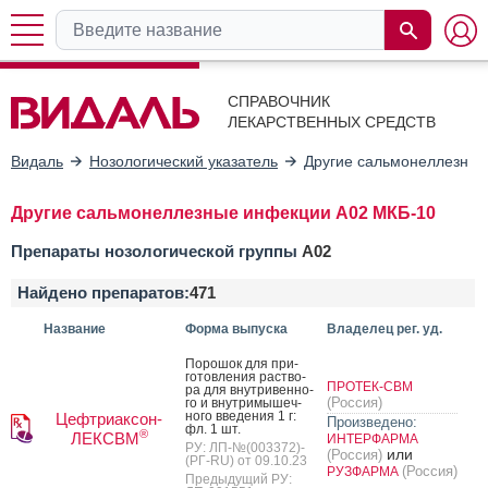
СПРАВОЧНИК
ЛЕКАРСТВЕННЫХ СРЕДСТВ
Видаль
Нозологический указатель
Другие сальмонеллезны
Другие сальмонеллезные инфекции A02 МКБ-10
Препараты нозологической группы
A02
Найдено препаратов:
471
Название
Форма выпуска
Владелец рег. уд.
По­рошок для при­
готов­ле­ния рас­тво­
ПРОТЕК-СВМ
ра для внут­ри­вен­но­
(Россия)
го и внут­ри­мышеч­
но­го вве­дения 1 г:
Цефтриаксон-
Произведено:
фл. 1 шт.
®
ЛЕКСВМ
ИНТЕРФАРМА
РУ: ЛП-№(003372)-
или
(Россия)
(РГ-RU) от 09.10.23
(Россия)
РУЗФАРМА
Предыдущий РУ: