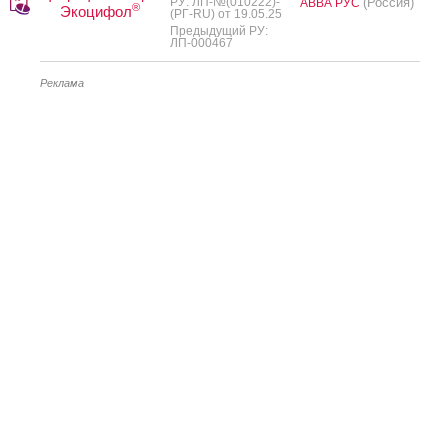
РУ: ЛП-№(010222)-
(Россия)
АВВА РУС
®
Экоцифол
(РГ-RU) от 19.05.25
Предыдущий РУ:
ЛП-000467
Реклама