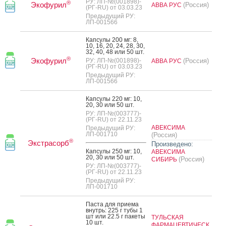
РУ: ЛП-№(001898)-
®
Экофурил
(Россия)
АВВА РУС
(РГ-RU) от 03.03.23
Предыдущий РУ:
ЛП-001566
Кап­су­лы 200 мг: 8,
10, 16, 20, 24, 28, 30,
32, 40, 48 или 50 шт.
®
Экофурил
РУ: ЛП-№(001898)-
(Россия)
АВВА РУС
(РГ-RU) от 03.03.23
Предыдущий РУ:
ЛП-001566
Кап­су­лы 220 мг: 10,
20, 30 или 50 шт.
РУ: ЛП-№(003777)-
(РГ-RU) от 22.11.23
АВЕКСИМА
Предыдущий РУ:
ЛП-001710
(Россия)
®
Экстрасорб
Произведено:
Кап­су­лы 250 мг: 10,
АВЕКСИМА
20, 30 или 50 шт.
(Россия)
СИБИРЬ
РУ: ЛП-№(003777)-
(РГ-RU) от 22.11.23
Предыдущий РУ:
ЛП-001710
Пас­та для при­ема
внутрь: 225 г ту­бы 1
шт или 22.5 г па­кеты
ТУЛЬСКАЯ
10 шт.
ФАРМАЦЕВТИЧЕСК