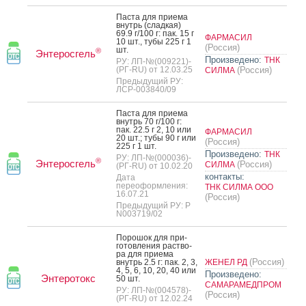
Пас­та для при­ема
внутрь (слад­кая)
69.9 г/100 г: пак. 15 г
ФАРМАСИЛ
10 шт., ту­бы 225 г 1
(Россия)
шт.
®
Энтеросгель
Произведено:
ТНК
РУ: ЛП-№(009221)-
(РГ-RU) от 12.03.25
(Россия)
СИЛМА
Предыдущий РУ:
ЛСР-003840/09
Пас­та для при­ема
внутрь 70 г/100 г:
пак. 22.5 г 2, 10 или
ФАРМАСИЛ
20 шт.; ту­бы 90 г или
(Россия)
225 г 1 шт.
Произведено:
ТНК
РУ: ЛП-№(000036)-
®
Энтеросгель
(Россия)
СИЛМА
(РГ-RU) от 10.02.20
контакты:
Дата
переоформления:
ТНК СИЛМА ООО
16.07.21
(Россия)
Предыдущий РУ: Р
N003719/02
По­рошок для при­
готов­ле­ния рас­тво­
ра для при­ема
(Россия)
внутрь 2.5 г: пак. 2, 3,
ЖЕНЕЛ РД
4, 5, 6, 10, 20, 40 или
Произведено:
Энтеротокс
50 шт.
САМАРАМЕДПРОМ
РУ: ЛП-№(004578)-
(Россия)
(РГ-RU) от 12.02.24