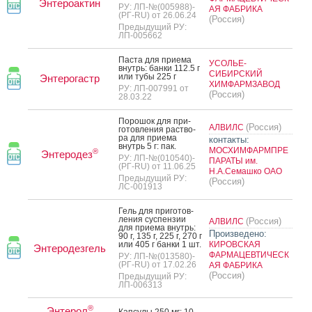
Энтероактин
РУ: ЛП-№(005988)-
АЯ ФАБРИКА
(РГ-RU) от 26.06.24
(Россия)
Предыдущий РУ:
ЛП-005662
Пас­та для при­ема
УСОЛЬЕ-
внутрь: бан­ки 112.5 г
СИБИРСКИЙ
или ту­бы 225 г
Энтерогастр
ХИМФАРМЗАВОД
РУ: ЛП-007991 от
(Россия)
28.03.22
По­рошок для при­
(Россия)
АЛВИЛС
готов­ле­ния рас­тво­
ра для при­ема
контакты:
внутрь 5 г: пак.
МОСХИМФАРМПРЕ
®
Энтеродез
РУ: ЛП-№(010540)-
ПАРАТЫ им.
(РГ-RU) от 11.06.25
Н.А.Семашко ОАО
Предыдущий РУ:
(Россия)
ЛС-001913
Гель для при­готов­
ле­ния сус­пензии
(Россия)
АЛВИЛС
для при­ема внутрь:
Произведено:
90 г, 135 г, 225 г, 270 г
или 405 г бан­ки 1 шт.
КИРОВСКАЯ
Энтеродезгель
ФАРМАЦЕВТИЧЕСК
РУ: ЛП-№(013580)-
(РГ-RU) от 17.02.26
АЯ ФАБРИКА
(Россия)
Предыдущий РУ:
ЛП-006313
®
Энтерол
Кап­су­лы 250 мг: 10,