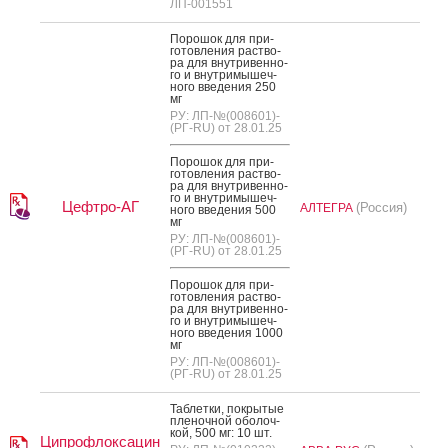
ЛП-001551
По­рошок для при­
готов­ле­ния рас­тво­
ра для внут­ри­вен­но­
го и внут­ри­мышеч­
но­го вве­дения 250
мг
РУ: ЛП-№(008601)-
(РГ-RU) от 28.01.25
По­рошок для при­
готов­ле­ния рас­тво­
ра для внут­ри­вен­но­
го и внут­ри­мышеч­
Цефтро-АГ
(Россия)
АЛТЕГРА
но­го вве­дения 500
мг
РУ: ЛП-№(008601)-
(РГ-RU) от 28.01.25
По­рошок для при­
готов­ле­ния рас­тво­
ра для внут­ри­вен­но­
го и внут­ри­мышеч­
но­го вве­дения 1000
мг
РУ: ЛП-№(008601)-
(РГ-RU) от 28.01.25
Таб­летки, пок­ры­тые
пле­ноч­ной обо­лоч­
кой, 500 мг: 10 шт.
Ципрофлоксацин