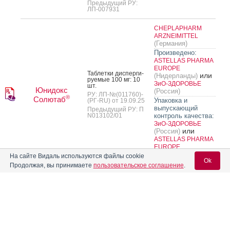
Предыдущий РУ:
ЛП-007931
CHEPLAPHARM
ARZNEIMITTEL
(Германия)
Произведено:
ASTELLAS PHARMA
EUROPE
Таб­летки дис­перги­
или
(Нидерланды)
ру­емые 100 мг: 10
ЗиО-ЗДОРОВЬЕ
шт.
Юнидокс
(Россия)
РУ: ЛП-№(011760)-
®
Солютаб
Упаковка и
(РГ-RU) от 19.09.25
выпускающий
Предыдущий РУ: П
N013102/01
контроль качества:
ЗиО-ЗДОРОВЬЕ
или
(Россия)
ASTELLAS PHARMA
EUROPE
или
(Нидерланды)
На сайте Видаль используются файлы cookie
Ok
(Россия)
ОРТАТ
Продолжая, вы принимаете
пользовательское соглашение
.
12
«
8
9
10
11
Вход для специалистов
Описания препаратов с недействующими рег. уд. или не
E-mail учетной записи Vidal:
поставляемые на рынок РФ