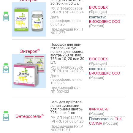
20, 30 или 50 шт.
BIOCODEX
РУ: ЛП-№(005895)-
(Франция)
(РГ-RU) от 24.06.24
контакты:
Дата
переоформления:
БИОКОДЕКС ООО
08.04.25
(Россия)
Предыдущий РУ: П
N011277
По­рошок для при­
готов­ле­ния сус­
®
Энтерол
пензии для при­ема
внутрь 250 мг: пак.
765 мг 10, 20 или 30
BIOCODEX
шт.
(Франция)
РУ: ЛП-№(002853)-
контакты:
(РГ-RU) от 24.07.23
БИОКОДЕКС ООО
Дата
(Россия)
переоформления:
10.09.25
Предыдущий РУ:
ЛП-002433
Гель для при­готов­
ле­ния сус­пензии
для при­ема внутрь
ФАРМАСИЛ
225 г: пак. 1 шт.
(Россия)
®
Энтеросгель
РУ: ЛП-№(014333)-
Произведено:
ТНК
(РГ-RU) от 08.04.26
(Россия)
СИЛМА
Предыдущий РУ: Р
N003719/01