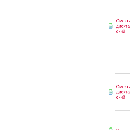
Смект
диокта
ский
Смект
диокта
ский