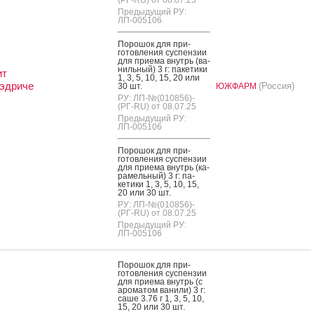
(РГ-RU) от 08.07.25
Предыдущий РУ:
ЛП-005106
По­рошок для при­
готов­ле­ния сус­пензии
для при­ема внутрь (ва­
ниль­ный) 3 г: па­кети­ки
ит
1, 3, 5, 10, 15, 20 или
эдриче
(Россия)
30 шт.
ЮЖФАРМ
РУ: ЛП-№(010856)-
(РГ-RU) от 08.07.25
Предыдущий РУ:
ЛП-005106
По­рошок для при­
готов­ле­ния сус­пензии
для при­ема внутрь (ка­
рамель­ный) 3 г: па­
кети­ки 1, 3, 5, 10, 15,
20 или 30 шт.
РУ: ЛП-№(010856)-
(РГ-RU) от 08.07.25
Предыдущий РУ:
ЛП-005106
По­рошок для при­
готов­ле­ния сус­пензии
для при­ема внутрь (с
аро­матом ва­нили) 3 г:
са­ше 3.76 г 1, 3, 5, 10,
15, 20 или 30 шт.