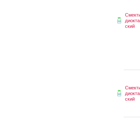
Смект
диокта
ский
Смект
диокта
ский