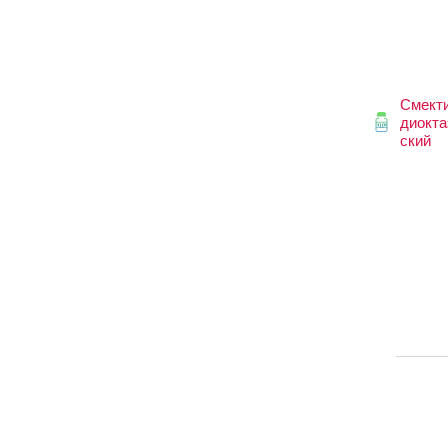
Смект
диокта
ский