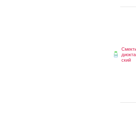
Смект
диокта
ский