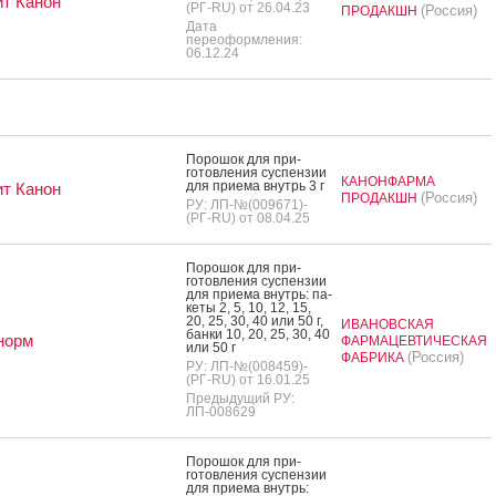
т Канон
(РГ-RU) от 26.04.23
(Россия)
ПРОДАКШН
Дата
переоформления:
06.12.24
По­рошок для при­
готов­ле­ния сус­пензии
КАНОНФАРМА
для при­ема внутрь 3 г
т Канон
(Россия)
ПРОДАКШН
РУ: ЛП-№(009671)-
(РГ-RU) от 08.04.25
По­рошок для при­
готов­ле­ния сус­пензии
для при­ема внутрь: па­
кеты 2, 5, 10, 12, 15,
20, 25, 30, 40 или 50 г,
ИВАНОВСКАЯ
бан­ки 10, 20, 25, 30, 40
норм
ФАРМАЦЕВТИЧЕСКАЯ
или 50 г
(Россия)
ФАБРИКА
РУ: ЛП-№(008459)-
(РГ-RU) от 16.01.25
Предыдущий РУ:
ЛП-008629
По­рошок для при­
готов­ле­ния сус­пензии
для при­ема внутрь: