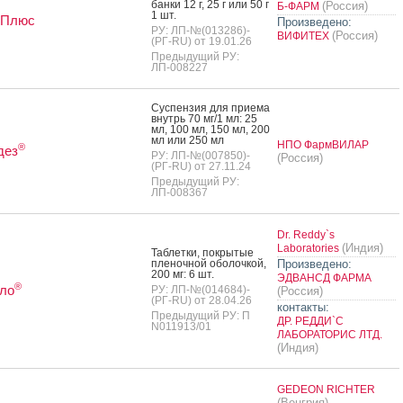
бан­ки 12 г, 25 г или 50 г
(Россия)
Б-ФАРМ
1 шт.
 Плюс
Произведено:
РУ: ЛП-№(013286)-
(Россия)
ВИФИТЕХ
(РГ-RU) от 19.01.26
Предыдущий РУ:
ЛП-008227
Сус­пензия для при­ема
внутрь 70 мг/1 мл: 25
мл, 100 мл, 150 мл, 200
мл или 250 мл
НПО ФармВИЛАР
®
дез
РУ: ЛП-№(007850)-
(Россия)
(РГ-RU) от 27.11.24
Предыдущий РУ:
ЛП-008367
Dr. Reddy`s
(Индия)
Laboratories
Таб­летки, пок­ры­тые
пле­ноч­ной обо­лоч­кой,
Произведено:
200 мг: 6 шт.
ЭДВАНСД ФАРМА
®
ло
РУ: ЛП-№(014684)-
(Россия)
(РГ-RU) от 28.04.26
контакты:
Предыдущий РУ: П
ДР. РЕДДИ`С
N011913/01
ЛАБОРАТОРИС ЛТД.
(Индия)
GEDEON RICHTER
(Венгрия)