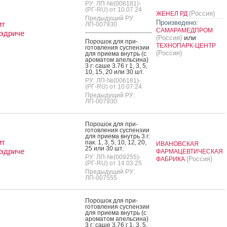
РУ: ЛП-№(006181)-
(РГ-RU) от 10.07.24
(Россия)
ЖЕНЕЛ РД
Предыдущий РУ:
Произведено:
ит
ЛП-007930
САМАРАМЕДПРОМ
эдриче
или
(Россия)
По­рошок для при­
ТЕХНОПАРК-ЦЕНТР
готов­ле­ния сус­пензии
(Россия)
для при­ема внутрь (с
аро­матом апель­си­на)
3 г: са­ше 3.76 г 1, 3, 5,
10, 15, 20 или 30 шт.
РУ: ЛП-№(006181)-
(РГ-RU) от 10.07.24
Предыдущий РУ:
ЛП-007930
По­рошок для при­
готов­ле­ния сус­пензии
для при­ема внутрь 3 г:
ит
пак. 1, 3, 5, 10, 12, 20,
ИВАНОВСКАЯ
25 или 30 шт.
эдриче
ФАРМАЦЕВТИЧЕСКАЯ
РУ: ЛП-№(009255)-
(Россия)
ФАБРИКА
(РГ-RU) от 14.03.25
Предыдущий РУ:
ЛП-007555
По­рошок для при­
готов­ле­ния сус­пензии
для при­ема внутрь (с
аро­матом апель­си­на)
3 г: са­ше 3.76 г 1, 3, 5,