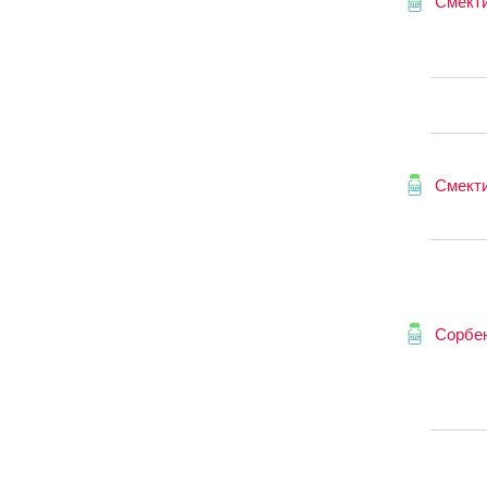
Смекти
Смекти
Сорбе