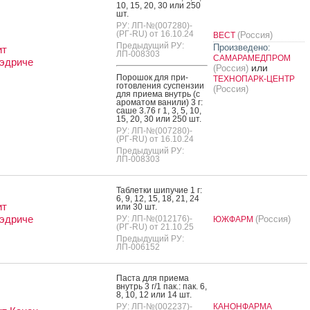
10, 15, 20, 30 или 250
шт.
РУ: ЛП-№(007280)-
(РГ-RU) от 16.10.24
(Россия)
ВЕСТ
Предыдущий РУ:
Произведено:
ит
ЛП-008303
САМАРАМЕДПРОМ
эдриче
или
(Россия)
По­рошок для при­
ТЕХНОПАРК-ЦЕНТР
готов­ле­ния сус­пензии
(Россия)
для при­ема внутрь (с
аро­матом ва­нили) 3 г:
са­ше 3.76 г 1, 3, 5, 10,
15, 20, 30 или 250 шт.
РУ: ЛП-№(007280)-
(РГ-RU) от 16.10.24
Предыдущий РУ:
ЛП-008303
Таб­летки ши­пучие 1 г:
6, 9, 12, 15, 18, 21, 24
ит
или 30 шт.
эдриче
РУ: ЛП-№(012176)-
(Россия)
ЮЖФАРМ
(РГ-RU) от 21.10.25
Предыдущий РУ:
ЛП-006152
Пас­та для при­ема
внутрь 3 г/1 пак.: пак. 6,
8, 10, 12 или 14 шт.
РУ: ЛП-№(002237)-
КАНОНФАРМА