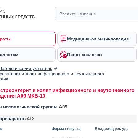
ИК
ЕННЫХ СРЕДСТВ
раты
Медицинская энциклопедия
алистам
Поиск аналогов
Нозологический указатель
троэнтерит и колит инфекционного и неуточненного
ения
астроэнтерит и колит инфекционного и неуточненного
дения A09 МКБ-10
ы нозологической группы
A09
препаратов:
412
ие
Форма выпуска
Владелец рег. уд.