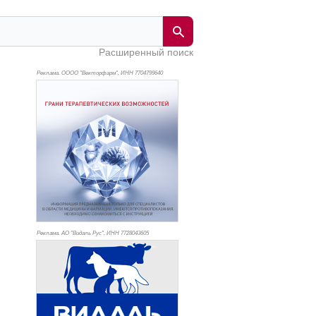
Расширенный поиск
Реклама. ОООО "Векторфарм", ИНН 770
4799640
Реклама. АО "Видаль Рус", ИНН 772
8043605