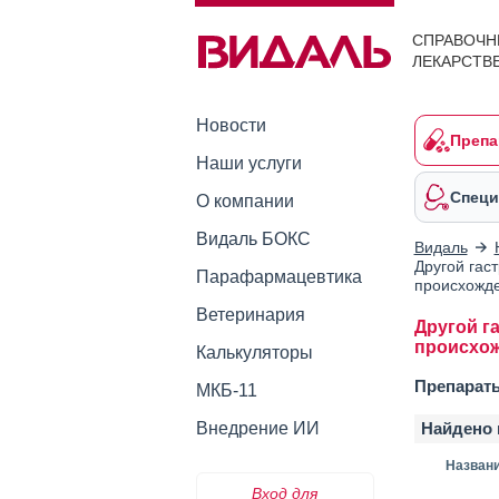
СПРАВОЧН
ЛЕКАРСТВ
Новости
Препа
Наши услуги
Специ
О компании
Видаль БОКС
Видаль
Другой гас
Парафармацевтика
происхожд
Ветеринария
Другой г
происхож
Калькуляторы
Препарат
МКБ-11
Внедрение ИИ
Найдено 
Назван
Вход для