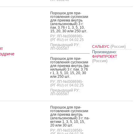
По­рошок для при­
готов­ле­ния сус­пензии
для при­ема внутрь
(апель­си­новый) 3 г:
пак. 3.76 г 1, 3, 5, 10,
15, 20, 30 или 250 шт.
РУ: ЛП-№(008698)-
(РГ-RU) от 04.02.25
Предыдущий РУ:
(Россия)
САЛЬВУС
ит
ЛП-005587
Произведено:
эдриче
ФАРМПРОЕКТ
По­рошок для при­
(Россия)
готов­ле­ния сус­пензии
для при­ема внутрь (ва­
ниль­ный) 3 г: пак. 3.76
г 1, 3, 5, 10, 15, 20, 30
или 250 шт.
РУ: ЛП-№(008698)-
(РГ-RU) от 04.02.25
Предыдущий РУ:
ЛП-005587
По­рошок для при­
готов­ле­ния сус­пензии
для при­ема внутрь
(апель­си­новый) 3 г: па­
кети­ки 1, 3, 5, 10, 15,
20 или 30 шт.
РУ: ЛП-№(010856)-