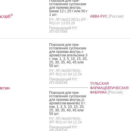
По­рошок для при­
готов­ле­ния сус­пензии
для при­ема внутрь:
бан­ки 12 г, 25 г или 50 г
1 шт.
®
асорб
(Россия)
АВВА РУС
РУ: ЛП-№(013911)-(РГ-
RU) от 13.03.26
Предыдущий РУ:
ЛП-007686
По­рошок для при­
готов­ле­ния сус­пензии
для при­ема внутрь с
аро­матом апель­си­на 3
г: пак. 1, 3, 5, 10, 15, 20,
25, 30, 35, 40, 45 или
50 шт.
РУ: ЛП-№(007950)-
(РГ-RU) от 04.12.24
Предыдущий РУ:
ЛП-008248
ТУЛЬСКАЯ
иктин
ФАРМАЦЕВТИЧЕСКАЯ
(Россия)
ФАБРИКА
По­рошок для при­
готов­ле­ния сус­пензии
для при­ема внутрь (с
аро­матом ва­нили) 3 г:
пак. 1, 3, 5, 10, 15, 20,
25, 30, 35, 40, 45 или
50 шт.
РУ: ЛП-№(007950)-
(РГ-RU) от 04.12.24
Предыдущий РУ:
ЛП-008248