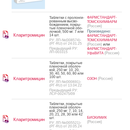
ФАРМСТАНДАРТ-
Таб­летки с про­лон­ги­
рован­ным выс­во­
ТОМСКХИМФАРМ
бож­де­ни­ем, пок­ры­
(Россия)
тые пле­ноч­ной обо­
Произведено:
лоч­кой, 500 мг: 7 или
Кларитромицин
14 шт.
ФАРМСТАНДАРТ-
РУ: ЛП-№(008574)-
ТОМСКХИМФАРМ
(РГ-RU) от 24.01.25
или
(Россия)
Предыдущий РУ:
ФАРМСТАНДАРТ-
ЛП-003315
(Россия)
УфаВИТА
Таб­летки, пок­ры­тые
пле­ноч­ной обо­лоч­
кой, 250 мг: 10, 20,
30, 40, 50, 60, 80 или
100 шт.
Кларитромицин
(Россия)
ОЗОН
РУ: ЛП-№(000691)-
(РГ-RU) от 13.04.22
Предыдущий РУ:
ЛСР-002475/09
Таб­летки, пок­ры­тые
пле­ноч­ной обо­лоч­
кой, 250 мг: 7, 10, 14,
20, 21, 28, 30 или 42
БИОХИМИК
шт.
Кларитромицин
(Россия)
РУ: ЛП-№(005521)-
(РГ-RU) от 20.05.24