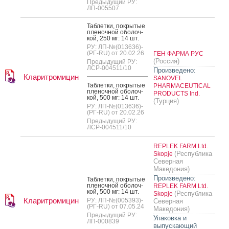
Предыдущий РУ:
ЛП-005507
Таб­летки, пок­ры­тые
пле­ноч­ной обо­лоч­
кой, 250 мг: 14 шт.
РУ: ЛП-№(013636)-
(РГ-RU) от 20.02.26
ГЕН ФАРМА РУС
(Россия)
Предыдущий РУ:
ЛСР-004511/10
Произведено:
Кларитромицин
SANOVEL
Таб­летки, пок­ры­тые
PHARMACEUTICAL
пле­ноч­ной обо­лоч­
PRODUCTS Ind.
кой, 500 мг: 14 шт.
(Турция)
РУ: ЛП-№(013636)-
(РГ-RU) от 20.02.26
Предыдущий РУ:
ЛСР-004511/10
REPLEK FARM Ltd.
(Республика
Skopje
Северная
Македония)
Произведено:
Таб­летки, пок­ры­тые
пле­ноч­ной обо­лоч­
REPLEK FARM Ltd.
кой, 500 мг: 14 шт.
(Республика
Skopje
Кларитромицин
РУ: ЛП-№(005393)-
Северная
(РГ-RU) от 07.05.24
Македония)
Предыдущий РУ:
Упаковка и
ЛП-000839
выпускающий