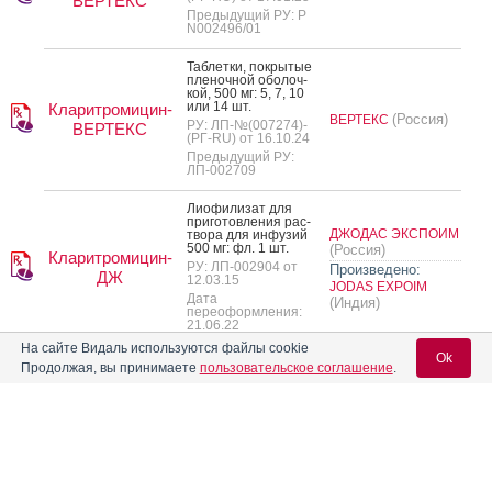
ВЕРТЕКС
Предыдущий РУ: Р
N002496/01
Таб­летки, пок­ры­тые
пле­ноч­ной обо­лоч­
кой, 500 мг: 5, 7, 10
или 14 шт.
Кларитромицин-
(Россия)
ВЕРТЕКС
РУ: ЛП-№(007274)-
ВЕРТЕКС
(РГ-RU) от 16.10.24
Предыдущий РУ:
ЛП-002709
Ли­офи­лизат для
при­готов­ле­ния рас­
ДЖОДАС ЭКСПОИМ
тво­ра для ин­фу­зий
500 мг: фл. 1 шт.
(Россия)
Кларитромицин-
РУ: ЛП-002904 от
Произведено:
ДЖ
12.03.15
JODAS EXPOIM
Дата
(Индия)
переоформления:
21.06.22
На сайте Видаль используются файлы cookie
Ok
Таб­летки, пок­ры­тые
Продолжая, вы принимаете
пользовательское соглашение
.
пле­ноч­ной обо­лоч­
кой, 250 мг: 10 или
14 шт.
РУ: ЛП-№(005314)-
(РГ-RU) от 25.04.24
Вход для специалистов
Предыдущий РУ:
ЛСР-000081
Кларитромицин-
E-mail учетной записи Vidal:
PLIVA HRVATSKA