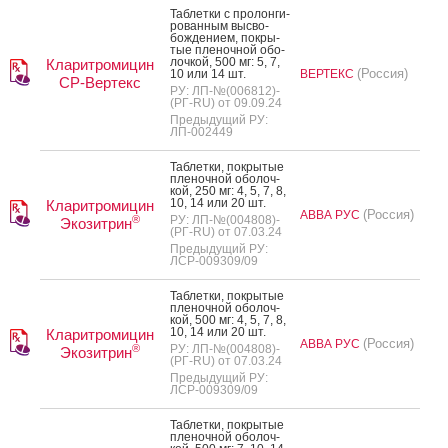
Таб­летки с про­лон­ги­
рован­ным выс­во­
бож­де­ни­ем, пок­ры­
тые пле­ноч­ной обо­
лоч­кой, 500 мг: 5, 7,
Кларитромицин
(Россия)
10 или 14 шт.
ВЕРТЕКС
СР-Вертекс
РУ: ЛП-№(006812)-
(РГ-RU) от 09.09.24
Предыдущий РУ:
ЛП-002449
Таб­летки, пок­ры­тые
пле­ноч­ной обо­лоч­
кой, 250 мг: 4, 5, 7, 8,
10, 14 или 20 шт.
Кларитромицин
(Россия)
АВВА РУС
®
РУ: ЛП-№(004808)-
Экозитрин
(РГ-RU) от 07.03.24
Предыдущий РУ:
ЛСР-009309/09
Таб­летки, пок­ры­тые
пле­ноч­ной обо­лоч­
кой, 500 мг: 4, 5, 7, 8,
10, 14 или 20 шт.
Кларитромицин
(Россия)
АВВА РУС
®
РУ: ЛП-№(004808)-
Экозитрин
(РГ-RU) от 07.03.24
Предыдущий РУ:
ЛСР-009309/09
Таб­летки, пок­ры­тые
пле­ноч­ной обо­лоч­