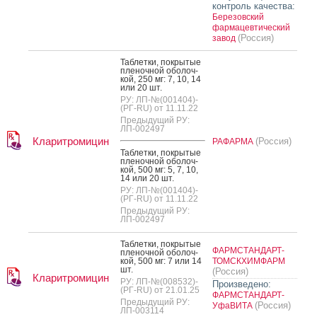
контроль качества:
Березовский
фармацевтический
(Россия)
завод
Таб­летки, пок­ры­тые
пле­ноч­ной обо­лоч­
кой, 250 мг: 7, 10, 14
или 20 шт.
РУ: ЛП-№(001404)-
(РГ-RU) от 11.11.22
Предыдущий РУ:
ЛП-002497
Кларитромицин
(Россия)
РАФАРМА
Таб­летки, пок­ры­тые
пле­ноч­ной обо­лоч­
кой, 500 мг: 5, 7, 10,
14 или 20 шт.
РУ: ЛП-№(001404)-
(РГ-RU) от 11.11.22
Предыдущий РУ:
ЛП-002497
Таб­летки, пок­ры­тые
ФАРМСТАНДАРТ-
пле­ноч­ной обо­лоч­
кой, 500 мг: 7 или 14
ТОМСКХИМФАРМ
шт.
(Россия)
Кларитромицин
РУ: ЛП-№(008532)-
Произведено:
(РГ-RU) от 21.01.25
ФАРМСТАНДАРТ-
Предыдущий РУ:
(Россия)
УфаВИТА
ЛП-003114