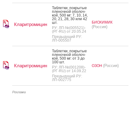
Таб­летки, пок­ры­тые
пле­ноч­ной обо­лоч­
кой, 500 мг: 7, 10, 14,
20, 21, 28, 30 или 42
БИОХИМИК
шт.
Кларитромицин
(Россия)
РУ: ЛП-№(005521)-
(РГ-RU) от 20.05.24
Предыдущий РУ:
ЛП-005507
Таб­летки, пок­ры­тые
пле­ноч­ной обо­лоч­
кой, 500 мг: от 3 до
100 шт.
Кларитромицин
(Россия)
ОЗОН
РУ: ЛП-№(001208)-
(РГ-RU) от 14.09.22
Предыдущий РУ:
ЛП-002775
Реклама