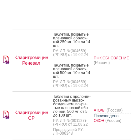
Таб­летки, пок­ры­тые
пле­ноч­ной обо­лоч­
кой 250 мг: 10 или 14
шт.
РУ: ЛП-№(004659)-
(РГ-RU) от 19.02.24
Кларитромицин
ПФК ОБНОВЛЕНИЕ
Реневал
(Россия)
Таб­летки, пок­ры­тые
пле­ноч­ной обо­лоч­
кой 500 мг: 10 или 14
шт.
РУ: ЛП-№(004659)-
(РГ-RU) от 19.02.24
Таб­летки с про­лон­ги­
рован­ным выс­во­
бож­де­ни­ем, пок­ры­
тые пле­ноч­ной обо­
(Россия)
АТОЛЛ
лоч­кой, 500 мг: от 5
Кларитромицин
до 100 шт.
Произведено:
СР
(Россия)
РУ: ЛП-№(001127)-
ОЗОН
(РГ-RU) от 11.08.22
Предыдущий РУ:
ЛП-006348