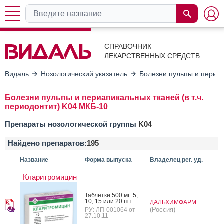
СПРАВОЧНИК
ЛЕКАРСТВЕННЫХ СРЕДСТВ
Видаль
Нозологический указатель
Болезни пульпы и периапи
Болезни пульпы и периапикальных тканей (в т.ч.
периодонтит) K04 МКБ-10
Препараты нозологической группы
K04
Найдено препаратов:
195
Название
Форма выпуска
Владелец рег. уд.
Кларитромицин
Таб­летки 500 мг: 5,
10, 15 или 20 шт.
ДАЛЬХИМФАРМ
(Россия)
РУ: ЛП-001064 от
27.10.11