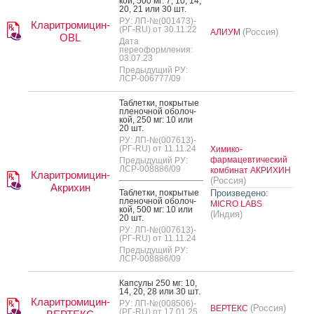
кой, 500 мг: 7, 10, 14,
20, 21 или 30 шт.
РУ: ЛП-№(001473)-
Кларитромицин-
(РГ-RU) от 30.11.22
(Россия)
АЛИУМ
OBL
Дата
переоформления:
03.07.23
Предыдущий РУ:
ЛСР-006777/09
Таб­летки, пок­ры­тые
пле­ноч­ной обо­лоч­
кой, 250 мг: 10 или
20 шт.
РУ: ЛП-№(007613)-
(РГ-RU) от 11.11.24
Химико-
фармацевтический
Предыдущий РУ:
ЛСР-008886/09
комбинат АКРИХИН
Кларитромицин-
(Россия)
Акрихин
Таб­летки, пок­ры­тые
Произведено:
пле­ноч­ной обо­лоч­
MICRO LABS
кой, 500 мг: 10 или
(Индия)
20 шт.
РУ: ЛП-№(007613)-
(РГ-RU) от 11.11.24
Предыдущий РУ:
ЛСР-008886/09
Кап­су­лы 250 мг: 10,
14, 20, 28 или 30 шт.
Кларитромицин-
РУ: ЛП-№(008506)-
(Россия)
ВЕРТЕКС
(РГ-RU) от 17.01.25