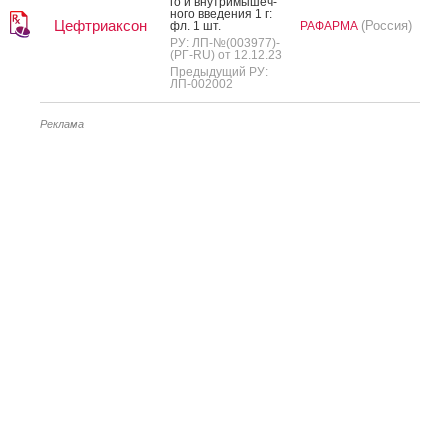
го и внут­ри­мышеч­
но­го вве­дения 1 г:
Цефтриаксон
(Россия)
фл. 1 шт.
РАФАРМА
РУ: ЛП-№(003977)-
(РГ-RU) от 12.12.23
Предыдущий РУ:
ЛП-002002
Реклама