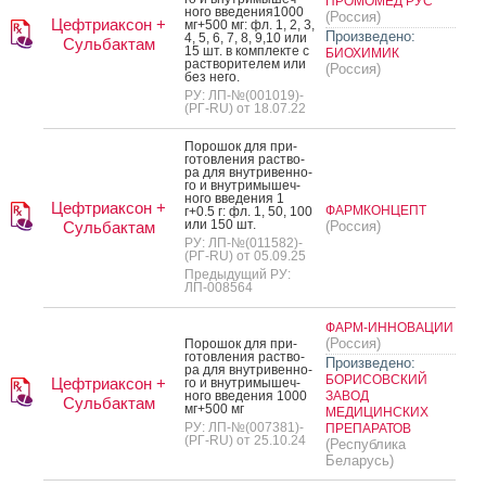
ПРОМОМЕД РУС
но­го вве­дения1000
(Россия)
Цефтриаксон +
мг+500 мг: фл. 1, 2, 3,
Произведено:
4, 5, 6, 7, 8, 9,10 или
Сульбактам
15 шт. в ком­плек­те с
БИОХИМИК
рас­тво­рите­лем или
(Россия)
без не­го.
РУ: ЛП-№(001019)-
(РГ-RU) от 18.07.22
По­рошок для при­
готов­ле­ния рас­тво­
ра для внут­ри­вен­но­
го и внут­ри­мышеч­
но­го вве­дения 1
Цефтриаксон +
ФАРМКОНЦЕПТ
г+0.5 г: фл. 1, 50, 100
или 150 шт.
Сульбактам
(Россия)
РУ: ЛП-№(011582)-
(РГ-RU) от 05.09.25
Предыдущий РУ:
ЛП-008564
ФАРМ-ИННОВАЦИИ
(Россия)
По­рошок для при­
готов­ле­ния рас­тво­
Произведено:
ра для внут­ри­вен­но­
БОРИСОВСКИЙ
Цефтриаксон +
го и внут­ри­мышеч­
но­го вве­дения 1000
ЗАВОД
Сульбактам
мг+500 мг
МЕДИЦИНСКИХ
РУ: ЛП-№(007381)-
ПРЕПАРАТОВ
(РГ-RU) от 25.10.24
(Республика
Беларусь)