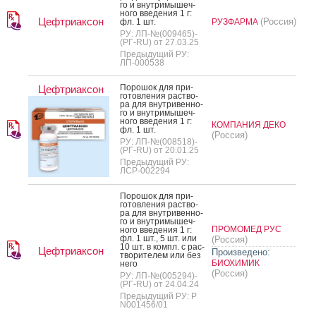
го и внут­ри­мышеч­
но­го вве­дения 1 г:
Цефтриаксон
(Россия)
фл. 1 шт.
РУЗФАРМА
РУ: ЛП-№(009465)-
(РГ-RU) от 27.03.25
Предыдущий РУ:
ЛП-000538
По­рошок для при­
Цефтриаксон
готов­ле­ния рас­тво­
ра для внут­ри­вен­но­
го и внут­ри­мышеч­
но­го вве­дения 1 г:
КОМПАНИЯ ДЕКО
фл. 1 шт.
(Россия)
РУ: ЛП-№(008518)-
(РГ-RU) от 20.01.25
Предыдущий РУ:
ЛСР-002294
По­рошок для при­
готов­ле­ния рас­тво­
ра для внут­ри­вен­но­
го и внут­ри­мышеч­
ПРОМОМЕД РУС
но­го вве­дения 1 г:
фл. 1 шт., 5 шт. или
(Россия)
10 шт. в компл. с рас­
Цефтриаксон
Произведено:
тво­рите­лем или без
БИОХИМИК
не­го
(Россия)
РУ: ЛП-№(005294)-
(РГ-RU) от 24.04.24
Предыдущий РУ: Р
N001456/01