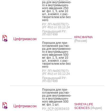
ра для внут­ри­вен­но­
го и внут­ри­мышеч­
но­го вве­дения 250
мг: фл. 1, 5, или 10
шт., в компл. с рас­
тво­рите­лем или без
не­го
РУ: ЛП-№(007927)-
(РГ-RU) от 03.12.24
Предыдущий РУ:
ЛП-007499
КРАСФАРМА
Цефтриаксон
(Россия)
По­рошок для при­
готов­ле­ния рас­тво­
ра для внут­ри­вен­но­
го и внут­ри­мышеч­
но­го вве­дения 500
мг: фл. 1, 5, или 10
шт., в компл. с рас­
тво­рите­лем или без
не­го
РУ: ЛП-№(007927)-
(РГ-RU) от 03.12.24
Предыдущий РУ:
ЛП-007499
По­рошок для при­
готов­ле­ния рас­тво­
ра для внут­ри­вен­но­
го и внут­ри­мышеч­
но­го вве­дения 500
SHREYA LIFE
мг: фл. 1 шт.
Цефтриаксон
(Индия)
SCIENCES
РУ: ЛСР-003634/10