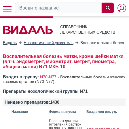
СПРАВОЧНИК
ЛЕКАРСТВЕННЫХ СРЕДСТВ
Видаль
Нозологический указатель
Воспалительная болезнь м
Воспалительная болезнь матки, кроме шейки матки
(в т.ч. эндометрит, миометрит, метрит, пиометра,
абсцесс матки) N71 МКБ-10
Входит в группу:
N70-N77
-
Воспалительные болезни женских
тазовых органов (N70-N77)
Препараты нозологической группы
N71
Найдено препаратов:
1430
Название
Форма выпуска
Владелец рег. уд.
По­рошок для при­
готов­ле­ния рас­тво­
ра для внут­ри­вен­но­