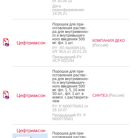
от 30.04.10
Дата
переоформления:
19.05.21
По­рошок для при­
готов­ле­ния рас­тво­
ра для внут­ри­вен­но­
го и внут­ри­мышеч­
но­го вве­дения 500
КОМПАНИЯ ДЕКО
Цефтриаксон
мг: фл. 1 шт.
(Россия)
РУ: ЛП-№(008518)-
(РГ-RU) от 20.01.25
Предыдущий РУ:
ЛСР-002294
По­рошок для при­
готов­ле­ния рас­тво­
ра для внут­ри­вен­но­
го и внут­ри­мышеч­
но­го вве­дения 500
мг: фл. 1, 5, 10 или
50 шт., фл. 1 шт. в
Цефтриаксон
(Россия)
СИНТЕЗ
компл. с рас­тво­рите­
лем
РУ: Р N000750/01 от
26.10.07
Предыдущий РУ: Р
N000750/01
Цефтриаксон
По­рошок для при­
готов­ле­ния рас­тво­