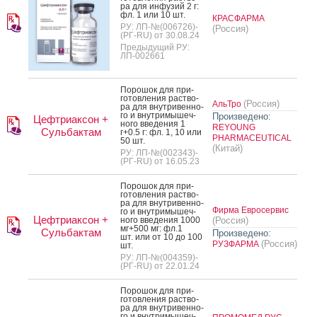
ра для ин­фу­зий 2 г:
фл. 1 или 10 шт.
КРАСФАРМА
РУ: ЛП-№(006726)-
(Россия)
(РГ-RU) от 30.08.24
Предыдущий РУ:
ЛП-002661
По­рошок для при­
готов­ле­ния рас­тво­
(Россия)
АльТро
ра для внут­ри­вен­но­
го и внут­ри­мышеч­
Произведено:
Цефтриаксон +
но­го вве­дения 1
REYOUNG
Сульбактам
г+0.5 г: фл. 1, 10 или
PHARMACEUTICAL
50 шт.
(Китай)
РУ: ЛП-№(002343)-
(РГ-RU) от 16.05.23
По­рошок для при­
готов­ле­ния рас­тво­
ра для внут­ри­вен­но­
Фирма Евросервис
го и внут­ри­мышеч­
Цефтриаксон +
но­го вве­дения 1000
(Россия)
мг+500 мг: фл.1
Сульбактам
Произведено:
шт. или от 10 до 100
(Россия)
РУЗФАРМА
шт.
РУ: ЛП-№(004359)-
(РГ-RU) от 22.01.24
По­рошок для при­
готов­ле­ния рас­тво­
ра для внут­ри­вен­но­
го и внут­ри­мышеч­