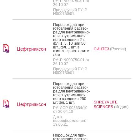
РУ: Р N000750/01 от
26.10.07
Предыдущий РУ: Р
N000750/01
По­рошок для при­
готов­ле­ния рас­тво­
ра для внут­ри­вен­но­
го и внут­ри­мышеч­
но­го вве­дения 2 г:
фл. 1, 5, 10 или 50
шт., фл. 1 шт. в
Цефтриаксон
(Россия)
СИНТЕЗ
компл. с рас­тво­рите­
лем
РУ: Р N000750/01 от
26.10.07
Предыдущий РУ: Р
N000750/01
По­рошок для при­
готов­ле­ния рас­тво­
ра для внут­ри­вен­но­
го и внут­ри­мышеч­
но­го вве­дения 250
SHREYA LIFE
мг: фл. 1 шт.
Цефтриаксон
(Индия)
SCIENCES
РУ: ЛСР-003634/10
от 30.04.10
Дата
переоформления:
19.05.21
По­рошок для при­
готов­ле­ния рас­тво­