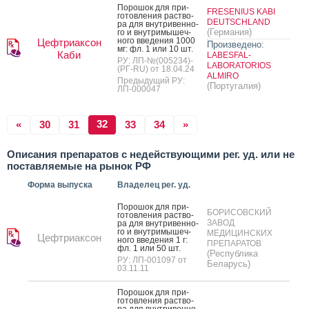
По­рошок для при­
FRESENIUS KABI
готов­ле­ния рас­тво­
DEUTSCHLAND
ра для внут­ри­вен­но­
(Германия)
го и внут­ри­мышеч­
но­го вве­дения 1000
Цефтриаксон
Произведено:
мг: фл. 1 или 10 шт.
Каби
LABESFAL-
РУ: ЛП-№(005234)-
LABORATORIOS
(РГ-RU) от 18.04.24
ALMIRO
Предыдущий РУ:
(Португалия)
ЛП-000047
32
«
30
31
33
34
»
Описания препаратов с недействующими рег. уд. или не
поставляемые на рынок РФ
Форма выпуска
Владелец рег. уд.
По­рошок для при­
БОРИСОВСКИЙ
готов­ле­ния рас­тво­
ЗАВОД
ра для внут­ри­вен­но­
го и внут­ри­мышеч­
МЕДИЦИНСКИХ
Цефтриаксон
но­го вве­дения 1 г:
ПРЕПАРАТОВ
фл. 1 или 50 шт.
(Республика
РУ: ЛП-001097 от
Беларусь)
03.11.11
По­рошок для при­
готов­ле­ния рас­тво­
ра для внут­ри­вен­но­