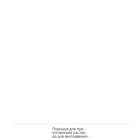
По­рошок для при­
готов­ле­ния рас­тво­
ра для внут­ри­вен­но­