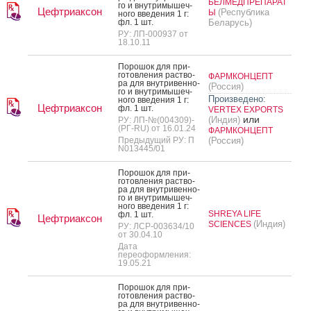
БЕЛМЕДПРЕПАРАТ
го и внут­ри­мышеч­
Цефтриаксон
(Республика
Ы
но­го вве­дения 1 г:
фл. 1 шт.
Беларусь)
РУ: ЛП-000937 от
18.10.11
По­рошок для при­
готов­ле­ния рас­тво­
ФАРМКОНЦЕПТ
ра для внут­ри­вен­но­
(Россия)
го и внут­ри­мышеч­
Произведено:
но­го вве­дения 1 г:
Цефтриаксон
фл. 1 шт.
VERTEX EXPORTS
или
(Индия)
РУ: ЛП-№(004309)-
(РГ-RU) от 16.01.24
ФАРМКОНЦЕПТ
Предыдущий РУ: П
(Россия)
N013445/01
По­рошок для при­
готов­ле­ния рас­тво­
ра для внут­ри­вен­но­
го и внут­ри­мышеч­
но­го вве­дения 1 г:
SHREYA LIFE
фл. 1 шт.
Цефтриаксон
(Индия)
SCIENCES
РУ: ЛСР-003634/10
от 30.04.10
Дата
переоформления:
19.05.21
По­рошок для при­
готов­ле­ния рас­тво­
ра для внут­ри­вен­но­