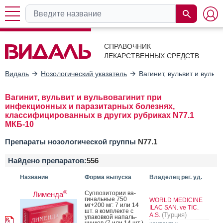
СПРАВОЧНИК
ЛЕКАРСТВЕННЫХ СРЕДСТВ
Видаль
Нозологический указатель
Вагинит, вульвит и вуль
Вагинит, вульвит и вульвовагинит при
инфекционных и паразитарных болезнях,
классифицированных в других рубриках N77.1
МКБ-10
Препараты нозологической группы
N77.1
Найдено препаратов:
556
Название
Форма выпуска
Владелец рег. уд.
®
Суп­по­зито­рии ва­
Лименда
гиналь­ные 750
WORLD MEDICINE
мг+200 мг: 7 или 14
ILAC SAN. ve TIC.
шт. в ком­плек­те с
(Турция)
A.S.
упа­ков­кой на­паль­
чни­ков (7 или 14 шт.)