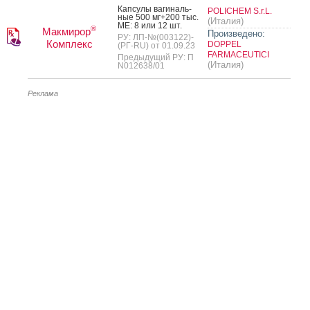
Кап­су­лы ва­гиналь­
POLICHEM S.r.L.
ные 500 мг+200 тыс.
(Италия)
МЕ: 8 или 12 шт.
®
Макмирор
Произведено:
РУ: ЛП-№(003122)-
Комплекс
DOPPEL
(РГ-RU) от 01.09.23
FARMACEUTICI
Предыдущий РУ: П
(Италия)
N012638/01
Реклама