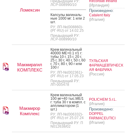
Recordati Ireland
Предыдущий РУ:
ЛСР-008990/10
(Ирландия)
Ломексин
Произведено:
Кап­су­лы ва­гиналь­
Catalent Italy
ные 1000 мг: 1 или 2
(Италия)
шт.
РУ: ЛП-№(008860)-
(РГ-RU) от 14.02.25
Предыдущий РУ:
ЛСР-008990/10
Крем ва­гиналь­ный
40000 МЕ+0.1 г/1 г:
ту­бы 10 г, 15 г, 20 г,
25 г, 30 г, 40 г, 50 г, 60
ТУЛЬСКАЯ
г, 70 г, 80 г, 90 г или
Макмирагил
ФАРМАЦЕВТИЧЕСК
100 г
КОМПЛЕКС
АЯ ФАБРИКА
РУ: ЛП-№(002361)-
(Россия)
(РГ-RU) от 17.05.23
Предыдущий РУ:
ЛП-005478
Крем ва­гиналь­ный
100 мг+40 тыс.МЕ/1
POLICHEM S.r.L.
г: ту­ба 30 г в компл. с
(Италия)
ап­пли­като­ром (1
Макмирор
Произведено:
шт.)
Комплекс
DOPPEL
РУ: ЛП-№(006332)-
(РГ-RU) от 25.07.24
FARMACEUTICI
(Италия)
Предыдущий РУ: П
N012638/02