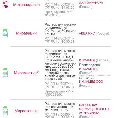
ДАЛЬХИМФАРМ
Метронидазол
РУ: ЛП-№(009264)-
(Россия)
(РГ-RU) от 14.03.25
Предыдущий РУ:
ЛС-001286
Рас­твор для мес­тно­
го при­мене­ния
0.01%: фл. 50 мл или
Миравацин
(Россия)
АВВА РУС
150 мл
РУ: ЛП-№(002434)-
(РГ-RU) от 30.05.23
Рас­твор для мес­тно­
го при­мене­ния
0.01%: фл. 50 мл, 1
(Россия)
шт. в компл. ап­пли­
ИНФАМЕД
като­ром уро­логи­чес­
Произведено:
ким; фл. 50 мл, 150
ИНФАМЕД К
мл 1 шт. в компл. с
®
Мирамистин
(Россия)
на­сад­кой-рас­пы­
лите­лем; фл. 500 мл
контакты:
1 или 12 шт.
ИНФАМЕД ООО
РУ: ЛП-№(005744)-
(Россия)
(РГ-RU) от 13.06.24
Предыдущий РУ: Р
N001926/01
Рас­твор для мес­тно­
КИРОВСКАЯ
го и на­руж­но­го при­
ФАРМАЦЕВТИЧЕСК
мене­ния 0.01%
Мирастенекс
АЯ ФАБРИКА
РУ: ЛП-№(009504)-
(Россия)
(РГ-RU) от 31.03.25