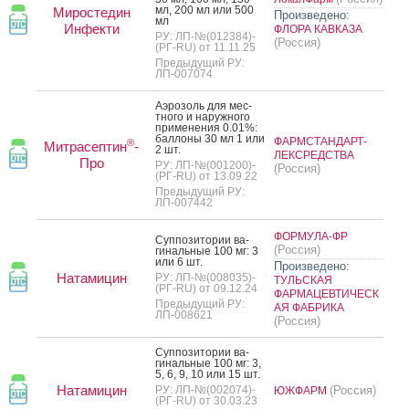
мл, 200 мл или 500
Миростедин
Произведено:
мл
Инфекти
ФЛОРА КАВКАЗА
РУ: ЛП-№(012384)-
(Россия)
(РГ-RU) от 11.11.25
Предыдущий РУ:
ЛП-007074
А­эро­золь для мес­
тно­го и на­руж­но­го
при­мене­ния 0.01%:
бал­ло­ны 30 мл 1 или
ФАРМСТАНДАРТ-
®
Митрасептин
-
2 шт.
ЛЕКСРЕДСТВА
Про
РУ: ЛП-№(001200)-
(Россия)
(РГ-RU) от 13.09.22
Предыдущий РУ:
ЛП-007442
ФОРМУЛА-ФР
Суп­по­зито­рии ва­
(Россия)
гиналь­ные 100 мг: 3
или 6 шт.
Произведено:
Натамицин
РУ: ЛП-№(008035)-
ТУЛЬСКАЯ
(РГ-RU) от 09.12.24
ФАРМАЦЕВТИЧЕСК
Предыдущий РУ:
АЯ ФАБРИКА
ЛП-008621
(Россия)
Суп­по­зито­рии ва­
гиналь­ные 100 мг: 3,
5, 6, 9, 10 или 15 шт.
Натамицин
РУ: ЛП-№(002074)-
(Россия)
ЮЖФАРМ
(РГ-RU) от 30.03.23