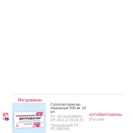
Метровагин
Суп­по­зито­рии ва­
гиналь­ные 500 мг: 10
шт.
АЛТАЙВИТАМИНЫ
РУ: ЛП-№(009680)-
(Россия)
(РГ-RU) от 09.04.25
Предыдущий РУ:
ЛС-000248