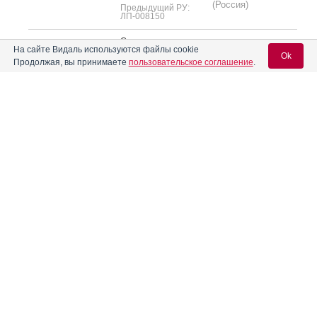
(Россия)
Предыдущий РУ:
ЛП-008150
Суп­по­зито­рии ва­
(Россия)
САЛЬВУС
гиналь­ные 100 мг: 3,
На сайте Видаль используются файлы cookie
Ok
6 или 9 шт.
Произведено:
Продолжая, вы принимаете
пользовательское соглашение
.
®
Натафуцин
РУ: ЛП-№(007794)-
РУБИКОН
(РГ-RU) от 25.11.24
(Республика
Предыдущий РУ:
Беларусь)
ЛП-007216
Вход для специалистов
Таб­летки ки­шеч­но­
рас­тво­римые, пок­
E-mail учетной записи Vidal:
ры­тые пле­ноч­ной
(Россия)
САЛЬВУС
обо­лоч­кой, 100 мг:
Произведено:
20 шт.
®
Натафуцин
ЭДВАНСД ФАРМА
РУ: ЛП-№(006180)-
(РГ-RU) от 10.07.24
(Россия)
Пароль:
Предыдущий РУ:
ЛП-006473
6
«
4
5
7
8
»
Описания препаратов с недействующими рег. уд. или не
поставляемые на рынок РФ
Регистрация
Забыли пароль?
Форма выпуска
Владелец рег. уд.