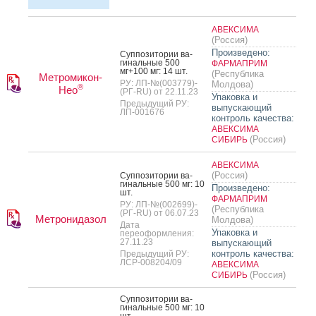
АВЕКСИМА
(Россия)
Произведено:
Суп­по­зито­рии ва­
гиналь­ные 500
ФАРМАПРИМ
мг+100 мг: 14 шт.
(Республика
Метромикон-
РУ: ЛП-№(003779)-
Молдова)
®
Нео
(РГ-RU) от 22.11.23
Упаковка и
Предыдущий РУ:
выпускающий
ЛП-001676
контроль качества:
АВЕКСИМА
(Россия)
СИБИРЬ
АВЕКСИМА
(Россия)
Суп­по­зито­рии ва­
гиналь­ные 500 мг: 10
Произведено:
шт.
ФАРМАПРИМ
РУ: ЛП-№(002699)-
(Республика
(РГ-RU) от 06.07.23
Метронидазол
Молдова)
Дата
Упаковка и
переоформления:
27.11.23
выпускающий
контроль качества:
Предыдущий РУ:
ЛСР-008204/09
АВЕКСИМА
(Россия)
СИБИРЬ
Суп­по­зито­рии ва­
гиналь­ные 500 мг: 10
шт.