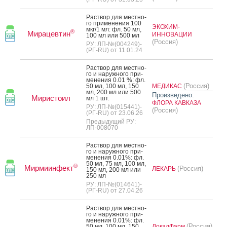
Рас­твор для мес­тно­
го при­мене­ния 100
ЭКОХИМ-
мкг/1 мл: фл. 50 мл,
®
Мирацевтин
ИННОВАЦИИ
100 мл или 500 мл
(Россия)
РУ: ЛП-№(004249)-
(РГ-RU) от 11.01.24
Рас­твор для мес­тно­
го и на­руж­но­го при­
мене­ния 0.01 %: фл.
(Россия)
50 мл, 100 мл, 150
МЕДИКАС
мл, 200 мл или 500
Произведено:
Миристоил
мл 1 шт.
ФЛОРА КАВКАЗА
РУ: ЛП-№(015441)-
(Россия)
(РГ-RU) от 23.06.26
Предыдущий РУ:
ЛП-008070
Рас­твор для мес­тно­
го и на­руж­но­го при­
мене­ния 0.01%: фл.
50 мл, 75 мл, 100 мл,
®
Мирмиинфект
(Россия)
ЛЕКАРЬ
150 мл, 200 мл или
250 мл
РУ: ЛП-№(014641)-
(РГ-RU) от 27.04.26
Рас­твор для мес­тно­
го и на­руж­но­го при­
мене­ния 0.01%: фл.
(Россия)
50 мл, 100 мл, 150
ЛокалФарм