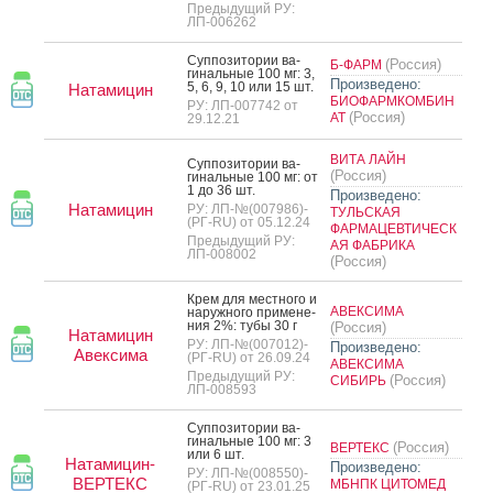
Предыдущий РУ:
ЛП-006262
Суп­по­зито­рии ва­
(Россия)
Б-ФАРМ
гиналь­ные 100 мг: 3,
Произведено:
5, 6, 9, 10 или 15 шт.
Натамицин
БИОФАРМКОМБИН
РУ: ЛП-007742 от
(Россия)
АТ
29.12.21
ВИТА ЛАЙН
Суп­по­зито­рии ва­
(Россия)
гиналь­ные 100 мг: от
1 до 36 шт.
Произведено:
Натамицин
РУ: ЛП-№(007986)-
ТУЛЬСКАЯ
(РГ-RU) от 05.12.24
ФАРМАЦЕВТИЧЕСК
Предыдущий РУ:
АЯ ФАБРИКА
ЛП-008002
(Россия)
Крем для мес­тно­го и
АВЕКСИМА
на­руж­но­го при­мене­
ния 2%: ту­бы 30 г
(Россия)
Натамицин
РУ: ЛП-№(007012)-
Произведено:
Авексима
(РГ-RU) от 26.09.24
АВЕКСИМА
Предыдущий РУ:
(Россия)
СИБИРЬ
ЛП-008593
Суп­по­зито­рии ва­
гиналь­ные 100 мг: 3
(Россия)
ВЕРТЕКС
или 6 шт.
Натамицин-
Произведено:
РУ: ЛП-№(008550)-
ВЕРТЕКС
МБНПК ЦИТОМЕД
(РГ-RU) от 23.01.25