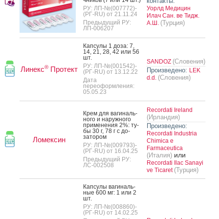
контакты:
РУ: ЛП-№(007772)-
Уорлд Медицин
(РГ-RU) от 21.11.24
Илач Сан. ве Тидж.
Предыдущий РУ:
(Турция)
А.Ш.
ЛП-006207
Кап­су­лы 1 до­за: 7,
14, 21, 28, 42 или 56
шт.
(Словения)
SANDOZ
РУ: ЛП-№(001542)-
®
Линекс
Протект
Произведено:
LEK
(РГ-RU) от 13.12.22
(Словения)
d.d.
Дата
переоформления:
05.05.23
Recordati Ireland
Крем для ва­гиналь­
(Ирландия)
но­го и на­руж­но­го
при­мене­ния 2%: ту­
Произведено:
бы 30 г, 78 г с до­
Recordati Industria
зато­ром
Ломексин
Chimica e
РУ: ЛП-№(009793)-
Farmaceutica
(РГ-RU) от 16.04.25
или
(Италия)
Предыдущий РУ:
Recordati Ilac Sanayi
ЛС-002508
(Турция)
ve Ticaret
Кап­су­лы ва­гиналь­
ные 600 мг: 1 или 2
шт.
РУ: ЛП-№(008860)-
(РГ-RU) от 14.02.25