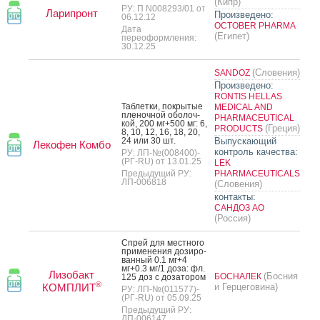
(Кипр)
РУ: П N008293/01 от
Ларипронт
Произведено:
06.12.12
OCTOBER PHARMA
Дата
(Египет)
переоформления:
30.12.25
(Словения)
SANDOZ
Произведено:
RONTIS HELLAS
Таб­летки, пок­ры­тые
MEDICAL AND
пле­ноч­ной обо­лоч­
PHARMACEUTICAL
кой, 200 мг+500 мг: 6,
(Греция)
PRODUCTS
8, 10, 12, 16, 18, 20,
24 или 30 шт.
Выпускающий
Лекофен Комбо
контроль качества:
РУ: ЛП-№(008400)-
(РГ-RU) от 13.01.25
LEK
Предыдущий РУ:
PHARMACEUTICALS
ЛП-006818
(Словения)
контакты:
САНДОЗ АО
(Россия)
Спрей для мес­тно­го
при­мене­ния до­зиро­
ван­ный 0.1 мг+4
мг+0.3 мг/1 до­за: фл.
Лизобакт
(Босния
БОСНАЛЕК
125 доз с до­зато­ром
®
КОМПЛИТ
и Герцеговина)
РУ: ЛП-№(011577)-
(РГ-RU) от 05.09.25
Предыдущий РУ:
ЛП-006147