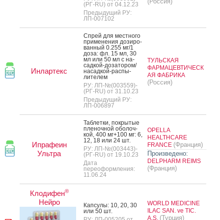
(Россия)
(РГ-RU) от 04.12.23
Предыдущий РУ:
ЛП-007102
Спрей для мес­тно­го
при­мене­ния до­зиро­
ван­ный 0.255 мг/1
до­за: фл. 15 мл, 30
мл или 50 мл с на­
ТУЛЬСКАЯ
сад­кой-до­зато­ром/
ФАРМАЦЕВТИЧЕСК
Инлартекс
на­сад­кой-рас­пы­
АЯ ФАБРИКА
лите­лем
(Россия)
РУ: ЛП-№(003559)-
(РГ-RU) от 31.10.23
Предыдущий РУ:
ЛП-006897
Таб­летки, пок­ры­тые
пле­ноч­ной обо­лоч­
OPELLA
кой, 400 мг+100 мг: 6,
HEALTHCARE
12, 18 или 24 шт.
Ипрафеин
(Франция)
FRANCE
РУ: ЛП-№(003443)-
Ультра
Произведено:
(РГ-RU) от 19.10.23
DELPHARM REIMS
Дата
(Франция)
переоформления:
11.06.24
®
Клодифен
Нейро
WORLD MEDICINE
Кап­су­лы: 10, 20, 30
ILAC SAN. ve TIC.
или 50 шт.
(Турция)
A.S.
РУ: ЛП-005205 от