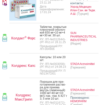
23.11.18
контакты:
Дата
Уорлд Медицин
переоформления:
Илач Сан. ве Тидж.
17.01.24
(Турция)
А.Ш.
Таб­летки, пок­ры­тые
пле­ноч­ной обо­лоч­
кой 650 мг+10 мг+4
SUN
мг+30 мг: 30 шт.
PHARMACEUTICAL
®
Колдакт
Форс
РУ: ЛП-№(012644)-
INDUSTRIES
(РГ-RU) от 28.11.25
(Индия)
Предыдущий РУ:
ЛП-004906
Кап­су­лы: 10 или 20
шт.
РУ: ЛП-№(003058)-
STADA Arzneimittel
Колдрекс Капс
(РГ-RU) от 24.08.23
(Германия)
Предыдущий РУ: П
N013472/01
По­рошок для при­
готов­ле­ния рас­тво­
ра для при­ема
STADA Arzneimittel
внутрь (ли­мон­ный)
1000 мг+40 мг+10
(Германия)
Колдрекс
мг/1 пак.: пак. 6.427 г
Произведено:
3, 5 или 10 шт.
МаксГрипп
HEMOFARM
РУ: ЛП-№(011672)-
(Сербия)