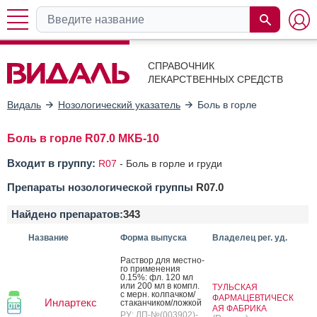
СПРАВОЧНИК
ЛЕКАРСТВЕННЫХ СРЕДСТВ
Видаль
Нозологический указатель
Боль в горле
Боль в горле R07.0 МКБ-10
Входит в группу:
R07
-
Боль в горле и груди
Препараты нозологической группы
R07.0
Найдено препаратов:
343
Название
Форма выпуска
Владелец рег. уд.
Рас­твор для мес­тно­
го при­мене­ния
0.15%: фл. 120 мл
или 200 мл в компл.
ТУЛЬСКАЯ
с мерн. кол­пачком/
ФАРМАЦЕВТИЧЕСК
Инлартекс
ста­кан­чи­ком/лож­кой
АЯ ФАБРИКА
РУ: ЛП-№(003902)-