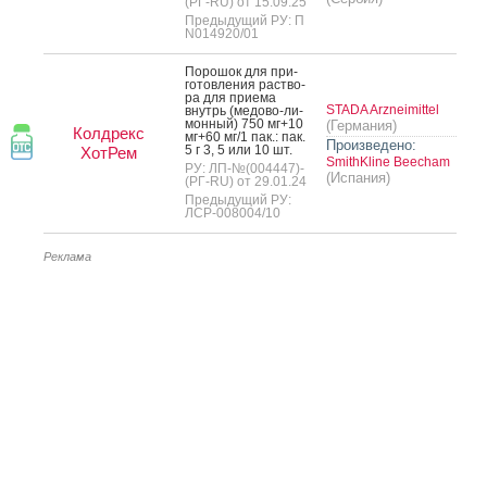
(РГ-RU) от 15.09.25
Предыдущий РУ: П
N014920/01
По­рошок для при­
готов­ле­ния рас­тво­
ра для при­ема
STADA Arzneimittel
внутрь (ме­дово-ли­
мон­ный) 750 мг+10
(Германия)
Колдрекс
мг+60 мг/1 пак.: пак.
Произведено:
5 г 3, 5 или 10 шт.
ХотРем
SmithKline Beecham
РУ: ЛП-№(004447)-
(Испания)
(РГ-RU) от 29.01.24
Предыдущий РУ:
ЛСР-008004/10
Реклама