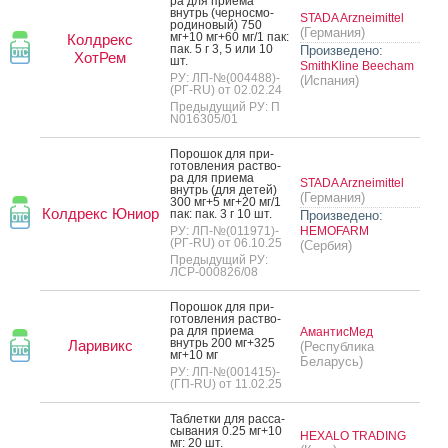
ра для при­ема
внутрь (чер­носмо­
STADA Arzneimittel
роди­новый) 750
(Германия)
мг+10 мг+60 мг/1 пак:
Колдрекс
пак. 5 г 3, 5 или 10
Произведено:
ХотРем
шт.
SmithKline Beecham
РУ: ЛП-№(004488)-
(Испания)
(РГ-RU) от 02.02.24
Предыдущий РУ: П
N016305/01
По­рошок для при­
готов­ле­ния рас­тво­
ра для при­ема
STADA Arzneimittel
внутрь (для де­тей)
(Германия)
300 мг+5 мг+20 мг/1
Колдрекс Юниор
пак: пак. 3 г 10 шт.
Произведено:
РУ: ЛП-№(011971)-
HEMOFARM
(РГ-RU) от 06.10.25
(Сербия)
Предыдущий РУ:
ЛСР-000826/08
По­рошок для при­
готов­ле­ния рас­тво­
ра для при­ема
АмантисМед
внутрь 200 мг+325
Ларивикс
(Республика
мг+10 мг
Беларусь)
РУ: ЛП-№(001415)-
(ГП-RU) от 11.02.25
Таб­летки для рас­са­
сыва­ния 0.25 мг+10
HEXALO TRADING
мг: 20 шт.