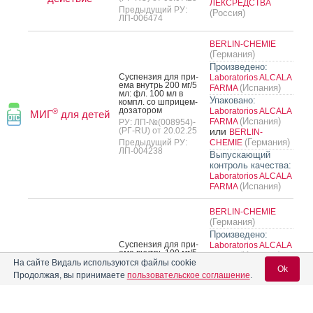
ЛЕКСРЕДСТВА
Предыдущий РУ:
(Россия)
ЛП-006474
BERLIN-CHEMIE
(Германия)
Произведено:
Сус­пензия для при­
Laboratorios ALCALA
ема внутрь 200 мг/5
(Испания)
FARMA
мл: фл. 100 мл в
Упаковано:
компл. со шпри­цем-
до­зато­ром
Laboratorios ALCALA
®
МИГ
для детей
(Испания)
FARMA
РУ: ЛП-№(008954)-
(РГ-RU) от 20.02.25
или
BERLIN-
(Германия)
Предыдущий РУ:
CHEMIE
ЛП-004238
Выпускающий
контроль качества:
Laboratorios ALCALA
(Испания)
FARMA
BERLIN-CHEMIE
(Германия)
Произведено:
Сус­пензия для при­
Laboratorios ALCALA
ема внутрь 100 мг/5
(Испания)
FARMA
мл: фл. 100 мл в
На сайте Видаль используются файлы cookie
Упаковано:
Ok
компл. со шпри­цем-
®
МИГ
для
Продолжая, вы принимаете
пользовательское соглашение
.
до­зато­ром
Laboratorios ALCALA
малышей
(Испания)
FARMA
РУ: ЛП-№(009008)-
(РГ-RU) от 24.02.25
или
BERLIN-
(Германия)
Предыдущий РУ:
CHEMIE