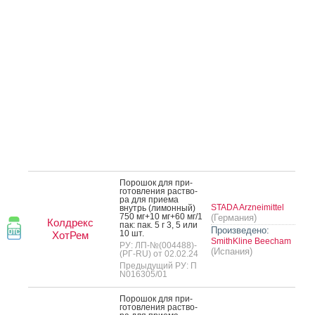
По­рошок для при­
готов­ле­ния рас­тво­
ра для при­ема
STADA Arzneimittel
внутрь (ли­мон­ный)
750 мг+10 мг+60 мг/1
(Германия)
Колдрекс
пак: пак. 5 г 3, 5 или
Произведено:
10 шт.
ХотРем
SmithKline Beecham
РУ: ЛП-№(004488)-
(Испания)
(РГ-RU) от 02.02.24
Предыдущий РУ: П
N016305/01
По­рошок для при­
готов­ле­ния рас­тво­