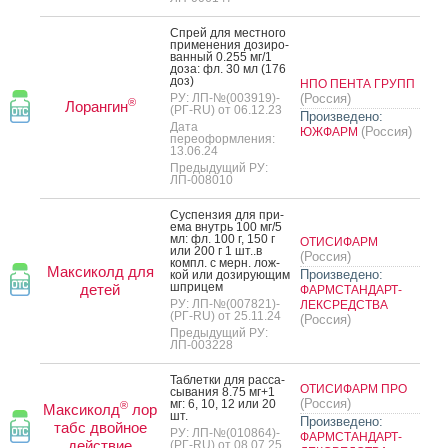
Спрей для мес­тно­го
при­мене­ния до­зиро­
ван­ный 0.255 мг/1
до­за: фл. 30 мл (176
доз)
НПО ПЕНТА ГРУПП
РУ: ЛП-№(003919)-
(Россия)
®
Лорангин
(РГ-RU) от 06.12.23
Произведено:
Дата
(Россия)
ЮЖФАРМ
переоформления:
13.06.24
Предыдущий РУ:
ЛП-008010
Сус­пензия для при­
ема внутрь 100 мг/5
мл: фл. 100 г, 150 г
ОТИСИФАРМ
или 200 г 1 шт..в
(Россия)
компл. с мерн. лож­
Максиколд для
Произведено:
кой или до­зиру­ющим
шпри­цем
детей
ФАРМСТАНДАРТ-
РУ: ЛП-№(007821)-
ЛЕКСРЕДСТВА
(РГ-RU) от 25.11.24
(Россия)
Предыдущий РУ:
ЛП-003228
Таб­летки для рас­са­
ОТИСИФАРМ ПРО
сыва­ния 8.75 мг+1
(Россия)
мг: 6, 10, 12 или 20
®
Максиколд
лор
шт.
Произведено:
табс двойное
РУ: ЛП-№(010864)-
ФАРМСТАНДАРТ-
действие
(РГ-RU) от 08.07.25