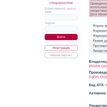
специалистов
Приведенна
использова
E-mail учетной записи
лекарствен
Vidal:
Дата обновл
Пароль:
Форма вы
Фармако-
Фармако
Режим д
Противо
Регистрация
Лекарст
Забыли пароль?
Владелец 
АТОЛЛ, О
Произвед
ОЗОН, ОО
Код ATX:
Активное 
Лекарств