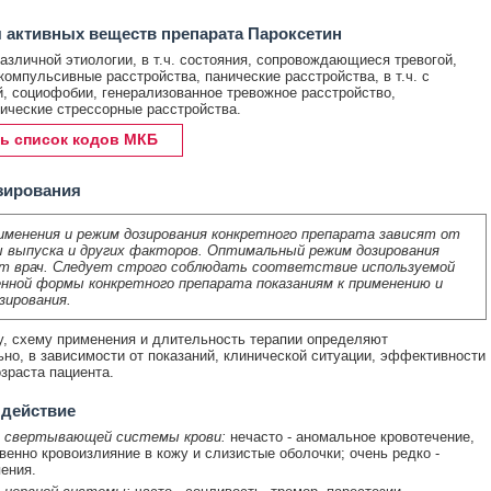
 активных веществ препарата Пароксетин
азличной этиологии, в т.ч. состояния, сопровождающиеся тревогой,
компульсивные расстройства, панические расстройства, в т.ч. с
, социофобии, генерализованное тревожное расстройство,
ические стрессорные расстройства.
ь список кодов МКБ
зирования
именения и режим дозирования конкретного препарата зависят от
 выпуска и других факторов. Оптимальный режим дозирования
т врач. Следует строго соблюдать соответствие используемой
нной формы конкретного препарата показаниям к применению и
зирования.
у, схему применения и длительность терапии определяют
но, в зависимости от показаний, клинической ситуации, эффективности
озраста пациента.
 действие
 свертывающей системы крови:
нечасто - аномальное кровотечение,
енно кровоизлияние в кожу и слизистые оболочки; очень редко -
ения.