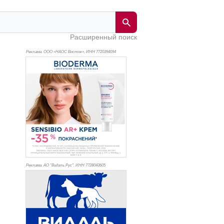
Расширенный поиск
Реклама. ООО «НАОС Восток», ИНН 772
0394094
Реклама. АО "Видаль Рус", ИНН 772
8043605