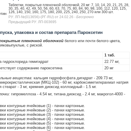
Таблетки, покрытые пленочной оболочкой, 20 мг: 7, 10, 14, 20, 21, 25, 28,
30, 35, 40, 42, 49, 50, 56, 60, 63, 70, 75, 80, 84, 90, 98, 100, 112, 120, 125,
126, 140, 150, 160, 175, 180, 200, 225, 240, 250, 270 или 300 шт.
етин
РУ: ЛП-№(013656)-(РГ-RU) от 24.02.26
- Бессрочно
Предыдущий РУ: ЛП-003695
уска, упаковка и состав препарата Пароксетин
 покрытые пленочной оболочкой
белого или почти белого цвета,
ояковыпуклые, с риской.
1 таб.
а гидрохлорида гемигидрат
22.77 мг,
етствует содержанию пароксетина
20 мг
льные вещества
: кальция гидрофосфата дигидрат - 209.73 мг,
икрокристаллическая (МКЦ-102) - 60 мг, карбоксиметилкрахмал натрия
ия стеарат - 3 мг, кремния диоксид коллоидный - 1.5 мг.
очки:
гипромеллоза - 4.54 мг, титана диоксид - 2.4 мг, макрогол-4000 -
овки контурные ячейковые (1) - пачки картонные.
овки контурные ячейковые (2) - пачки картонные.
овки контурные ячейковые (3) - пачки картонные.
овки контурные ячейковые (4) - пачки картонные.
овки контурные ячейковые (5) - пачки картонные.
овки контурные ячейковые (6) - пачки картонные.