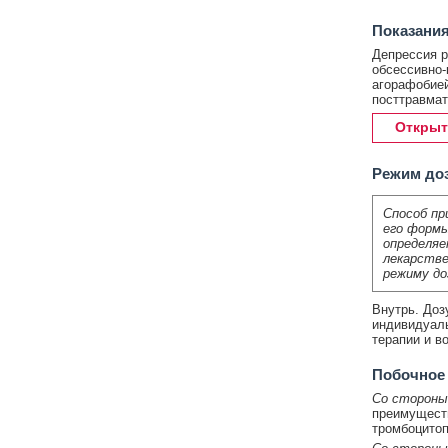
Показания
Депрессия р
обсессивно-
агорафобией
посттравмат
Открыт
Режим до
Способ пр
его формы
определяе
лекарстве
режиму до
Внутрь. Доз
индивидуаль
терапии и в
Побочное
Со стороны
преимуществ
тромбоцитоп