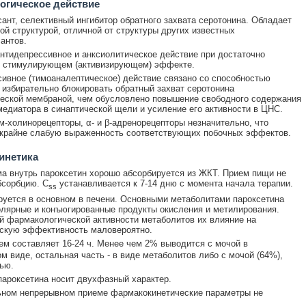
огическое действие
ант, селективный ингибитор обратного захвата серотонина. Обладает
ой структурой, отличной от структуры других известных
антов.
нтидепрессивное и анксиолитическое действие при достаточно
 стимулирующем (активизирующем) эффекте.
ивное (тимоаналептическое) действие связано со способностью
 избирательно блокировать обратный захват серотонина
еской мембраной, чем обусловлено повышение свободного содержания
медиатора в синаптической щели и усиление его активности в ЦНС.
м-холинорецепторы, α- и β-адренорецепторы незначительно, что
 крайне слабую выраженность соответствующих побочных эффектов.
инетика
а внутрь пароксетин хорошо абсорбируется из ЖКТ. Прием пищи не
бсорбцию. C
устанавливается к 7-14 дню с момента начала терапии.
ss
уется в основном в печени. Основными метаболитами пароксетина
лярные и конъюгированные продукты окисления и метилирования.
й фармакологической активности метаболитов их влияние на
скую эффективность маловероятно.
ем составляет 16-24 ч. Менее чем 2% выводится с мочой в
м виде, остальная часть - в виде метаболитов либо с мочой (64%),
ью.
ароксетина носит двухфазный характер.
ьном непрерывном приеме фармакокинетические параметры не