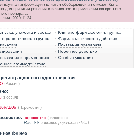
я научная информация является обобщающей и не может быть
на для принятия решения о возможности применения конкретного
ного препарата.
ения: 2020.11.24
пуска, упаковка и состав
Клинико-фармакологич. группа
терапевтическая группа
Фармакологическое действие
кинетика
Показания препарата
озирования
Побочное действие
показания к применению
Особые указания
венное взаимодействие
регистрационного удостоверения:
ОО
(Россия)
ено:
О
(Россия)
N06AB05
(Пароксетин)
вещество:
пароксетин
(paroxetine)
Rec.INN
зарегистрированное ВОЗ
енная форма