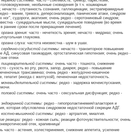
 нервной системы:
часто - сонливость, тремор, парестезии,
 головокружение, необычные сновидения (в т.ч. кошмарные
; нечасто - спутанность сознания, галлюцинации, экстрапирамидные
едко - мании, тревога, деперсонализация, панические атаки, синдром
х ног", судороги, акатизия; очень редко - серотониновый синдром;
звестна - суицидальные мысли, суицидальное поведение (во время
 в ранние сроки после прекращения лечения).
органа зрения:
часто - нечеткость зрения; нечасто - мидриаз; очень
рытоугольная глаукома.
 органа слуха:
частота неизвестна - шум в ушах.
 сердечно-сосудистой системы:
нечасто - транзиторное повышение
е АД, синусовая тахикардия, ортостатическая гипотензия; очень редко -
кие отеки.
 пищеварительной системы:
очень часто - тошнота, снижение
сто - сухость во рту, рвота, запор, диарея; редко - повышение
печеночных трансаминаз; очень редко - желудочно-кишечное
е, гепатит (иногда с желтухой), печеночная недостаточность.
 мочевыделительной системы:
редко - задержка мочеиспускания,
мочи.
 половой системы:
очень часто - сексуальная дисфункция; редко -
 эндокринной системы:
редко - гипопролактинемия/галакторея и
ия, которая обусловлена синдромом недостаточной секреции АДГ.
 костно-мышечной системы:
редко - артралгия, миалгия.
ие реакции:
редко - кожная сыпь; реакции фоточувствительности; очень
оневротический отек, крапивница/
нь часто - астения, холестеринемия, снижение аппетита, усиление