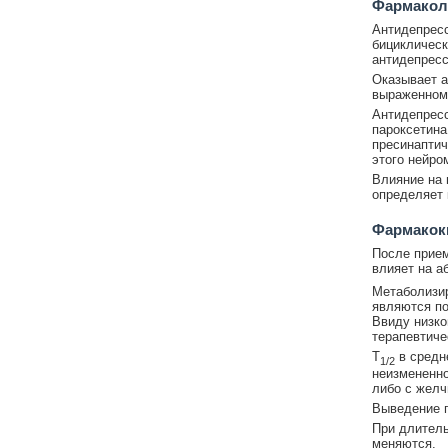
Фармакол
Антидепресс
бициклическ
антидепресс
Оказывает а
выраженном
Антидепресс
пароксетина
пресинаптич
этого нейро
Влияние на 
определяет
Фармакок
После прием
влияет на а
Метаболизир
являются по
Ввиду низко
терапевтиче
T
в средн
1/2
неизмененно
либо с желч
Выведение п
При длител
меняются.