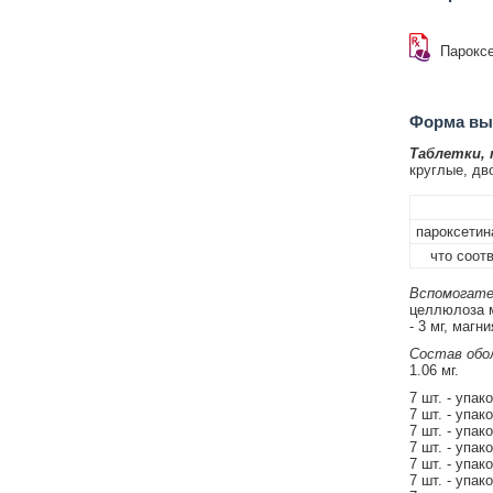
Парокс
Форма вып
Таблетки,
круглые, дв
пароксетин
что соотв
Вспомогате
целлюлоза м
- 3 мг, магн
Состав обол
1.06 мг.
7 шт. - упак
7 шт. - упак
7 шт. - упак
7 шт. - упак
7 шт. - упак
7 шт. - упак