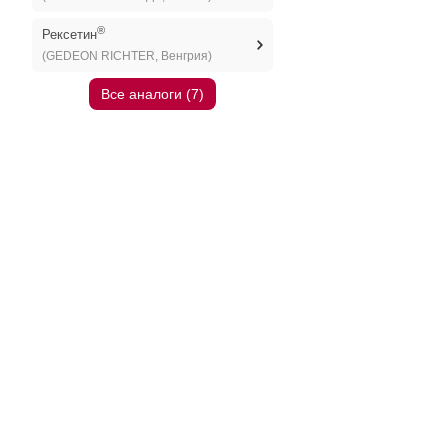
®
Рексетин
(GEDEON RICHTER, Венгрия)
Все аналоги (7)