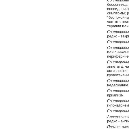
Со стороны
бессонница,
сновидения)
симптомы; р
"беспокойны
частота неи
терапии или
Со стороны 
редко - зак
Со стороны
Со стороны
или снижени
периферичес
Со стороны
аппетита; ча
активности 
кровотечени
Со стороны
недержание 
Со стороны
приапизм.
Со стороны
гипонатрием
Со стороны
Аллергическ
редко - анги
Прочие:
оче