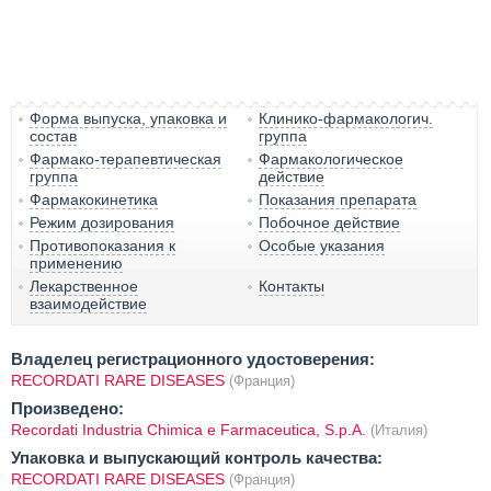
Форма выпуска, упаковка и
Клинико-фармакологич.
состав
группа
Фармако-терапевтическая
Фармакологическое
группа
действие
Фармакокинетика
Показания препарата
Режим дозирования
Побочное действие
Противопоказания к
Особые указания
применению
Лекарственное
Контакты
взаимодействие
Владелец регистрационного удостоверения:
RECORDATI RARE DISEASES
(Франция)
Произведено:
Recordati Industria Chimica e Farmaceutica, S.p.A.
(Италия)
Упаковка и выпускающий контроль качества:
RECORDATI RARE DISEASES
(Франция)