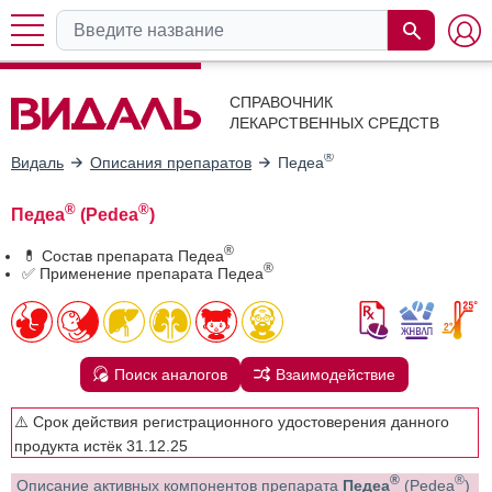
СПРАВОЧНИК
ЛЕКАРСТВЕННЫХ СРЕДСТВ
®
Видаль
Описания препаратов
Педеа
®
®
Педеа
(Pedea
)
®
💊 Состав препарата Педеа
®
✅ Применение препарата Педеа
Поиск аналогов
Взаимодействие
⚠️ Срок действия регистрационного удостоверения данного
продукта истёк 31.12.25
®
®
Описание активных компонентов препарата
Педеа
(Pedea
)