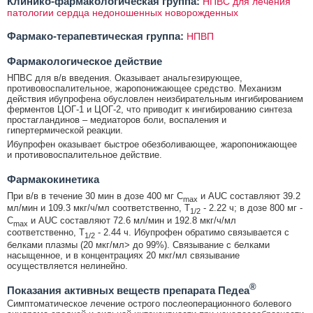
Клинико-фармакологическая группа:
НПВС для лечения
патологии сердца недоношенных новорожденных
Фармако-терапевтическая группа:
НПВП
Фармакологическое действие
НПВС для в/в введения. Оказывает анальгезирующее,
противовоспалительное, жаропонижающее средство. Механизм
действия ибупрофена обусловлен неизбирательным ингибированием
ферментов ЦОГ-1 и ЦОГ-2, что приводит к ингибированию синтеза
простагландинов – медиаторов боли, воспаления и
гипертермической реакции.
Ибупрофен оказывает быстрое обезболивающее, жаропонижающее
и противовоспалительное действие.
Фармакокинетика
При в/в в течение 30 мин в дозе 400 мг C
и AUC составляют 39.2
max
мл/мин и 109.3 мкг/ч/мл соответственно, T
- 2.22 ч; в дозе 800 мг -
1/2
C
и AUC составляют 72.6 мл/мин и 192.8 мкг/ч/мл
max
соответственно, T
- 2.44 ч. Ибупрофен обратимо связывается с
1/2
белками плазмы (20 мкг/мл> до 99%). Связывание с белками
насыщенное, и в концентрациях 20 мкг/мл связывание
осуществляется нелинейно.
®
Показания активных веществ препарата Педеа
Симптоматическое лечение острого послеоперационного болевого