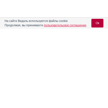
На сайте Видаль используются файлы cookie
Ok
Продолжая, вы принимаете
пользовательское соглашение
.
Содержание
Вход для специалистов
E-mail учетной записи Vidal:
Форма выпуска, упаковка и состав
Клинико-фармакологич. группа
Пароль:
Фармако-терапевтическая группа
Фармакологическое действие
Фармакокинетика
Показания препарата
Регистрация
Забыли пароль?
Режим дозирования