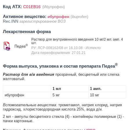
Код ATX:
C01EB16
(Ибупрофен)
Активное вещество:
ибупрофен
(ibuprofen)
Rec.INN
зарегистрированное ВОЗ
Лекарственная форма
Раствор для внутривенного введения 10 мг/2 мл: амп. 4
шт.
®
Педеа
РУ: ЛСР-008162/08 от 16.10.08
- Истекло
Дата переоформления: 27.01.21
®
Форма выпуска, упаковка и состав препарата Педеа
Раствор для в/в введения
прозрачный, бесцветный или слегка
желтоватый.
1 мл
1 амп.
ибупрофен
5 мг
10 мг
Вспомогательные вещества
: трометамол, натрия хлорид, натрия
гидроксид, хлористоводородная кислота 25%, вода д/и.
2 мл - ампулы бесцветного стекла (4) - контейнеры полимерные (1) -
пачки картонные.