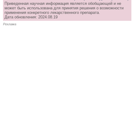
Приведенная научная информация является обобщающей и не
может быть использована для принятия решения о возможности
применения конкретного лекарственного препарата.
Дата обновления: 2024.08.19
Реклама