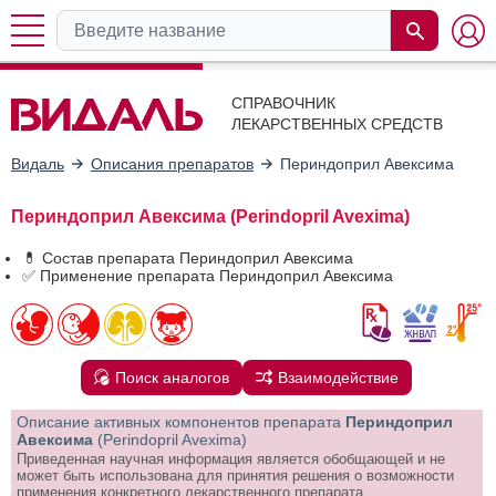
СПРАВОЧНИК
ЛЕКАРСТВЕННЫХ СРЕДСТВ
Видаль
Описания препаратов
Периндоприл Авексима
Периндоприл Авексима (Perindopril Avexima)
💊 Состав препарата Периндоприл Авексима
✅ Применение препарата Периндоприл Авексима
Поиск аналогов
Взаимодействие
Описание активных компонентов препарата
Периндоприл
Авексима
(Perindopril Avexima)
Приведенная научная информация является обобщающей и не
может быть использована для принятия решения о возможности
применения конкретного лекарственного препарата.