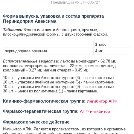
Предыдущий РУ: ЛП-005727
Форма выпуска, упаковка и состав препарата
Периндоприл Авексима
Таблетки
белого или почти белого цвета, круглые,
плоскоцилиндрической формы, с двухсторонней фаской.
1 таб.
периндоприла эрбумин
4 мг
Вспомогательные вещества
: лактозы моногидрат - 62.78 мг,
целлюлоза микрокристаллическая - 22.5 мг, кремния диоксид
коллоидный - 0.27 мг, магния стеарат - 0.45 мг.
10 шт. - упаковки ячейковые контурные (3) - пачки картонные.
10 шт. - упаковки ячейковые контурные (6) - пачки картонные.
10 шт. - упаковки ячейковые контурные (9) - пачки картонные.
30 шт. - банки из полиэтилена (1) - пачки картонные.
Клинико-фармакологическая группа:
Ингибитор АПФ
Фармако-терапевтическая группа:
АПФ ингибитор
Фармакологическое действие
Ингибитор АПФ. Является пролекарством, из которого в организме
образуется активный метаболит периндоприлат. Полагают, что