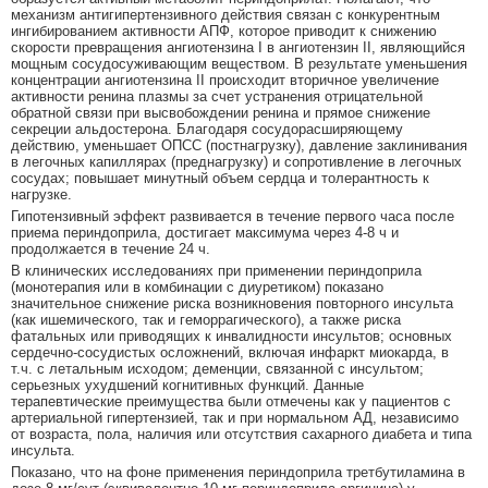
механизм антигипертензивного действия связан с конкурентным
ингибированием активности АПФ, которое приводит к снижению
скорости превращения ангиотензина I в ангиотензин II, являющийся
мощным сосудосуживающим веществом. В результате уменьшения
концентрации ангиотензина II происходит вторичное увеличение
активности ренина плазмы за счет устранения отрицательной
обратной связи при высвобождении ренина и прямое снижение
секреции альдостерона. Благодаря сосудорасширяющему
действию, уменьшает ОПСС (постнагрузку), давление заклинивания
в легочных капиллярах (преднагрузку) и сопротивление в легочных
сосудах; повышает минутный объем сердца и толерантность к
нагрузке.
Гипотензивный эффект развивается в течение первого часа после
приема периндоприла, достигает максимума через 4-8 ч и
продолжается в течение 24 ч.
В клинических исследованиях при применении периндоприла
(монотерапия или в комбинации с диуретиком) показано
значительное снижение риска возникновения повторного инсульта
(как ишемического, так и геморрагического), а также риска
фатальных или приводящих к инвалидности инсультов; основных
сердечно-сосудистых осложнений, включая инфаркт миокарда, в
т.ч. с летальным исходом; деменции, связанной с инсультом;
серьезных ухудшений когнитивных функций. Данные
терапевтические преимущества были отмечены как у пациентов с
артериальной гипертензией, так и при нормальном АД, независимо
от возраста, пола, наличия или отсутствия сахарного диабета и типа
инсульта.
Показано, что на фоне применения периндоприла третбутиламина в