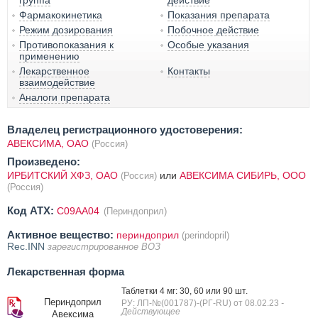
группа
действие
Фармакокинетика
Показания препарата
Режим дозирования
Побочное действие
Противопоказания к
Особые указания
применению
Лекарственное
Контакты
взаимодействие
Аналоги препарата
Владелец регистрационного удостоверения:
АВЕКСИМА, ОАО
(Россия)
Произведено:
ИРБИТСКИЙ ХФЗ, ОАО
или
АВЕКСИМА СИБИРЬ, ООО
(Россия)
(Россия)
Код ATX:
C09AA04
(Периндоприл)
Активное вещество:
периндоприл
(perindopril)
Rec.INN
зарегистрированное ВОЗ
Лекарственная форма
Таблетки 4 мг: 30, 60 или 90 шт.
Периндоприл
РУ: ЛП-№(001787)-(РГ-RU) от 08.02.23
-
Действующее
Авексима