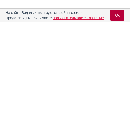
На сайте Видаль используются файлы cookie
Ok
Продолжая, вы принимаете
пользовательское соглашение
.
Содержание
Вход для специалистов
E-mail учетной записи Vidal:
Форма выпуска, упаковка и состав
Клинико-фармакологич. группа
Пароль:
Фармако-терапевтическая группа
Фармакологическое действие
Фармакокинетика
Показания препарата
Регистрация
Забыли пароль?
Режим дозирования
Побочное действие