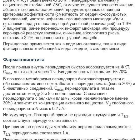
дозе 8 мг/сут (эквивалентно 10 мг периндоприла аргинина) у
пациентов со стабильной ИБС, отмечается существенное снижение
абсолютного риска осложнений, предусмотренных основным
критерием эффективности (смертность от сердечно-сосудистых
заболеваний, частота нефатального инфаркта миокарда и/или
остановки сердца с последующей успешной реанимацией) на 1.9%.
У пациентов, ранее перенесших инфаркт миокарда или процедуру
коронарной реваскуляризации, снижение абсолютного риска
составило 2.2% по сравнению с группой плацебо.
Периндоприл применяется как в виде монотерапии, так и в виде
фиксированных комбинаций с индапамидом, с амлодипином.
Фармакокинетика
После приема внутрь периндоприл быстро абсорбируется из ЖКТ.
C
достигается через 1 ч. Биодоступность составляет 65-70%.
max
В процессе метаболизма периндоприл биотрансформируется с
образованием активного метаболита - периндоприлата (около 20%) и
5 неактивных соединений. C
периндоприлата в плазме
max
достигается между 3 и 5 ч после приема. Связывание
периндоприлата с белками плазмы крови незначительное (менее
30%) и зависит от концентрации активного вещества. V
свободного
d
периндоприлата близок к 0.2 л/кг.
Не кумулирует. Повторный прием не приводит к кумуляции и T
1/2
соответствует периоду его активности.
При приеме во время еды метаболизм периндоприла замедляется.
T
периндоприла составляет 1 ч.
1/2
Периндоприлат выводится из организма почками; T
его свободной