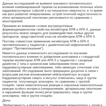
Данные исследований не выявили значимого положительного
влияния комбинированной терапии на возникновение почечных и/или
кардиоваскулярных событий и на показатели смертности, в то время
как риск развития гиперкалиемии, острой почечной недостаточности
и/или артериальной гипотензии увеличивался по сравнению с
монотерапией.
Принимая во внимания схожие внутригрупповые
фармакодинамические свойства ингибиторов АПФ и АРА II, данные
результаты можно ожидать для взаимодействия любых других
препаратов, представителей классов ингибиторов АПФ и АРА II.
Поэтому совместное применение ингибиторов АПФ и АРА II
противопоказано у пациентов с диабетической нефропатией (см.
раздел "Противопоказания").
Имеются данные клинического исследования по изучению
положительного влияния от добавления алискирена к стандартной
терапии ингибитором АПФ или АРА II у пациентов с сахарным
диабетом 2 типа и хроническим заболеванием почек или
кардиоваскулярным заболеванием, либо имеющих сочетание этих
заболеваний. Исследование было прекращено досрочно в связи с
возросшим риском возникновения неблагоприятных исходов.
Кардиоваскулярная смерть и инсульт отмечались чаще в группе
пациентов, получающих алискирен, по сравнению с группой
плацебо; также нежелательные реакции и серьезные нежелательные
реакции особого интереса (гиперкалиемия, артериальная гипотензия
и нарушения функции почек) регистрировались чаще в группе
алискирена, чем в группе плацебо.
Дети
Эффективность и безопасность применения периндоприла у детей и