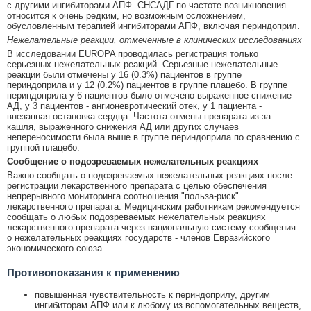
с другими ингибиторами АПФ. СНСАДГ по частоте возникновения
относится к очень редким, но возможным осложнением,
обусловленным терапией ингибиторами АПФ, включая периндоприл.
Нежелательные реакции, отмеченные в клинических исследованиях
В исследовании EUROPA проводилась регистрация только
серьезных нежелательных реакций. Серьезные нежелательные
реакции были отмечены у 16 (0.3%) пациентов в группе
периндоприла и у 12 (0.2%) пациентов в группе плацебо. В группе
периндоприла у 6 пациентов было отмечено выраженное снижение
АД, у 3 пациентов - ангионевротический отек, у 1 пациента -
внезапная остановка сердца. Частота отмены препарата из-за
кашля, выраженного снижения АД или других случаев
непереносимости была выше в группе периндоприла по сравнению с
группой плацебо.
Сообщение о подозреваемых нежелательных реакциях
Важно сообщать о подозреваемых нежелательных реакциях после
регистрации лекарственного препарата с целью обеспечения
непрерывного мониторинга соотношения "польза-риск"
лекарственного препарата. Медицинским работникам рекомендуется
сообщать о любых подозреваемых нежелательных реакциях
лекарственного препарата через национальную систему сообщения
о нежелательных реакциях государств - членов Евразийского
экономического союза.
Противопоказания к применению
повышенная чувствительность к периндоприлу, другим
ингибиторам АПФ или к любому из вспомогательных веществ,