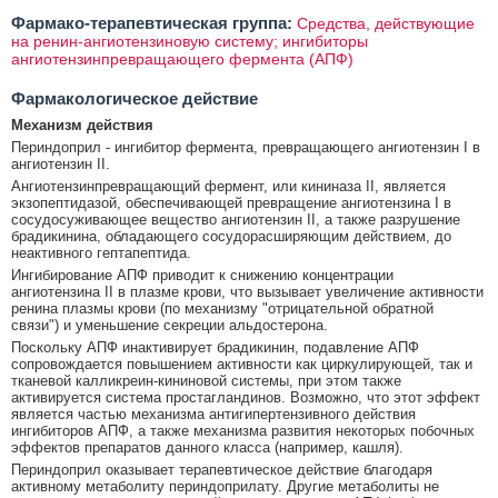
Фармако-терапевтическая группа:
Средства, действующие
на ренин-ангиотензиновую систему; ингибиторы
ангиотензинпревращающего фермента (АПФ)
Фармакологическое действие
Механизм действия
Периндоприл - ингибитор фермента, превращающего ангиотензин I в
ангиотензин II.
Ангиотензинпревращающий фермент, или кининаза II, является
экзопептидазой, обеспечивающей превращение ангиотензина I в
сосудосуживающее вещество ангиотензин II, а также разрушение
брадикинина, обладающего сосудорасширяющим действием, до
неактивного гептапептида.
Ингибирование АПФ приводит к снижению концентрации
ангиотензина II в плазме крови, что вызывает увеличение активности
ренина плазмы крови (по механизму "отрицательной обратной
связи") и уменьшение секреции альдостерона.
Поскольку АПФ инактивирует брадикинин, подавление АПФ
сопровождается повышением активности как циркулирующей, так и
тканевой калликреин-кининовой системы, при этом также
активируется система простагландинов. Возможно, что этот эффект
является частью механизма антигипертензивного действия
ингибиторов АПФ, а также механизма развития некоторых побочных
эффектов препаратов данного класса (например, кашля).
Периндоприл оказывает терапевтическое действие благодаря
активному метаболиту периндоприлату. Другие метаболиты не