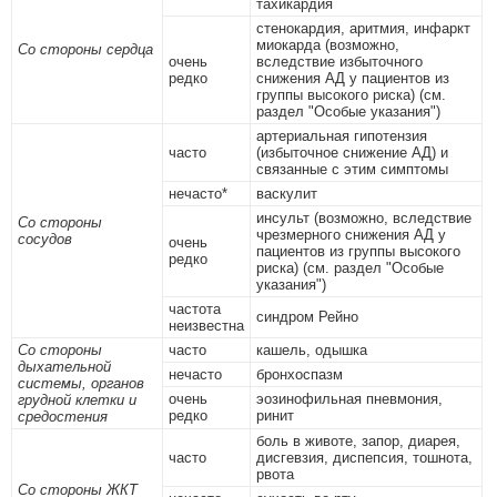
тахикардия
стенокардия, аритмия, инфаркт
миокарда (возможно,
Со стороны сердца
очень
вследствие избыточного
редко
снижения АД у пациентов из
группы высокого риска) (см.
раздел "Особые указания")
артериальная гипотензия
часто
(избыточное снижение АД) и
связанные с этим симптомы
нечасто*
васкулит
инсульт (возможно, вследствие
Со стороны
чрезмерного снижения АД у
сосудов
очень
пациентов из группы высокого
редко
риска) (см. раздел "Особые
указания")
частота
синдром Рейно
неизвестна
Со стороны
часто
кашель, одышка
дыхательной
нечасто
бронхоспазм
системы, органов
очень
эозинофильная пневмония,
грудной клетки и
редко
ринит
средостения
боль в животе, запор, диарея,
часто
дисгевзия, диспепсия, тошнота,
рвота
Со стороны ЖКТ