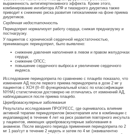
выраженность антигипертензивного эффекта. Кроме этого,
комбинирование ингибитора АПФ и тиазидного диуретика также
приводит к снижению риска развития гипокалиемии на фоне приема
диуретиков.
Сердечная недостаточность
Периндоприл нормализует работу сердца, снижая преднагрузку и
постнагрузку.
У пациентов с хронической сердечной недостаточностью,
принимающих периндоприл, было выявлено:
снижение давления наполнения в левом и правом желудочках
сердца;
снижение ОПСС;
повышение сердечного выброса и увеличение сердечного
индекса.
Исследование периндоприла по сравнению с плацебо показало, что
изменения АД после первого приема периндоприла в дозе 2 мг у
пациентов с ХСН (II–III функциональный класс по классификации
NYHA) статистически достоверно не отличались от изменений АД,
наблюдавшихся после приема плацебо.
Цереброваскулярные заболевания
Результаты исследования ПРОГРЕСС, где оценивалось влияние
активной терапии периндоприлом (монотерапия или в комбинации с
индапамидом) в течение 4 лет на риск развития повторного инсульта
у пациентов, имеющих цереброваскулярные заболевания в
анамнезе. После вводного периода применения периндоприла по 2
мг 1 раз/сут в течение 2 недель и затем по 4 мг (эквивалентно