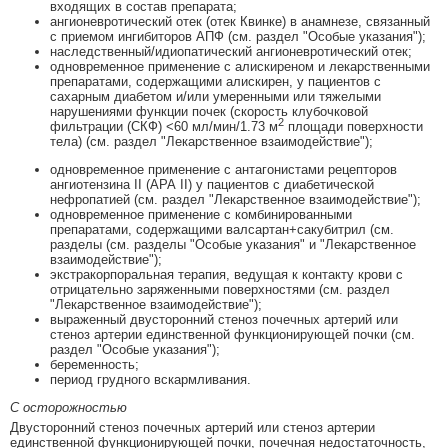
входящих в состав препарата;
ангионевротический отек (отек Квинке) в анамнезе, связанный
с приемом ингибиторов АПФ (см. раздел "Особые указания");
наследственный/идиопатический ангионевротический отек;
одновременное применение с алискиреном и лекарственными
препаратами, содержащими алискирен, у пациентов с
сахарным диабетом и/или умеренными или тяжелыми
нарушениями функции почек (скорость клубочковой
2
фильтрации (СКФ) <60 мл/мин/1.73 м
площади поверхности
тела) (см. раздел "Лекарственное взаимодействие");
одновременное применение с антагонистами рецепторов
ангиотензина II (АРА II) у пациентов с диабетической
нефропатией (см. раздел "Лекарственное взаимодействие");
одновременное применение с комбинированными
препаратами, содержащими валсартан+сакубитрил (см.
разделы (см. разделы "Особые указания" и "Лекарственное
взаимодействие");
экстракорпоральная терапия, ведущая к контакту крови с
отрицательно заряженными поверхностями (см. раздел
"Лекарственное взаимодействие");
выраженный двусторонний стеноз почечных артерий или
стеноз артерии единственной функционирующей почки (см.
раздел "Особые указания");
беременность;
период грудного вскармливания.
С осторожностью
Двусторонний стеноз почечных артерий или стеноз артерии
единственной функционирующей почки, почечная недостаточность,