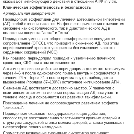
оказывают ингибирующего действия в отношении АПФ in vitro.
Клиническая эффективность и безопасность
Артериальная гипертензия
Периндоприл эффективен для лечения артериальной гипертензии
(АГ) любой степени тяжести. На фоне его применения отмечается
снижение как систолического, так и диастолического АД в
положении пациента "лежа" и "стоя".
Периндоприл уменьшает общее периферическое сосудистое
сопротивление (ОПСС), что приводит к снижению АД, при этом
периферический кровоток ускоряется без изменения частоты
сердечных сокращений (ЧСС).
Как правило, периндоприл приводит к увеличению почечного
кровотока, СКФ при этом не изменяется.
Антигипертензивное действие периндоприла достигает максимума
через 4–6 ч после однократного приема внутрь и сохраняется в
течение 24 ч. Через 24 ч после приема внутрь наблюдается
выраженное (порядка 87–100%) остаточное ингибирование АПФ.
Снижение АД достигается достаточно быстро. У пациентов с
позитивным ответом на лечение нормализация АД наступает в
течение месяца и сохраняется без развития тахифилаксии.
Прекращение лечения не сопровождается развитием эффекта
"рикошета".
Периндоприл оказывает сосудорасширяющее действие,
способствует восстановлению эластичности крупных артерий и
структуры сосудистой стенки мелких артерий, а также уменьшает
гипертрофию левого желудочка.
Совместное назначение тиазидных диуретиков усиливает