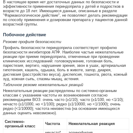
В настоящее время нет достаточных данных по безопасности и
эффективности применения периндоприла у детей и подростков в
возрасте до 18 лет. Имеющиеся данные, описанные в разделе
"Фармакологическое действие", не позволяют делать рекомендации
по способу применения и дозировкам препарата у пациентов данной
возрастной группы.
Побочное действие
Резюме профиля безопасности
Профиль безопасности периндоприла соответствует профилю
безопасности ингибиторов АПФ. Наиболее частые нежелательные
реакции при приеме периндоприла, отмеченные при проведении
клинических исследований: головокружение, головная боль,
парестезия, вертиго, нарушение зрения, звон в ушах, артериальная
гипотензия, кашель, одышка, боль в животе, запор, диарея,
дисгевзия (расстройство вкуса), диспепсия, тошнота, рвота, кожный
зуд, кожная сыпь, спазмы мышц, астения.
Табличное резюме нежелательных реакций
Нежелательные реакции распределены по системно-органным
классам с указанием частоты их возникновения согласно
рекомендациям ВОЗ: очень часто (≥1/10); часто (≥1/100, но <1/10);
нечасто (≥1/1000, но <1/100); редко (≥1/10000, но <1/1000); очень
редко (<1/10000); частота неизвестна (на основании имеющихся
данных оценить невозможно).
Системно-
Частота
Нежелательная реакция
органный класс
нечасто*
эозинофилия