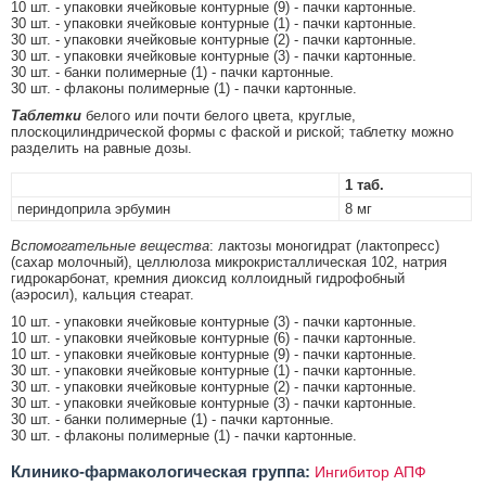
10 шт. - упаковки ячейковые контурные (9) - пачки картонные.
30 шт. - упаковки ячейковые контурные (1) - пачки картонные.
30 шт. - упаковки ячейковые контурные (2) - пачки картонные.
30 шт. - упаковки ячейковые контурные (3) - пачки картонные.
30 шт. - банки полимерные (1) - пачки картонные.
30 шт. - флаконы полимерные (1) - пачки картонные.
Таблетки
белого или почти белого цвета, круглые,
плоскоцилиндрической формы с фаской и риской; таблетку можно
разделить на равные дозы.
1 таб.
периндоприла эрбумин
8 мг
Вспомогательные вещества
: лактозы моногидрат (лактопресс)
(сахар молочный), целлюлоза микрокристаллическая 102, натрия
гидрокарбонат, кремния диоксид коллоидный гидрофобный
(аэросил), кальция стеарат.
10 шт. - упаковки ячейковые контурные (3) - пачки картонные.
10 шт. - упаковки ячейковые контурные (6) - пачки картонные.
10 шт. - упаковки ячейковые контурные (9) - пачки картонные.
30 шт. - упаковки ячейковые контурные (1) - пачки картонные.
30 шт. - упаковки ячейковые контурные (2) - пачки картонные.
30 шт. - упаковки ячейковые контурные (3) - пачки картонные.
30 шт. - банки полимерные (1) - пачки картонные.
30 шт. - флаконы полимерные (1) - пачки картонные.
Клинико-фармакологическая группа:
Ингибитор АПФ