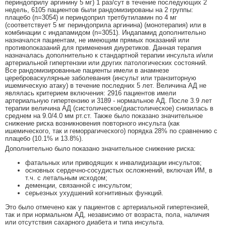
периндоприлу аргинину 5 мг) 1 раз/сут в течение последующих 2
недель, 6105 пациентов были рандомизированы на 2 группы:
плацебо (n=3054) и периндоприл третбутиламин по 4 мг
(соответствует 5 мг периндоприла аргинина) (монотерапия) или в
комбинации с индапамидом (n=3051). Индапамид дополнительно
назначался пациентам, не имеющим прямых показаний или
противопоказаний для применения диуретиков. Данная терапия
назначалась дополнительно к стандартной терапии инсульта и/или
артериальной гипертензии или других патологических состояний.
Все рандомизированные пациенты имели в анамнезе
цереброваскулярные заболевания (инсульт или транзиторную
ишемическую атаку) в течение последних 5 лет. Величина АД не
являлась критерием включения: 2916 пациентов имели
артериальную гипертензию и 3189 - нормальное АД. После 3.9 лет
терапии величина АД (систолическое/диастолическое) снизилась в
среднем на 9.0/4.0 мм рт.ст. Также было показано значительное
снижение риска возникновения повторного инсульта (как
ишемического, так и геморрагического) порядка 28% по сравнению с
плацебо (10.1% и 13.8%).
Дополнительно было показано значительное снижение риска:
фатальных или приводящих к инвалидизации инсультов;
основных сердечно-сосудистых осложнений, включая ИМ, в
т.ч. с летальным исходом;
деменции, связанной с инсультом;
серьезных ухудшений когнитивных функций.
Это было отмечено как у пациентов c артериальной гипертензией,
так и при нормальном АД, независимо от возраста, пола, наличия
или отсутствия сахарного диабета и типа инсульта.