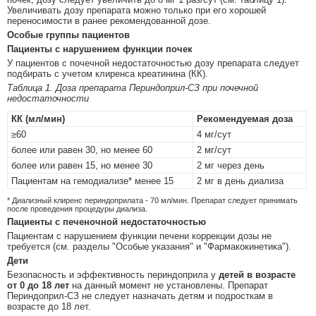
Увеличивать дозу препарата можно только при его хорошей
переносимости в ранее рекомендованной дозе.
Особые группы пациентов
Пациенты с нарушением функции почек
У пациентов с почечной недостаточностью дозу препарата следует
подбирать с учетом клиренса креатинина (КК).
Таблица 1. Доза препарата Периндоприл-СЗ при почечной
недостаточности
КК (мл/мин)
Рекомендуемая доза
≥60
4 мг/сут
более или равен 30, но менее 60
2 мг/сут
более или равен 15, но менее 30
2 мг через день
Пациентам на гемодиализе* менее 15
2 мг в день диализа
* Диализный клиренс периндоприлата - 70 мл/мин. Препарат следует принимать
после проведения процедуры диализа.
Пациенты с печеночной недостаточностью
Пациентам с нарушением функции печени коррекции дозы не
требуется (см. разделы "Особые указания" и "Фармакокинетика").
Дети
Безопасность и эффективность периндоприла у
детей в возрасте
от 0 до 18 лет
на данный момент не установлены. Препарат
Периндоприл-СЗ не следует назначать детям и подросткам в
возрасте до 18 лет.