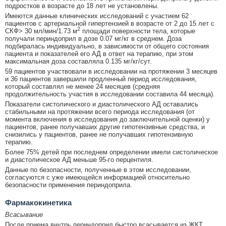
подростков в возрасте до 18 лет не установлены.
Имеются данные клинических исследований с участием 62
пациентов с артериальной гипертензией в возрасте от 2 до 15 лет с
2
СКФ> 30 мл/мин/1.73 м
площади поверхности тела, которые
получали периндоприл в дозе 0.07 мг/кг в среднем. Доза
подбиралась индивидуально, в зависимости от общего состояния
пациента и показателей его АД в ответ на терапию, при этом
максимальная доза составляла 0.135 мг/кг/сут.
59 пациентов участвовали в исследовании на протяжении 3 месяцев
и 36 пациентов завершили продленный период исследования,
который составлял не менее 24 месяцев (средняя
продолжительность участия в исследовании составила 44 месяца).
Показатели систолического и диастолического АД оставались
стабильными на протяжении всего периода исследования (от
момента включения в исследования до заключительной оценки) у
пациентов, ранее получавших другие гипотензивные средства, и
снизились у пациентов, ранее не получавших гипотензивную
терапию.
Более 75% детей при последнем определении имели систолическое
и диастолическое АД меньше 95-го перцентиля.
Данные по безопасности, полученные в этом исследовании,
согласуются с уже имеющейся информацией относительно
безопасности применения периндоприла.
Фармакокинетика
Всасывание
После приема внутрь периндоприл быстро всасывается из ЖКТ.