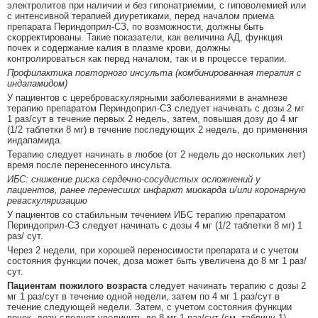
электролитов при наличии и без гипонатриемии, с гиповолемией или
с интенсивной терапией диуретиками, перед началом приема
препарата Периндоприл-СЗ, по возможности, должны быть
скорректированы. Такие показатели, как величина АД, функция
почек и содержание калия в плазме крови, должны
контролироваться как перед началом, так и в процессе терапии.
Профилактика повторного инсульта (комбинированная терапия с
индапамидом)
У пациентов с цереброваскулярными заболеваниями в анамнезе
терапию препаратом Периндоприл-СЗ следует начинать с дозы 2 мг
1 раз/сут в течение первых 2 недель, затем, повышая дозу до 4 мг
(1/2 таблетки 8 мг) в течение последующих 2 недель, до применения
индапамида.
Терапию следует начинать в любое (от 2 недель до нескольких лет)
время после перенесенного инсульта.
ИБС: снижение риска сердечно-сосудистых осложнений у
пациентов, ранее перенесших инфаркт миокарда и/или коронарную
реваскуляризацию
У пациентов со стабильным течением ИБС терапию препаратом
Периндоприл-СЗ следует начинать с дозы 4 мг (1/2 таблетки 8 мг) 1
раз/ сут.
Через 2 недели, при хорошей переносимости препарата и с учетом
состояния функции почек, доза может быть увеличена до 8 мг 1 раз/
сут.
Пациентам пожилого возраста
следует начинать терапию с дозы 2
мг 1 раз/сут в течение одной недели, затем по 4 мг 1 раз/сут в
течение следующей недели. Затем, с учетом состояния функции
почек, дозу следует увеличить до 8 мг 1 раз/сут (см. таблицу 1).