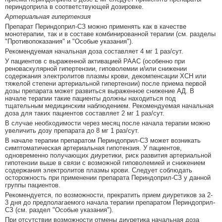
периндоприла в соответствующей дозировке.
Артериальная гипертензия
Препарат Периндоприл-СЗ можно применять как в качестве
монотерапии, так и в составе комбинированной терапии (см. разделы
"Противопоказания" и "Особые указания").
Рекомендуемая начальная доза составляет 4 мг 1 раз/сут.
У пациентов с выраженной активацией РААС (особенно при
реноваскулярной гипертензии, гиповолемии и/или снижении
содержания электролитов плазмы крови, декомпенсации ХСН или
тяжелой степени артериальной гипертензии) после приема первой
дозы препарата может развиться выраженное снижение АД. В
начале терапии такие пациенты должны находиться под
тщательным медицинским наблюдением. Рекомендуемая начальная
доза для таких пациентов составляет 2 мг 1 раз/сут.
В случае необходимости через месяц после начала терапии можно
увеличить дозу препарата до 8 мг 1 раз/сут.
В начале терапии препаратом Периндоприл-СЗ может возникать
симптоматическая артериальная гипотензия. У пациентов,
одновременно получающих диуретики, риск развития артериальной
гипотензии выше в связи с возможной гиповолемией и снижением
содержания электролитов плазмы крови. Следует соблюдать
осторожность при применении препарата Периндоприл-СЗ у данной
группы пациентов.
Рекомендуется, по возможности, прекратить прием диуретиков за 2-
3 дня до предполагаемого начала терапии препаратом Периндоприл-
СЗ (см. раздел "Особые указания").
При отсутствии возможности отмены диуретика начальная доза