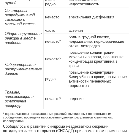
путей
редко
недостаточность
Со стороны
репродуктивной
нечасто
эректильная дисфункция
системы и
молочной железы
часто
астения
Общие нарушения и
боль в грудной клетке,
реакции в месте
нечасто*
недомогание, периферические
введения
отеки, лихорадка
повышение концентрации
мочевины в крови, повышение
нечасто*
концентрации креатинина в
Лабораторные и
крови
инструментальные
повышение концентрации
данные
билирубина в крови, повышение
редко
активности печеночных
ферментов
Травмы,
интоксикации и
нечасто*
падение
осложнения
процедур
* оценка частоты нежелательных реакций, выявленных по спонтанным
сообщениям, проведена на основании данных результатов клинических
исследований
Сообщалось о развитии синдрома неадекватной секреции
антидиуретического гормона (СНСАДГ) при совместном применении