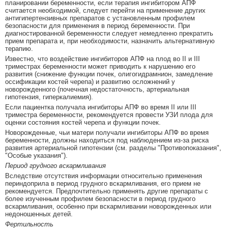
планировании беременности, если терапия ингибитором АПФ
считается необходимой, следует перейти на применение других
антигипертензивных препаратов с установленным профилем
безопасности для применения в период беременности. При
диагностированной беременности следует немедленно прекратить
прием препарата и, при необходимости, назначить альтернативную
терапию.
Известно, что воздействие ингибиторов АПФ на плод во II и III
триместрах беременности может приводить к нарушению его
развития (снижение функции почек, олигогидрамнион, замедление
оссификации костей черепа) и развитию осложнений у
новорожденного (почечная недостаточность, артериальная
гипотензия, гиперкалиемия).
Если пациентка получала ингибиторы АПФ во время II или III
триместра беременности, рекомендуется провести УЗИ плода для
оценки состояния костей черепа и функции почек.
Новорожденные, чьи матери получали ингибиторы АПФ во время
беременности, должны находиться под наблюдением из-за риска
развития артериальной гипотензии (см. разделы "Противопоказания",
"Особые указания").
Период грудного вскармливания
Вследствие отсутствия информации относительно применения
периндоприла в период грудного вскармливания, его прием не
рекомендуется. Предпочтительно применять другие препараты с
более изученным профилем безопасности в период грудного
вскармливания, особенно при вскармливании новорожденных или
недоношенных детей.
Фертильность