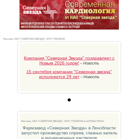
Реклама. НАО "СЕВЕРНАЯ ЗВЕЗДА", ИНН 772
0185196
Компания "Северная Звезда" поздравляет с
Новым 2026 годом!
–
Новость
15 сентября компании "Северная звезда"
исполняется 29 лет
–
Новость
Aoxm
Реклама. НАО "СЕВЕРНАЯ ЗВЕЗДА", ИНН 772
0185196 erid:2VSb5xYWhVs
рпус
Фармзавод «Северная Звезда» в Ленобласти
ерная
запустил производство спреев, глазных капель
и инъекционных растворов