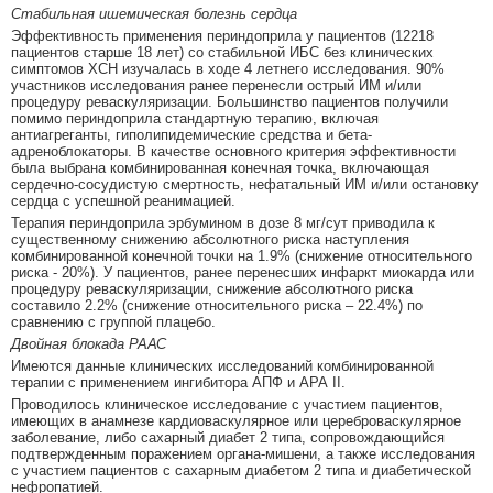
Стабильная ишемическая болезнь сердца
Эффективность применения периндоприла у пациентов (12218
пациентов старше 18 лет) со стабильной ИБС без клинических
симптомов ХСН изучалась в ходе 4 летнего исследования. 90%
участников исследования ранее перенесли острый ИМ и/или
процедуру реваскуляризации. Большинство пациентов получили
помимо периндоприла стандартную терапию, включая
антиагреганты, гиполипидемические средства и бета-
адреноблокаторы. В качестве основного критерия эффективности
была выбрана комбинированная конечная точка, включающая
сердечно-сосудистую смертность, нефатальный ИМ и/или остановку
сердца с успешной реанимацией.
Терапия периндоприла эрбумином в дозе 8 мг/сут приводила к
существенному снижению абсолютного риска наступления
комбинированной конечной точки на 1.9% (снижение относительного
риска - 20%). У пациентов, ранее перенесших инфаркт миокарда или
процедуру реваскуляризации, снижение абсолютного риска
составило 2.2% (снижение относительного риска – 22.4%) по
сравнению с группой плацебо.
Двойная блокада РААС
Имеются данные клинических исследований комбинированной
терапии с применением ингибитора АПФ и АРА II.
Проводилось клиническое исследование с участием пациентов,
имеющих в анамнезе кардиоваскулярное или цереброваскулярное
заболевание, либо сахарный диабет 2 типа, сопровождающийся
подтвержденным поражением органа-мишени, а также исследования
с участием пациентов с сахарным диабетом 2 типа и диабетической
нефропатией.