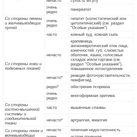
нечасто
сухость во рту
очень
панкреатит
редко
Со стороны печени
гепатит (холестатический или
очень
и желчевыводящих
цитолитический) (см. раздел
редко
путей
"Особые указания")
часто
кожный зуд, кожная сыпь
крапивница,
ангионевротический отек лица,
конечностей, губ, слизистых
нечасто
оболочек, языка, голосовых
складок и/или гортани (см.
Со стороны кожи и
раздел "Особые указания"),
подкожных тканей
повышенное потоотделение
реакция фоточувствительности,
нечасто*
пемфигоид
редко*
обострение псориаза
очень
многоформная эритема
редко
Со стороны
часто
мышечные спазмы
костно-мышечной
системы и
соединительной
нечасто*
артралгия, миалгия
ткани
нечасто
почечная недостаточность
Со стороны почек и
мочевыводящих
очень
острая почечная