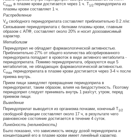
C
в плазме крови достигается через 1 ч. Т
периндоприла из
max
1/2
плазмы крови составляет 1 ч.
Распределение
V
свободного периндоприлата составляет приблизительно 0.2 л/кг.
d
Связывание периндоприлата с белками плазмы крови, главным
образом с АПФ, составляет около 20% и носит дозозависимый
характер.
Метаболизм
Периндоприл не обладает фармакологической активностью.
Приблизительно 27% от общего количества абсорбированного
периндоприла попадает в кровоток в виде активного метаболита -
периндоприлата. Помимо периндоприлата, образуются еще 5
метаболитов, не обладающих фармакологической активностью.
C
периндоприлата в плазме крови достигается через 3-4 ч после
max
приема внутрь.
Прием пищи замедляет превращение периндоприла в
периндоприлат, таким образом, влияя на биодоступность. Поэтому
периндоприл следует принимать внутрь 1 раз/сут, утром, перед
приемом пищи.
Выведение
Периндоприлат выводится из организма почками, конечный Т
1/2
свободной фракции составляет около 17 ч, в результате чего
равновесное состояние достигается в течение 4 суток.
Линейность (нелинейность)
Было показано, что зависимость между дозой периндоприла и
концентрацией его в плазме крови имеет линейный характер.