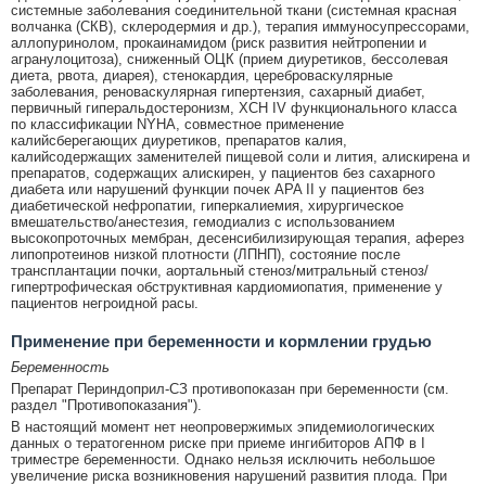
системные заболевания соединительной ткани (системная красная
волчанка (СКВ), склеродермия и др.), терапия иммуносупрессорами,
аллопуринолом, прокаинамидом (риск развития нейтропении и
агранулоцитоза), сниженный ОЦК (прием диуретиков, бессолевая
диета, рвота, диарея), стенокардия, цереброваскулярные
заболевания, реноваскулярная гипертензия, сахарный диабет,
первичный гиперальдостеронизм, ХСН IV функционального класса
по классификации NYHА, совместное применение
калийсберегающих диуретиков, препаратов калия,
калийсодержащих заменителей пищевой соли и лития, алискирена и
препаратов, содержащих алискирен, у пациентов без сахарного
диабета или нарушений функции почек APA II у пациентов без
диабетической нефропатии, гиперкалиемия, хирургическое
вмешательство/анестезия, гемодиализ с использованием
высокопроточных мембран, десенсибилизирующая терапия, аферез
липопротеинов низкой плотности (ЛПНП), состояние после
трансплантации почки, аортальный стеноз/митральный стеноз/
гипертрофическая обструктивная кардиомиопатия, применение у
пациентов негроидной расы.
Применение при беременности и кормлении грудью
Беременность
Препарат Периндоприл-СЗ противопоказан при беременности (см.
раздел "Противопоказания").
В настоящий момент нет неопровержимых эпидемиологических
данных о тератогенном риске при приеме ингибиторов АПФ в I
триместре беременности. Однако нельзя исключить небольшое
увеличение риска возникновения нарушений развития плода. При