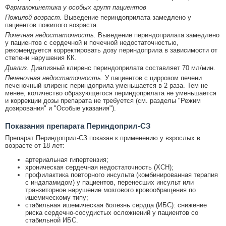
Фармакокинетика у особых групп пациентов
Пожилой возраст.
Выведение периндоприлата замедлено у
пациентов пожилого возраста.
Почечная недостаточность.
Выведение периндоприлата замедлено
у пациентов с сердечной и почечной недостаточностью,
рекомендуется корректировать дозу периндоприла в зависимости от
степени нарушения КК.
Диализ.
Диализный клиренс периндоприлата составляет 70 мл/мин.
Печеночная недостаточность.
У пациентов с циррозом печени
печеночный клиренс периндоприла уменьшается в 2 раза. Тем не
менее, количество образующегося периндоприлата не уменьшается
и коррекции дозы препарата не требуется (см. разделы "Режим
дозирования" и "Особые указания").
Показания препарата Периндоприл-СЗ
Препарат Периндоприл-СЗ показан к применению у взрослых в
возрасте от 18 лет:
артериальная гипертензия;
хроническая сердечная недостаточность (ХСН);
профилактика повторного инсульта (комбинированная терапия
с индапамидом) у пациентов, перенесших инсульт или
транзиторное нарушение мозгового кровообращения по
ишемическому типу;
стабильная ишемическая болезнь сердца (ИБС): снижение
риска сердечно-сосудистых осложнений у пациентов со
стабильной ИБС.