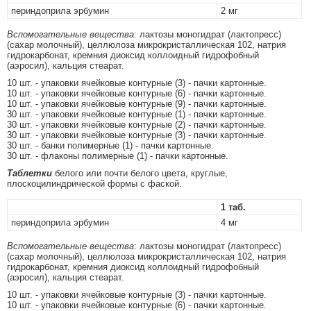
периндоприла эрбумин
2 мг
Вспомогательные вещества
: лактозы моногидрат (лактопресс)
(сахар молочный), целлюлоза микрокристаллическая 102, натрия
гидрокарбонат, кремния диоксид коллоидный гидрофобный
(аэросил), кальция стеарат.
10 шт. - упаковки ячейковые контурные (3) - пачки картонные.
10 шт. - упаковки ячейковые контурные (6) - пачки картонные.
10 шт. - упаковки ячейковые контурные (9) - пачки картонные.
30 шт. - упаковки ячейковые контурные (1) - пачки картонные.
30 шт. - упаковки ячейковые контурные (2) - пачки картонные.
30 шт. - упаковки ячейковые контурные (3) - пачки картонные.
30 шт. - банки полимерные (1) - пачки картонные.
30 шт. - флаконы полимерные (1) - пачки картонные.
Таблетки
белого или почти белого цвета, круглые,
плоскоцилиндрической формы с фаской.
1 таб.
периндоприла эрбумин
4 мг
Вспомогательные вещества
: лактозы моногидрат (лактопресс)
(сахар молочный), целлюлоза микрокристаллическая 102, натрия
гидрокарбонат, кремния диоксид коллоидный гидрофобный
(аэросил), кальция стеарат.
10 шт. - упаковки ячейковые контурные (3) - пачки картонные.
10 шт. - упаковки ячейковые контурные (6) - пачки картонные.