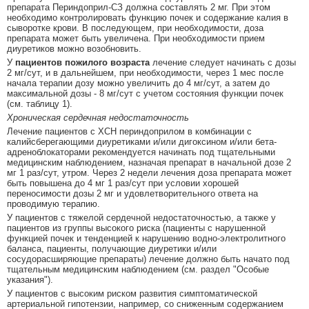
препарата Периндоприл-СЗ должна составлять 2 мг. При этом
необходимо контролировать функцию почек и содержание калия в
сыворотке крови. В последующем, при необходимости, доза
препарата может быть увеличена. При необходимости прием
диуретиков можно возобновить.
У
пациентов пожилого возраста
лечение следует начинать с дозы
2 мг/сут, и в дальнейшем, при необходимости, через 1 мес после
начала терапии дозу можно увеличить до 4 мг/сут, а затем до
максимальной дозы - 8 мг/сут с учетом состояния функции почек
(см. таблицу 1).
Хроническая сердечная недостаточность
Лечение пациентов с ХСН периндоприлом в комбинации с
калийсберегающими диуретиками и/или дигоксином и/или бета-
адреноблокаторами рекомендуется начинать под тщательными
медицинским наблюдением, назначая препарат в начальной дозе 2
мг 1 раз/сут, утром. Через 2 недели лечения доза препарата может
быть повышена до 4 мг 1 раз/сут при условии хорошей
переносимости дозы 2 мг и удовлетворительного ответа на
проводимую терапию.
У пациентов с тяжелой сердечной недостаточностью, а также у
пациентов из группы высокого риска (пациенты с нарушенной
функцией почек и тенденцией к нарушению водно-электролитного
баланса, пациенты, получающие диуретики и/или
сосудорасширяющие препараты) лечение должно быть начато под
тщательным медицинским наблюдением (см. раздел "Особые
указания").
У пациентов с высоким риском развития симптоматической
артериальной гипотензии, например, со сниженным содержанием