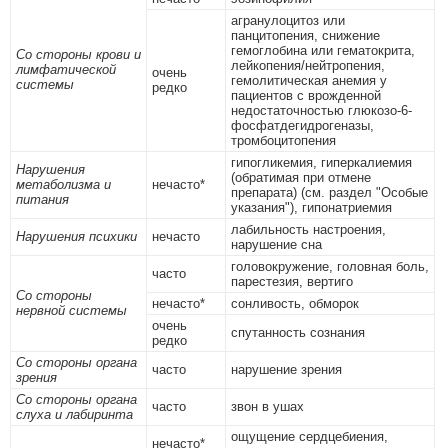
агранулоцитоз или
панцитопения, снижение
гемоглобина или гематокрита,
Со стороны крови и
лейкопения/нейтропения,
лимфатической
очень
гемолитическая анемия у
системы
редко
пациентов с врожденной
недостаточностью глюкозо-6-
фосфатдегидрогеназы,
тромбоцитопения
гипогликемия, гиперкалиемия
Нарушения
(обратимая при отмене
метаболизма и
нечасто*
препарата) (см. раздел "Особые
питания
указания"), гипонатриемия
лабильность настроения,
Нарушения психики
нечасто
нарушение сна
головокружение, головная боль,
часто
парестезия, вертиго
Со стороны
нечасто*
сонливость, обморок
нервной системы
очень
спутанность сознания
редко
Со стороны органа
часто
нарушение зрения
зрения
Со стороны органа
часто
звон в ушах
слуха и лабиринта
ощущение сердцебиения,
нечасто*