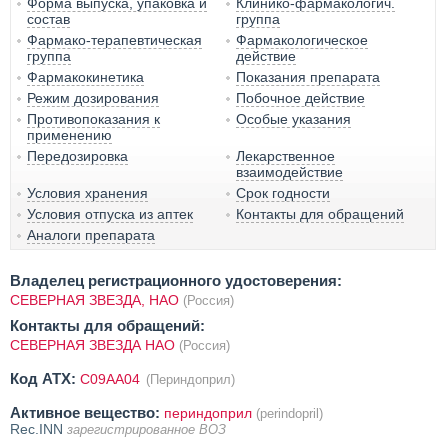
Форма выпуска, упаковка и
Клинико-фармакологич.
состав
группа
Фармако-терапевтическая
Фармакологическое
группа
действие
Фармакокинетика
Показания препарата
Режим дозирования
Побочное действие
Противопоказания к
Особые указания
применению
Передозировка
Лекарственное
взаимодействие
Условия хранения
Срок годности
Условия отпуска из аптек
Контакты для обращений
Аналоги препарата
Владелец регистрационного удостоверения:
СЕВЕРНАЯ ЗВЕЗДА, НАО
(Россия)
Контакты для обращений:
СЕВЕРНАЯ ЗВЕЗДА НАО
(Россия)
Код ATX:
C09AA04
(Периндоприл)
Активное вещество:
периндоприл
(perindopril)
Rec.INN
зарегистрированное ВОЗ