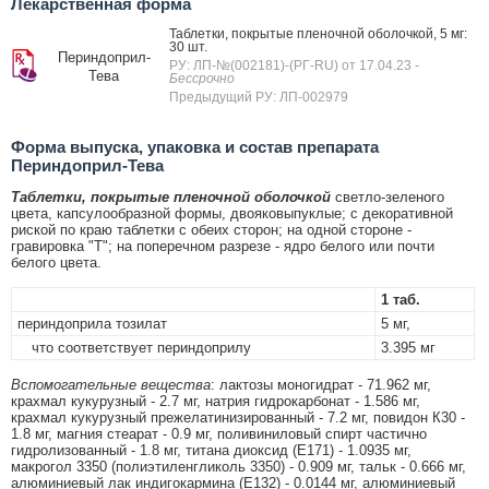
Лекарственная форма
Таблетки, покрытые пленочной оболочкой, 5 мг:
30 шт.
Периндоприл-
РУ: ЛП-№(002181)-(РГ-RU) от 17.04.23
-
Тева
Бессрочно
Предыдущий РУ: ЛП-002979
Форма выпуска, упаковка и состав препарата
Периндоприл-Тева
Таблетки, покрытые пленочной оболочкой
светло-зеленого
цвета, капсулообразной формы, двояковыпуклые; с декоративной
риской по краю таблетки с обеих сторон; на одной стороне -
гравировка "Т"; на поперечном разрезе - ядро белого или почти
белого цвета.
1 таб.
периндоприла тозилат
5 мг,
что соответствует периндоприлу
3.395 мг
Вспомогательные вещества
: лактозы моногидрат - 71.962 мг,
крахмал кукурузный - 2.7 мг, натрия гидрокарбонат - 1.586 мг,
крахмал кукурузный прежелатинизированный - 7.2 мг, повидон К30 -
1.8 мг, магния стеарат - 0.9 мг, поливиниловый спирт частично
гидролизованный - 1.8 мг, титана диоксид (Е171) - 1.0935 мг,
макрогол 3350 (полиэтиленгликоль 3350) - 0.909 мг, тальк - 0.666 мг,
алюминиевый лак индигокармина (Е132) - 0.0144 мг, алюминиевый