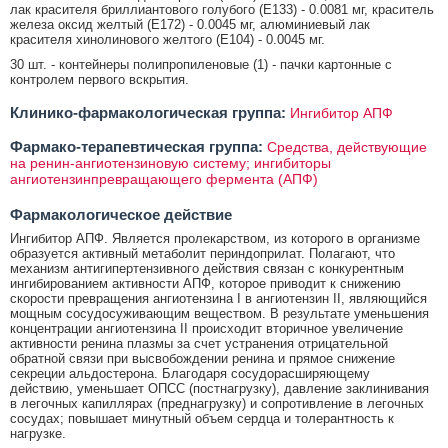
лак красителя бриллиантового голубого (Е133) - 0.0081 мг, краситель
железа оксид желтый (Е172) - 0.0045 мг, алюминиевый лак
красителя хинолинового желтого (Е104) - 0.0045 мг.
30 шт. - контейнеры полипропиленовые (1) - пачки картонные с
контролем первого вскрытия.
Клинико-фармакологическая группа:
Ингибитор АПФ
Фармако-терапевтическая группа:
Средства, действующие
на ренин-ангиотензиновую систему; ингибиторы
ангиотензинпревращающего фермента (АПФ)
Фармакологическое действие
Ингибитор АПФ. Является пролекарством, из которого в организме
образуется активный метаболит периндоприлат. Полагают, что
механизм антигипертензивного действия связан с конкурентным
ингибированием активности АПФ, которое приводит к снижению
скорости превращения ангиотензина I в ангиотензин II, являющийся
мощным сосудосуживающим веществом. В результате уменьшения
концентрации ангиотензина II происходит вторичное увеличение
активности ренина плазмы за счет устранения отрицательной
обратной связи при высвобождении ренина и прямое снижение
секреции альдостерона. Благодаря сосудорасширяющему
действию, уменьшает ОПСС (постнагрузку), давление заклинивания
в легочных капиллярах (преднагрузку) и сопротивление в легочных
сосудах; повышает минутный объем сердца и толерантность к
нагрузке.