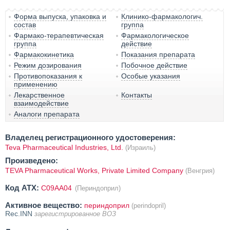
Форма выпуска, упаковка и
Клинико-фармакологич.
состав
группа
Фармако-терапевтическая
Фармакологическое
группа
действие
Фармакокинетика
Показания препарата
Режим дозирования
Побочное действие
Противопоказания к
Особые указания
применению
Лекарственное
Контакты
взаимодействие
Аналоги препарата
Владелец регистрационного удостоверения:
Teva Pharmaceutical Industries, Ltd.
(Израиль)
Произведено:
TEVA Pharmaceutical Works, Private Limited Company
(Венгрия)
Код ATX:
C09AA04
(Периндоприл)
Активное вещество:
периндоприл
(perindopril)
Rec.INN
зарегистрированное ВОЗ