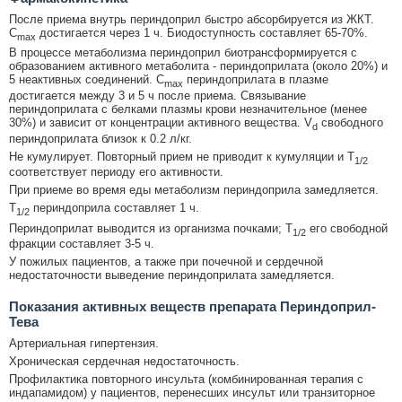
После приема внутрь периндоприл быстро абсорбируется из ЖКТ.
C
достигается через 1 ч. Биодоступность составляет 65-70%.
max
В процессе метаболизма периндоприл биотрансформируется с
образованием активного метаболита - периндоприлата (около 20%) и
5 неактивных соединений. C
периндоприлата в плазме
max
достигается между 3 и 5 ч после приема. Связывание
периндоприлата с белками плазмы крови незначительное (менее
30%) и зависит от концентрации активного вещества. V
свободного
d
периндоприлата близок к 0.2 л/кг.
Не кумулирует. Повторный прием не приводит к кумуляции и T
1/2
соответствует периоду его активности.
При приеме во время еды метаболизм периндоприла замедляется.
T
периндоприла составляет 1 ч.
1/2
Периндоприлат выводится из организма почками; T
его свободной
1/2
фракции составляет 3-5 ч.
У пожилых пациентов, а также при почечной и сердечной
недостаточности выведение периндоприлата замедляется.
Показания активных веществ препарата Периндоприл-
Тева
Артериальная гипертензия.
Хроническая сердечная недостаточность.
Профилактика повторного инсульта (комбинированная терапия с
индапамидом) у пациентов, перенесших инсульт или транзиторное