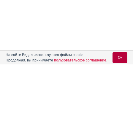
На сайте Видаль используются файлы cookie
Ok
Продолжая, вы принимаете
пользовательское соглашение
.
Содержание
Вход для специалистов
E-mail учетной записи Vidal:
Форма выпуска, упаковка и состав
Клинико-фармакологич. группа
Пароль:
Фармако-терапевтическая группа
Фармакологическое действие