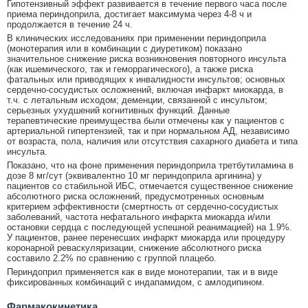
Гипотензивный эффект развивается в течение первого часа после
приема периндоприла, достигает максимума через 4-8 ч и
продолжается в течение 24 ч.
В клинических исследованиях при применении периндоприла
(монотерапия или в комбинации с диуретиком) показано
значительное снижение риска возникновения повторного инсульта
(как ишемического, так и геморрагического), а также риска
фатальных или приводящих к инвалидности инсультов; основных
сердечно-сосудистых осложнений, включая инфаркт миокарда, в
т.ч. с летальным исходом; деменции, связанной с инсультом;
серьезных ухудшений когнитивных функций. Данные
терапевтические преимущества были отмечены как у пациентов с
артериальной гипертензией, так и при нормальном АД, независимо
от возраста, пола, наличия или отсутствия сахарного диабета и типа
инсульта.
Показано, что на фоне применения периндоприла третбутиламина в
дозе 8 мг/сут (эквивалентно 10 мг периндоприла аргинина) у
пациентов со стабильной ИБС, отмечается существенное снижение
абсолютного риска осложнений, предусмотренных основным
критерием эффективности (смертность от сердечно-сосудистых
заболеваний, частота нефатального инфаркта миокарда и/или
остановки сердца с последующей успешной реанимацией) на 1.9%.
У пациентов, ранее перенесших инфаркт миокарда или процедуру
коронарной реваскуляризации, снижение абсолютного риска
составило 2.2% по сравнению с группой плацебо.
Периндоприл применяется как в виде монотерапии, так и в виде
фиксированных комбинаций с индапамидом, с амлодипином.
Фармакокинетика