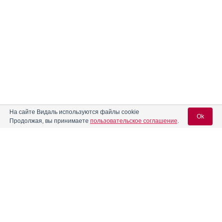
На сайте Видаль используются файлы cookie
Ok
Продолжая, вы принимаете
пользовательское соглашение
.
Содержание
Вход для специалистов
E-mail учетной записи Vidal:
Форма выпуска, упаковка и состав
Клинико-фармакологич. группа
Пароль:
Фармако-терапевтическая группа