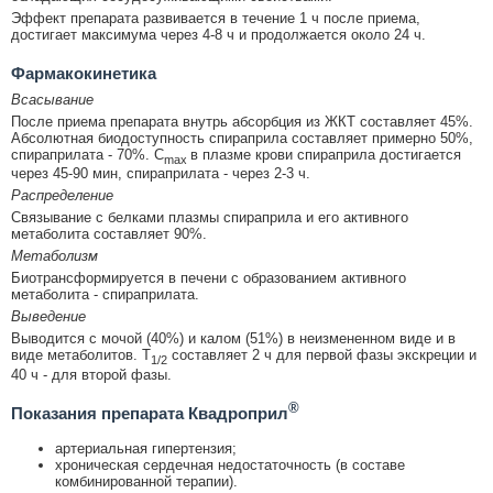
Эффект препарата развивается в течение 1 ч после приема,
достигает максимума через 4-8 ч и продолжается около 24 ч.
Фармакокинетика
Всасывание
После приема препарата внутрь абсорбция из ЖКТ составляет 45%.
Абсолютная биодоступность спираприла составляет примерно 50%,
спираприлата - 70%. C
в плазме крови спираприла достигается
max
через 45-90 мин, спираприлата - через 2-3 ч.
Распределение
Связывание с белками плазмы спираприла и его активного
метаболита составляет 90%.
Метаболизм
Биотрансформируется в печени с образованием активного
метаболита - спираприлата.
Выведение
Выводится с мочой (40%) и калом (51%) в неизмененном виде и в
виде метаболитов. T
составляет 2 ч для первой фазы экскреции и
1/2
40 ч - для второй фазы.
®
Показания препарата Квадроприл
артериальная гипертензия;
хроническая сердечная недостаточность (в составе
комбинированной терапии).