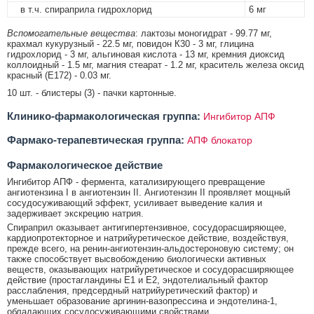
в т.ч. спираприла гидрохлорид
6 мг
Вспомогательные вещества
: лактозы моногидрат - 99.77 мг,
крахмал кукурузный - 22.5 мг, повидон К30 - 3 мг, глицина
гидрохлорид - 3 мг, альгиновая кислота - 13 мг, кремния диоксид
коллоидный - 1.5 мг, магния стеарат - 1.2 мг, краситель железа оксид
красный (Е172) - 0.03 мг.
10 шт. - блистеры (3) - пачки картонные.
Клинико-фармакологическая группа:
Ингибитор АПФ
Фармако-терапевтическая группа:
АПФ блокатор
Фармакологическое действие
Ингибитор АПФ - фермента, катализирующего превращение
ангиотензина I в ангиотензин II. Ангиотензин II проявляет мощный
сосудосуживающий эффект, усиливает выведение калия и
задерживает экскрецию натрия.
Спираприл оказывает антигипертензивное, сосудорасширяющее,
кардиопротекторное и натрийуретическое действие, воздействуя,
прежде всего, на ренин-ангиотензин-альдостероновую систему; он
также способствует высвобождению биологически активных
веществ, оказывающих натрийуретическое и сосудорасширяющее
действие (простагландины Е1 и Е2, эндотелиальный фактор
расслабления, предсердный натрийуретический фактор) и
уменьшает образование аргинин-вазопрессина и эндотелина-1,
обладающих сосудосуживающими свойствами.