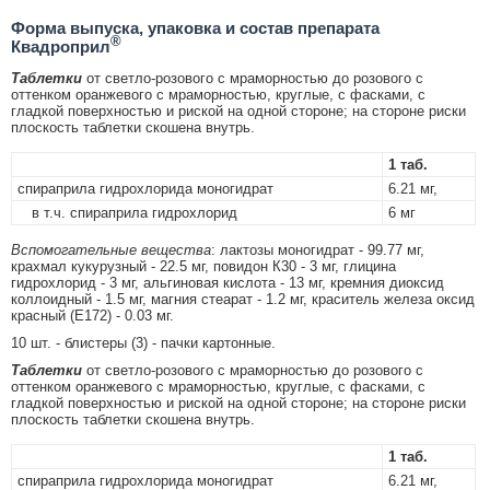
Форма выпуска, упаковка и состав препарата
®
Квадроприл
Таблетки
от светло-розового с мраморностью до розового с
оттенком оранжевого с мраморностью, круглые, с фасками, с
гладкой поверхностью и риской на одной стороне; на стороне риски
плоскость таблетки скошена внутрь.
1 таб.
спираприла гидрохлорида моногидрат
6.21 мг,
в т.ч. спираприла гидрохлорид
6 мг
Вспомогательные вещества
: лактозы моногидрат - 99.77 мг,
крахмал кукурузный - 22.5 мг, повидон К30 - 3 мг, глицина
гидрохлорид - 3 мг, альгиновая кислота - 13 мг, кремния диоксид
коллоидный - 1.5 мг, магния стеарат - 1.2 мг, краситель железа оксид
красный (Е172) - 0.03 мг.
10 шт. - блистеры (3) - пачки картонные.
Таблетки
от светло-розового с мраморностью до розового с
оттенком оранжевого с мраморностью, круглые, с фасками, с
гладкой поверхностью и риской на одной стороне; на стороне риски
плоскость таблетки скошена внутрь.
1 таб.
спираприла гидрохлорида моногидрат
6.21 мг,