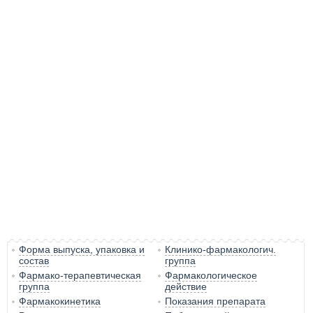
Форма выпуска, упаковка и
Клинико-фармакологич.
состав
группа
Фармако-терапевтическая
Фармакологическое
группа
действие
Фармакокинетика
Показания препарата