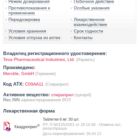
Режим дозирования
Побочное действие
Противопоказания к
Особые указания
применению
Передозировка
Лекарственное
взаимодействие
Условия хранения
Срок годности
Условия отпуска из аптек
Контакты
Владелец регистрационного удостоверения:
Teva Pharmaceutical Industries, Ltd.
(Израиль)
Произведено:
Merckle, GmbH
(Германия)
Код ATX:
C09AA11
(Спираприл)
Активное вещество:
спираприл
(spirapril)
Rec.INN
зарегистрированное ВОЗ
Лекарственная форма
Таблетки 6 мг: 30 шт.
РУ: П N015520/01 от 29.10.08
- Отмена гос.
®
Квадроприл
регистрации
Дата переоформления: 26.04.13