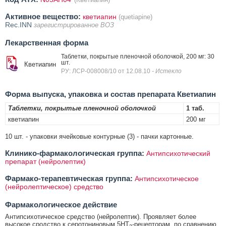
Активное вещество:
кветиапин
(quetiapine)
Rec.INN
зарегистрированное ВОЗ
Лекарственная форма
Таблетки, покрытые пленочной оболочкой, 200 мг: 30
шт.
Кветиапин
РУ: ЛСР-008008/10 от 12.08.10
- Истекло
Форма выпуска, упаковка и состав препарата Кветиапин
Таблетки, покрытые пленочной оболочкой
1 таб.
кветиапин
200 мг
10 шт. - упаковки ячейковые контурные (3) - пачки картонные.
Клинико-фармакологическая группа:
Антипсихотический
препарат (нейролептик)
Фармако-терапевтическая группа:
Антипсихотическое
(нейролептическое) средство
Фармакологическое действие
Антипсихотическое средство (нейролептик). Проявляет более
высокое сродство к серотониновым 5HT
-рецепторам, по сравнению