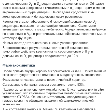
2
с допаминовыми D
- и D
-рецепторами в головном мозге. Обладает
1
2
также высоким сродством к гистаминовым и α
-рецепторам и менее
1
выраженным – к α
-рецепторам. Не обладает сродством к м-
2
холинорецепторам и бензодиазепиновым рецепторам.
Кветиапин в дозе, эффективно блокирующей допаминовые D
-
2
рецепторы, вызывает только слабую каталепсию. Селективно
уменьшает активность мезолимбических A
-допаминовых нейронов
10
по сравнению с A
-нигростриатальными нейронами, вовлеченными в
9
моторную функцию.
Не вызывает длительного повышения уровня пролактина.
В соответствии с результатами позитронной эмиссионной
томографии действие кветиапина на серотониновые 5HT
- и
2
допаминовые D
-рецепторы продолжается до 12 ч.
2
Фармакокинетика
После приема внутрь хорошо абсорбируется из ЖКТ. Прием пищи не
оказывает существенного влияния на биодоступность кветиапина.
Фармакокинетика кветиапина носит линейный характер.
Связывание с белками плазмы составляет около 83%.
Подвергается интенсивному метаболизму. В исследованиях in vitro
установлено, что ключевым ферментом метаболизма кветиапина
является CYP3A4. Основные метаболиты, определяющиеся в
плазме крови, не обладают выраженной фармакологической
активностью.
T
составляет около 7 ч. Менее 5% кветиапина выводится в