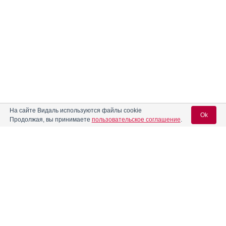
На сайте Видаль используются файлы cookie
Ok
Продолжая, вы принимаете
пользовательское соглашение
.
Содержание
Вход для специалистов
E-mail учетной записи Vidal:
Форма выпуска, упаковка и состав
Клинико-фармакологич. группа
Пароль:
Фармако-терапевтическая группа