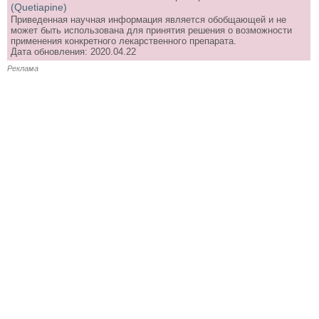
(Quetiapine)
Приведенная научная информация является обобщающей и не
может быть использована для принятия решения о возможности
применения конкретного лекарственного препарата.
Дата обновления: 2020.04.22
Реклама