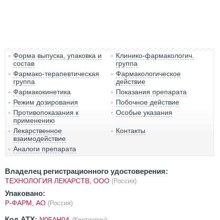
Форма выпуска, упаковка и
Клинико-фармакологич.
состав
группа
Фармако-терапевтическая
Фармакологическое
группа
действие
Фармакокинетика
Показания препарата
Режим дозирования
Побочное действие
Противопоказания к
Особые указания
применению
Лекарственное
Контакты
взаимодействие
Аналоги препарата
Владелец регистрационного удостоверения:
ТЕХНОЛОГИЯ ЛЕКАРСТВ, ООО
(Россия)
Упаковано:
Р-ФАРМ, АО
(Россия)
Код ATX:
N05AH04
(Кветиапин)