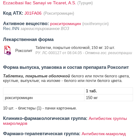
Eczacibasi Ilac Sanayi ve Ticaret, A.S.
(Турция)
Код ATX:
J01FA06
(Рокситромицин)
Активное вещество:
рокситромицин
(roxithromycin)
Rec.INN
зарегистрированное ВОЗ
Лекарственная форма
Таблетки, покрытые оболочкой, 150 мг: 10 шт.
Роксолит
РУ: ЛС-000127 от 08.04.05
- Отмена гос. регистрации
Форма выпуска, упаковка и состав препарата Роксолит
Таблетки, покрытые оболочкой
белого или почти белого цвета,
круглые, выпуклые; на изломе - белого или почти белого цвета.
1 таб.
рокситромицин
150 мг
10 шт. - блистеры (1) - пачки картонные.
Клинико-фармакологическая группа:
Антибиотик группы
макролидов
Фармако-терапевтическая группа:
Антибиотик-макролид