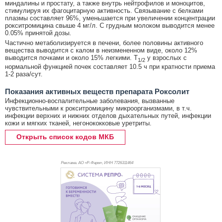
миндалины и простату, а также внутрь нейтрофилов и моноцитов,
стимулируя их фагоцитарную активность. Связывание с белками
плазмы составляет 96%, уменьшается при увеличении концентрации
рокситромицина свыше 4 мг/л. С грудным молоком выводится менее
0.05% принятой дозы.
Частично метаболизируется в печени, более половины активного
вещества выводится с калом в неизмененном виде, около 12%
выводится почками и около 15% легкими. T
у взрослых с
1/2
нормальной функцией почек составляет 10.5 ч при кратности приема
1-2 раза/сут.
Показания активных веществ препарата Роксолит
Инфекционно-воспалительные заболевания, вызванные
чувствительными к рокситромицину микроорганизмами, в т.ч.
инфекции верхних и нижних отделов дыхательных путей, инфекции
кожи и мягких тканей, негонококковые уретриты.
Открыть список кодов МКБ
Реклама. АО «Р-Фарм», ИНН 772
6311464