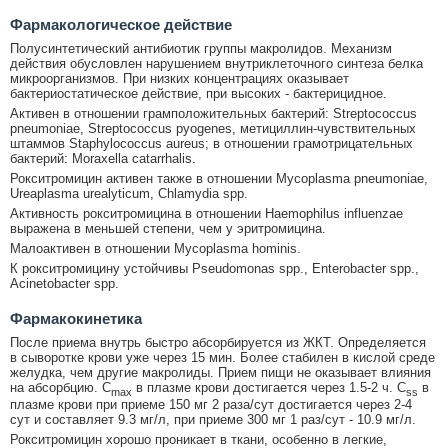
Фармакологическое действие
Полусинтетический антибиотик группы макролидов. Механизм
действия обусловлен нарушением внутриклеточного синтеза белка
микроорганизмов. При низких концентрациях оказывает
бактериостатическое действие, при высоких - бактерицидное.
Активен в отношении грамположительных бактерий: Streptococcus
pneumoniae, Streptococcus pyogenes, метициллин-чувствительных
штаммов Staphylococcus aureus; в отношении грамотрицательных
бактерий: Moraxella catarrhalis.
Рокситромицин активен также в отношении Mycoplasma pneumoniae,
Ureaplasma urealyticum, Chlamydia spp.
Активность рокситромицина в отношении Haemophilus influenzae
выражена в меньшей степени, чем у эритромицина.
Малоактивен в отношении Mycoplasma hominis.
К рокситромицину устойчивы Pseudomonas spp., Enterobacter spp.,
Acinetobacter spp.
Фармакокинетика
После приема внутрь быстро абсорбируется из ЖКТ. Определяется
в сыворотке крови уже через 15 мин. Более стабилен в кислой среде
желудка, чем другие макролиды. Прием пищи не оказывает влияния
на абсорбцию. C
в плазме крови достигается через 1.5-2 ч. C
в
max
ss
плазме крови при приеме 150 мг 2 раза/сут достигается через 2-4
сут и составляет 9.3 мг/л, при приеме 300 мг 1 раз/сут - 10.9 мг/л.
Рокситромицин хорошо проникает в ткани, особенно в легкие,