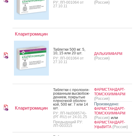
(Россия)
РУ: ЛП-001064 от
27.10.11
Кларитромицин
Таб­летки 500 мг: 5,
10, 15 или 20 шт.
ДАЛЬХИМФАРМ
(Россия)
РУ: ЛП-001064 от
27.10.11
ФАРМСТАНДАРТ-
Таб­летки с про­лон­ги­
рован­ным выс­во­бож­
ТОМСКХИМФАРМ
де­ни­ем, пок­ры­тые
(Россия)
пле­ноч­ной обо­лоч­
Произведено:
кой, 500 мг: 7 или 14
Кларитромицин
шт.
ФАРМСТАНДАРТ-
РУ: ЛП-№(008574)-
ТОМСКХИМФАРМ
(РГ-RU) от 24.01.25
или
(Россия)
Предыдущий РУ:
ФАРМСТАНДАРТ-
ЛП-003315
(Россия)
УфаВИТА