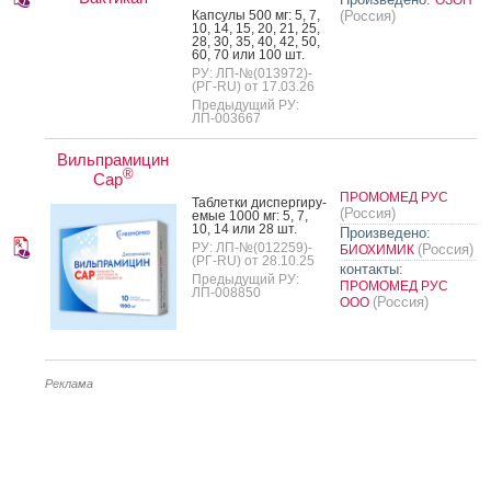
Кап­су­лы 500 мг: 5, 7,
(Россия)
10, 14, 15, 20, 21, 25,
28, 30, 35, 40, 42, 50,
60, 70 или 100 шт.
РУ: ЛП-№(013972)-
(РГ-RU) от 17.03.26
Предыдущий РУ:
ЛП-003667
Вильпрамицин
®
Cap
ПРОМОМЕД РУС
Таб­летки дис­перги­ру­
(Россия)
емые 1000 мг: 5, 7,
10, 14 или 28 шт.
Произведено:
РУ: ЛП-№(012259)-
(Россия)
БИОХИМИК
(РГ-RU) от 28.10.25
контакты:
Предыдущий РУ:
ПРОМОМЕД РУС
ЛП-008850
(Россия)
ООО
Реклама