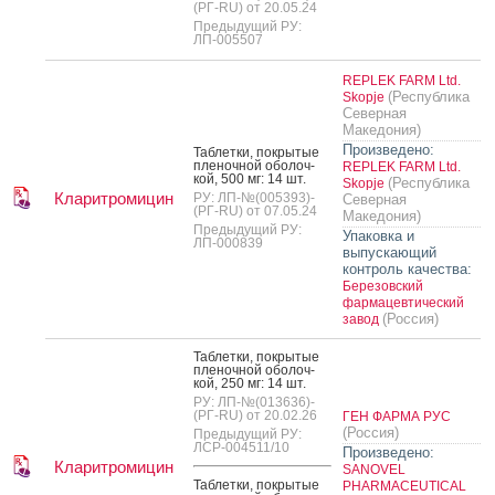
(РГ-RU) от 20.05.24
Предыдущий РУ:
ЛП-005507
REPLEK FARM Ltd.
(Республика
Skopje
Северная
Македония)
Произведено:
Таб­летки, пок­ры­тые
пле­ноч­ной обо­лоч­
REPLEK FARM Ltd.
кой, 500 мг: 14 шт.
(Республика
Skopje
Кларитромицин
РУ: ЛП-№(005393)-
Северная
(РГ-RU) от 07.05.24
Македония)
Предыдущий РУ:
Упаковка и
ЛП-000839
выпускающий
контроль качества:
Березовский
фармацевтический
(Россия)
завод
Таб­летки, пок­ры­тые
пле­ноч­ной обо­лоч­
кой, 250 мг: 14 шт.
РУ: ЛП-№(013636)-
(РГ-RU) от 20.02.26
ГЕН ФАРМА РУС
(Россия)
Предыдущий РУ:
ЛСР-004511/10
Произведено:
Кларитромицин
SANOVEL
Таб­летки, пок­ры­тые
PHARMACEUTICAL