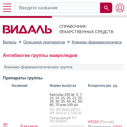
СПРАВОЧНИК
ЛЕКАРСТВЕННЫХ СРЕДСТВ
Видаль
Описания препаратов
Клинико-фармакологические
Антибиотик группы макролидов
Клинико-фармакологическая группа
Препараты группы
Название
Форма выпуска
Владелец рег. уд.
Кап­су­лы 250 мг: 5, 7,
10, 14, 15, 20, 21, 25,
28, 30, 35, 40, 42, 50,
60, 70 или 100 шт.
РУ: ЛП-№(013972)-
(РГ-RU) от 17.03.26
Предыдущий РУ:
ЛП-003667
(Россия)
АТОЛЛ
Бактикап
Произведено:
ОЗОН