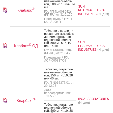
пле­ноч­ной обо­лоч­
кой, 500 мг: 10 или 14
SUN
шт.
®
Клабакс
PHARMACEUTICAL
РУ: ЛП-№(008642)-
(Индия)
INDUSTRIES
(РГ-RU) от 31.01.25
Предыдущий РУ: П
N012083/01
Таб­летки с про­лон­ги­
рован­ным выс­во­бож­
де­ни­ем, пок­ры­тые
пле­ноч­ной обо­лоч­
SUN
кой, 500 мг: 5, 7, 10
®
Клабакс
ОД
или 14 шт.
PHARMACEUTICAL
(Индия)
INDUSTRIES
РУ: ЛП-№(009838)-
(РГ-RU) от 21.04.25
Предыдущий РУ:
ЛСР-000837/08
Таб­летки, пок­ры­тые
пле­ноч­ной обо­лоч­
кой, 250 мг: 4, 10, 28
или 40 шт.
РУ: П N015373/01 от
29.12.08
Дата
переоформления:
19.05.22
IPCA LABORATORIES
®
Кларбакт
(Индия)
Таб­летки, пок­ры­тые
пле­ноч­ной обо­лоч­
кой, 500 мг: 4, 10, 28