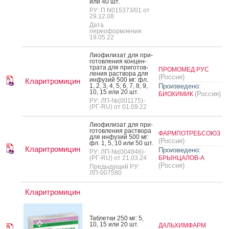
или 40 шт.
РУ: П N015373/01 от
29.12.08
Дата
переоформления:
19.05.22
Ли­офи­лизат для при­
готов­ле­ния кон­цен­
тра­та для при­готов­
ПРОМОМЕД РУС
ле­ния рас­тво­ра для
(Россия)
ин­фу­зий 500 мг: фл.
Кларитромицин
1, 2, 3, 4, 5, 6, 7, 8, 9,
Произведено:
10, 15 или 20 шт.
(Россия)
БИОХИМИК
РУ: ЛП-№(001175)-
(РГ-RU) от 01.09.22
Ли­офи­лизат для при­
готов­ле­ния рас­тво­ра
ФАРМПОТРЕБСОЮЗ
для ин­фу­зий 500 мг:
(Россия)
фл. 1, 5, 10 или 50 шт.
Кларитромицин
Произведено:
РУ: ЛП-№(004946)-
(РГ-RU) от 21.03.24
БРЫНЦАЛОВ-А
(Россия)
Предыдущий РУ:
ЛП-007580
Кларитромицин
Таб­летки 250 мг: 5,
10, 15 или 20 шт.
ДАЛЬХИМФАРМ