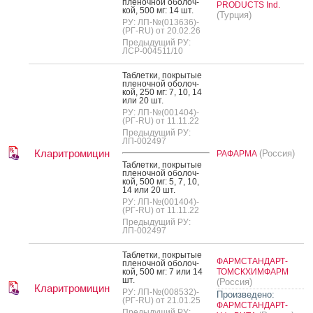
пле­ноч­ной обо­лоч­
PRODUCTS Ind.
кой, 500 мг: 14 шт.
(Турция)
РУ: ЛП-№(013636)-
(РГ-RU) от 20.02.26
Предыдущий РУ:
ЛСР-004511/10
Таб­летки, пок­ры­тые
пле­ноч­ной обо­лоч­
кой, 250 мг: 7, 10, 14
или 20 шт.
РУ: ЛП-№(001404)-
(РГ-RU) от 11.11.22
Предыдущий РУ:
ЛП-002497
Кларитромицин
(Россия)
РАФАРМА
Таб­летки, пок­ры­тые
пле­ноч­ной обо­лоч­
кой, 500 мг: 5, 7, 10,
14 или 20 шт.
РУ: ЛП-№(001404)-
(РГ-RU) от 11.11.22
Предыдущий РУ:
ЛП-002497
Таб­летки, пок­ры­тые
ФАРМСТАНДАРТ-
пле­ноч­ной обо­лоч­
кой, 500 мг: 7 или 14
ТОМСКХИМФАРМ
шт.
(Россия)
Кларитромицин
РУ: ЛП-№(008532)-
Произведено:
(РГ-RU) от 21.01.25
ФАРМСТАНДАРТ-
Предыдущий РУ: