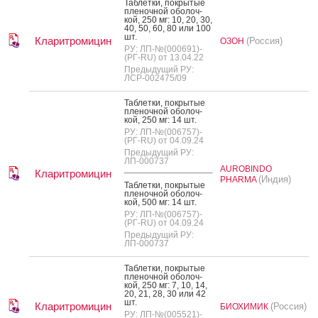
Таб­летки, пок­ры­тые
пле­ноч­ной обо­лоч­
кой, 250 мг: 10, 20, 30,
40, 50, 60, 80 или 100
шт.
Кларитромицин
(Россия)
ОЗОН
РУ: ЛП-№(000691)-
(РГ-RU) от 13.04.22
Предыдущий РУ:
ЛСР-002475/09
Таб­летки, пок­ры­тые
пле­ноч­ной обо­лоч­
кой, 250 мг: 14 шт.
РУ: ЛП-№(006757)-
(РГ-RU) от 04.09.24
Предыдущий РУ:
ЛП-000737
AUROBINDO
Кларитромицин
(Индия)
PHARMA
Таб­летки, пок­ры­тые
пле­ноч­ной обо­лоч­
кой, 500 мг: 14 шт.
РУ: ЛП-№(006757)-
(РГ-RU) от 04.09.24
Предыдущий РУ:
ЛП-000737
Таб­летки, пок­ры­тые
пле­ноч­ной обо­лоч­
кой, 250 мг: 7, 10, 14,
20, 21, 28, 30 или 42
шт.
Кларитромицин
(Россия)
БИОХИМИК
РУ: ЛП-№(005521)-