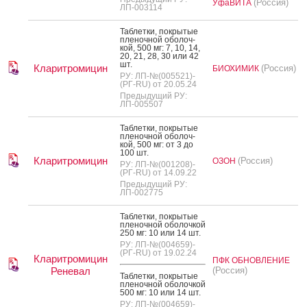
(Россия)
УфаВИТА
ЛП-003114
Таб­летки, пок­ры­тые
пле­ноч­ной обо­лоч­
кой, 500 мг: 7, 10, 14,
20, 21, 28, 30 или 42
шт.
Кларитромицин
(Россия)
БИОХИМИК
РУ: ЛП-№(005521)-
(РГ-RU) от 20.05.24
Предыдущий РУ:
ЛП-005507
Таб­летки, пок­ры­тые
пле­ноч­ной обо­лоч­
кой, 500 мг: от 3 до
100 шт.
Кларитромицин
(Россия)
ОЗОН
РУ: ЛП-№(001208)-
(РГ-RU) от 14.09.22
Предыдущий РУ:
ЛП-002775
Таб­летки, пок­ры­тые
пле­ноч­ной обо­лоч­кой
250 мг: 10 или 14 шт.
РУ: ЛП-№(004659)-
(РГ-RU) от 19.02.24
Кларитромицин
ПФК ОБНОВЛЕНИЕ
Реневал
(Россия)
Таб­летки, пок­ры­тые
пле­ноч­ной обо­лоч­кой
500 мг: 10 или 14 шт.
РУ: ЛП-№(004659)-