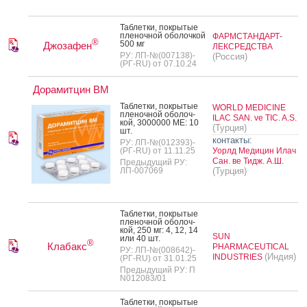
Таб­летки, пок­ры­тые
пле­ноч­ной обо­лоч­кой
ФАРМСТАНДАРТ-
®
500 мг
Джозафен
ЛЕКСРЕДСТВА
РУ: ЛП-№(007138)-
(Россия)
(РГ-RU) от 07.10.24
Дорамитцин ВМ
Таб­летки, пок­ры­тые
WORLD MEDICINE
пле­ноч­ной обо­лоч­
ILAC SAN. ve TIC. A.S.
кой, 3000000 МЕ: 10
(Турция)
шт.
контакты:
РУ: ЛП-№(012393)-
(РГ-RU) от 11.11.25
Уорлд Медицин Илач
Сан. ве Тидж. А.Ш.
Предыдущий РУ:
ЛП-007069
(Турция)
Таб­летки, пок­ры­тые
пле­ноч­ной обо­лоч­
кой, 250 мг: 4, 12, 14
SUN
или 40 шт.
®
Клабакс
PHARMACEUTICAL
РУ: ЛП-№(008642)-
(Индия)
INDUSTRIES
(РГ-RU) от 31.01.25
Предыдущий РУ: П
N012083/01
Таб­летки, пок­ры­тые