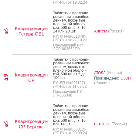
(РГ-RU) от 19.02.24
Таб­летки с про­лон­ги­
рован­ным выс­во­бож­
де­ни­ем, пок­ры­тые
пле­ноч­ной обо­лоч­
кой, 500 мг: 5, 7, 10,
Кларитромицин
(Россия)
14 или 20 шт.
АЛИУМ
Ретард-OBL
РУ: ЛП-№(001348)-
(РГ-RU) от 27.10.22
Предыдущий РУ:
ЛСР-003652/09
Таб­летки с про­лон­ги­
рован­ным выс­во­бож­
де­ни­ем, пок­ры­тые
пле­ноч­ной обо­лоч­
(Россия)
АТОЛЛ
кой, 500 мг: от 5 до
Кларитромицин
100 шт.
Произведено:
ОЗОН
СР
(Россия)
РУ: ЛП-№(001127)-
(РГ-RU) от 11.08.22
Предыдущий РУ:
ЛП-006348
Таб­летки с про­лон­ги­
рован­ным выс­во­бож­
де­ни­ем, пок­ры­тые
пле­ноч­ной обо­лоч­
кой, 500 мг: 5, 7, 10
Кларитромицин
(Россия)
или 14 шт.
ВЕРТЕКС
СР-Вертекс
РУ: ЛП-№(006812)-
(РГ-RU) от 09.09.24