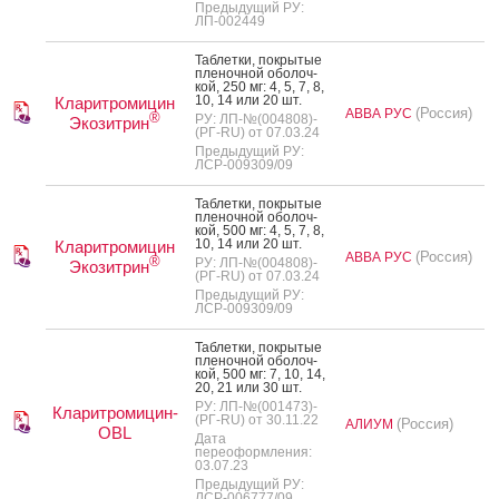
Предыдущий РУ:
ЛП-002449
Таб­летки, пок­ры­тые
пле­ноч­ной обо­лоч­
кой, 250 мг: 4, 5, 7, 8,
10, 14 или 20 шт.
Кларитромицин
(Россия)
АВВА РУС
®
РУ: ЛП-№(004808)-
Экозитрин
(РГ-RU) от 07.03.24
Предыдущий РУ:
ЛСР-009309/09
Таб­летки, пок­ры­тые
пле­ноч­ной обо­лоч­
кой, 500 мг: 4, 5, 7, 8,
10, 14 или 20 шт.
Кларитромицин
(Россия)
АВВА РУС
®
РУ: ЛП-№(004808)-
Экозитрин
(РГ-RU) от 07.03.24
Предыдущий РУ:
ЛСР-009309/09
Таб­летки, пок­ры­тые
пле­ноч­ной обо­лоч­
кой, 500 мг: 7, 10, 14,
20, 21 или 30 шт.
РУ: ЛП-№(001473)-
Кларитромицин-
(РГ-RU) от 30.11.22
(Россия)
АЛИУМ
OBL
Дата
переоформления:
03.07.23
Предыдущий РУ:
ЛСР-006777/09