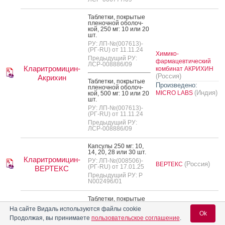
Таб­летки, пок­ры­тые
пле­ноч­ной обо­лоч­
кой, 250 мг: 10 или 20
шт.
РУ: ЛП-№(007613)-
(РГ-RU) от 11.11.24
Химико-
Предыдущий РУ:
фармацевтический
ЛСР-008886/09
Кларитромицин-
комбинат АКРИХИН
(Россия)
Акрихин
Таб­летки, пок­ры­тые
Произведено:
пле­ноч­ной обо­лоч­
(Индия)
MICRO LABS
кой, 500 мг: 10 или 20
шт.
РУ: ЛП-№(007613)-
(РГ-RU) от 11.11.24
Предыдущий РУ:
ЛСР-008886/09
Кап­су­лы 250 мг: 10,
14, 20, 28 или 30 шт.
Кларитромицин-
РУ: ЛП-№(008506)-
(Россия)
ВЕРТЕКС
(РГ-RU) от 17.01.25
ВЕРТЕКС
Предыдущий РУ: Р
N002496/01
Таб­летки, пок­ры­тые
пле­ноч­ной обо­лоч­
На сайте Видаль используются файлы cookie
кой, 500 мг: 5, 7, 10
Ok
или 14 шт.
Кларитромицин-
Продолжая, вы принимаете
пользовательское соглашение
.
(Россия)
ВЕРТЕКС