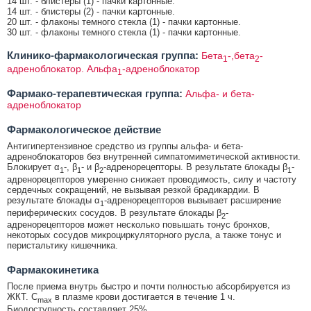
14 шт. - блистеры (1) - пачки картонные.
14 шт. - блистеры (2) - пачки картонные.
20 шт. - флаконы темного стекла (1) - пачки картонные.
30 шт. - флаконы темного стекла (1) - пачки картонные.
Клинико-фармакологическая группа:
Бета
-,бета
-
1
2
адреноблокатор. Альфа
-адреноблокатор
1
Фармако-терапевтическая группа:
Альфа- и бета-
адреноблокатор
Фармакологическое действие
Антигипертензивное средство из группы альфа- и бета-
адреноблокаторов без внутренней симпатомиметической активности.
Блокирует α
-, β
- и β
-адренорецепторы. В результате блокады β
-
1
1
2
1
адренорецепторов умеренно снижает проводимость, силу и частоту
сердечных сокращений, не вызывая резкой брадикардии. В
результате блокады α
-адренорецепторов вызывает расширение
1
периферических сосудов. В результате блокады β
-
2
адренорецепторов может несколько повышать тонус бронхов,
некоторых сосудов микроциркуляторного русла, а также тонус и
перистальтику кишечника.
Фармакокинетика
После приема внутрь быстро и почти полностью абсорбируется из
ЖКТ. C
в плазме крови достигается в течение 1 ч.
max
Биодоступность составляет 25%.