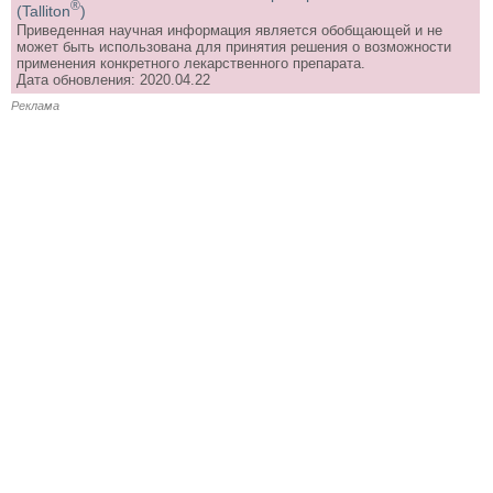
®
(Talliton
)
Приведенная научная информация является обобщающей и не
может быть использована для принятия решения о возможности
применения конкретного лекарственного препарата.
Дата обновления: 2020.04.22
Реклама