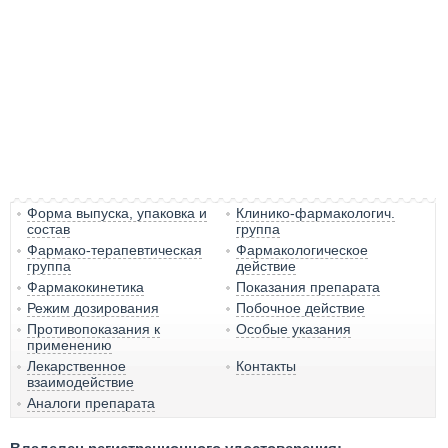
Форма выпуска, упаковка и
Клинико-фармакологич.
состав
группа
Фармако-терапевтическая
Фармакологическое
группа
действие
Фармакокинетика
Показания препарата
Режим дозирования
Побочное действие
Противопоказания к
Особые указания
применению
Лекарственное
Контакты
взаимодействие
Аналоги препарата