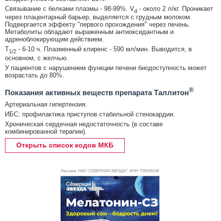
Связывание с белками плазмы - 98-99%. V
- около 2 л/кг. Проникает
d
через плацентарный барьер, выделяется с грудным молоком.
Подвергается эффекту "первого прохождения" через печень.
Метаболиты обладают выраженным антиоксидантным и
адреноблокирующим действием.
T
- 6-10 ч. Плазменный клиренс - 590 мл/мин. Выводится, в
1/2
основном, с желчью.
У пациентов с нарушением функции печени биодоступность может
возрастать до 80%.
®
Показания активных веществ препарата Таллитон
Артериальная гипертензия.
ИБС: профилактика приступов стабильной стенокардии.
Хроническая сердечная недостаточность (в составе
комбинированной терапии).
Открыть список кодов МКБ
Реклама. НАО "СЕВЕРНАЯ ЗВЕЗДА", ИНН 772
0185196