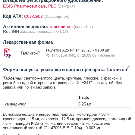
Владелец регистрационного удостоверения:
EGIS Pharmaceuticals, PLC
(Венгрия)
Код ATX:
C07AG02
(Карведилол)
Активное вещество:
карведилол
(carvedilol)
Rec.INN
зарегистрированное ВОЗ
Лекарственная форма
Таблетки 6.25 мг: 14, 20, 28 или 30 шт.
®
Таллитон
РУ: П N015970/01 от 26.08.09
- Истекло
®
Форма выпуска, упаковка и состав препарата Таллитон
Таблетки
светло-желтого цвета, круглые, плоские, с фаской, с
риской на одной стороне и с гравировкой "Е341" - на другой; без
запаха или почти без запаха.
1 таб.
карведилол
6.25 мг
Вспомогательные вещества
: лактозы моногидрат - 50 мг,
кросповидон - 15 мг, сахароза - 12.5 мг, кремния диоксид коллоидный
- 6 мг, повидон К-25 -2 мг, магния стеарат - 2 мг, краситель
хинолиновый желтый (С.I.47005 Е.Е.С.104) - 0.003 мг.