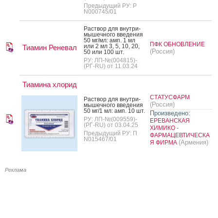
Предыдущий РУ: Р
N000745/01
Рас­твор для внут­ри­
мышеч­но­го вве­дения
50 мг/мл: амп. 1 мл
ПФК ОБНОВЛЕНИЕ
или 2 мл 3, 5, 10, 20,
Тиамин Реневал
(Россия)
50 или 100 шт.
РУ: ЛП-№(004815)-
(РГ-RU) от 11.03.24
Тиамина хлорид
СТАТУСФАРМ
Рас­твор для внут­ри­
(Россия)
мышеч­но­го вве­дения
50 мг/1 мл: амп. 10 шт.
Произведено:
РУ: ЛП-№(009559)-
ЕРЕВАНСКАЯ
(РГ-RU) от 03.04.25
ХИМИКО -
Предыдущий РУ: П
ФАРМАЦЕВТИЧЕСКА
N015467/01
(Армения)
Я ФИРМА
Реклама