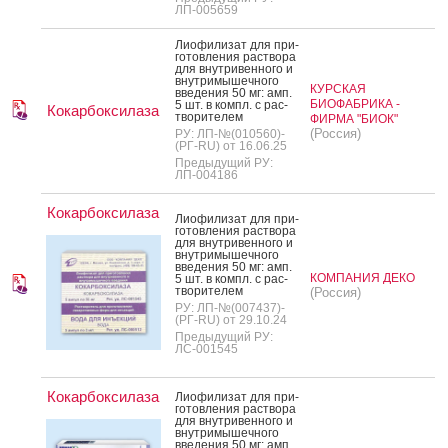
ЛП-005659
Ли­офи­лизат для при­
готов­ле­ния рас­тво­ра
для внут­ри­вен­но­го и
внут­ри­мышеч­но­го
КУРСКАЯ
вве­дения 50 мг: амп.
БИОФАБРИКА -
5 шт. в компл. с рас­
Кокарбоксилаза
тво­рите­лем
ФИРМА "БИОК"
(Россия)
РУ: ЛП-№(010560)-
(РГ-RU) от 16.06.25
Предыдущий РУ:
ЛП-004186
Кокарбоксилаза
Ли­офи­лизат для при­
готов­ле­ния рас­тво­ра
для внут­ри­вен­но­го и
внут­ри­мышеч­но­го
вве­дения 50 мг: амп.
КОМПАНИЯ ДЕКО
5 шт. в компл. с рас­
тво­рите­лем
(Россия)
РУ: ЛП-№(007437)-
(РГ-RU) от 29.10.24
Предыдущий РУ:
ЛС-001545
Кокарбоксилаза
Ли­офи­лизат для при­
готов­ле­ния рас­тво­ра
для внут­ри­вен­но­го и
внут­ри­мышеч­но­го
вве­дения 50 мг: амп.