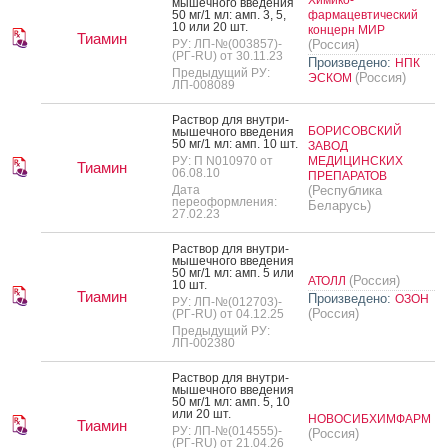
мышеч­но­го вве­дения
50 мг/1 мл: амп. 3, 5,
фармацевтический
10 или 20 шт.
концерн МИР
Тиамин
РУ: ЛП-№(003857)-
(Россия)
(РГ-RU) от 30.11.23
Произведено:
НПК
Предыдущий РУ:
(Россия)
ЭСКОМ
ЛП-008089
Рас­твор для внут­ри­
БОРИСОВСКИЙ
мышеч­но­го вве­дения
50 мг/1 мл: амп. 10 шт.
ЗАВОД
РУ: П N010970 от
МЕДИЦИНСКИХ
Тиамин
06.08.10
ПРЕПАРАТОВ
Дата
(Республика
переоформления:
Беларусь)
27.02.23
Рас­твор для внут­ри­
мышеч­но­го вве­дения
50 мг/1 мл: амп. 5 или
(Россия)
АТОЛЛ
10 шт.
Тиамин
Произведено:
ОЗОН
РУ: ЛП-№(012703)-
(Россия)
(РГ-RU) от 04.12.25
Предыдущий РУ:
ЛП-002380
Рас­твор для внут­ри­
мышеч­но­го вве­дения
50 мг/1 мл: амп. 5, 10
или 20 шт.
НОВОСИБХИМФАРМ
Тиамин
РУ: ЛП-№(014555)-
(Россия)
(РГ-RU) от 21.04.26