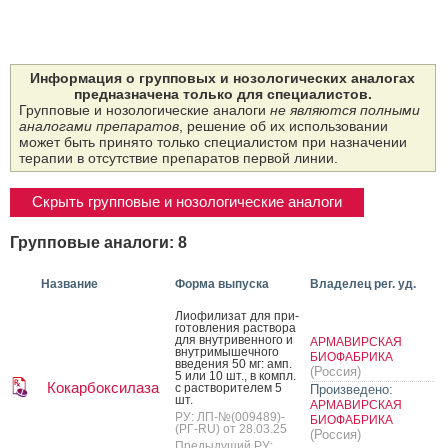
Информация о групповых и нозологических аналогах
предназначена только для специалистов.
Групповые и нозологические аналоги
не являются полными
аналогами препаратов
, решение об их использовании
может быть принято только специалистом при назначении
терапии в отсутствие препаратов первой линии.
Скрыть групповые и нозологические аналоги
Групповые аналоги: 8
Название
Форма выпуска
Владелец рег. уд.
Ли­офи­лизат для при­
готов­ле­ния рас­тво­ра
для внут­ри­вен­но­го и
АРМАВИРСКАЯ
внут­ри­мышеч­но­го
БИОФАБРИКА
вве­дения 50 мг: амп.
(Россия)
5 или 10 шт., в компл.
Кокарбоксилаза
с рас­тво­рите­лем 5
Произведено:
шт.
АРМАВИРСКАЯ
РУ: ЛП-№(009489)-
БИОФАБРИКА
(РГ-RU) от 28.03.25
(Россия)
Предыдущий РУ: