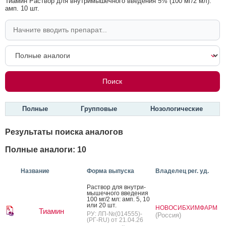
Тиамин Раствор для внутримышечного введения 5% (100 мг/2 мл):
амп. 10 шт.
Полные
Групповые
Нозологические
Результаты поиска аналогов
Полные аналоги: 10
Название
Форма выпуска
Владелец рег. уд.
Рас­твор для внут­ри­
мышеч­но­го вве­дения
100 мг/2 мл: амп. 5, 10
или 20 шт.
НОВОСИБХИМФАРМ
Тиамин
РУ: ЛП-№(014555)-
(Россия)
(РГ-RU) от 21.04.26