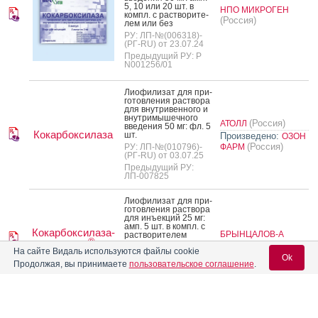
5, 10 или 20 шт. в
НПО МИКРОГЕН
компл. с рас­тво­рите­
(Россия)
лем или без
РУ: ЛП-№(006318)-
(РГ-RU) от 23.07.24
Предыдущий РУ: Р
N001256/01
Ли­офи­лизат для при­
готов­ле­ния рас­тво­ра
для внут­ри­вен­но­го и
внут­ри­мышеч­но­го
(Россия)
АТОЛЛ
вве­дения 50 мг: фл. 5
Кокарбоксилаза
шт.
Произведено:
ОЗОН
(Россия)
РУ: ЛП-№(010796)-
ФАРМ
(РГ-RU) от 03.07.25
Предыдущий РУ:
ЛП-007825
Ли­офи­лизат для при­
готов­ле­ния рас­тво­ра
для инъ­ек­ций 25 мг:
амп. 5 шт. в компл. с
Кокарбоксилаза-
БРЫНЦАЛОВ-А
рас­тво­рите­лем
®
Ферейн
(Россия)
РУ: ЛП-№(005469)-
На сайте Видаль используются файлы cookie
(РГ-RU) от 15.05.24
Ok
Продолжая, вы принимаете
пользовательское соглашение
.
Предыдущий РУ: Р
N002252/01-2003
Ли­офи­лизат для при­
готов­ле­ния рас­тво­ра
Вход для специалистов