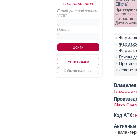
специалистов
Ellipta)
Приведенна
E-mail учетной записи
использова
Vidal:
лекарствен
Дата обновл
Пароль:
Форма вы
Фармако-
Фармако
Режим д
Регистрация
Противо
Лекарст
Забыли пароль?
Владелец 
ГлаксоСмит
Произвед
Glaxo Opera
Код ATX:
Активные
виланте