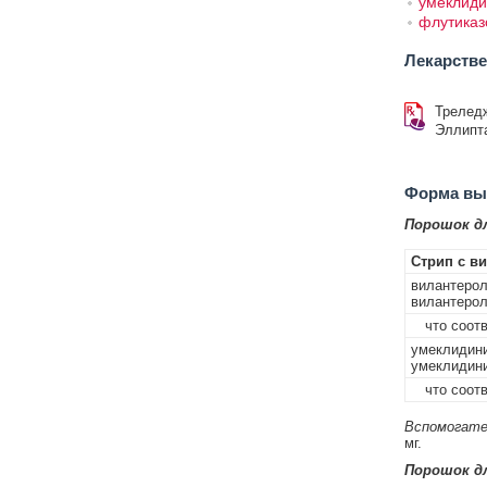
умеклиди
флутиказ
Лекарств
Трелед
Эллипт
Форма вып
Порошок д
Стрип с в
вилантерол
вилантерол
что соотве
умеклидини
умеклидини
что соотве
Вспомогате
мг.
Порошок д