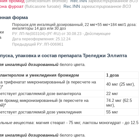
ния бромид
Rec.INN
(umeclidinium bromide)
зарегистрированное ВОЗ
она фуроат
Rec.INN
(fluticasone furoate)
зарегистрированное ВОЗ
енная форма
Порошок для ингаляций дозированный, 22 мкг+55 мкг+184 мкг/1 доза:
ингаляторы 14 доз или 30 доз
жи
РУ: ЛП-№(003104)-(РГ-RU) от 30.08.23
- Действующее
а
Дата переоформления: 25.12.24
Предыдущий РУ: ЛП-006961
уска, упаковка и состав препарата Треледжи Эллипта
ля ингаляций дозированный
белого цвета.
илантеролом и умеклидиния бромидом
1 доза
а трифенатат микронизированный (в пересчете на
40 мкг (25 мкг),
)*
тствует доставляемой дозе вилантерола
22 мкг
я бромид микронизированный (в пересчете на
74.2 мкг (62.5
й)*
мкг),
тствует доставляемой дозе умеклидиния
55 мкг
льные вещества
: магния стеарат - 75 мкг, лактозы моногидрат - до 12.5
ля ингаляций дозированный
белого цвета.