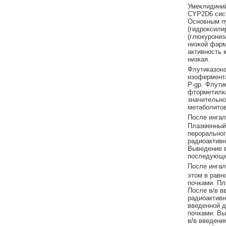
Умеклидиний
CYP2D6 сист
Основным п
(гидроксили
(глюкурониз
низкой фарм
активность 
низкая.
Флутиказона
изофермента
P-gp. Флути
фторметилка
значительно
метаболитов
После ингал
Плазменный 
пероральног
радиоактивн
Выведение в
последующей
После ингал
этом в равн
почками. Пл
После в/в в
радиоактивн
введенной д
почками. Вы
в/в введени