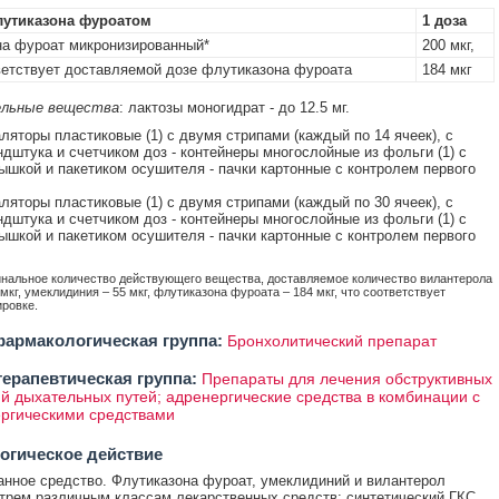
лутиказона фуроатом
1 доза
а фуроат микронизированный*
200 мкг,
тствует доставляемой дозе флутиказона фуроата
184 мкг
льные вещества
: лактозы моногидрат - до 12.5 мг.
аляторы пластиковые (1) с двумя стрипами (каждый по 14 ячеек), с
дштука и счетчиком доз - контейнеры многослойные из фольги (1) с
ышкой и пакетиком осушителя - пачки картонные с контролем первого
аляторы пластиковые (1) с двумя стрипами (каждый по 30 ячеек), с
дштука и счетчиком доз - контейнеры многослойные из фольги (1) с
ышкой и пакетиком осушителя - пачки картонные с контролем первого
инальное количество действующего вещества, доставляемое количество вилантерола
мкг, умеклидиния – 55 мкг, флутиказона фуроата – 184 мкг, что соответствует
ировке.
армакологическая группа:
Бронхолитический препарат
ерапевтическая группа:
Препараты для лечения обструктивных
й дыхательных путей; адренергические средства в комбинации с
ргическими средствами
огическое действие
нное средство. Флутиказона фуроат, умеклидиний и вилантерол
 трем различным классам лекарственных средств: синтетический ГКС,