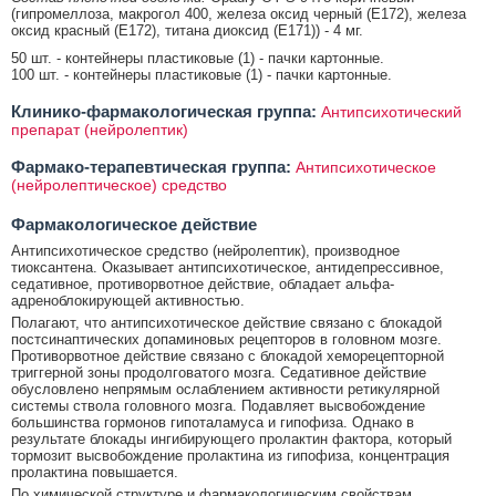
(гипромеллоза, макрогол 400, железа оксид черный (Е172), железа
оксид красный (Е172), титана диоксид (Е171)) - 4 мг.
50 шт. - контейнеры пластиковые (1) - пачки картонные.
100 шт. - контейнеры пластиковые (1) - пачки картонные.
Клинико-фармакологическая группа:
Антипсихотический
препарат (нейролептик)
Фармако-терапевтическая группа:
Антипсихотическое
(нейролептическое) средство
Фармакологическое действие
Антипсихотическое средство (нейролептик), производное
тиоксантена. Оказывает антипсихотическое, антидепрессивное,
седативное, противорвотное действие, обладает альфа-
адреноблокирующей активностью.
Полагают, что антипсихотическое действие связано с блокадой
постсинаптических допаминовых рецепторов в головном мозге.
Противорвотное действие связано с блокадой хеморецепторной
триггерной зоны продолговатого мозга. Седативное действие
обусловлено непрямым ослаблением активности ретикулярной
системы ствола головного мозга. Подавляет высвобождение
большинства гормонов гипоталамуса и гипофиза. Однако в
результате блокады ингибирующего пролактин фактора, который
тормозит высвобождение пролактина из гипофиза, концентрация
пролактина повышается.
По химической структуре и фармакологическим свойствам