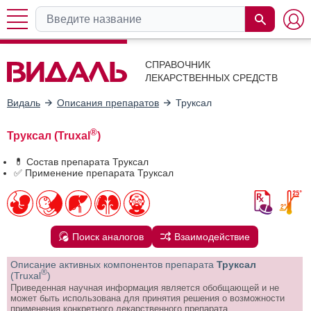
СПРАВОЧНИК
ЛЕКАРСТВЕННЫХ СРЕДСТВ
Видаль
Описания препаратов
Труксал
®
Труксал (Truxal
)
💊 Состав препарата Труксал
✅ Применение препарата Труксал
Поиск аналогов
Взаимодействие
Описание активных компонентов препарата
Труксал
®
(Truxal
)
Приведенная научная информация является обобщающей и не
может быть использована для принятия решения о возможности
применения конкретного лекарственного препарата.