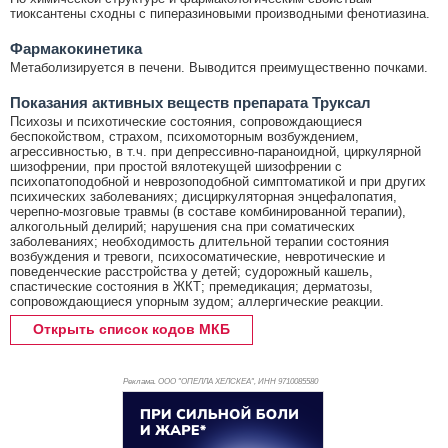
тиоксантены сходны с пиперазиновыми производными фенотиазина.
Фармакокинетика
Метаболизируется в печени. Выводится преимущественно почками.
Показания активных веществ препарата Труксал
Психозы и психотические состояния, сопровождающиеся
беспокойством, страхом, психомоторным возбуждением,
агрессивностью, в т.ч. при депрессивно-параноидной, циркулярной
шизофрении, при простой вялотекущей шизофрении с
психопатоподобной и неврозоподобной симптоматикой и при других
психических заболеваниях; дисциркуляторная энцефалопатия,
черепно-мозговые травмы (в составе комбинированной терапии),
алкогольный делирий; нарушения сна при соматических
заболеваниях; необходимость длительной терапии состояния
возбуждения и тревоги, психосоматические, невротические и
поведенческие расстройства у детей; судорожный кашель,
спастические состояния в ЖКТ; премедикация; дерматозы,
сопровождающиеся упорным зудом; аллергические реакции.
Открыть список кодов МКБ
Реклама. ООО "ОПЕЛЛА ХЕЛСКЕА", ИНН 971
0085580