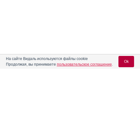
На сайте Видаль используются файлы cookie
Ok
Продолжая, вы принимаете
пользовательское соглашение
.
Содержание
Вход для специалистов
E-mail учетной записи Vidal:
Форма выпуска, упаковка и состав
Клинико-фармакологич. группа
Пароль:
Фармако-терапевтическая группа
Фармакологическое действие