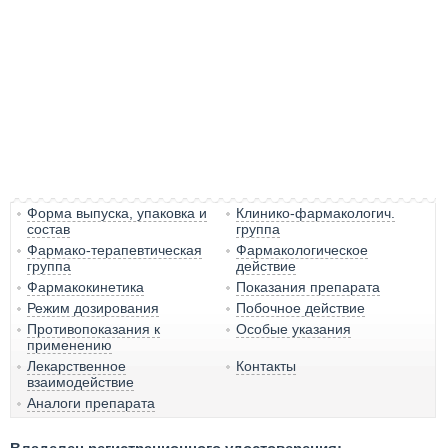
Форма выпуска, упаковка и
Клинико-фармакологич.
состав
группа
Фармако-терапевтическая
Фармакологическое
группа
действие
Фармакокинетика
Показания препарата
Режим дозирования
Побочное действие
Противопоказания к
Особые указания
применению
Лекарственное
Контакты
взаимодействие
Аналоги препарата