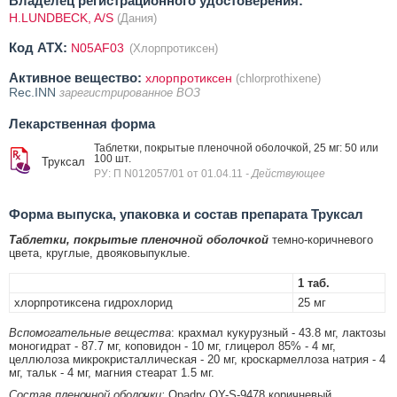
Владелец регистрационного удостоверения:
H.LUNDBECK, A/S
(Дания)
Код ATX:
N05AF03
(Хлорпротиксен)
Активное вещество:
хлорпротиксен
(chlorprothixene)
Rec.INN
зарегистрированное ВОЗ
Лекарственная форма
Таблетки, покрытые пленочной оболочкой, 25 мг: 50 или
100 шт.
Труксал
РУ: П N012057/01 от 01.04.11
- Действующее
Форма выпуска, упаковка и состав препарата Труксал
Таблетки, покрытые пленочной оболочкой
темно-коричневого
цвета, круглые, двояковыпуклые.
1 таб.
хлорпротиксена гидрохлорид
25 мг
Вспомогательные вещества
: крахмал кукурузный - 43.8 мг, лактозы
моногидрат - 87.7 мг, коповидон - 10 мг, глицерол 85% - 4 мг,
целлюлоза микрокристаллическая - 20 мг, кроскармеллоза натрия - 4
мг, тальк - 4 мг, магния стеарат 1.5 мг.
Состав пленочной оболочки:
Opadry OY-S-9478 коричневый