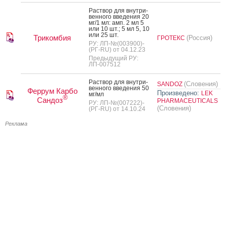
Рас­твор для внут­ри­
вен­но­го вве­дения 20
мг/1 мл: амп. 2 мл 5
или 10 шт.; 5 мл 5, 10
или 25 шт.
Трикомбия
(Россия)
ГРОТЕКС
РУ: ЛП-№(003900)-
(РГ-RU) от 04.12.23
Предыдущий РУ:
ЛП-007512
Рас­твор для внут­ри­
(Словения)
SANDOZ
вен­но­го вве­дения 50
Феррум Карбо
Произведено:
LEK
мг/мл
®
Сандоз
PHARMACEUTICALS
РУ: ЛП-№(007222)-
(Словения)
(РГ-RU) от 14.10.24
Реклама