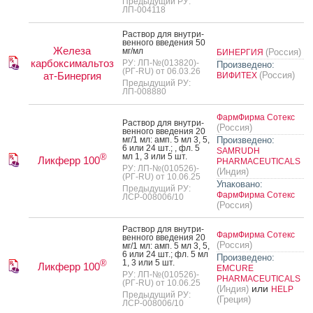
Предыдущий РУ:
ЛП-004118
Рас­твор для внут­ри­
вен­но­го вве­дения 50
Железа
мг/мл
(Россия)
БИНЕРГИЯ
карбоксимальтоз
РУ: ЛП-№(013820)-
Произведено:
(РГ-RU) от 06.03.26
ат-Бинергия
(Россия)
ВИФИТЕХ
Предыдущий РУ:
ЛП-008880
ФармФирма Сотекс
Рас­твор для внут­ри­
(Россия)
вен­но­го вве­дения 20
мг/1 мл: амп. 5 мл 3, 5,
Произведено:
6 или 24 шт.; , фл. 5
SAMRUDH
мл 1, 3 или 5 шт.
®
Ликферр 100
PHARMACEUTICALS
РУ: ЛП-№(010526)-
(Индия)
(РГ-RU) от 10.06.25
Упаковано:
Предыдущий РУ:
ФармФирма Сотекс
ЛСР-008006/10
(Россия)
Рас­твор для внут­ри­
ФармФирма Сотекс
вен­но­го вве­дения 20
(Россия)
мг/1 мл: амп. 5 мл 3, 5,
6 или 24 шт.; фл. 5 мл
Произведено:
1, 3 или 5 шт.
®
Ликферр 100
EMCURE
РУ: ЛП-№(010526)-
PHARMACEUTICALS
(РГ-RU) от 10.06.25
или
(Индия)
HELP
Предыдущий РУ:
(Греция)
ЛСР-008006/10