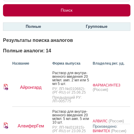
Полные
Групповые
Результаты поиска аналогов
Полные аналоги: 14
Название
Форма выпуска
Владелец рег. уд.
Рас­твор для внут­ри­
вен­но­го вве­дения 20
мг/мл: амп. 2 мл или 5
мл 5 шт.
ФАРМАСИНТЕЗ
Айронгард
РУ: ЛП-№(010682)-
(Россия)
(РГ-RU) от 25.06.25
Предыдущий РУ:
ЛП-005775
Рас­твор для внут­ри­
вен­но­го вве­дения 20
мг/мл: 5 мл амп. 5 или
(Россия)
АЛВИЛС
10 шт.
АлвиферГем
Произведено:
РУ: ЛП-№(011815)-
(Россия)
(РГ-RU) от 23.09.25
ВИФИТЕХ