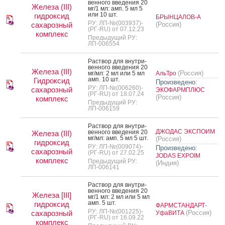
вен­но­го вве­дения 20
Железа (III)
мг/1 мл: амп. 5 мл 5
или 10 шт.
гидроксид
БРЫНЦАЛОВ-А
РУ: ЛП-№(003937)-
сахарозный
(Россия)
(РГ-RU) от 07.12.23
комплекс
Предыдущий РУ:
ЛП-006554
Рас­твор для внут­ри­
вен­но­го вве­дения 20
Железа (III)
(Россия)
мг/мл: 2 мл или 5 мл
АльТро
амп. 10 шт.
Гидроксид
Произведено:
РУ: ЛП-№(006260)-
сахарозный
ЭКОФАРМПЛЮС
(РГ-RU) от 18.07.24
(Россия)
комплекс
Предыдущий РУ:
ЛП-006159
Рас­твор для внут­ри­
ДЖОДАС ЭКСПОИМ
вен­но­го вве­дения 20
Железа (III)
мг/мл: амп. 5 мл 5 шт.
(Россия)
гидроксид
РУ: ЛП-№(009074)-
Произведено:
сахарозный
(РГ-RU) от 27.02.25
JODAS EXPOIM
комплекс
Предыдущий РУ:
(Индия)
ЛП-006141
Рас­твор для внут­ри­
вен­но­го вве­дения 20
Железа [III]
мг/1 мл: 2 мл или 5 мл
амп. 5 шт.
гидроксид
ФАРМСТАНДАРТ-
РУ: ЛП-№(001225)-
сахарозный
(Россия)
УфаВИТА
(РГ-RU) от 16.09.22
комплекс