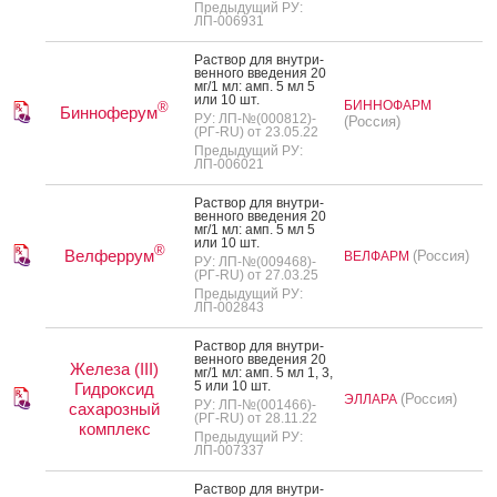
Предыдущий РУ:
ЛП-006931
Рас­твор для внут­ри­
вен­но­го вве­дения 20
мг/1 мл: амп. 5 мл 5
или 10 шт.
БИННОФАРМ
®
Бинноферум
РУ: ЛП-№(000812)-
(Россия)
(РГ-RU) от 23.05.22
Предыдущий РУ:
ЛП-006021
Рас­твор для внут­ри­
вен­но­го вве­дения 20
мг/1 мл: амп. 5 мл 5
или 10 шт.
®
Велферрум
(Россия)
ВЕЛФАРМ
РУ: ЛП-№(009468)-
(РГ-RU) от 27.03.25
Предыдущий РУ:
ЛП-002843
Рас­твор для внут­ри­
вен­но­го вве­дения 20
Железа (III)
мг/1 мл: амп. 5 мл 1, 3,
5 или 10 шт.
Гидроксид
(Россия)
ЭЛЛАРА
РУ: ЛП-№(001466)-
сахарозный
(РГ-RU) от 28.11.22
комплекс
Предыдущий РУ:
ЛП-007337
Рас­твор для внут­ри­