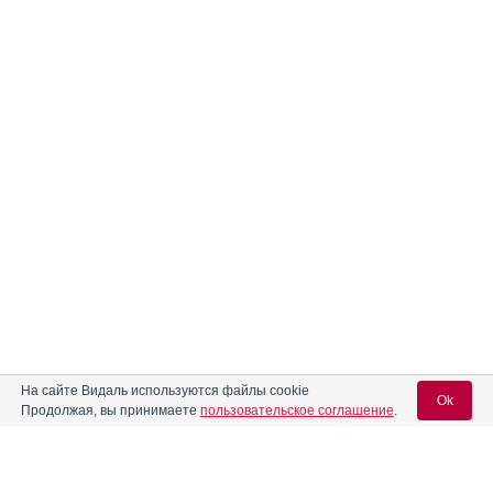
На сайте Видаль используются файлы cookie
Ok
Продолжая, вы принимаете
пользовательское соглашение
.
Информация о групповых и нозологических аналогах
предназначена только для специалистов.
Вход для специалистов