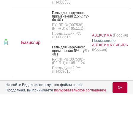
ЛП-008533
Гель для на­руж­но­го
при­мене­ния 2.5%: ту­
ба 40 г
РУ: ЛП-№(007538)-
(РГ-RU) от 05.11.24
Предыдущий РУ:
(Россия)
АВЕКСИМА
ЛП-008615
Произведено:
Базиклир
АВЕКСИМА СИБИРЬ
Гель для на­руж­но­го
(Россия)
при­мене­ния 5%: ту­ба
40 г
РУ: ЛП-№(007538)-
(РГ-RU) от 05.11.24
Предыдущий РУ:
ЛП-008615
Гель для на­руж­но­го
На сайте Видаль используются файлы cookie
при­мене­ния 2.5%: ту­
Ok
ба 40 г
Продолжая, вы принимаете
пользовательское соглашение
.
РУ: П N014057/01 от
GALDERMA
®
Базирон
АС
17.04.08
(Швейцария)
Дата
Произведено:
переоформления:
15.08.25
Вход для специалистов
Laboratoires
GALDERMA
(Франция)
E-mail учетной записи Vidal:
Гель для на­руж­но­го
при­мене­ния 5%: ту­ба
контакты:
40 г
ГАЛДЕРМА СА
РУ: П N014057/01 от