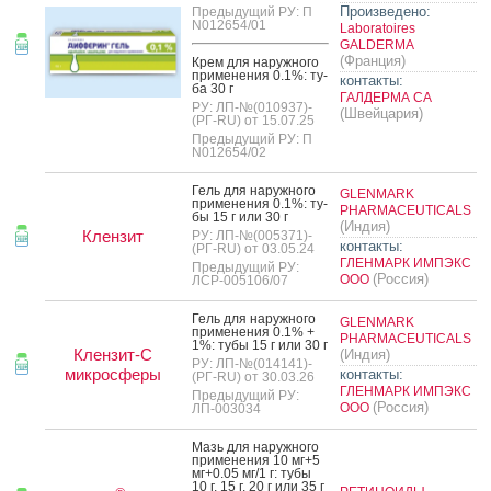
Произведено:
Предыдущий РУ: П
N012654/01
Laboratoires
GALDERMA
(Франция)
Крем для на­руж­но­го
при­мене­ния 0.1%: ту­
контакты:
ба 30 г
ГАЛДЕРМА СА
РУ: ЛП-№(010937)-
(Швейцария)
(РГ-RU) от 15.07.25
Предыдущий РУ: П
N012654/02
Гель для на­руж­но­го
GLENMARK
при­мене­ния 0.1%: ту­
PHARMACEUTICALS
бы 15 г или 30 г
(Индия)
Клензит
РУ: ЛП-№(005371)-
контакты:
(РГ-RU) от 03.05.24
ГЛЕНМАРК ИМПЭКС
Предыдущий РУ:
(Россия)
ООО
ЛСР-005106/07
Гель для на­руж­но­го
GLENMARK
при­мене­ния 0.1% +
PHARMACEUTICALS
1%: ту­бы 15 г или 30 г
Клензит-С
(Индия)
РУ: ЛП-№(014141)-
микросферы
контакты:
(РГ-RU) от 30.03.26
ГЛЕНМАРК ИМПЭКС
Предыдущий РУ:
(Россия)
ООО
ЛП-003034
Мазь для на­руж­но­го
при­мене­ния 10 мг+5
мг+0.05 мг/1 г: ту­бы
10 г, 15 г, 20 г или 35 г