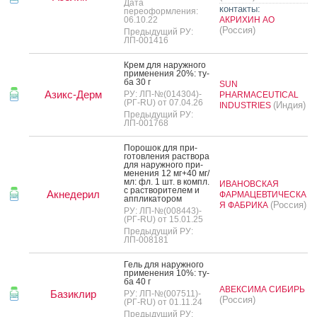
Дата
контакты:
переоформления:
06.10.22
АКРИХИН АО
(Россия)
Предыдущий РУ:
ЛП-001416
Крем для на­руж­но­го
при­мене­ния 20%: ту­
ба 30 г
SUN
Азикс-Дерм
РУ: ЛП-№(014304)-
PHARMACEUTICAL
(РГ-RU) от 07.04.26
(Индия)
INDUSTRIES
Предыдущий РУ:
ЛП-001768
По­рошок для при­
готов­ле­ния рас­тво­ра
для на­руж­но­го при­
мене­ния 12 мг+40 мг/
мл: фл. 1 шт. в компл.
ИВАНОВСКАЯ
с рас­тво­рите­лем и
Акнедерил
ФАРМАЦЕВТИЧЕСКА
ап­пли­като­ром
(Россия)
Я ФАБРИКА
РУ: ЛП-№(008443)-
(РГ-RU) от 15.01.25
Предыдущий РУ:
ЛП-008181
Гель для на­руж­но­го
при­мене­ния 10%: ту­
ба 40 г
АВЕКСИМА СИБИРЬ
Базиклир
РУ: ЛП-№(007511)-
(Россия)
(РГ-RU) от 01.11.24
Предыдущий РУ: