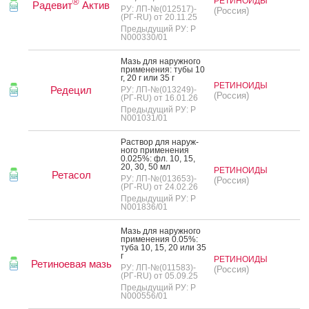
РЕТИНОИДЫ
®
Радевит
Актив
РУ: ЛП-№(012517)-
(Россия)
(РГ-RU) от 20.11.25
Предыдущий РУ: Р
N000330/01
Мазь для на­руж­но­го
при­мене­ния: ту­бы 10
г, 20 г или 35 г
РЕТИНОИДЫ
Редецил
РУ: ЛП-№(013249)-
(Россия)
(РГ-RU) от 16.01.26
Предыдущий РУ: Р
N001031/01
Рас­твор для на­руж­
но­го при­мене­ния
0.025%: фл. 10, 15,
20, 30, 50 мл
РЕТИНОИДЫ
Ретасол
РУ: ЛП-№(013653)-
(Россия)
(РГ-RU) от 24.02.26
Предыдущий РУ: Р
N001836/01
Мазь для на­руж­но­го
при­мене­ния 0.05%:
ту­ба 10, 15, 20 или 35
г
РЕТИНОИДЫ
Ретиноевая мазь
РУ: ЛП-№(011583)-
(Россия)
(РГ-RU) от 05.09.25
Предыдущий РУ: Р
N000556/01