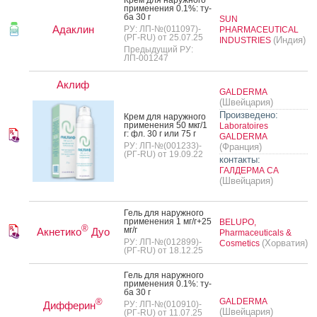
Крем для на­руж­но­го
при­мене­ния 0.1%: ту­
ба 30 г
SUN
Адаклин
РУ: ЛП-№(011097)-
PHARMACEUTICAL
(РГ-RU) от 25.07.25
(Индия)
INDUSTRIES
Предыдущий РУ:
ЛП-001247
Аклиф
GALDERMA
(Швейцария)
Произведено:
Крем для на­руж­но­го
при­мене­ния 50 мкг/1
Laboratoires
г: фл. 30 г или 75 г
GALDERMA
РУ: ЛП-№(001233)-
(Франция)
(РГ-RU) от 19.09.22
контакты:
ГАЛДЕРМА СА
(Швейцария)
Гель для на­руж­но­го
при­мене­ния 1 мг/г+25
BELUPO,
®
мг/г
Акнетико
Дуо
Pharmaceuticals &
РУ: ЛП-№(012899)-
(Хорватия)
Cosmetics
(РГ-RU) от 18.12.25
Гель для на­руж­но­го
при­мене­ния 0.1%: ту­
ба 30 г
GALDERMA
®
Дифферин
РУ: ЛП-№(010910)-
(Швейцария)
(РГ-RU) от 11.07.25