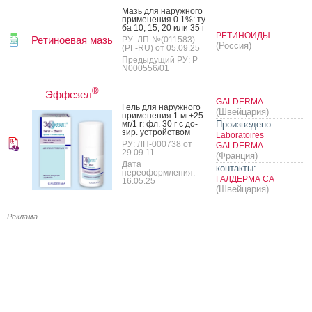
Мазь для на­руж­но­го
при­мене­ния 0.1%: ту­
ба 10, 15, 20 или 35 г
РЕТИНОИДЫ
Ретиноевая мазь
РУ: ЛП-№(011583)-
(Россия)
(РГ-RU) от 05.09.25
Предыдущий РУ: Р
N000556/01
®
Эффезел
GALDERMA
Гель для на­руж­но­го
(Швейцария)
при­мене­ния 1 мг+25
мг/1 г: фл. 30 г с до­
Произведено:
зир. ус­трой­ством
Laboratoires
РУ: ЛП-000738 от
GALDERMA
29.09.11
(Франция)
Дата
контакты:
переоформления:
ГАЛДЕРМА СА
16.05.25
(Швейцария)
Реклама