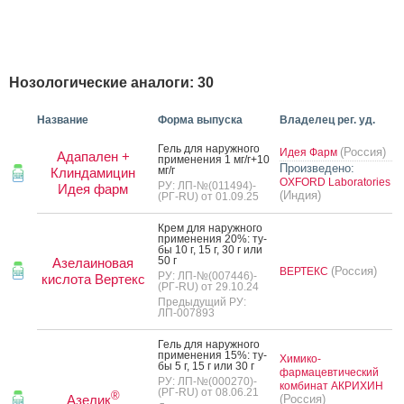
Нозологические аналоги: 30
Название
Форма выпуска
Владелец рег. уд.
Гель для на­руж­но­го
(Россия)
Идея Фарм
Адапален +
при­мене­ния 1 мг/г+10
Произведено:
мг/г
Клиндамицин
OXFORD Laboratories
РУ: ЛП-№(011494)-
Идея фарм
(Индия)
(РГ-RU) от 01.09.25
Крем для на­руж­но­го
при­мене­ния 20%: ту­
бы 10 г, 15 г, 30 г или
50 г
Азелаиновая
(Россия)
ВЕРТЕКС
РУ: ЛП-№(007446)-
кислота Вертекс
(РГ-RU) от 29.10.24
Предыдущий РУ:
ЛП-007893
Гель для на­руж­но­го
при­мене­ния 15%: ту­
Химико-
бы 5 г, 15 г или 30 г
фармацевтический
РУ: ЛП-№(000270)-
комбинат АКРИХИН
(РГ-RU) от 08.06.21
®
Азелик
(Россия)