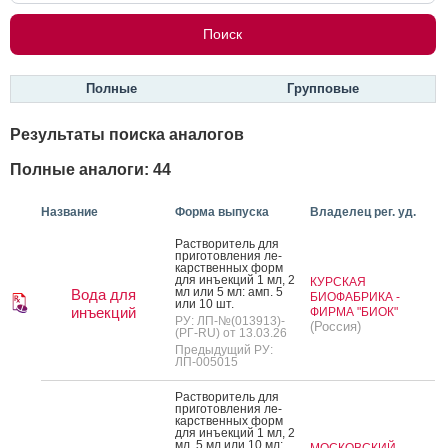
Полные
Групповые
Результаты поиска аналогов
Полные аналоги: 44
Название
Форма выпуска
Владелец рег. уд.
Рас­тво­ритель для
при­готов­ле­ния ле­
карс­твен­ных форм
для инъ­ек­ций 1 мл, 2
КУРСКАЯ
мл или 5 мл: амп. 5
Вода для
БИОФАБРИКА -
или 10 шт.
инъекций
ФИРМА "БИОК"
РУ: ЛП-№(013913)-
(Россия)
(РГ-RU) от 13.03.26
Предыдущий РУ:
ЛП-005015
Рас­тво­ритель для
при­готов­ле­ния ле­
карс­твен­ных форм
для инъ­ек­ций 1 мл, 2
мл, 5 мл или 10 мл:
МОСКОВСКИЙ