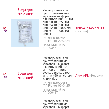
N001280/01
Вода для
Рас­тво­ритель для
при­готов­ле­ния ле­
инъекций
карс­твен­ных форм
для инъ­ек­ций: 100 мл
амп. 50 шт., 250 мл
амп. 24 шт., 500 мл
ЗАВОД МЕДСИНТЕЗ
амп. 12 шт., 1000 мл
амп. 6 шт., 2000 мл
(Россия)
амп. 4 шт.
РУ: ЛП-№(006942)-
(РГ-RU) от 20.09.24
Предыдущий РУ:
ЛП-003477
Рас­тво­ритель для
при­готов­ле­ния ле­
карс­твен­ных форм
для инъ­ек­ций: 100
мл, 200 мл, 250 мл,
300 мл, 350 мл, 400
Вода для
(Россия)
мл или 450 мл бу­тыл­
АКАФАРМ
инъекций
ки или фл.
РУ: ЛП-№(009683)-
(РГ-RU) от 09.04.25
Предыдущий РУ:
ЛП-006437
Рас­тво­ритель для
при­готов­ле­ния ле­
карс­твен­ных форм