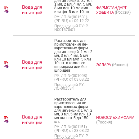
для инъ­ек­ций: 0.7 мл,
1 мл, 2 мл, 4 мл, 5 мл,
Вода для
ФАРМСТАНДАРТ-
8 мл или 10 мл амп.
или фл. 5 или 10 шт.
инъекций
(Россия)
УфаВИТА
РУ: ЛП-№(001531)-
(РГ-RU) от 09.12.22
Предыдущий РУ: Р
N001670/01
Рас­тво­ритель для
при­готов­ле­ния ле­
карс­твен­ных форм
для инъ­ек­ций: 1 мл, 2
мл, 3 мл, 4 мл, 5 мл
или 10 мл амп. 5 или
Вода для
10 шт. в компл. со
(Россия)
ЭЛЛАРА
шпри­цами или без
инъекций
шпри­цев
РУ: ЛП-№(001098)-
(РГ-RU) от 03.08.22
Предыдущий РУ:
ЛС-001534
Рас­тво­ритель для
при­готов­ле­ния ле­
карс­твен­ных форм
для инъ­ек­ций: 1 мл, 2
мл, 3 мл, 5 мл или 10
Вода для
НОВОСИБХИМФАРМ
мл амп. от 5 до 150
шт.
инъекций
(Россия)
РУ: ЛП-№(001151)-
(РГ-RU) от 23.08.22
Предыдущий РУ: Р