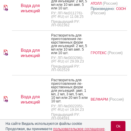
для инъ­ек­ций: 2 мл, 5
(Россия)
АТОЛЛ
мл или 10 мл амп. 5
Вода для
или 10 шт.
Произведено:
ОЗОН
инъекций
(Россия)
РУ: ЛП-№(011276)-
(РГ-RU) от 11.08.25
Предыдущий РУ:
ЛП-002362
Рас­тво­ритель для
при­готов­ле­ния ле­
карс­твен­ных форм
для инъ­ек­ций: 2 мл, 5
мл или 10 мл амп. 5
Вода для
(Россия)
или 10 шт.
ГРОТЕКС
инъекций
РУ: ЛП-№(003296)-
(РГ-RU) от 29.09.23
Предыдущий РУ:
ЛП-002529
Рас­тво­ритель для
при­готов­ле­ния ле­
карс­твен­ных форм
для инъ­ек­ций: амп. 1
мл, 2 мл, 3 мл, 5 мл,
Вода для
10 мл или 20 мл 5 или
(Россия)
ВЕЛФАРМ
10 шт.
инъекций
РУ: ЛП-№(002205)-
(РГ-RU) от 19.04.23
Предыдущий РУ:
ЛП-004591
На сайте Видаль используются файлы cookie
Ok
Рас­тво­ритель для
Продолжая, вы принимаете
пользовательское соглашение
.