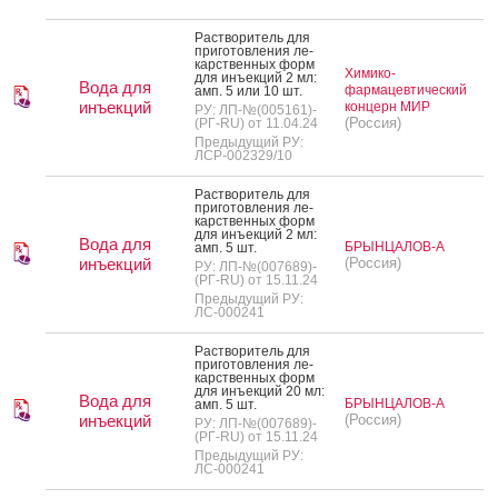
Рас­тво­ритель для
при­готов­ле­ния ле­
карс­твен­ных форм
Химико-
для инъ­ек­ций 2 мл:
Вода для
фармацевтический
амп. 5 или 10 шт.
инъекций
концерн МИР
РУ: ЛП-№(005161)-
(Россия)
(РГ-RU) от 11.04.24
Предыдущий РУ:
ЛСР-002329/10
Рас­тво­ритель для
при­готов­ле­ния ле­
карс­твен­ных форм
для инъ­ек­ций 2 мл:
Вода для
БРЫНЦАЛОВ-А
амп. 5 шт.
инъекций
(Россия)
РУ: ЛП-№(007689)-
(РГ-RU) от 15.11.24
Предыдущий РУ:
ЛС-000241
Рас­тво­ритель для
при­готов­ле­ния ле­
карс­твен­ных форм
для инъ­ек­ций 20 мл:
Вода для
БРЫНЦАЛОВ-А
амп. 5 шт.
инъекций
(Россия)
РУ: ЛП-№(007689)-
(РГ-RU) от 15.11.24
Предыдущий РУ:
ЛС-000241