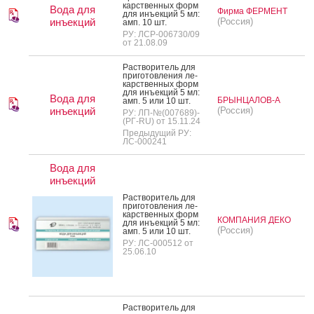
карс­твен­ных форм
Вода для
Фирма ФЕРМЕНТ
для инъ­ек­ций 5 мл:
инъекций
(Россия)
амп. 10 шт.
РУ: ЛСР-006730/09
от 21.08.09
Рас­тво­ритель для
при­готов­ле­ния ле­
карс­твен­ных форм
для инъ­ек­ций 5 мл:
Вода для
БРЫНЦАЛОВ-А
амп. 5 или 10 шт.
инъекций
(Россия)
РУ: ЛП-№(007689)-
(РГ-RU) от 15.11.24
Предыдущий РУ:
ЛС-000241
Вода для
инъекций
Рас­тво­ритель для
при­готов­ле­ния ле­
карс­твен­ных форм
КОМПАНИЯ ДЕКО
для инъ­ек­ций 5 мл:
(Россия)
амп. 5 или 10 шт.
РУ: ЛС-000512 от
25.06.10
Рас­тво­ритель для