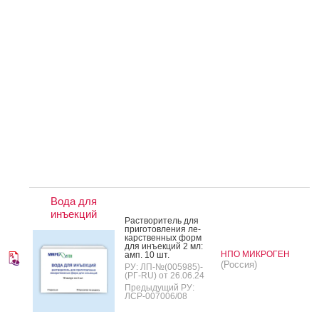
Вода для
инъекций
Рас­тво­ритель для
при­готов­ле­ния ле­
карс­твен­ных форм
для инъ­ек­ций 2 мл:
НПО МИКРОГЕН
амп. 10 шт.
(Россия)
РУ: ЛП-№(005985)-
(РГ-RU) от 26.06.24
Предыдущий РУ:
ЛСР-007006/08