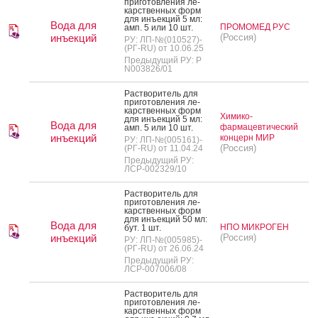
при­готов­ле­ния ле­
карс­твен­ных форм
для инъ­ек­ций 5 мл:
Вода для
ПРОМОМЕД РУС
амп. 5 или 10 шт.
инъекций
(Россия)
РУ: ЛП-№(010527)-
(РГ-RU) от 10.06.25
Предыдущий РУ: Р
N003826/01
Рас­тво­ритель для
при­готов­ле­ния ле­
карс­твен­ных форм
Химико-
для инъ­ек­ций 5 мл:
Вода для
фармацевтический
амп. 5 или 10 шт.
инъекций
концерн МИР
РУ: ЛП-№(005161)-
(Россия)
(РГ-RU) от 11.04.24
Предыдущий РУ:
ЛСР-002329/10
Рас­тво­ритель для
при­готов­ле­ния ле­
карс­твен­ных форм
для инъ­ек­ций 50 мл:
Вода для
НПО МИКРОГЕН
бут. 1 шт.
инъекций
(Россия)
РУ: ЛП-№(005985)-
(РГ-RU) от 26.06.24
Предыдущий РУ:
ЛСР-007006/08
Рас­тво­ритель для
при­готов­ле­ния ле­
карс­твен­ных форм