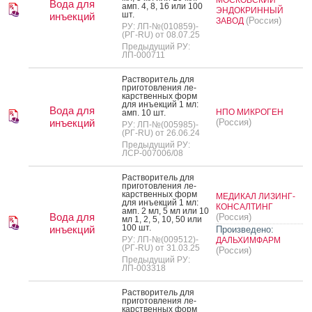
Вода для
амп. 4, 8, 16 или 100
ЭНДОКРИННЫЙ
шт.
инъекций
(Россия)
ЗАВОД
РУ: ЛП-№(010859)-
(РГ-RU) от 08.07.25
Предыдущий РУ:
ЛП-000711
Рас­тво­ритель для
при­готов­ле­ния ле­
карс­твен­ных форм
для инъ­ек­ций 1 мл:
Вода для
НПО МИКРОГЕН
амп. 10 шт.
инъекций
(Россия)
РУ: ЛП-№(005985)-
(РГ-RU) от 26.06.24
Предыдущий РУ:
ЛСР-007006/08
Рас­тво­ритель для
при­готов­ле­ния ле­
карс­твен­ных форм
МЕДИКАЛ ЛИЗИНГ-
для инъ­ек­ций 1 мл:
КОНСАЛТИНГ
амп. 2 мл, 5 мл или 10
Вода для
(Россия)
мл 1, 2, 5, 10, 50 или
100 шт.
инъекций
Произведено:
РУ: ЛП-№(009512)-
ДАЛЬХИМФАРМ
(РГ-RU) от 31.03.25
(Россия)
Предыдущий РУ:
ЛП-003318
Рас­тво­ритель для
при­готов­ле­ния ле­
карс­твен­ных форм