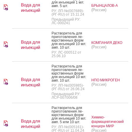
для инъ­ек­ций 1 мл:
Вода для
БРЫНЦАЛОВ-А
амп. 5 шт.
инъекций
(Россия)
РУ: ЛП-№(007689)-
(РГ-RU) от 15.11.24
Предыдущий РУ:
ЛС-000241
Рас­тво­ритель для
при­готов­ле­ния ле­
карс­твен­ных форм
Вода для
КОМПАНИЯ ДЕКО
для инъ­ек­ций 10 мл:
инъекций
(Россия)
амп. 10 шт.
РУ: ЛС-000512 от
25.06.10
Рас­тво­ритель для
при­готов­ле­ния ле­
карс­твен­ных форм
для инъ­ек­ций 10 мл:
Вода для
НПО МИКРОГЕН
амп. 10 шт.
инъекций
(Россия)
РУ: ЛП-№(005985)-
(РГ-RU) от 26.06.24
Предыдущий РУ:
ЛСР-007006/08
Рас­тво­ритель для
при­готов­ле­ния ле­
карс­твен­ных форм
Химико-
для инъ­ек­ций 10 мл:
Вода для
фармацевтический
амп. 5 или 10 шт.
инъекций
концерн МИР
РУ: ЛП-№(005161)-
(Россия)
(РГ-RU) от 11.04.24