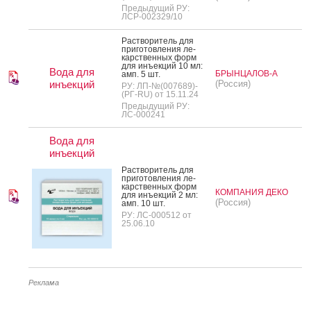
Предыдущий РУ:
ЛСР-002329/10
Рас­тво­ритель для
при­готов­ле­ния ле­
карс­твен­ных форм
для инъ­ек­ций 10 мл:
Вода для
БРЫНЦАЛОВ-А
амп. 5 шт.
инъекций
(Россия)
РУ: ЛП-№(007689)-
(РГ-RU) от 15.11.24
Предыдущий РУ:
ЛС-000241
Вода для
инъекций
Рас­тво­ритель для
при­готов­ле­ния ле­
карс­твен­ных форм
КОМПАНИЯ ДЕКО
для инъ­ек­ций 2 мл:
(Россия)
амп. 10 шт.
РУ: ЛС-000512 от
25.06.10
Реклама