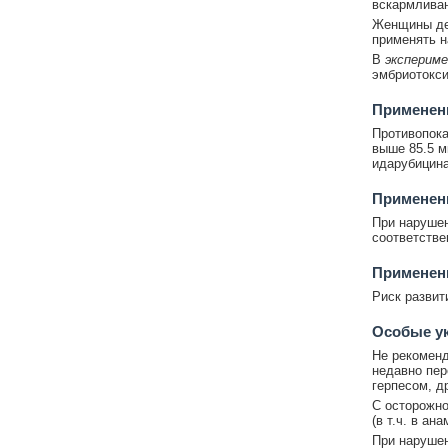
вскармливан
Женщины де
применять н
В
эксперим
эмбриотокси
Применен
Противопока
выше 85.5 м
идарубицина
Применен
При нарушен
соответстве
Применен
Риск развит
Особые у
Не рекоменд
недавно пер
герпесом, д
С осторожно
(в т.ч. в ана
При нарушен