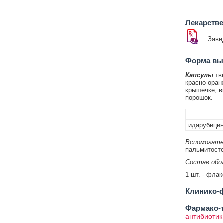
Лекарств
Заве
Форма вып
Капсулы
тв
красно-оран
крышечке, в
порошок.
идарубицин
Вспомогате
пальмитосте
Состав обол
1 шт. - флак
Клинико-ф
Фармако-т
антибиотик