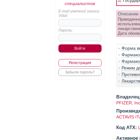
⚠️ Госуда
специалистов
E-mail учетной записи
Описание 
Vidal:
Приведенна
использова
лекарствен
Пароль:
Дата обнов
Форма вы
Фармако-
Фармако
Регистрация
Режим д
Забыли пароль?
Противо
Лекарст
Владелец 
PFIZER, Inc
Произвед
ACTAVIS ITA
Код ATX:
Активное 