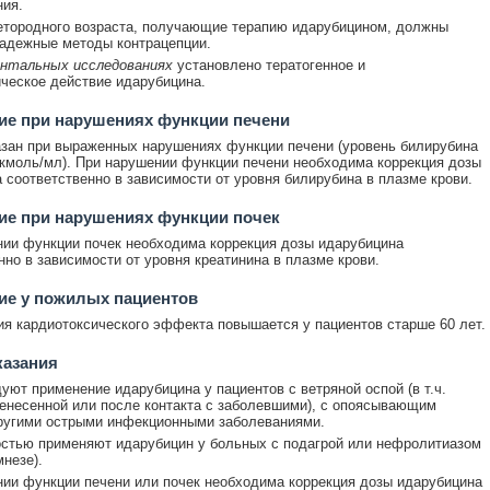
ия.
тородного возраста, получающие терапию идарубицином, должны
адежные методы контрацепции.
ентальных исследованиях
установлено тератогенное и
ческое действие идарубицина.
ие при нарушениях функции печени
зан при выраженных нарушениях функции печени (уровень билирубина
кмоль/мл). При нарушении функции печени необходима коррекция дозы
 соответственно в зависимости от уровня билирубина в плазме крови.
ие при нарушениях функции почек
ии функции почек необходима коррекция дозы идарубицина
нно в зависимости от уровня креатинина в плазме крови.
ие у пожилых пациентов
ия кардиотоксического эффекта повышается у пациентов старше 60 лет.
казания
уют применение идарубицина у пациентов с ветряной оспой (в т.ч.
енесенной или после контакта с заболевшими), с опоясывающим
ругими острыми инфекционными заболеваниями.
стью применяют идарубицин у больных с подагрой или нефролитиазом
мнезе).
ии функции печени или почек необходима коррекция дозы идарубицина