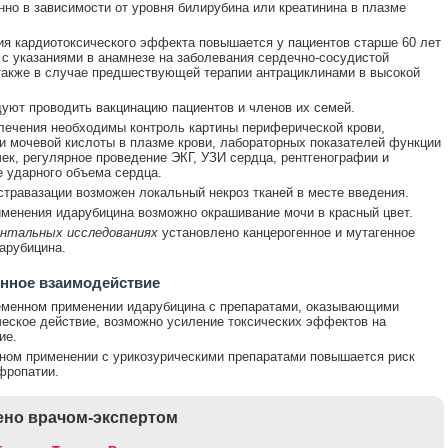
нно в зависимости от уровня билирубина или креатинина в плазме
ия кардиотоксического эффекта повышается у пациентов старше 60 лет
 с указаниями в анамнезе на заболевания сердечно-сосудистой
также в случае предшествующей терапии антрациклинами в высокой
уют проводить вакцинацию пациентов и членов их семей.
лечения необходимы контроль картины периферической крови,
и мочевой кислоты в плазме крови, лабораторных показателей функции
чек, регулярное проведение ЭКГ, УЗИ сердца, рентгенографии и
 ударного объема сердца.
стравазации возможен локальный некроз тканей в месте введения.
менения идарубицина возможно окрашивание мочи в красный цвет.
ентальных исследованиях
установлено канцерогенное и мутагенное
арубицина.
нное взаимодействие
еменном применении идарубицина с препаратами, оказывающими
еское действие, возможно усиление токсических эффектов на
ие.
ном применении с урикозурическими препаратами повышается риск
фропатии.
но врачом-экспертом