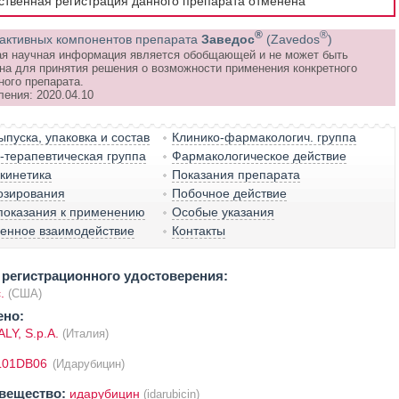
рственная регистрация данного препарата отменена
®
®
активных компонентов препарата
Заведос
(Zavedos
)
я научная информация является обобщающей и не может быть
на для принятия решения о возможности применения конкретного
ного препарата.
ления: 2020.04.10
пуска, упаковка и состав
Клинико-фармакологич. группа
терапевтическая группа
Фармакологическое действие
кинетика
Показания препарата
озирования
Побочное действие
показания к применению
Особые указания
венное взаимодействие
Контакты
регистрационного удостоверения:
.
(США)
ено:
LY, S.p.A.
(Италия)
L01DB06
(Идарубицин)
вещество:
идарубицин
(idarubicin)