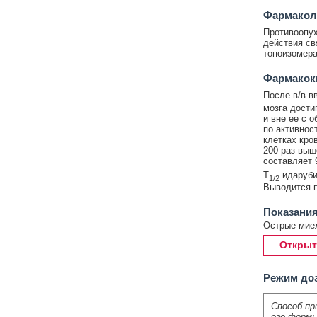
Фармакол
Противоопух
действия св
топоизомераз
Фармакок
После в/в в
мозга дости
и вне ее с 
по активнос
клетках кро
200 раз выш
составляет 
T
идарубиц
1/2
Выводится п
Показания
Острые миел
Открыт
Режим до
Способ пр
его формы