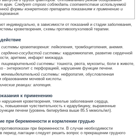
т врач. Следует строго соблюдать соответствие используемой
нной формы конкретного препарата показаниям к применению и
зирования.
ют индивидуально, в зависимости от показаний и стадии заболевания,
истемы кроветворения, схемы противоопухолевой терапии.
 действие
 системы кроветворения:
лейкопения, тромбоцитопения, анемия.
 сердечно-сосудистой системы:
кардиомиопатия, развитие сердечной
ости, аритмии, инфаркт миокарда.
 пищеварительной системы:
тошнота, рвота, мукозиты, боли в животе,
ко - энтероколит с перфорацией, нарушение функции печени.
 мочевыделительной системы:
нефропатия, обусловленная
 образованием мочевой кислоты.
ические реакции:
алопеция.
оказания к применению
нарушения кроветворения, тяжелые заболевания сердца,
ь, повышенная чувствительность к идарубицину, выраженные
ункции печени (уровень билирубина выше 85.5 мкмоль/мл).
е при беременности и кормлении грудью
противопоказан при беременности. В случае необходимости
в период лактации следует решить вопрос о прекращении грудного