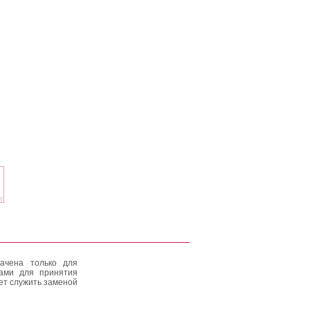
ачена только для
тами для принятия
ет служить заменой