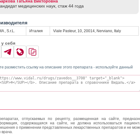
Баркова Татьяна Викторовна
кандидат медицинских наук, стаж 44 годa
оизводителя
, S.r.L.
Италия
Viale Pasteur, 10, 20014, Nerviano, Italy
 у себя
те разместить ссылку на описание этого препарата - используйте данный
епаратах, отпускаемых по рецепту, размещенная на сайте, предназн
формация, содержащаяся на сайте, не должна использоваться пациен
решения о применении представленных лекарственных препаратов и не мож
 врача.