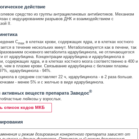
огическое действие
олевое средство из группы антрациклиновых антибиотиков. Механизм
язан с индуцированием разрывов ДНК и взаимодействием с
ой II.
инетика
ведения C
в клетках крови, содержащих ядра, и в клетках костного
max
гается в течение нескольких минут. Метаболизируется как в печени, так
образованием основного метаболита идарубицинола, не отличающегося
ти от идарубицина. Концентрации идарубицина и идарубицинола в
ви, содержащих ядра, и в клетках костного мозга соответственно в 400 и
е, чем в плазме крови. Связывание идарубицина с белками плазмы
97%, идарубицинола - 94%.
инола в среднем составляет 22 ч, идарубицинола - в 2 раза больше.
очками - менее 5% и с желчью в виде идарубицинола.
®
 активных веществ препарата Заведос
областные лейкозы у взрослых.
ь список кодов МКБ
зирования
именения и режим дозирования конкретного препарата зависят от
 выпуска и других факторов. Оптимальный режим дозирования