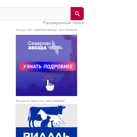
Расширенный поиск
Реклама. НАО "СЕВЕРНАЯ ЗВЕЗДА", ИНН 772
0185196
Реклама. АО "Видаль Рус", ИНН 772
8043605