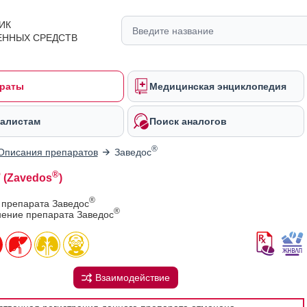
ИК
ЕННЫХ СРЕДСТВ
раты
Медицинская энциклопедия
алистам
Поиск аналогов
®
Описания препаратов
Заведос
®
®
(Zavedos
)
®
 препарата Заведос
®
ение препарата Заведос
Взаимодействие