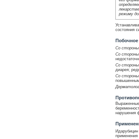
определяе
лекарстве
режиму до
Устанавлива
состояния с
Побочное
Со стороны
Со стороны
недостаточн
Со стороны
диарея; ред
Со стороны
повышенным
Дерматолог
Противоп
Выраженные 
беременност
нарушения ф
Применени
Идарубицин 
применения 