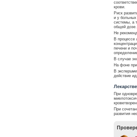
соответстве
крови.
Риск развит
и у больных
системы, а 
общей дозе.
Не рекоменд
В процессе 
концентраци
печени и по
определение
В случае эк
На фоне при
В
эксперим
действие ид
Лекарстве
При одновр
миелотоксич
кроветворен
При сочетан
развития не
Провере