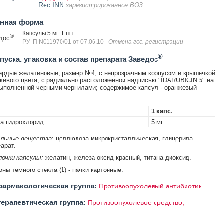
Rec.INN
зарегистрированное ВОЗ
енная форма
Капсулы 5 мг: 1 шт.
®
дос
РУ: П N011970/01 от 07.06.10
- Отмена гос. регистрации
®
уска, упаковка и состав препарата Заведос
ердые желатиновые, размер №4, с непрозрачным корпусом и крышечкой
жевого цвета, с радиально расположенной надписью "IDARUBICIN 5" на
ыполненной черными чернилами; содержимое капсул - оранжевый
1 капс.
а гидрохлорид
5 мг
льные вещества
: целлюлоза микрокристаллическая, глицерила
арат.
очки капсулы:
желатин, железа оксид красный, титана диоксид.
оны темного стекла (1) - пачки картонные.
армакологическая группа:
Противоопухолевый антибиотик
ерапевтическая группа:
Противоопухолевое средство,