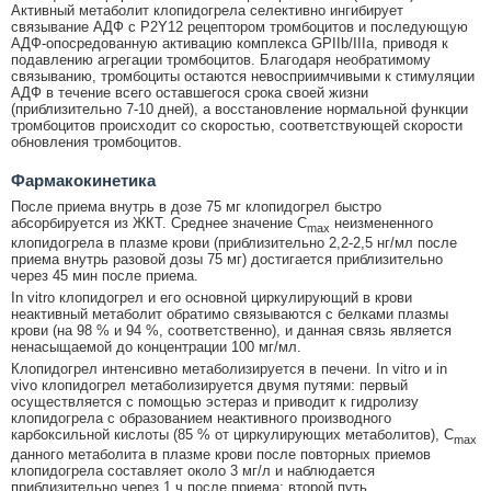
Активный метаболит клопидогрела селективно ингибирует
связывание АДФ с P2Y12 рецептором тромбоцитов и последующую
АДФ-опосредованную активацию комплекса GPIIb/IIIa, приводя к
подавлению агрегации тромбоцитов. Благодаря необратимому
связыванию, тромбоциты остаются невосприимчивыми к стимуляции
АДФ в течение всего оставшегося срока своей жизни
(приблизительно 7-10 дней), а восстановление нормальной функции
тромбоцитов происходит со скоростью, соответствующей скорости
обновления тромбоцитов.
Фармакокинетика
После приема внутрь в дозе 75 мг клопидогрел быстро
абсорбируется из ЖКТ. Среднее значение С
неизмененного
max
клопидогрела в плазме крови (приблизительно 2,2-2,5 нг/мл после
приема внутрь разовой дозы 75 мг) достигается приблизительно
через 45 мин после приема.
In vitro клопидогрел и его основной циркулирующий в крови
неактивный метаболит обратимо связываются с белками плазмы
крови (на 98 % и 94 %, соответственно), и данная связь является
ненасыщаемой до концентрации 100 мг/мл.
Клопидогрел интенсивно метаболизируется в печени. In vitro и in
vivo клопидогрел метаболизируется двумя путями: первый
осуществляется с помощью эстераз и приводит к гидролизу
клопидогрела с образованием неактивного производного
карбоксильной кислоты (85 % от циркулирующих метаболитов), C
max
данного метаболита в плазме крови после повторных приемов
клопидогрела составляет около 3 мг/л и наблюдается
приблизительно через 1 ч после приема; второй путь