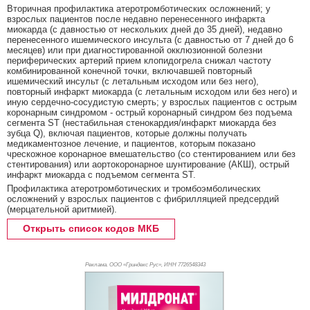
Вторичная профилактика атеротромботических осложнений; у
взрослых пациентов после недавно перенесенного инфаркта
миокарда (с давностью от нескольких дней до 35 дней), недавно
перенесенного ишемического инсульта (с давностью от 7 дней до 6
месяцев) или при диагностированной окклюзионной болезни
периферических артерий прием клопидогрела снижал частоту
комбинированной конечной точки, включавшей повторный
ишемический инсульт (с летальным исходом или без него),
повторный инфаркт миокарда (с летальным исходом или без него) и
иную сердечно-сосудистую смерть; у взрослых пациентов с острым
коронарным синдромом - острый коронарный синдром без подъема
сегмента ST (нестабильная стенокардия/инфаркт миокарда без
зубца Q), включая пациентов, которые должны получать
медикаментозное лечение, и пациентов, которым показано
чрескожное коронарное вмешательство (со стентированием или без
стентирования) или аортокоронарное шунтирование (АКШ), острый
инфаркт миокарда с подъемом сегмента ST.
Профилактика атеротромботических и тромбоэмболических
осложнений у взрослых пациентов с фибрилляцией предсердий
(мерцательной аритмией).
Открыть список кодов МКБ
Реклама. ООО «Гриндекс Рус», ИНН 772
6548343