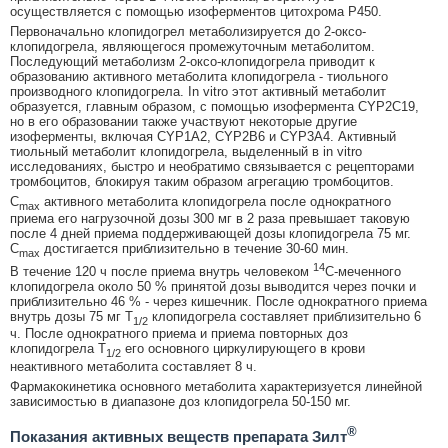
осуществляется с помощью изоферментов цитохрома Р450.
Первоначально клопидогрел метаболизируется до 2-оксо-
клопидогрела, являющегося промежуточным метаболитом.
Последующий метаболизм 2-оксо-клопидогрела приводит к
образованию активного метаболита клопидогрела - тиольного
производного клопидогрела. In vitro этот активный метаболит
образуется, главным образом, с помощью изофермента CYP2C19,
но в его образовании также участвуют некоторые другие
изоферменты, включая CYP1A2, CYP2B6 и CYP3A4. Активный
тиольный метаболит клопидогрела, выделенный в in vitro
исследованиях, быстро и необратимо связывается с рецепторами
тромбоцитов, блокируя таким образом агрегацию тромбоцитов.
С
активного метаболита клопидогрела после однократного
max
приема его нагрузочной дозы 300 мг в 2 раза превышает таковую
после 4 дней приема поддерживающей дозы клопидогрела 75 мг.
С
достигается приблизительно в течение 30-60 мин.
max
14
В течение 120 ч после приема внутрь человеком
C-меченного
клопидогрела около 50 % принятой дозы выводится через почки и
приблизительно 46 % - через кишечник. После однократного приема
внутрь дозы 75 мг Т
клопидогрела составляет приблизительно 6
1/2
ч. После однократного приема и приема повторных доз
клопидогрела Т
его основного циркулирующего в крови
1/2
неактивного метаболита составляет 8 ч.
Фармакокинетика основного метаболита характеризуется линейной
зависимостью в диапазоне доз клопидогрела 50-150 мг.
®
Показания активных веществ препарата Зилт