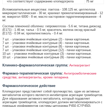
что соответствует содержанию клопидогрела
75 мг
Вспомогательные вещества
: лактоза - 108.125 мг, целлюлоза
микрокристаллическая - 30 мг, крахмал прежелатинизированный - 12
мг, макрогол 6000 - 8 мг, масло касторовое гидрогенизированное - 4
мг.
Состав пленочной оболочки:
гипромеллоза - 5.6 мг, титана диоксид
(Е171) - 1.46 мг, тальк - 0.5 мг, краситель железа оксид красный
(Е172) - 0.04 мг, пропиленгликоль - 0.4 мг.
7 шт. - упаковки ячейковые контурные (2) - пачки картонные.
7 шт. - упаковки ячейковые контурные (4) - пачки картонные.
7 шт. - упаковки ячейковые контурные (8) - пачки картонные.
7 шт. - упаковки ячейковые контурные (12) - пачки картонные.
10 шт. - упаковки ячейковые контурные (3) - пачки картонные.
10 шт. - упаковки ячейковые контурные (9) - пачки картонные.
Клинико-фармакологическая группа:
Антиагрегант
Фармако-терапевтическая группа:
Антитромботические
средства; антиагреганты, кроме гепарина
Фармакологическое действие
Клопидогрел представляет собой пролекарство, один из активных
метаболитов которого является ингибитором агрегации тромбоцитов.
Для образования активного метаболита, который подавляет
агрегацию тромбоцитов, клопидогрел должен метаболизироваться с
помощью изоферментов системы цитохрома Р450 (CYP450).