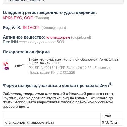
Владелец регистрационного удостоверения:
КРКА-РУС, ООО
(Россия)
Код ATX:
B01AC04
(Клопидогрел)
Активное вещество:
клопидогрел
(clopidogrel)
Rec.INN
зарегистрированное ВОЗ
Лекарственная форма
Таблетки, покрытые пленочной оболочкой, 75 мг: 14, 28,
30, 56, 84 или 90 шт.
®
Зилт
РУ: ЛП-№(001341)-(РГ-RU) от 26.10.22
- Бессрочно
Предыдущий РУ: ЛС-001229
®
Форма выпуска, упаковка и состав препарата Зилт
Таблетки, покрытые пленочной оболочкой
розового цвета,
круглые, слегка двояковыпуклые; вид на изломе - от белого до
почти белого цвета шероховатая масса с пленочной оболочкой
розового цвета.
1 таб.
клопидогрела гидросульфат
97.875 мг,