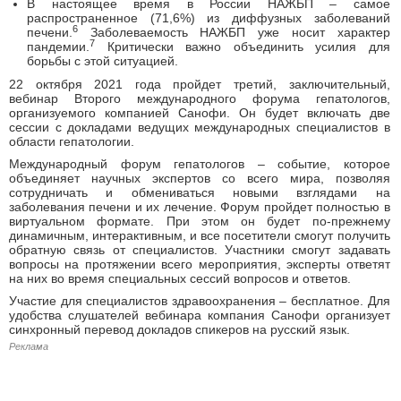
В настоящее время в России НАЖБП – самое
распространенное (71,6%) из диффузных заболеваний
6
печени.
Заболеваемость НАЖБП уже носит характер
7
пандемии.
Критически важно объединить усилия для
борьбы с этой ситуацией.
22 октября 2021 года пройдет третий, заключительный,
вебинар Второго международного форума гепатологов,
организуемого компанией Санофи. Он будет включать две
сессии с докладами ведущих международных специалистов в
области гепатологии.
Международный форум гепатологов – событие, которое
объединяет научных экспертов со всего мира, позволяя
сотрудничать и обмениваться новыми взглядами на
заболевания печени и их лечение. Форум пройдет полностью в
виртуальном формате. При этом он будет по-прежнему
динамичным, интерактивным, и все посетители смогут получить
обратную связь от специалистов. Участники смогут задавать
вопросы на протяжении всего мероприятия, эксперты ответят
на них во время специальных сессий вопросов и ответов.
Участие для специалистов здравоохранения – бесплатное. Для
удобства слушателей вебинара компания Санофи организует
синхронный перевод докладов спикеров на русский язык.
Реклама