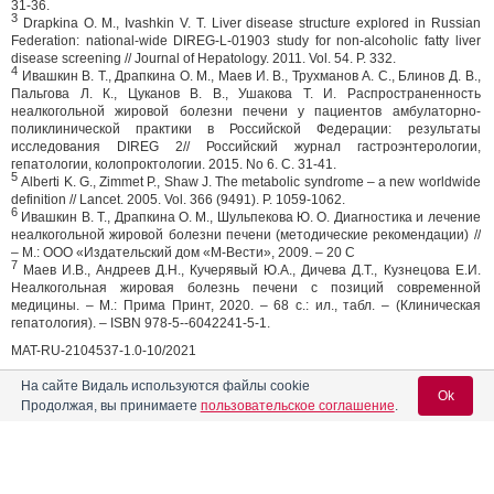
31-36.
3
Drapkina O. M., Ivashkin V. T. Liver disease structure explored in Russian
Federation: national-wide DIREG-L-01903 study for non-alcoholic fatty liver
disease screening // Journal of Hepatology. 2011. Vol. 54. P. 332.
4
Ивашкин В. Т., Драпкина О. М., Маев И. В., Трухманов А. С., Блинов Д. В.,
Пальгова Л. К., Цуканов В. В., Ушакова Т. И. Распространенность
неалкогольной жировой болезни печени у пациентов амбулаторно-
поликлинической практики в Российской Федерации: результаты
исследования DIREG 2// Российский журнал гастроэнтерологии,
гепатологии, колопроктологии. 2015. No 6. С. 31-41.
5
Alberti K. G., Zimmet P., Shaw J. The metabolic syndrome – a new worldwide
definition // Lancet. 2005. Vol. 366 (9491). P. 1059-1062.
6
Ивашкин В. Т., Драпкина О. М., Шульпекова Ю. О. Диагностика и лечение
неалкогольной жировой болезни печени (методические рекомендации) //
– М.: ООО «Издательский дом «М-Вести», 2009. – 20 С
7
Маев И.В., Андреев Д.Н., Кучерявый Ю.А., Дичева Д.Т., Кузнецова Е.И.
Неалкогольная жировая болезнь печени с позиций современной
медицины. – М.: Прима Принт, 2020. – 68 с.: ил., табл. – (Клиническая
гепатология). – ISBN 978-5--6042241-5-1.
MAT-RU-2104537-1.0-10/2021
20.10.2021
На сайте Видаль используются файлы cookie
Поделиться
Ok
Продолжая, вы принимаете
пользовательское соглашение
.
Вход для специалистов
0
0