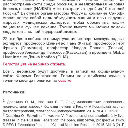
распространенности среди россиян, а неалкогольная жировая
болезнь печени (НАЖБП) может затрагивать до 4 из 10 жителей
4
России.
Выступая организатором Форума, компания Санофи
ставит перед собой цель объединить знания и опыт ведущих
мировых медицинских экспертов, чтобы обеспечить нашим
пациентам лучшее лечение. Только вместе мы можем помочь
людям жить полной и здоровой жизнью.
22 октября в вебинаре примут участие четверо международных
экспертов: профессор Цзянь-Гао Фань (Китай), профессор Герт
Фрикер (Германия), профессор Чавдар Павлов (Россия),
профессор Александр Нерсесов (Казахстан) и президент Global
Liver Institute Донна Крайер (США).
Регистрация на вебинар открыта.
Все 3 вебинара будут доступны в записи на официальном
сайте Форума Гепатологов. Ролики на английском языке в
течение месяца появятся по
ссылке
.
Источники:
1
Драпкина О. М., Ивашкин В. Т. Эпидемиологические особенности
неалкогольной жировой болезни печени в России // Российский журнал
гастроэнтерологии, гепатологии, колопроктологии. 2014. № 4. С. 32-38.
2
Drapkina O., Evsyutina Y., Ivashkin V. Prevalence of non-alcoholic fatty liver
disease in the Russian Federation: the open, multicenter, prospective study,
DIREG 1 // American Journal of Clinical Medicine Research 2015. Vol. 3 (2). P.