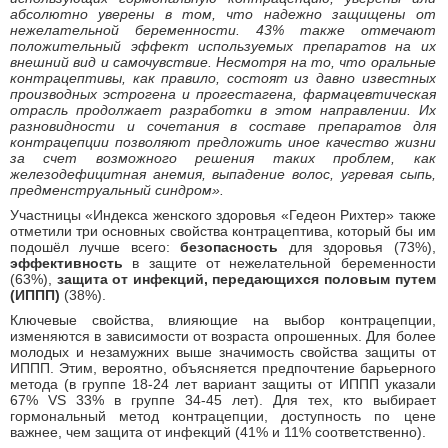
абсолютно уверены в том, что надежно защищены от
нежелательной беременности. 43% также отмечают
положительный эффект используемых препаратов на их
внешний вид и самочувствие. Несмотря на то, что оральные
контрацептивы, как правило, состоят из давно известных
производных эстрогена и прогестагена, фармацевтическая
отрасль продолжает разработки в этом направлении. Их
разновидности и сочетания в составе препаратов для
контрацепции позволяют предложить иное качество жизни
за счет возможного решения таких проблем, как
железодефицитная анемия, выпадение волос, угревая сыпь,
предменструальный синдром».
Участницы «Индекса женского здоровья «Гедеон Рихтер» также
отметили три основных свойства контрацептива, который бы им
подошёл лучше всего:
безопасность
для здоровья (73%),
эффективность
в защите от нежелательной беременности
(63%),
защита от инфекций, передающихся половым путем
(ИППП)
(38%).
Ключевые свойства, влияющие на выбор контрацепции,
изменяются в зависимости от возраста опрошенных. Для более
молодых и незамужних выше значимость свойства защиты от
ИППП. Этим, вероятно, объясняется предпочтение барьерного
метода (в группе 18-24 лет вариант защиты от ИППП указали
67% VS 33% в группе 34-45 лет). Для тех, кто выбирает
гормональный метод контрацепции, доступность по цене
важнее, чем защита от инфекций (41% и 11% соответственно).