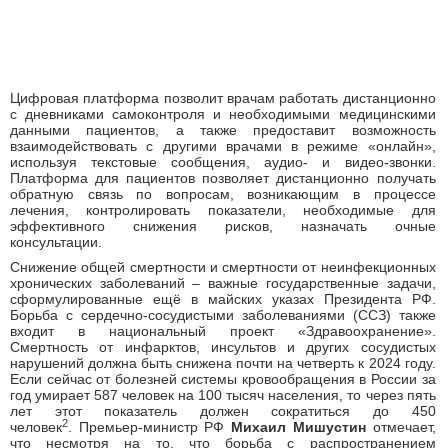
Цифровая платформа позволит врачам работать дистанционно
с дневниками самоконтроля и необходимыми медицинскими
данными пациентов, а также предоставит возможность
взаимодействовать с другими врачами в режиме «онлайн»,
используя текстовые сообщения, аудио- и видео-звонки.
Платформа для пациентов позволяет дистанционно получать
обратную связь по вопросам, возникающим в процессе
лечения, контролировать показатели, необходимые для
эффективного снижения рисков, назначать очные
консультации.
Снижение общей смертности и смертности от неинфекционных
хронических заболеваний – важные государственные задачи,
сформулированные ещё в майских указах Президента РФ.
Борьба с сердечно-сосудистыми заболеваниями (ССЗ) также
входит в национальный проект «Здравоохранение».
Смертность от инфарктов, инсультов и других сосудистых
нарушений должна быть снижена почти на четверть к 2024 году.
Если сейчас от болезней системы кровообращения в России за
год умирает 587 человек на 100 тысяч населения, то через пять
лет этот показатель должен сократиться до 450
2
человек
. Премьер-министр РФ
Михаил Мишустин
отмечает,
что несмотря на то, что борьба с распространением