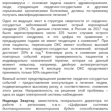
коронавируса – основная задача нашего здравоохранения,
люди, страдающие сердечно-сосудистыми и другими
серьезными хроническими болезнями, должны по-прежнему
3
получать квалифицированное лечение.
Одно из ведущих мест в структуре смертности от сердечно-
сосудистых заболеваний занимает острый коронарный
синдром (ОКС). По данным статистики, в России за 2017 год
было зарегистрировано около 325 тысяч случаев острого
коронарного синдрома, и это цифра по сравнению с
4
предыдущими годами не имеет тенденцию к снижению
. При
этом пациенты, перенесшие ОКС имеют особенно высокий
риск повторных сердечно-сосудистых осложнений, который
5
достигает 20% в год.
Ключевую роль в снижении риска
повторных событий играет приверженность пациентов к
индивидуально назначенной терапии, которая на данный
момент невысока, например, двойную антиагрегантную
терапию в течение 6 месяцев после ОКС продолжают
6
принимать только 50% пациентов.
Важный аспект предотвращения развития сердечно-сосудистых
событий – предоставление консультации и лечения людям,
подвергающимся высокому риску, и, соответственно, снижение
этого риска. Направленность на решение этой проблемы –
одна из задач электронной системы наблюдения.
Надежда Звартау
, заместитель генерального директора по
работе с регионами, к.м.н.:
«Цифровая система
дистанционного мониторинга будет способствовать