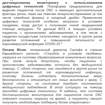
дистанционному мониторингу с использованием
цифровых технологий
. Платформа предназначена для
ведения пациентов после ОКС и имеющих дополнительные
факторы риска, такие как тяжелая гиперхолестеринемия (в том
числе семейные формы) и сахарный диабет. Применение
цифровых технологий особенно актуально в условиях
пандемии, когда доступ к получению очной медицинской
помощи затруднен. По данным ВОЗ, в текущих условиях
пациенты с хроническими заболеваниями, в том числе с
сердечно-сосудистыми патологиями, находятся в группе риска
развития осложнений и повышенной летальности от
1
коронавирусной инфекции COVID-19.
Оксана Монж
, генеральный директор Санофи в странах
Евразийского региона:
«
Сегодня, в условиях пандемии,
нагрузка на систему здравоохранения значительно возросла.
При этом нельзя допустить, чтобы пациенты с
хроническими заболеваниями остались без медицинской
помощи. С одной стороны, они находятся в группе риска по
развитию осложнений от коронавирусной инфекции,
поэтому должны соблюдать дополнительные меры
безопасности и отказаться от очных визитов к врачу. С
другой стороны, их состояние требует постоянного
медицинского наблюдения. В этой ситуации на помощь
приходят цифровые технологии. Я надеюсь, что система
дистанционного мониторинга для пациентов после ОКС
поможет снизить нагрузку на врачей, а пациенты смогут
получать необходимую поддержку более оперативно
».