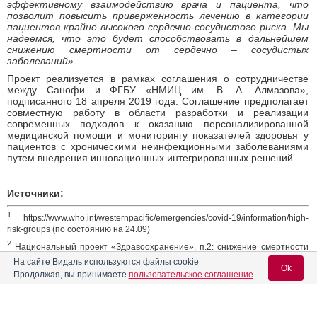
эффективному взаимодействию врача и пациента, что
позволит повысить приверженность лечению в категории
пациентов крайне высокого сердечно-сосудистого риска. Мы
надеемся, что это будет способствовать в дальнейшем
снижению смертности от сердечно – сосудистых
заболеваний».
Проект реализуется в рамках соглашения о сотрудничестве
между Санофи и ФГБУ «НМИЦ им. В. А. Алмазова»,
подписанного 18 апреля 2019 года. Соглашение предполагает
совместную работу в области разработки и реализации
современных подходов к оказанию персонализированной
медицинской помощи и мониторингу показателей здоровья у
пациентов с хроническими неинфекционными заболеваниями
путем внедрения инновационных интегрированных решений.
Источники:
1
https://www.who.int/westernpacific/emergencies/covid-19/information/high-
risk-groups (по состоянию на 24.09)
2
Национальный проект «Здравоохранение», п.2: снижение смертности
от болезней системы кровообращения
На сайте Видаль используются файлы cookie
Ok
3
Продолжая, вы принимаете
пользовательское соглашение
.
http://government.ru/news/39487/
4
Заболеваемость взрослого населения России в 2017 году.
Статистические материалы. Часть III. Москва 2018. Электронный ресурс
[https://minzdrav.gov.ru/ministry/61/22/stranitsa-979/statisticheskie-i-