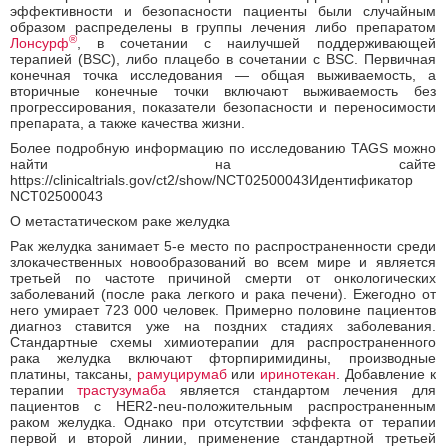
эффективности и безопасности пациенты были случайным
образом распределены в группы лечения либо препаратом
®
Лонсурф
, в сочетании с наилучшей поддерживающей
терапией (BSC), либо плацебо в сочетании с BSC. Первичная
конечная точка исследования — общая выживаемость, а
вторичные конечные точки включают выживаемость без
прогрессирования, показатели безопасности и переносимости
препарата, а также качества жизни.
Более подробную информацию по исследованию TAGS можно
найти на сайте
https://clinicaltrials.gov/ct2/show/NCT02500043Идентификатор
NCT02500043
О метастатическом раке желудка
Рак желудка занимает 5-е место по распространенности среди
злокачественных новообразований во всем мире и является
третьей по частоте причиной смерти от онкологических
заболеваний (после рака легкого и рака печени). Ежегодно от
него умирает 723 000 человек. Примерно половине пациентов
диагноз ставится уже на поздних стадиях заболевания.
Стандартные схемы химиотерапии для распространенного
рака желудка включают фторпиримидины, производные
платины, таксаны,
рамуцирумаб
или
иринотекан
. Добавление к
терапии
трастузумаба
является стандартом лечения для
пациентов с HER2-neu-положительным распространенным
раком желудка. Однако при отсутствии эффекта от терапии
первой и второй линии, применение стандартной третьей