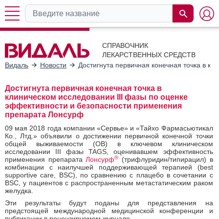
СПРАВОЧНИК
ЛЕКАРСТВЕННЫХ СРЕДСТВ
Видаль
Новости
Достигнута первичная конечная точка в к
Достигнута первичная конечная точка в
клиническом исследовании III фазы по оценке
эффективности и безопасности применения
препарата Лонсурф
09 мая 2018 года компании «Сервье» и «Тайхо Фармасьютикал
Ко., Лтд.» объявили о достижении первичной конечной точки
общей выживаемости (ОВ) в ключевом клиническом
исследовании III фазы TAGS, оценивавшем эффективность
®
применения препарата
Лонсурф
(трифлуридин/типирацил) в
комбинации с наилучшей поддерживающей терапией (best
supportive care, BSC), по сравнению с плацебо в сочетании с
BSC, у пациентов с распространенным метастатическим раком
желудка.
Эти результаты будут поданы для представления на
предстоящей международной медицинской конференции и
публикации в рецензируемом журнале.