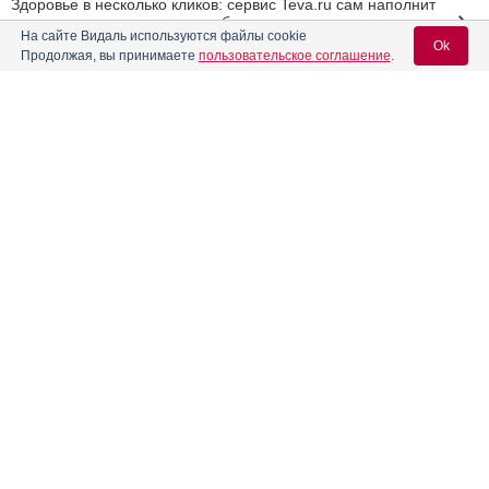
Здоровье в несколько кликов: сервис Teva.ru сам наполнит
домашнюю аптечку всем необходимым
На сайте Видаль используются файлы cookie
Ok
Школа для терапевтов и кардиологов «Спорные вопросы
Продолжая, вы принимаете
пользовательское соглашение
.
гастропротекции у коморбидных пациентов
терапевтического и кардиологического профиля»,
Волгоград
Вход для специалистов
Реклама
E-mail учетной записи Vidal:
Пароль:
Регистрация
Забыли пароль?