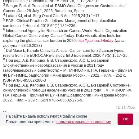
Hepatocellular Carcinoma. NEJM Evid. 78, 1–12 (2022).
3
Sangro B et al. Presented at: ESMO World Congress on Gastrointestinal
Cancer; June 28-July 1, 2023; Barcelona, Spain
4
Lafaro KJ, et al. Surg Oncol Clin N Am. 2015;24(1):1−17.
5
EASL Clinical Practice Guidelines: Management of hepatocellular
carcinoma. J Hepatol. 2018;69(1):182−236.
6
International Agency for Research on Cancer/World Health Organization.
Global Cancer Observatory. Cancer Today: Data visualization tools for
exploring the global cancer burden in 2020.
http://gco.iarc.fr/today
. (дата
доступа – 23.10.2023)
7
Dal Maso L, Panato C, Tavilla A, et al. Cancer cure for 32 cancer types:
results from the EUROCARE-5 study. Int J Epidemiol. 2020;49(5):1517–25.
8
Под ред. А.Д. Каприна, В.В. Старинского, А.О. Шахзадовой
Злокачественные новообразования в России в 2021 году
(заболеваемость и смертность) – М.: МНИОИ им. П.А. Герцена − филиал
ФГБУ «НМИЦ радиологии» Минздрава России, − 2022. − илл. − 252 с.
ISBN 978-5-85502-280-3
9
Под ред. А.Д. Каприна, В.В. Старинского, А.О. Шахзадовой Состояние
онкологической помощи населению России в 2021 году. − М.: МНИОИ им.
П.А. Герцена − филиал ФГБУ «НМИЦ радиологии» Минздрава России,
2022. − илл. – 239 с. ISBN 978-5-85502-275-9.
10.11.2023
Поделиться
На сайте Видаль используются файлы cookie
Ok
Продолжая, вы принимаете
пользовательское соглашение
.
0
0