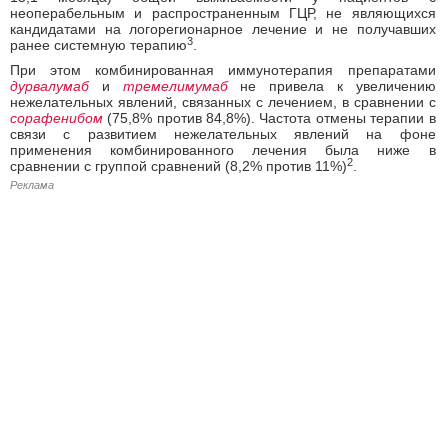
неоперабельным и распространенным ГЦР, не являющихся
кандидатами на логорегионарное лечение и не получавших
3
ранее системную терапию
.
При этом комбинированная иммунотерапия препаратами
дурвалумаб
и
тремелимумаб
не привела к увеличению
нежелательных явлений, связанных с лечением, в сравнении с
сорафенибом
(75,8% против 84,8%). Частота отмены терапии в
связи с развитием нежелательных явлений на фоне
применения комбинированного лечения была ниже в
2
сравнении с группой сравнений (8,2% против 11%)
.
Реклама