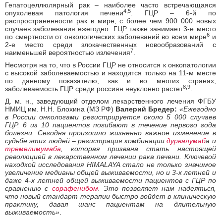
Гепатоцеллюлярный рак – наиболее часто встречающаяся
4,5
опухолевая патология печени
. ГЦР – 6-й по
распространенности рак в мире, с более чем 900 000 новых
случаев заболевания ежегодно. ГЦР также занимает 3-е место
6
по смертности от онкологических заболеваний во всем мире
и
2-е место среди злокачественных новообразований с
7
наименьшей вероятностью излечения
.
Несмотря на то, что в России ГЦР не относится к онкопатологии
с высокой заболеваемостью и находится только на 11-м месте
по данному показателю, как и во многих странах,
8,9
заболеваемость ГЦР среди россиян неуклонно растет
.
Д. м. н., заведующий отделом лекарственного лечения ФГБУ
НМИЦ им. Н.Н. Блохина (МЗ РФ)
Валерий Бредер:
«Ежегодно
в России онкологами регистрируется около 5 000 случаев
ГЦР. 6 из 10 пациентов погибают в течение первого года
болезни. Сегодня произошло жизненно важное изменение в
судьбе этих людей – регистрация комбинации
дурвалумаб
а и
тремелимумаба
, которая призвана стать настоящей
революцией в лекарственном лечении рака печени. Ключевой
находкой исследования HIMALAYA стало не только значимое
увеличение медианы общей выживаемости, но и 3-х летней и
даже 4-х летней общей выживаемости пациентов с ГЦР по
сравнению с
сорафенибом
. Это позволяет нам надеяться,
что новый стандарт терапии быстро войдет в клиническую
практику, давая шанс пациентам на длительную
выживаемость»
.