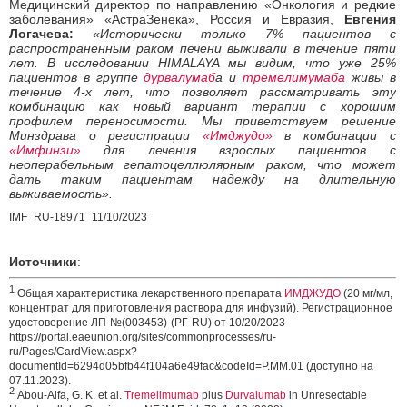
Медицинский директор по направлению «Онкология и редкие
заболевания» «АстраЗенека», Россия и Евразия,
Евгения
Логачева:
«Исторически только 7% пациентов с
распространенным раком печени выживали в течение пяти
лет. В исследовании HIMALAYA мы видим, что уже 25%
пациентов в группе
дурвалумаб
а и
тремелимумаба
живы в
течение 4-х лет, что позволяет рассматривать эту
комбинацию как новый вариант терапии с хорошим
профилем переносимости. Мы приветствуем решение
Минздрава о регистрации
«Имджудо»
в комбинации с
«Имфинзи»
для лечения взрослых пациентов с
неоперабельным гепатоцеллюлярным раком, что может
дать таким пациентам надежду на длительную
выживаемость».
IMF
_RU-18971_11/10/2023
Источники
:
1
Общая характеристика лекарственного препарата
ИМДЖУДО
(20 мг/мл,
концентрат для приготовления раствора для инфузий). Регистрационное
удостоверение ЛП-№(003453)-(РГ-RU) от 10/20/2023
https://portal.eaeunion.org/sites/commonprocesses/ru-
ru/Pages/CardView.aspx?
documentId=6294d05bfb44f104a6e49fac&codeId=P.MM.01 (доступно на
07.11.2023).
2
Abou-Alfa, G. K. et al.
Tremelimumab
plus
Durvalumab
in Unresectable