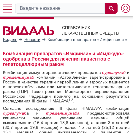
СПРАВОЧНИК
ЛЕКАРСТВЕННЫХ СРЕДСТВ
Видаль
Новости
Комбинация препаратов «Имфинзи» и «Имд
Комбинация препаратов «Имфинзи» и «Имджудо»
одобрена в России для лечения пациентов с
гепатоцеллюрным раком
Комбинация иммунотерапевтических препаратов
дурвалумаб
и
тремелимумаб
компании «АстраЗенека» зарегистрирована в
России в качестве терапии первой линии у взрослых пациентов
с нерезектабельным или метастатическим гепатоцеллюрным
раком (ГЦР). Такое решение Министерство здравоохранения
Российской Федерации приняло на основании результатов
1,2
исследования III фазы HIMALAYA
.
Согласно исследованию III фазы HIMALAYA комбинация
дурвалумаб
а
и
тремелимумаба
продемонстрировала
клинически значимое увеличение медианы общей
выживаемости (16,4 против 13,8 месяцев), а также 3-х летней
(30,7 против 19,8 месяцев) и далее 4-х летней (25,12 против
15,1 месяца) общей выживаемости у пациентов с