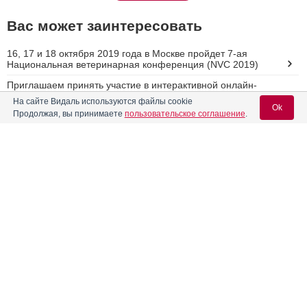
Вас может заинтересовать
16, 17 и 18 октября 2019 года в Москве пройдет 7-ая
Национальная ветеринарная конференция (NVC 2019)
Приглашаем принять участие в интерактивной онлайн-
трансляции «День нефрологии»
На сайте Видаль используются файлы cookie
Ok
Продолжая, вы принимаете
пользовательское соглашение
.
Онлайн-семинар на тему "Хроническая болезнь почек"
Вебинар на тему: "Гипертиреоз кошек глазами нефролога"
Вход для специалистов
Онлайн-семинар Школы Hill s на тему: «Пациент
E-mail учетной записи Vidal:
дерматолога на приёме у терапевта»
Реклама
Пароль: