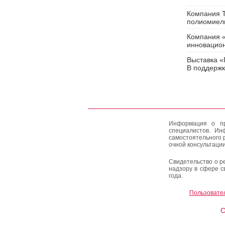
Компания T
полиомиел
Компания «
инновацион
Выставка «
В поддержк
Информация о пр
специалистов. Ин
самостоятельного 
очной консультации
Свидетельство о р
надзору в сфере с
года.
Пользовате
C