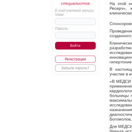
специалистов
На этой н
Ресерч», 
E-mail учетной записи
клинически
Vidal:
Спонсором
Пароль:
Проведени
созданного
Клиническ
разработ
исследов
инновацио
Регистрация
гипертоние
Забыли пароль?
В настоящ
участие в 
«В МЕДСИ с
применен
кардиологи
больницы 
максималь
исследов
назначен
диагности
Богомолов,
Для МЕДСИ 
бренда исс