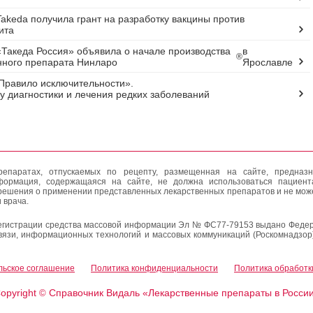
akeda получила грант на разработку вакцины против
ита
Такеда Россия» объявила о начале производства
в
®
ного препарата Нинларо
Ярославле
Правило исключительности».
у диагностики и лечения редких заболеваний
епаратах, отпускаемых по рецепту, размещенная на сайте, предназн
формация, содержащаяся на сайте, не должна использоваться пациен
решения о применении представленных лекарственных препаратов и не мож
 врача.
егистрации средства массовой информации Эл № ФС77-79153 выдано Федер
вязи, информационных технологий и массовых коммуникаций (Роскомнадзор
льское соглашение
Политика конфиденциальности
Политика обработк
opyright
Справочник Видаль «Лекарственные препараты в Росси
©