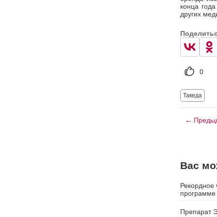
конца года
других мед
Поделить
0
Такеда
← Предыд
Вас мо
Рекордное 
программе
Препарат Э