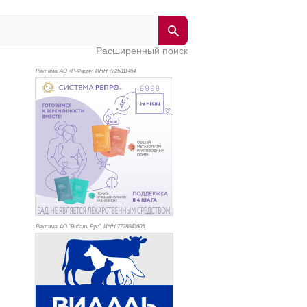
Расширенный поиск
Реклама. АО «Р-Фарм», ИНН 772
6311464
Реклама. АО "Видаль Рус", ИНН 772
8043605