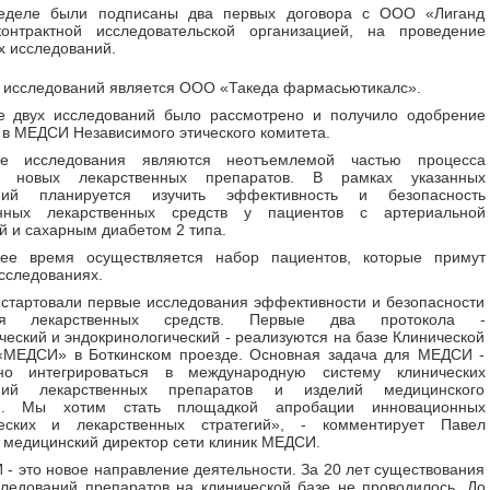
еделе были подписаны два первых договора с ООО «Лиганд
контрактной исследовательской организацией, на проведение
х исследований.
 исследований является ООО «Такеда фармасьютикалс».
е двух исследований было рассмотрено и получило одобрение
 в МЕДСИ Независимого этического комитета.
ие исследования являются неотъемлемой частью процесса
ки новых лекарственных препаратов. В рамках указанных
аний планируется изучить эффективность и безопасность
нных лекарственных средств у пациентов с артериальной
й и сахарным диабетом 2 типа.
ее время осуществляется набор пациентов, которые примут
исследованиях.
тартовали первые исследования эффективности и безопасности
ия лекарственных средств. Первые два протокола -
ческий и эндокринологический - реализуются на базе Клинической
«МЕДСИ» в Боткинском проезде. Основная задача для МЕДСИ -
но интегрироваться в международную систему клинических
аний лекарственных препаратов и изделий медицинского
ия. Мы хотим стать площадкой апробации инновационных
ческих и лекарственных стратегий», - комментирует Павел
 медицинский директор сети клиник МЕДСИ.
- это новое направление деятельности. За 20 лет существования
ледований препаратов на клинической базе не проводилось. До