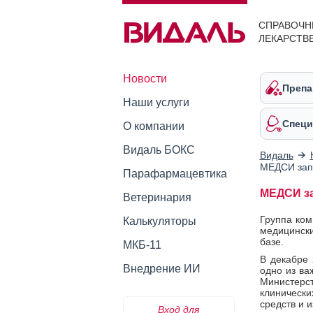
СПРАВОЧН
ЛЕКАРСТВ
Новости
Препа
Наши услуги
Специ
О компании
Видаль БОКС
Видаль
МЕДСИ запу
Парафармацевтика
МЕДСИ за
Ветеринария
Группа ком
Калькуляторы
медицински
базе.
МКБ-11
В декабре 
Внедрение ИИ
одно из ва
Министерс
клиническ
средств и 
Вход для