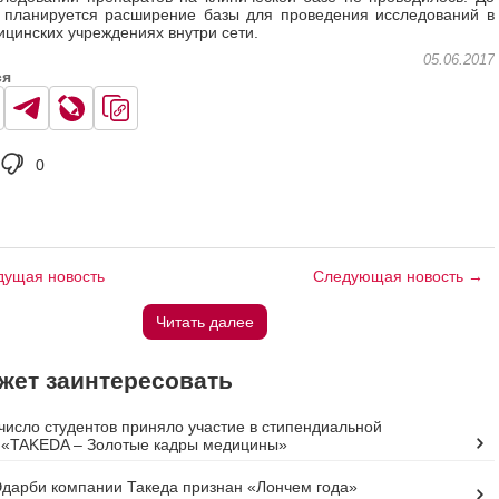
 планируется расширение базы для проведения исследований в
ицинских учреждениях внутри сети.
05.06.2017
ся
0
ущая новость
Следующая новость →
Читать далее
жет заинтересовать
число студентов приняло участие в стипендиальной
 «TAKEDA – Золотые кадры медицины»
дарби компании Такеда признан «Лончем года»