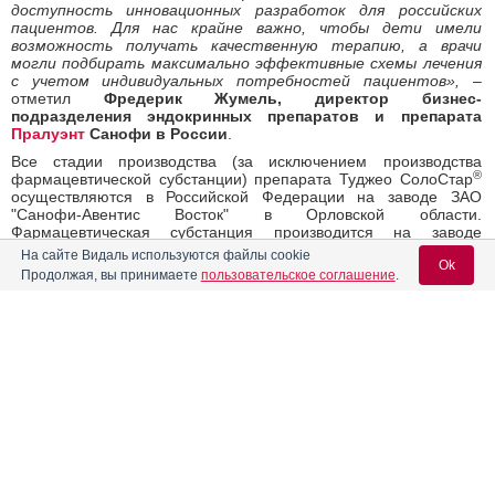
доступность инновационных разработок для российских
пациентов. Для нас крайне важно, чтобы дети имели
возможность получать качественную терапию, а врачи
могли подбирать максимально эффективные схемы лечения
с учетом индивидуальных потребностей пациентов», –
отметил
Фредерик Жумель, директор бизнес-
подразделения эндокринных препаратов и препарата
Пралуэнт
Санофи в России
.
Все стадии производства (за исключением производства
®
фармацевтической субстанции) препарата Туджео СолоCтар
осуществляются в Российской Федерации на заводе ЗАО
"Санофи-Авентис Восток" в Орловской области.
Фармацевтическая субстанция производится на заводе
Санофи во Франкфурте, Германия.
На сайте Видаль используются файлы cookie
Ok
Продолжая, вы принимаете
пользовательское соглашение
.
Источники:
1
Сайт Государственного реестра лекарственных средств. [Электронный
ресурс] 07 февраля 2020 г. URL:
https:
/
/grls.rosminzdrav.ru
Вход для специалистов
/Grls_View_v2.aspx?routingGuid=424c4ad4-27fe-44e0-ad39-
6b840d1de94c&t=
2
E-mail учетной записи Vidal:
Викулова О.К., Дедов И.И., Шестакова М.В., Железнякова А.В., Исаков
М.А. Атлас регистра сахарного диабета РФ. Том 22, спецвыпуск 2. 2019.
https://dia-endojournals.ru/dia/article/view/12208/9338
3
Согласно Регистру сахарного диабета на конец 2018 года.
4
Инструкция по медицинскому применению препарата
Туджео
Пароль:
®
СолоСтар
. РУ ЛП-003 653 от 30.05.2016