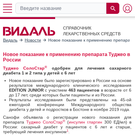
СПРАВОЧНИК
ЛЕКАРСТВЕННЫХ СРЕДСТВ
Видаль
Новости
Новое показание к применению препарата
Новое показание к применению препарата Туджео в
России
®
Туджео СолоСтар
одобрен для лечения сахарного
диабета 1 и 2 типа у детей с 6 лет
Новое показание было зарегистрировано в России на основе
результатов международного клинического исследования
EDITION
JUNIOR
с участием
463 пациентов
в возрасте от 6
до 17 лет, среди которых были пациенты и из России.
Результаты исследования были представлены на 45-ой
ежегодной конференции Международного общества
диабета у детей и подростков в Бостоне в ноябре 2019 года.
Санофи объявила о регистрации нового показания для
®
препарата
Туджео СолоСтар
(
инсулин гларгин
300 ЕД/мл) в
России: сахарный диабет у пациентов с 6 лет и старше,
1
требующий лечения инсулином
.