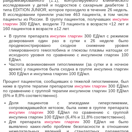
рандомизированного (1:1), контролируемого клинического
исследования у детей и подростков с сахарным диабетом 1
типа EDITION JUNIOR, которое проходило в течение 26 недель.
В исследовании приняли участие 463 пациента, в том числе
пациенты из России. В группу пациентов, получавших
инсулин
гларгин
300 ЕД/мл, входили 73 пациента в возрасте <12 лет и
160 пациентов в возрасте ≥12 лет.
В группе препарата
инсулин гларгин
300 ЕД/мл с режимом
дозирования один раз в сутки к 26 неделе было
продемонстрировано сходное снижение уровня
гликированного гемоглобина и глюкозы плазмы натощак от
исходного уровня по сравнению с инсулином гларгин 100
ЕД/мл.
Частота возникновения гипогликемии (за сутки и в ночное
время) у пациентов была сходна в группе инсулина гларгин
300 ЕД/мл и инсулина гларгин 100 ЕД/мл.
Процент пациентов, сообщивших о тяжелой гипогликемии, был
ниже в группе терапии препаратом
инсулин гларгин
300 ЕД/мл
по сравнению с группой терапии инсулином гларгин 100 ЕД/мл
(6% и 8,8% соответственно).
Доля пациентов с эпизодами гипергликемии,
сопровождавшейся кетозом, была ниже в группе препарата
инсулин гларгин
300 ЕД/мл по сравнению с группой
инсулина гларгин 100 ЕД/мл (6,4% и 11,8% соответственно).
Для препарата
инсулин гларгин
300 ЕД/мл не было
выявлено каких-либо проблем безопасности в отношении
нежелательных явлений и стандартных параметров