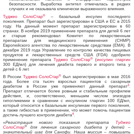
безопасности. Выработка антител отмечалась в редких
случаях и не оказывала клинически выраженного влияния.
®
Туджео СолоСтар
– базальный инсулин последнего
поколения. Препарат был зарегистрирован в США и ЕС в 2015
году. На данный момент препарат зарегистрирован в 60
странах. В ноябре 2019 применение препарата для детей 6 лет
и старше рекомендовал Комитет по лекарственным
препаратам для медицинского применения (CHMP)
Европейского агентства по лекарственным средствам (ЕМА). В
декабре 2019 года Управление по контролю качества пищевых
продуктов и лекарственных средств США (FDA) одобрило
®
применение препарата
Туджео СолоСтар
(
инсулин гларгин
300 ЕД/мл) для лечения диабета первого и второго типа у
детей с 6 лет.
®
В России
Туджео СолоСтар
был зарегистрирован в мае 2016
года. Более ста тысяч взрослых пациентов с сахарным
3
диабетом в России уже применяют данный препарат
.
Препарат отличается более ровным и стабильным профилем
действия, и, соответственно, меньшим числом эпизодов
гипогликемии в сравнении с инсулином гларгин 100 ЕД/мл,
который относится к базальным инсулинам первого поколения,
а также гибкостью в применении, что может помочь пациентам
4
достичь лучшего контроля диабета
.
«
Регистрация нового показания препарата
Туджео
®
СолоСтар
для лечения сахарного диабета у детей –
значительный шаг для Санофи. Наша миссия – повышать