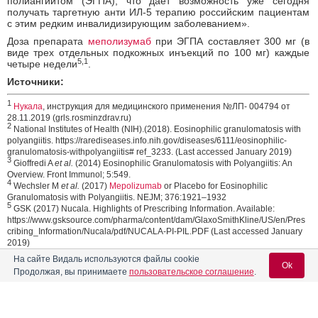
полиангиитом (ЭГПА), что дает возможность уже сегодня
получать таргетную анти ИЛ-5 терапию российским пациентам
с этим редким инвалидизирующим заболеванием».
Доза препарата
меполизумаб
при ЭГПА составляет 300 мг (в
виде трех отдельных подкожных инъекций по 100 мг) каждые
5,1
четыре недели
.
Источники:
1
Нукала
, инструкция для медицинского применения №ЛП- 004794 от
28.11.2019 (grls.rosminzdrav.ru)
2
National Institutes of Health (NIH).(2018). Eosinophilic granulomatosis with
polyangiitis. https://rarediseases.info.nih.gov/diseases/6111/eosinophilic-
granulomatosis-withpolyangiitis# ref_3233. (Last accessed January 2019)
3
Gioffredi A
et al.
(2014) Eosinophilic Granulomatosis with Polyangiitis: An
Overview. Front Immunol; 5:549.
4
Wechsler M
et al.
(2017)
Mepolizumab
or Placebo for Eosinophilic
Granulomatosis with Polyangiitis. NEJM; 376:1921–1932
5
GSK (2017) Nucala. Highlights of Prescribing Information. Available:
https://www.gsksource.com/pharma/content/dam/GlaxoSmithKline/US/en/Pres
cribing_Information/Nucala/pdf/NUCALA-PI-PIL.PDF (Last accessed January
2019)
На сайте Видаль используются файлы cookie
23.03.2020
Ok
Поделиться
Продолжая, вы принимаете
пользовательское соглашение
.