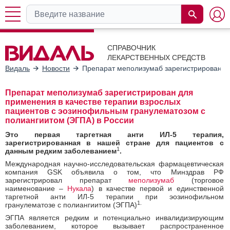
СПРАВОЧНИК
ЛЕКАРСТВЕННЫХ СРЕДСТВ
Видаль
Новости
Препарат меполизумаб зарегистрирован дл
Препарат меполизумаб зарегистрирован для
применения в качестве терапии взрослых
пациентов с эозинофильным гранулематозом с
полиангиитом (ЭГПА) в России
Это первая таргетная анти ИЛ-5 терапия,
зарегистрированная в нашей стране для пациентов с
1
данным редким заболеванием
.
Международная научно-исследовательская фармацевтическая
компания GSK объявила о том, что Минздрав РФ
зарегистрировал препарат
меполизумаб
(торговое
наименование –
Нукала
) в качестве первой и единственной
таргетной анти ИЛ-5 терапии при эозинофильном
1.
гранулематозе с полиангиитом (ЭГПА)
ЭГПА является редким и потенциально инвалидизирующим
заболеванием, которое вызывает распространенное