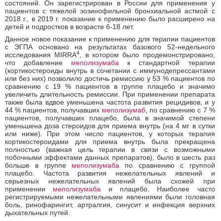
состояний. Он зарегистрирован в России для применения у
пациентов с тяжелой эозинофильной бронхиальной астмой с
2018 г., в 2019 г. показание к применению было расширено на
детей и подростков в возрасте 6-18 лет.
Данное новое показание к применению для терапии пациентов
с ЭГПА основано на результатах базового 52-недельного
4
исследования MIRRA
, в котором было продемонстрировано,
что добавление
меполизумаба
к стандартной терапии
(кортикостероиды внутрь в сочетании с иммунодепрессантами
или без них) позволило достичь ремиссию у 53 % пациентов по
сравнению с 19 % пациентов в группе плацебо и значимо
увеличить длительность ремиссии. При применении препарата
также была вдвое уменьшена частота развития рецидивов, и у
44 % пациентов, получавших
меполизумаб
, по сравнению с 7 %
пациентов, получавших плацебо, была в значимой степени
уменьшена доза стероидов для приема внутрь (на 4 мг в сутки
или ниже). При этом число пациентов, у которых терапия
кортикостероидами для приема внутрь была прекращена
полностью (важная цель терапии в связи с возможными
побочными эффектами данных препаратов), было в шесть раз
больше в группе
меполизумаба
по сравнению с группой
плацебо. Частота развития нежелательных явлений и
серьезных нежелательных явлений была схожей при
применении
меполизумаба
и плацебо. Наиболее часто
регистрируемыми нежелательными явлениями были головная
боль, ринофарингит, артралгия, синусит и инфекция верхних
дыхательных путей.