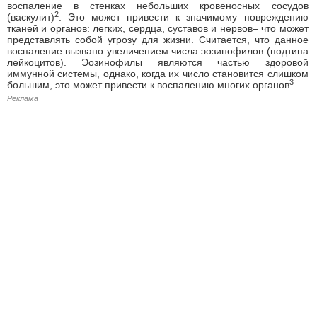
воспаление в стенках небольших кровеносных сосудов
2
(васкулит)
. Это может привести к значимому повреждению
тканей и органов: легких, сердца, суставов и нервов– что может
представлять собой угрозу для жизни. Считается, что данное
воспаление вызвано увеличением числа эозинофилов (подтипа
лейкоцитов). Эозинофилы являются частью здоровой
иммунной системы, однако, когда их число становится слишком
3
большим, это может привести к воспалению многих органов
.
Реклама