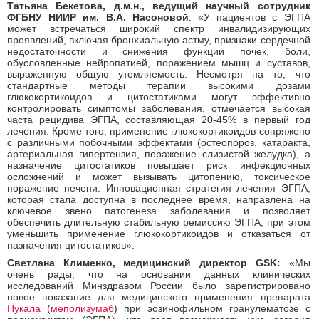
Татьяна Бекетова, д.м.н., ведущий научный сотрудник
ФГБНУ НИИР им. В.А. Насоновой
: «У пациентов с ЭГПА
может встречаться широкий спектр инвалидизирующих
проявлений, включая бронхиальную астму, признаки сердечной
недостаточности и снижения функции почек, боли,
обусловленные нейропатией, поражением мышц и суставов,
выраженную общую утомляемость. Несмотря на то, что
стандартные методы терапии высокими дозами
глюкокортикоидов и цитостатиками могут эффективно
контролировать симптомы заболевания, отмечается высокая
часта рецидива ЭГПА, составляющая 20-45% в первый год
лечения. Кроме того, применение глюкокортикоидов сопряжено
с различными побочными эффектами (остеопороз, катаракта,
артериальная гипертензия, поражение слизистой желудка), а
назначение цитостатиков повышает риск инфекционных
осложнений и может вызывать цитопению, токсическое
поражение печени. Инновационная стратегия лечения ЭГПА,
которая стала доступна в последнее время, направлена на
ключевое звено патогенеза заболевания и позволяет
обеспечить длительную стабильную ремиссию ЭГПА, при этом
уменьшить применение глюкокортикоидов и отказаться от
назначения цитостатиков».
Светлана Клименко, медицинский директор
GSK
:
«Мы
очень рады, что на основании данных клинических
исследований Минздравом России было зарегистрировано
новое показание для медицинского применения препарата
Нукала
(
меполизумаб
) при эозинофильном гранулематозе с