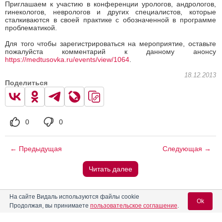
Приглашаем к участию в конференции урологов, андрологов,
гинекологов, неврологов и других специалистов, которые
сталкиваются в своей практике с обозначенной в программе
проблематикой.
Для того чтобы зарегистрироваться на мероприятие, оставьте
пожалуйста комментарий к данному анонсу
https://medtusovka.ru/events/view/1064
.
18.12.2013
Поделиться
0
0
← Предыдущая
Следующая →
Читать далее
Вас может заинтересовать
На сайте Видаль используются файлы cookie
Ok
Продолжая, вы принимаете
пользовательское соглашение
.
Состоится турнир по боулингу «Кубок Здоровья»