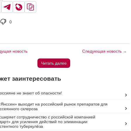
0
ущая новость
Следующая новость →
Читать далее
жет заинтересовать
россияне не знают об опасности!
Янссен» выходит на российский рынок препаратов для
ссеянного склероза
сширяет сотрудничество с российской компанией
арт» для усиления действий по элиминации
стентного туберкулёза