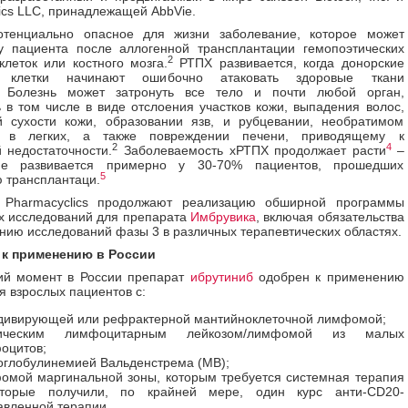
ics LLC, принадлежащей AbbVie.
тенциально опасное для жизни заболевание, которое может
у пациента после аллогенной трансплантации гемопоэтических
2
клеток или костного мозга.
РТПХ развивается, когда донорские
 клетки начинают ошибочно атаковать здоровые ткани
Болезнь может затронуть все тело и почти любой орган,
 в том числе в виде отслоения участков кожи, выпадения волос,
й сухости кожи, образовании язв, и рубцевании, необратимом
и в легких, а также повреждении печени, приводящему к
2
4
 недостаточности.
Заболеваемость хРТПХ продолжает расти
–
ие развивается примерно у 30-70% пациентов, прошедших
5
 трансплантаци.
 Pharmacyclics продолжают реализацию обширной программы
х исследований для препарата
Имбрувика
, включая обязательства
нию исследований фазы 3 в различных терапевтических областях.
 к применению в России
ий момент в России препарат
ибрутиниб
одобрен к применению
я взрослых пациентов с:
дивирующей или рефрактерной мантийноклеточной лимфомой;
ническим лимфоцитарным лейкозом/лимфомой из малых
оцитов;
оглобулинемией Вальденстрема (МВ);
омой маргинальной зоны, которым требуется системная терапия
торые получили, по крайней мере, один курс анти-CD20-
авленной терапии.