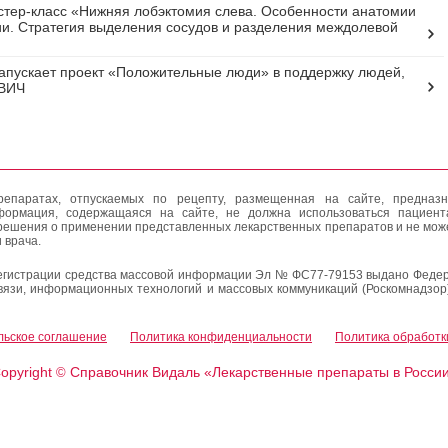
тер-класс «Нижняя лобэктомия слева. Особенности анатомии
ии. Стратегия выделения сосудов и разделения междолевой
апускает проект «Положительные люди» в поддержку людей,
 ВИЧ
епаратах, отпускаемых по рецепту, размещенная на сайте, предназн
формация, содержащаяся на сайте, не должна использоваться пациен
решения о применении представленных лекарственных препаратов и не мож
 врача.
егистрации средства массовой информации Эл № ФС77-79153 выдано Федер
вязи, информационных технологий и массовых коммуникаций (Роскомнадзор
льское соглашение
Политика конфиденциальности
Политика обработк
opyright
Справочник Видаль «Лекарственные препараты в Росси
©