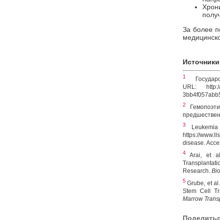
Хрон
получ
За более п
медицинск
Источники
1
Государс
URL:
http
3bb4f057abb5
2
Гемопоэтич
предшественн
3
Leukemia a
https://www.ll
disease. Acce
4
Arai, et al
Transplantat
Research.
Bio
5
Grube, et al
Stem Cell Tr
Marrow Trans
Поделить