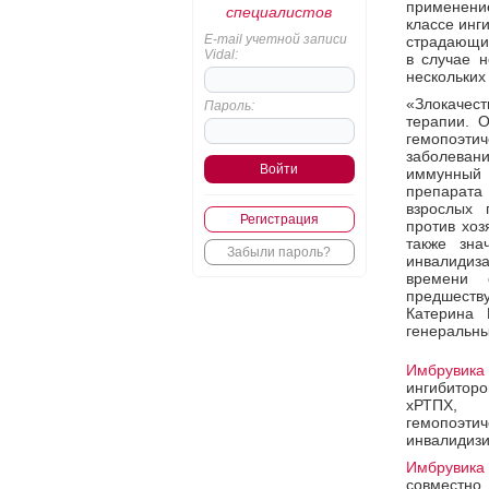
применен
специалистов
классе инг
E-mail учетной записи
страдающих
Vidal:
в случае н
нескольких
«Злокачес
Пароль:
терапии. 
гемопоэтич
заболеван
иммунный 
препарат
взрослых 
Регистрация
против хоз
также зна
Забыли пароль?
инвалидиз
времени 
предшеств
Катерина 
генеральны
Имбрувика
ингибиторо
хРТПХ, 
гемопоэтич
инвалидизи
Имбрувика
совместно 