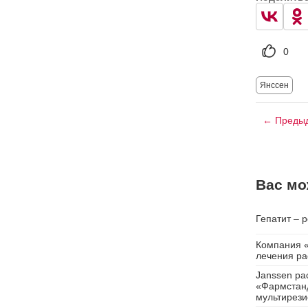
0
Янссен
← Предыд
Вас мо
Гепатит – 
Компания «
лечения ра
Janssen ра
«Фармстанд
мультирези