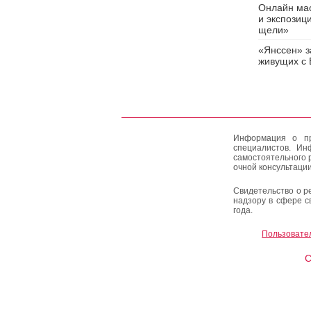
Онлайн мас
и экспозиц
щели»
«Янссен» з
живущих с
Информация о пр
специалистов. Ин
самостоятельного 
очной консультации
Свидетельство о р
надзору в сфере с
года.
Пользовате
C