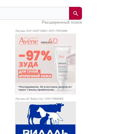
Расширенный поиск
Реклама. ООО «ПЬЕР ФАБР», ИНН: 770
4719490
Реклама. АО "Видаль Рус", ИНН 772
8043605