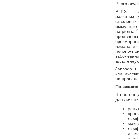
Pharmacycl
РТПХ – по
развиться 
стволовых 
иммунные
2
пациента.
проявляясь
чрезмерно
изменени
печеночной
заболеван
аллогенную
Janssen и
клинически
по проведе
Показания
В настоящ
для лечени
реци
хро
лимф
макр
лимф
и ко
напр