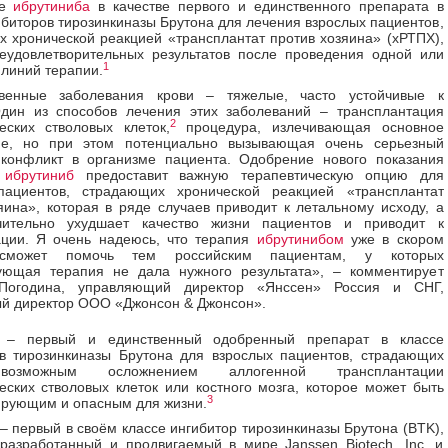
ие
ибрутиниба
в качестве первого и единственного препарата в
ибиторов тирозинкиназы Брутона для лечения взрослых пациентов,
 хронической реакцией «трансплантат против хозяина» (хРТПХ),
еудовлетворительных результатов после проведения одной или
1
 линий терапии.
твенные заболевания крови – тяжелые, часто устойчивые к
Один из способов лечения этих заболеваний – трансплантация
2
еских стволовых клеток,
процедура, излечивающая основное
ие, но при этом потенциально вызывающая очень серьезный
конфликт в организме пациента. Одобрение нового показания
а
ибрутиниб
предоставит важную терапевтическую опцию для
пациентов, страдающих хронической реакцией «трансплантат
яина», которая в ряде случаев приводит к летальному исходу, а
чительно ухудшает качество жизни пациентов и приводит к
ации. Я очень надеюсь, что терапия
ибрутинибом
уже в скором
сможет помочь тем российским пациентам, у которых
ующая терапия не дала нужного результата», – комментирует
Погодина, управляющий директор «Янссен» Россия и СНГ,
й директор ООО «Джонсон & Джонсон».
– первый и единственный одобренный препарат в классе
в тирозинкиназы Брутона для взрослых пациентов, страдающих
возможным осложнением аллогенной трансплантации
еских стволовых клеток или костного мозга, которое может быть
3
рующим и опасным для жизни.
– первый в своём классе ингибитор тирозинкиназы Брутона (BTK),
разработанный и продвигаемый в мире Janssen Biotech, Inc. и