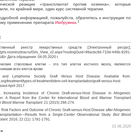
ической реакции «трансплантат против хозяина», которые
или, по крайней мере, один курс системной терапии.
одробной информацией, пожалуйста, обратитесь к инструкции по
1
ому применению препарата
Имбрувика
.
:
твенный реестр лекарствнных средств
[Электронный ресурс],
://grls.rosminzdrav.ru/Grls_View_v2.aspx?routingGuid=99acbc9d-710d-446b-9291-
&t= Дата обращения: 04.05.2020 г.
еские стволовые клетки - это тип клеток костного мозга, являются
иками всех клеток крови
nd Lymphoma Society. Graft Versus Host Disease. Available from:
s.org/treatment/types-of-treatment/stem-cell-transplantation/graft-versus-host-
ssed April 2017.
. Increasing Incidence of Chronic Graft-versus-Host Disease in Allogeneic
ion: A Report from the Center for International Blood and Marrow Transplant
l Blood Marrow Transplant
: 21 (2015) 266-274.
. Risk Factors and Outcome of Chronic Graft-versus-Host Disease after Allogeneic
ansplantation—Results from a Single-Center Observational Study.
Biol Blood
plant
: 2016; 22 (11): 1781-1791.
01.06.2020
ся