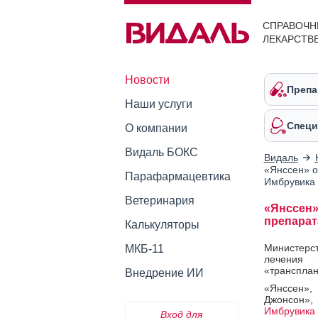
СПРАВОЧН
ЛЕКАРСТВ
Новости
Препа
Наши услуги
Специ
О компании
Видаль БОКС
Видаль
«Янссен» о
Парафармацевтика
Имбрувика
Ветеринария
«Янссен»
препарат
Калькуляторы
Министерс
МКБ-11
лечения 
«трансплан
Внедрение ИИ
«Янссен»,
Джонсон», 
Имбрувика
Вход для