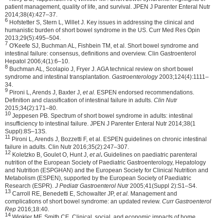
patient management, quality of life, and survival. JPEN J Parenter Enteral Nutr
2014;38(4):427–37.
6
Hofstetter S, Stern L, Willet J. Key issues in addressing the clinical and
humanistic burden of short bowel syndrome in the US. Curr Med Res Opin
2013;29(5):495–504.
7
O'Keefe SJ, Buchman AL, Fishbein TM, et al. Short bowel syndrome and
intestinal failure: consensus, definitions and overview. Clin Gastroenterol
Hepatol 2006;4(1):6–10.
8
Buchman AL, Scolapio J, Fryer J. AGA technical review on short bowel
syndrome and intestinal transplantation.
Gastroenterology
2003;124(4):1111–
34.
9
Pironi L, Arends J, Baxter J,
et al.
ESPEN endorsed recommendations.
Definition and classification of intestinal failure in adults.
Clin Nutr
2015;34(2):171–80.
10
Jeppesen PB. Spectrum of short bowel syndrome in adults: intestinal
insufficiency to intestinal failure. JPEN J Parenter Enteral Nutr 2014;38(1
Suppl):8S–13S.
11
Pironi L, Arends J, Bozzetti F, et al. ESPEN guidelines on chronic intestinal
failure in adults. Clin Nutr 2016;35(2):247–307.
12
Koletzko B, Goulet O, Hunt J,
et al
.
Guidelines on paediatric parenteral
nutrition of the European Society of Paediatric Gastroenterology, Hepatology
and Nutrition (ESPGHAN) and the European Society for Clinical Nutrition and
Metabolism (ESPEN), supported by the European Society of Paediatric
Research (ESPR).
J Pediatr Gastroenterol Nutr
2005;41(Suppl 2):S1–S4.
13
Carroll RE, Benedetti E, Schowalter JP,
et al.
Management and
complications of short bowel syndrome: an updated review.
Curr Gastroenterol
Rep
2016;18:40.
14
Winkler MF, Smith CE. Clinical, social, and economic impacts of home