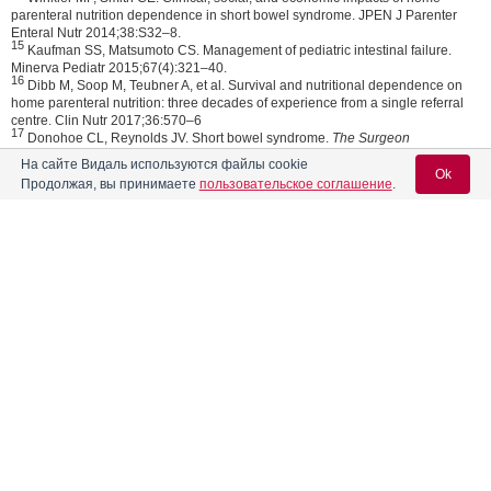
parenteral nutrition dependence in short bowel syndrome. JPEN J Parenter
Enteral Nutr 2014;38:S32–8.
15
Kaufman SS, Matsumoto CS. Management of pediatric intestinal failure.
Minerva Pediatr 2015;67(4):321–40.
16
Dibb M, Soop M, Teubner A, et al. Survival and nutritional dependence on
home parenteral nutrition: three decades of experience from a single referral
centre. Clin Nutr 2017;36:570–6
17
Donohoe CL, Reynolds JV. Short bowel syndrome.
The Surgeon
2010;8(5):270–9.
На сайте Видаль используются файлы cookie
18
Jeppesen PB, Sanguinetti EL, Buchman A,
et al.
Teduglutide
(ALX-0600), a
Ok
Продолжая, вы принимаете
пользовательское соглашение
.
dipeptidyl peptidase IV resistant
glucagon
-like peptide 2 analogue, improves
intestinal function in short bowel syndrome patients.
Gut
2005;54(9):1224–31.
19
Kocoshis SA, Merritt RJ, Hill S, et al. Safety and efficacy of
teduglutide
in
pediatric patients with intestinal failure due to short bowel syndrome: A 24-
Вход для специалистов
week, phase III study. JPEN J Parenter Enteral Nutr 2019;doi:
10.1002/jpen.1690 [Epub ahead of print].
E-mail учетной записи Vidal:
07.07.2021
Поделиться
Пароль:
0
0
Такеда