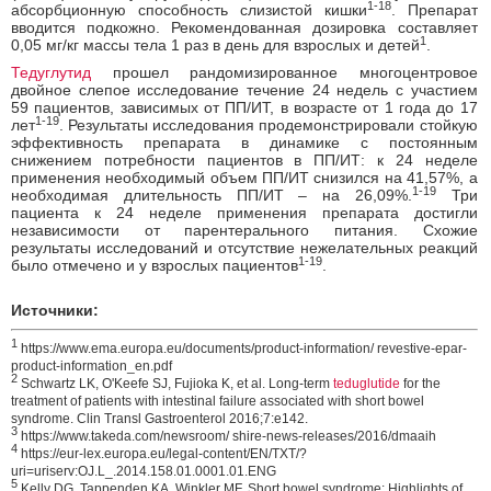
1-18
абсорбционную способность слизистой кишки
. Препарат
вводится подкожно. Рекомендованная дозировка составляет
1
0,05 мг/кг массы тела 1 раз в день для взрослых и детей
.
Тедуглутид
прошел рандомизированное многоцентровое
двойное слепое исследование течение 24 недель с участием
59 пациентов, зависимых от ПП/ИТ, в возрасте от 1 года до 17
1-19
лет
. Результаты исследования продемонстрировали стойкую
эффективность препарата в динамике с постоянным
снижением потребности пациентов в ПП/ИТ: к 24 неделе
применения необходимый объем ПП/ИТ снизился на 41,57%, а
1-19
необходимая длительность ПП/ИТ – на 26,09%.
Три
пациента к 24 неделе применения препарата достигли
независимости от парентерального питания. Схожие
результаты исследований и отсутствие нежелательных реакций
1-19
было отмечено и у взрослых пациентов
.
Источники:
1
https://www.ema.europa.eu/documents/product-information/ revestive-epar-
product-information_en.pdf
2
Schwartz LK, O'Keefe SJ, Fujioka K, et al. Long-term
teduglutide
for the
treatment of patients with intestinal failure associated with short bowel
syndrome. Clin Transl Gastroenterol 2016;7:e142.
3
https://www.takeda.com/newsroom/ shire-news-releases/2016/dmaaih
4
https://eur-lex.europa.eu/legal-content/EN/TXT/?
uri=uriserv:OJ.L_.2014.158.01.0001.01.ENG
5
Kelly DG, Tappenden KA, Winkler MF. Short bowel syndrome: Highlights of