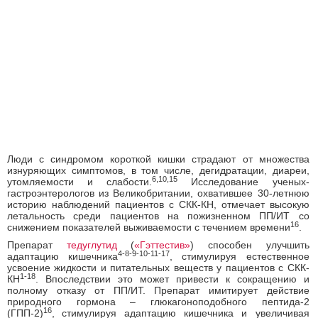
Люди с синдромом короткой кишки страдают от множества
изнуряющих симптомов, в том числе, дегидратации, диареи,
6,10,15
утомляемости и слабости.
Исследование ученых-
гастроэнтерологов из Великобритании, охватившее 30-летнюю
историю наблюдений пациентов с СКК-КН, отмечает высокую
летальность среди пациентов на пожизненном ПП/ИТ со
16
снижением показателей выживаемости с течением времени
.
Препарат
тедуглутид
(
«Гэттестив»
) способен улучшить
4-8-9-10-11-17
адаптацию кишечника
, стимулируя естественное
усвоение жидкости и питательных веществ у пациентов с СКК-
1-18
КН
. Впоследствии это может привести к сокращению и
полному отказу от ПП/ИТ. Препарат имитирует действие
природного гормона – глюкагоноподобного пептида-2
16
(ГПП-2)
,
стимулируя адаптацию кишечника и увеличивая