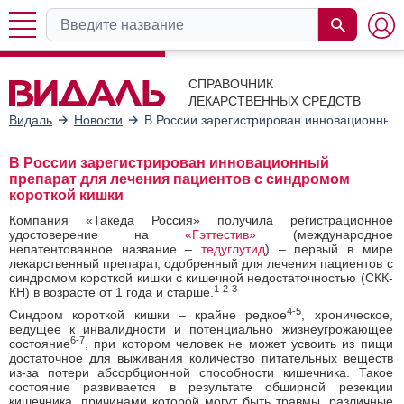
СПРАВОЧНИК
ЛЕКАРСТВЕННЫХ СРЕДСТВ
Видаль
Новости
В России зарегистрирован инновационный 
В России зарегистрирован инновационный
препарат для лечения пациентов с синдромом
короткой кишки
Компания «Такеда Россия» получила регистрационное
удостоверение на
«Гэттестив»
(международное
непатентованное название –
тедуглутид
) – первый в мире
лекарственный препарат, одобренный для лечения пациентов с
синдромом короткой кишки с кишечной недостаточностью (СКК-
1-2-3
КН) в возрасте от 1 года и старше.
4-5
Синдром короткой кишки – крайне редкое
, хроническое,
ведущее к инвалидности и потенциально жизнеугрожающее
6-7
состояние
, при котором человек не может усвоить из пищи
достаточное для выживания количество питательных веществ
из-за потери абсорбционной способности кишечника. Такое
состояние развивается в результате обширной резекции
кишечника, причинами которой могут быть травмы, различные