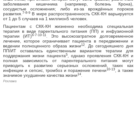
заболевания кишечника (например, болезнь Крона),
сосудистые осложнения; либо из-за врождённых пороков
7-8-9
развития.
В мире распространенность СКК-КН варьируется
от 1 до 5 случаев на 1 миллион5 человек.
Пациентам с СКК-КН жизненно необходима специальная
терапия в виде парентального питания (ПП) и инфузионной
6-7-10-11
терапии (ИТ)
. Это высокозатратное долговременное
лечение, которое ограничивает пациента в передвижении и
12
ведении полноценного образа жизни
. До сегодняшнего дня
ПП/ИТ оставалась единственным вариантом терапии для
5
поддержания жизни пациента
, однако проявления СКК-КН и
полная зависимость от парентерального питания могут
приводить к развитию серьезных осложнений, таких как
10-13
инфекции и сепсис, тромбоз и поражение печени
, а также
14
значимое ухудшение качества жизни
.
Реклама