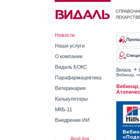
СПРАВОЧН
ЛЕКАРСТВ
Новости
Препа
Наши услуги
Специ
О компании
Видаль БОКС
Видаль
Вебинар, п
Парафармацевтика
Вебинар,
Ветеринария
Атопичес
Калькуляторы
МКБ-11
Внедрение ИИ
Вход для