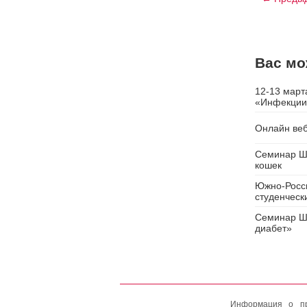
Вас мо
12-13 март
«Инфекции 
Онлайн веб
Семинар Шк
кошек
Южно-Росс
студенческ
Семинар Шк
диабет»
Информация о пр