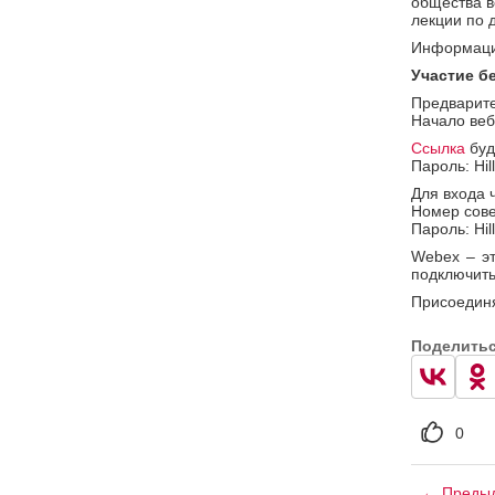
общества в
лекции по 
Информаци
Участие б
Предварите
Начало веб
Ссылка
буд
Пароль: Hil
Для входа 
Номер сове
Пароль: Hil
Webex – э
подключить
Присоединя
Поделить
0
← Предыд