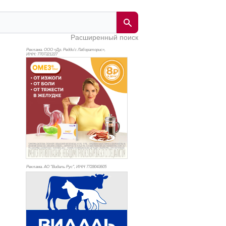
Расширенный поиск
Реклама. ООО «Др. Редди’с Лабораторис»,
ИНН: 770
7321227
Реклама. АО "Видаль Рус", ИНН 772
8043605