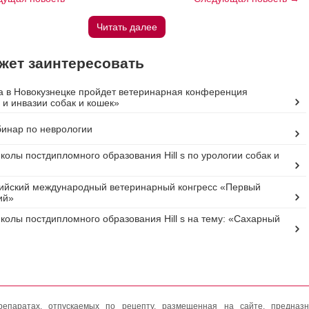
Читать далее
жет заинтересовать
а в Новокузнецке пройдет ветеринарная конференция
и инвазии собак и кошек»
инар по неврологии
олы постдипломного образования Hill s по урологии собак и
ийский международный ветеринарный конгресс «Первый
ий»
олы постдипломного образования Hill s на тему: «Сахарный
епаратах, отпускаемых по рецепту, размещенная на сайте, предназн