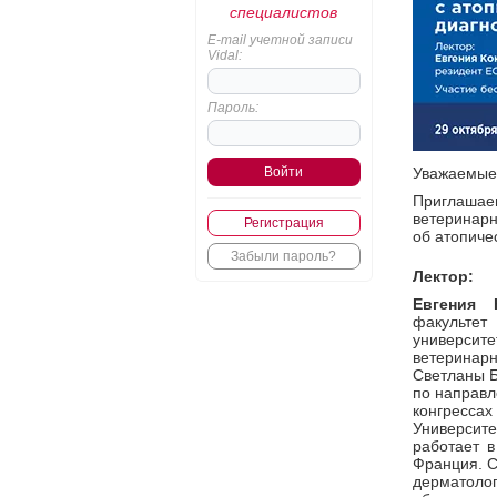
специалистов
E-mail учетной записи
Vidal:
Пароль:
Уважаемые 
Приглашае
ветеринарн
Регистрация
об атопиче
Забыли пароль?
Лектор:
Евгения 
факультет
университе
ветеринарн
Светланы Б
по направл
конгрессах
Университ
работает в
Франция. С
дерматоло