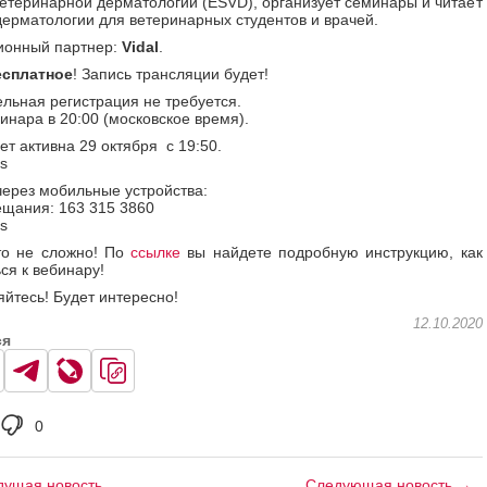
етеринарной дерматологии (ESVD), организует семинары и читает
дерматологии для ветеринарных студентов и врачей.
онный партнер:
Vidal
.
есплатное
! Запись трансляции будет!
льная регистрация не требуется.
инара в 20:00 (московское время).
ет активна 29 октября с 19:50.
ls
через мобильные устройства:
щания: 163 315 3860
ls
то не сложно! По
ссылке
вы найдете подробную инструкцию, как
ся к вебинару!
йтесь! Будет интересно!
12.10.2020
ся
0
ущая новость
Следующая новость →