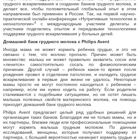
грудного вскармливания и созданию банков грудного молока, и
делает все, чтобы положительный глобальный опыт в этом
направлении был применен в России. Так, на первой научно-
практической онлайн-конференции «Нутритивные технологии в
4
неонатологии»
с международным участием делегаты и
участники поделились опытом и передовыми технологиями
поддержки грудного вскармливания у больных детей.
Домашний банк грудного молока с Philips
Avent
Иногда мама не может кормить ребенка грудью, и это не
связано с тем, что молоко пропало. Причин может быть
множество: малыш не может правильно захватить сосок или
«ленится» самостоятельно сосать по физиологическим
причинам. Другой случай – ребенок какое-то время после
рождения провел в отделении патологии, и наладить грудное
вскармливание в первые дни жизни не удалось. Некоторые
мамы просто не могут постоянно находиться с ребенком –
например, если им нужно ходить на работу. Если родители
сталкиваются с подобными ситуациями, но не хотят лишать
малыша полезных свойств материнского молока, на помощь
приходят домашний банк грудного молока.
Philips Avent предлагает целый ряд удобных решений для
организации таких банков. Благодаря им не только мамы, но и
их партнеры, близкие люди или профессиональные помощники
могут кормить малыша грудным молоком. По данным
исследований, женщины, которые получают поддержку от
партнера, с большей вероятностью начинают кормить грудью и