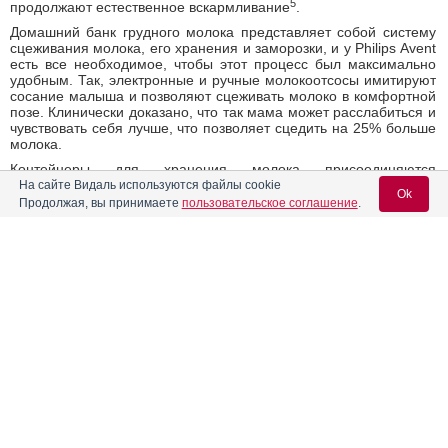
5
продолжают естественное вскармливание
.
Домашний банк грудного молока представляет собой систему
сцеживания молока, его хранения и заморозки, и у Philips Avent
есть все необходимое, чтобы этот процесс был максимально
удобным. Так, электронные и ручные молокоотсосы имитируют
сосание малыша и позволяют сцеживать молоко в комфортной
позе. Клинически доказано, что так мама может расслабиться и
чувствовать себя лучше, что позволяет сцедить на 25% больше
молока.
Контейнеры для хранения молока присоединяются
непосредственно к молокоотсосу и позволяют безопасно
На сайте Видаль используются файлы cookie
Ok
хранить грудное молоко в холодильнике или морозильной
Продолжая, вы принимаете
пользовательское соглашение
.
камере. Когда приходит время, любой член семьи может
быстро разморозить и подогреть его с помощью электрического
подогревателя для бутылочек с функцией разморозки.
Вход для специалистов
Использование для кормления бутылочек Philips Avent серии
Natural поможет снизить риск отказа от груди при кормлении из
E-mail учетной записи Vidal:
домашнего банка молока. Бутылочка имеет специальную
широкую соску, которая по форме и размерам имитирует
материнскую грудь, поэтому малыш будет правильно
захватывать соску, как при грудном вскармливании.
Пароль:
Источники:
1
Всемирная Неделя грудного вскармливания