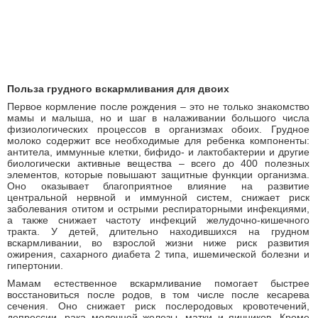
Польза грудного вскармливания для двоих
Первое кормление после рождения – это не только знакомство
мамы и малыша, но и шаг в налаживании большого числа
физиологических процессов в организмах обоих. Грудное
молоко содержит все необходимые для ребенка компоненты:
антитела, иммунные клетки, бифидо- и лактобактерии и другие
биологически активные вещества – всего до 400 полезных
элементов, которые повышают защитные функции организма.
Оно оказывает благоприятное влияние на развитие
центральной нервной и иммунной систем, снижает риск
заболевания отитом и острыми респираторными инфекциями,
а также снижает частоту инфекций желудочно-кишечного
тракта. У детей, длительно находившихся на грудном
вскармливании, во взрослой жизни ниже риск развития
ожирения, сахарного диабета 2 типа, ишемической болезни и
гипертонии.
Мамам естественное вскармливание помогает быстрее
восстановиться после родов, в том числе после кесарева
сечения. Оно снижает риск послеродовых кровотечений,
депрессии, рака молочной железы, матки и яичников. Кроме