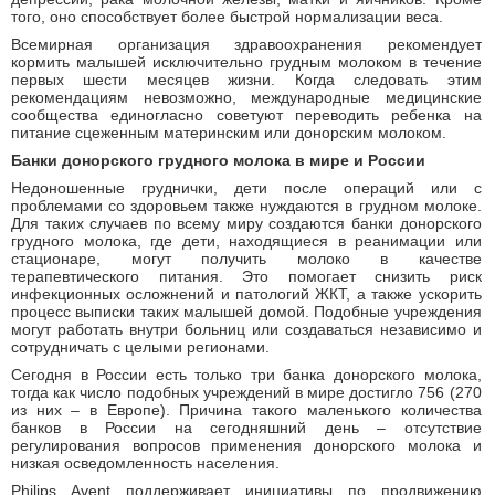
того, оно способствует более быстрой нормализации веса.
Всемирная организация здравоохранения рекомендует
кормить малышей исключительно грудным молоком в течение
первых шести месяцев жизни. Когда следовать этим
рекомендациям невозможно, международные медицинские
сообщества единогласно советуют переводить ребенка на
питание сцеженным материнским или донорским молоком.
Банки донорского грудного молока в мире и России
Недоношенные груднички, дети после операций или с
проблемами со здоровьем также нуждаются в грудном молоке.
Для таких случаев по всему миру создаются банки донорского
грудного молока, где дети, находящиеся в реанимации или
стационаре, могут получить молоко в качестве
терапевтического питания. Это помогает снизить риск
инфекционных осложнений и патологий ЖКТ, а также ускорить
процесс выписки таких малышей домой. Подобные учреждения
могут работать внутри больниц или создаваться независимо и
сотрудничать с целыми регионами.
Сегодня в России есть только три банка донорского молока,
тогда как число подобных учреждений в мире достигло 756 (270
из них – в Европе). Причина такого маленького количества
банков в России на сегодняшний день – отсутствие
регулирования вопросов применения донорского молока и
низкая осведомленность населения.
Philips Avent поддерживает инициативы по продвижению