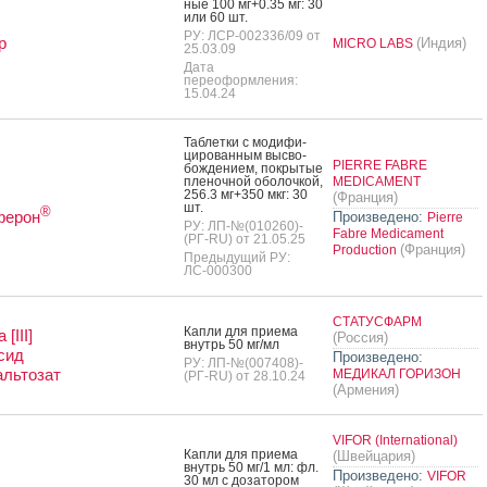
ные 100 мг+0.35 мг: 30
или 60 шт.
РУ: ЛСР-002336/09 от
р
(Индия)
MICRO LABS
25.03.09
Дата
переоформления:
15.04.24
Таб­летки с мо­дифи­
циро­ван­ным выс­во­
PIERRE FABRE
бож­де­ни­ем, пок­ры­тые
пле­ноч­ной обо­лоч­кой,
MEDICAMENT
256.3 мг+350 мкг: 30
(Франция)
шт.
®
ферон
Произведено:
Pierre
РУ: ЛП-№(010260)-
Fabre Medicament
(РГ-RU) от 21.05.25
(Франция)
Production
Предыдущий РУ:
ЛС-000300
СТАТУСФАРМ
Кап­ли для при­ема
[III]
(Россия)
внутрь 50 мг/мл
сид
Произведено:
РУ: ЛП-№(007408)-
льтозат
МЕДИКАЛ ГОРИЗОН
(РГ-RU) от 28.10.24
(Армения)
VIFOR (International)
Кап­ли для при­ема
(Швейцария)
внутрь 50 мг/1 мл: фл.
Произведено:
VIFOR
30 мл с до­зато­ром