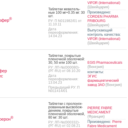
VIFOR (International)
(Швейцария)
Таб­летки же­ватель­
Произведено:
ные 100 мг+0.35 мг: 30
шт.
CORDEN PHARMA
®
офер
РУ: П N011982/01 от
FRIBOURG
11.10.11
(Швейцария)
Дата
Выпускающий
переоформления:
контроль качества:
14.04.23
VIFOR (International)
(Швейцария)
Таб­летки, пок­ры­тые
пле­ноч­ной обо­лоч­кой:
30, 50 или 100 шт.
EGIS Pharmaceuticals
(Венгрия)
РУ: ЛП-№(000080)-
фер
(РГ-RU) от 08.10.20
контакты:
ес
Дата
ЭГИС
переоформления:
фармацевтический
13.04.23
(Венгрия)
завод ЗАО
Предыдущий РУ: П
N011414/01
Таб­летки с про­лон­ги­
рован­ным выс­во­бож­
PIERRE FABRE
де­ни­ем, пок­ры­тые
MEDICAMENT
пле­ноч­ной обо­лоч­кой,
(Франция)
80 мг: 30 шт.
®
ферон
Произведено:
Pierre
РУ: ЛП-№(000332)-
(РГ-RU) от 02.08.21
Fabre Medicament