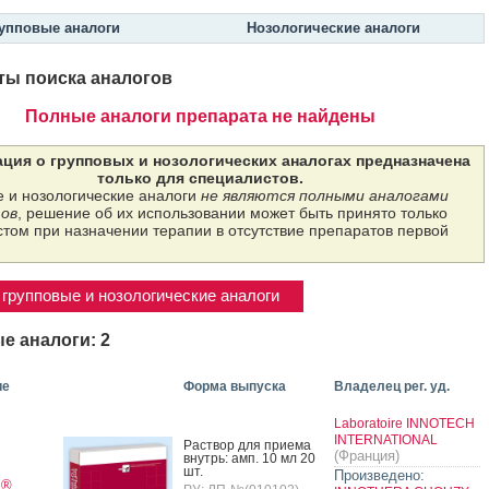
упповые аналоги
Нозологические аналоги
ты поиска аналогов
Полные аналоги препарата не найдены
ция о групповых и нозологических аналогах предназначена
только для специалистов.
 и нозологические аналоги
не являются полными аналогами
ов
, решение об их использовании может быть принято только
том при назначении терапии в отсутствие препаратов первой
групповые и нозологические аналоги
е аналоги: 2
ие
Форма выпуска
Владелец рег. уд.
Laboratoire INNOTECH
INTERNATIONAL
Рас­твор для при­ема
(Франция)
внутрь: амп. 10 мл 20
шт.
Произведено:
®