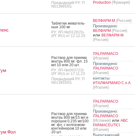
(Франция)
Production
Предыдущий РУ: П
N013865/01
(Россия)
ВЕЛФАРМ-М
Таб­летки же­ватель­
Произведено:
ные 100 мг
ленс
(Россия)
ВЕЛФАРМ
РУ: ЛП-№(012815)-
или
ВЕЛФАРМ-М
(РГ-RU) от 12.12.25
(Россия)
ITALFARMACO
Рас­твор для при­ема
(Италия)
внутрь 800 мг: фл. 15
Произведено:
мл 10 или 20 шт.
ITALFARMACO
тум
РУ: ЛП-№(003723)-
(Италия)
(РГ-RU) от 17.11.23
контакты:
Предыдущий РУ: П
N013855/01
ИТАЛФАРМАКО С.п.А.
(Италия)
ITALFARMACO
(Италия)
Произведено:
Рас­твор для при­ема
ITALFARMACO
внутрь 800 мг/15 мл и
или
(Испания)
ABC
по­рошок 0.235 мг/100
мг: фл. с кол­пачком-
FARMACEUTICI
кон­тей­не­ром 10 или
(Италия)
тум Фол
20 шт.
Выпускающий