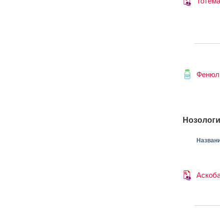
Тотем
Фенюл
Нозологи
Назван
Аскоб