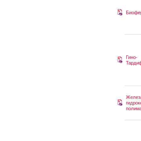
Биофе
Гино-
Тарди
Железа 
гидрок
полима