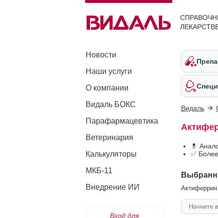
СПРАВОЧН
ЛЕКАРСТВ
Новости
Препа
Наши услуги
Специ
О компании
Видаль БОКС
Видаль
Парафармацевтика
Актифер
Ветеринария
💊 Анал
Калькуляторы
✅ Более
МКБ-11
Выбранн
Внедрение ИИ
Актиферрин 
Вход для