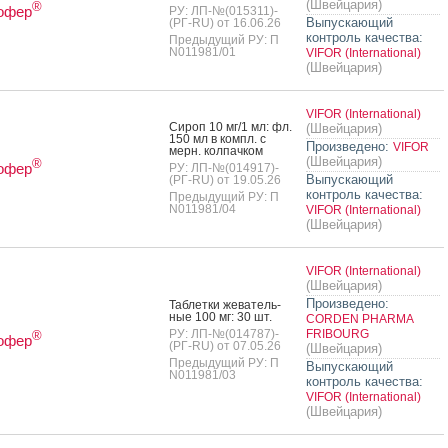
(Швейцария)
®
офер
РУ: ЛП-№(015311)-
Выпускающий
(РГ-RU) от 16.06.26
контроль качества:
Предыдущий РУ: П
N011981/01
VIFOR (International)
(Швейцария)
VIFOR (International)
Си­роп 10 мг/1 мл: фл.
(Швейцария)
150 мл в компл. с
Произведено:
VIFOR
мерн. кол­пачком
(Швейцария)
®
офер
РУ: ЛП-№(014917)-
Выпускающий
(РГ-RU) от 19.05.26
контроль качества:
Предыдущий РУ: П
N011981/04
VIFOR (International)
(Швейцария)
VIFOR (International)
(Швейцария)
Произведено:
Таб­летки же­ватель­
ные 100 мг: 30 шт.
CORDEN PHARMA
РУ: ЛП-№(014787)-
FRIBOURG
®
офер
(РГ-RU) от 07.05.26
(Швейцария)
Предыдущий РУ: П
Выпускающий
N011981/03
контроль качества:
VIFOR (International)
(Швейцария)