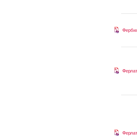
Ферби
Ферла
Ферла