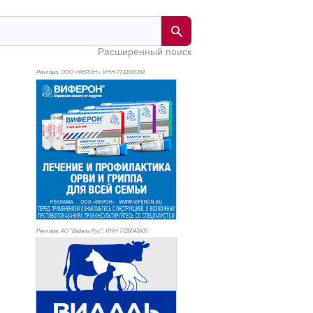
Расширенный поиск
Реклама. ООО «ФЕРОН», ИНН 773
3047394
Реклама. АО "Видаль Рус", ИНН 772
8043605