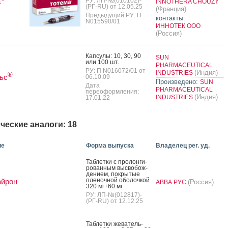
а
РУ: ЛП-№(010102)-
INNOTHERA CHOUZY
(РГ-RU) от 12.05.25
(Франция)
Предыдущий РУ: П
контакты:
N015590/01
ИННОТЕК ООО
(Россия)
Кап­су­лы: 10, 30, 90
SUN
или 100 шт.
PHARMACEUTICAL
РУ: П N016072/01 от
(Индия)
INDUSTRIES
®
ьс
06.10.09
Произведено:
SUN
Дата
PHARMACEUTICAL
переоформления:
(Индия)
INDUSTRIES
17.01.22
ческие аналоги: 18
ие
Форма выпуска
Владелец рег. уд.
Таб­летки с про­лон­ги­
рован­ным выс­во­бож­
де­ни­ем, пок­ры­тые
пле­ноч­ной обо­лоч­кой
айрон
(Россия)
АВВА РУС
320 мг+60 мг
РУ: ЛП-№(012817)-
(РГ-RU) от 12.12.25
Таб­летки же­ватель­