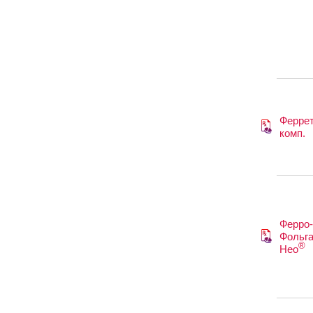
Ферре
комп.
Ферро-
Фольг
®
Нео