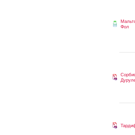
Мальт
Фол
Сорби
Дурул
Тарди