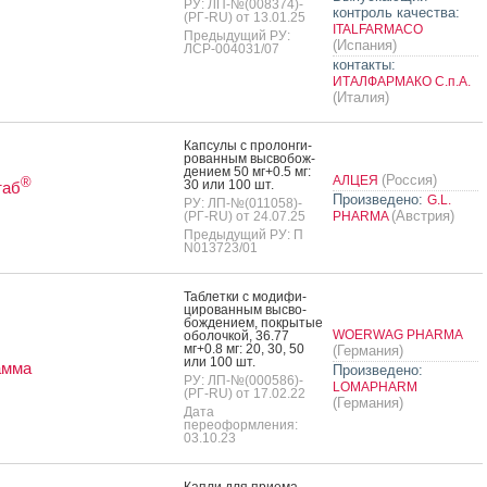
РУ: ЛП-№(008374)-
контроль качества:
(РГ-RU) от 13.01.25
ITALFARMACO
Предыдущий РУ:
(Испания)
ЛСР-004031/07
контакты:
ИТАЛФАРМАКО С.п.А.
(Италия)
Кап­су­лы с про­лон­ги­
рован­ным выс­во­бож­
де­ни­ем 50 мг+0.5 мг:
(Россия)
АЛЦЕЯ
®
30 или 100 шт.
таб
Произведено:
G.L.
РУ: ЛП-№(011058)-
(Австрия)
(РГ-RU) от 24.07.25
PHARMA
Предыдущий РУ: П
N013723/01
Таб­летки с мо­дифи­
циро­ван­ным выс­во­
бож­де­ни­ем, пок­ры­тые
WOERWAG PHARMA
обо­лоч­кой, 36.77
мг+0.8 мг: 20, 30, 50
(Германия)
или 100 шт.
амма
Произведено:
РУ: ЛП-№(000586)-
LOMAPHARM
(РГ-RU) от 17.02.22
(Германия)
Дата
переоформления:
03.10.23
Кап­ли для при­ема