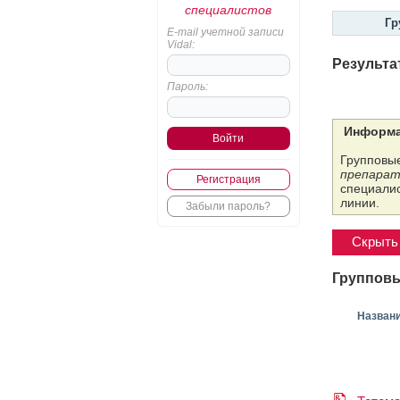
специалистов
Гр
E-mail учетной записи
Vidal:
Результа
Пароль:
Информа
Групповые
препарат
Регистрация
специалис
линии.
Забыли пароль?
Скрыть 
Групповы
Назван