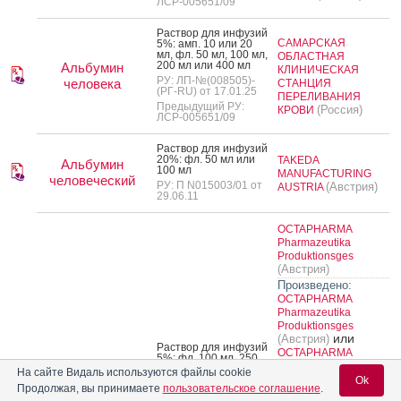
ЛСР-005651/09
Рас­твор для ин­фу­зий
САМАРСКАЯ
5%: амп. 10 или 20
мл, фл. 50 мл, 100 мл,
ОБЛАСТНАЯ
200 мл или 400 мл
Альбумин
КЛИНИЧЕСКАЯ
РУ: ЛП-№(008505)-
человека
СТАНЦИЯ
(РГ-RU) от 17.01.25
ПЕРЕЛИВАНИЯ
Предыдущий РУ:
(Россия)
КРОВИ
ЛСР-005651/09
Рас­твор для ин­фу­зий
20%: фл. 50 мл или
TAKEDA
Альбумин
100 мл
MANUFACTURING
человеческий
РУ: П N015003/01 от
(Австрия)
AUSTRIA
29.06.11
OCTAPHARMA
Pharmazeutika
Produktionsges
(Австрия)
Произведено:
OCTAPHARMA
Pharmazeutika
Produktionsges
или
(Австрия)
Рас­твор для ин­фу­зий
OCTAPHARMA
5%: фл. 100 мл, 250
Produktionsgesellscha
мл или 500 мл 1 шт.
На сайте Видаль используются файлы cookie
ft Deutschland
Ok
РУ: ЛП-№(010404)-
Продолжая, вы принимаете
пользовательское соглашение
.
(Германия)
(РГ-RU) от 02.06.25