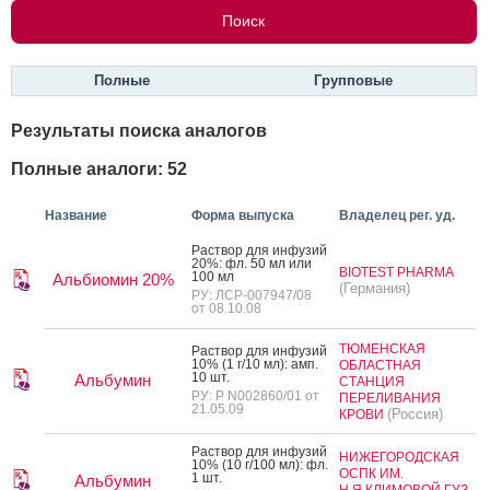
Полные
Групповые
Результаты поиска аналогов
Полные аналоги: 52
Название
Форма выпуска
Владелец рег. уд.
Рас­твор для ин­фу­зий
20%: фл. 50 мл или
BIOTEST PHARMA
100 мл
Альбиомин 20%
(Германия)
РУ: ЛСР-007947/08
от 08.10.08
ТЮМЕНСКАЯ
Рас­твор для ин­фу­зий
10% (1 г/10 мл): амп.
ОБЛАСТНАЯ
10 шт.
Альбумин
СТАНЦИЯ
РУ: Р N002860/01 от
ПЕРЕЛИВАНИЯ
21.05.09
(Россия)
КРОВИ
Рас­твор для ин­фу­зий
НИЖЕГОРОДСКАЯ
10% (10 г/100 мл): фл.
ОСПК ИМ.
1 шт.
Альбумин
Н.Я.КЛИМОВОЙ ГУЗ