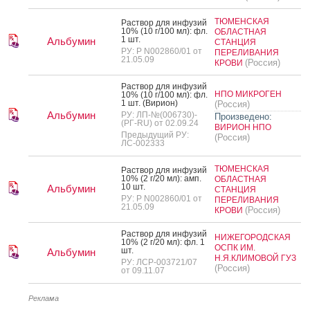
ТЮМЕНСКАЯ
Рас­твор для ин­фу­зий
10% (10 г/100 мл): фл.
ОБЛАСТНАЯ
1 шт.
Альбумин
СТАНЦИЯ
РУ: Р N002860/01 от
ПЕРЕЛИВАНИЯ
21.05.09
(Россия)
КРОВИ
Рас­твор для ин­фу­зий
НПО МИКРОГЕН
10% (10 г/100 мл): фл.
1 шт. (Ви­ри­он)
(Россия)
Альбумин
РУ: ЛП-№(006730)-
Произведено:
(РГ-RU) от 02.09.24
ВИРИОН НПО
Предыдущий РУ:
(Россия)
ЛС-002333
ТЮМЕНСКАЯ
Рас­твор для ин­фу­зий
10% (2 г/20 мл): амп.
ОБЛАСТНАЯ
10 шт.
Альбумин
СТАНЦИЯ
РУ: Р N002860/01 от
ПЕРЕЛИВАНИЯ
21.05.09
(Россия)
КРОВИ
Рас­твор для ин­фу­зий
НИЖЕГОРОДСКАЯ
10% (2 г/20 мл): фл. 1
ОСПК ИМ.
шт.
Альбумин
Н.Я.КЛИМОВОЙ ГУЗ
РУ: ЛСР-003721/07
(Россия)
от 09.11.07
Реклама