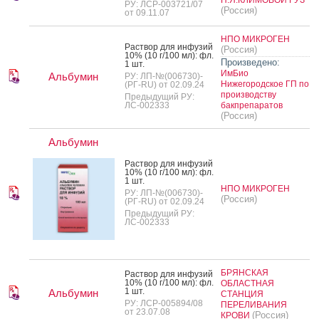
РУ: ЛСР-003721/07
(Россия)
от 09.11.07
НПО МИКРОГЕН
Рас­твор для ин­фу­зий
(Россия)
10% (10 г/100 мл): фл.
Произведено:
1 шт.
ИмБио
Альбумин
РУ: ЛП-№(006730)-
Нижегородское ГП по
(РГ-RU) от 02.09.24
производству
Предыдущий РУ:
ЛС-002333
бакпрепаратов
(Россия)
Альбумин
Рас­твор для ин­фу­зий
10% (10 г/100 мл): фл.
1 шт.
НПО МИКРОГЕН
РУ: ЛП-№(006730)-
(Россия)
(РГ-RU) от 02.09.24
Предыдущий РУ:
ЛС-002333
БРЯНСКАЯ
Рас­твор для ин­фу­зий
10% (10 г/100 мл): фл.
ОБЛАСТНАЯ
1 шт.
Альбумин
СТАНЦИЯ
РУ: ЛСР-005894/08
ПЕРЕЛИВАНИЯ
от 23.07.08
(Россия)
КРОВИ