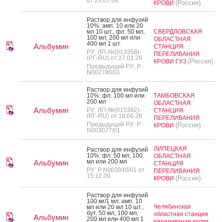
от 23.07.08
(Россия)
КРОВИ
Рас­твор для ин­фу­зий
10%: амп. 10 или 20
мл 10 шт., фл. 50 мл,
СВЕРДЛОВСКАЯ
100 мл, 200 мл или
ОБЛАСТНАЯ
400 мл 1 шт.
Альбумин
СТАНЦИЯ
РУ: ЛП-№(013358)-
ПЕРЕЛИВАНИЯ
(РГ-RU) от 27.01.26
(Россия)
КРОВИ ГУЗ
Предыдущий РУ: Р
N002780/01
Рас­твор для ин­фу­зий
10%: фл. 100 мл или
ТАМБОВСКАЯ
200 мл
ОБЛАСТНАЯ
Альбумин
РУ: ЛП-№(015382)-
СТАНЦИЯ
(РГ-RU) от 18.06.26
ПЕРЕЛИВАНИЯ
Предыдущий РУ: Р
(Россия)
КРОВИ
N003077/01
ЛИПЕЦКАЯ
Рас­твор для ин­фу­зий
10%: фл. 50 мл, 100
ОБЛАСТНАЯ
мл или 200 мл
Альбумин
СТАНЦИЯ
РУ: Р N003840/01 от
ПЕРЕЛИВАНИЯ
15.12.09
(Россия)
КРОВИ
Рас­твор для ин­фу­зий
100 мг/1 мл: амп. 10
Челябинская
мл или 20 мл 10 шт.,
бут. 50 мл, 100 мл,
областная станция
Альбумин
200 мл или 400 мл 1
переливания крови