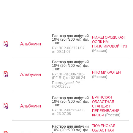
Рас­твор для ин­фу­зий
НИЖЕГОРОДСКАЯ
10% (20 г/200 мл): фл.
ОСПК ИМ.
1 шт.
Альбумин
Н.Я.КЛИМОВОЙ ГУЗ
РУ: ЛСР-003721/07
(Россия)
от 09.11.07
Рас­твор для ин­фу­зий
10% (20 г/200 мл): фл.
1 шт.
НПО МИКРОГЕН
Альбумин
РУ: ЛП-№(006730)-
(Россия)
(РГ-RU) от 02.09.24
Предыдущий РУ:
ЛС-002333
БРЯНСКАЯ
Рас­твор для ин­фу­зий
10% (20 г/200 мл): фл.
ОБЛАСТНАЯ
1 шт.
Альбумин
СТАНЦИЯ
РУ: ЛСР-005894/08
ПЕРЕЛИВАНИЯ
от 23.07.08
(Россия)
КРОВИ
ТЮМЕНСКАЯ
Рас­твор для ин­фу­зий
10% (20 г/200 мл): фл.
ОБЛАСТНАЯ