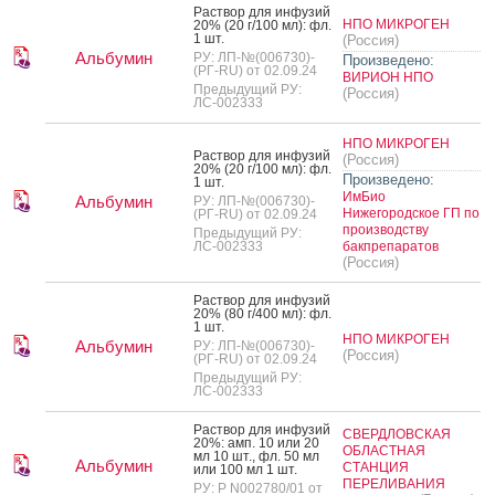
Рас­твор для ин­фу­зий
НПО МИКРОГЕН
20% (20 г/100 мл): фл.
1 шт.
(Россия)
Альбумин
РУ: ЛП-№(006730)-
Произведено:
(РГ-RU) от 02.09.24
ВИРИОН НПО
Предыдущий РУ:
(Россия)
ЛС-002333
НПО МИКРОГЕН
Рас­твор для ин­фу­зий
(Россия)
20% (20 г/100 мл): фл.
Произведено:
1 шт.
ИмБио
Альбумин
РУ: ЛП-№(006730)-
Нижегородское ГП по
(РГ-RU) от 02.09.24
производству
Предыдущий РУ:
ЛС-002333
бакпрепаратов
(Россия)
Рас­твор для ин­фу­зий
20% (80 г/400 мл): фл.
1 шт.
НПО МИКРОГЕН
Альбумин
РУ: ЛП-№(006730)-
(Россия)
(РГ-RU) от 02.09.24
Предыдущий РУ:
ЛС-002333
Рас­твор для ин­фу­зий
СВЕРДЛОВСКАЯ
20%: амп. 10 или 20
ОБЛАСТНАЯ
мл 10 шт., фл. 50 мл
Альбумин
СТАНЦИЯ
или 100 мл 1 шт.
ПЕРЕЛИВАНИЯ
РУ: Р N002780/01 от