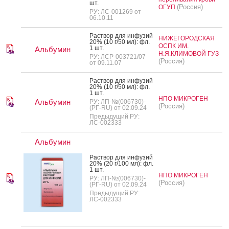
шт.
(Россия)
ОГУП
РУ: ЛС-001269 от
06.10.11
Рас­твор для ин­фу­зий
НИЖЕГОРОДСКАЯ
20% (10 г/50 мл): фл.
ОСПК ИМ.
1 шт.
Альбумин
Н.Я.КЛИМОВОЙ ГУЗ
РУ: ЛСР-003721/07
(Россия)
от 09.11.07
Рас­твор для ин­фу­зий
20% (10 г/50 мл): фл.
1 шт.
НПО МИКРОГЕН
Альбумин
РУ: ЛП-№(006730)-
(Россия)
(РГ-RU) от 02.09.24
Предыдущий РУ:
ЛС-002333
Альбумин
Рас­твор для ин­фу­зий
20% (20 г/100 мл): фл.
1 шт.
НПО МИКРОГЕН
РУ: ЛП-№(006730)-
(Россия)
(РГ-RU) от 02.09.24
Предыдущий РУ:
ЛС-002333