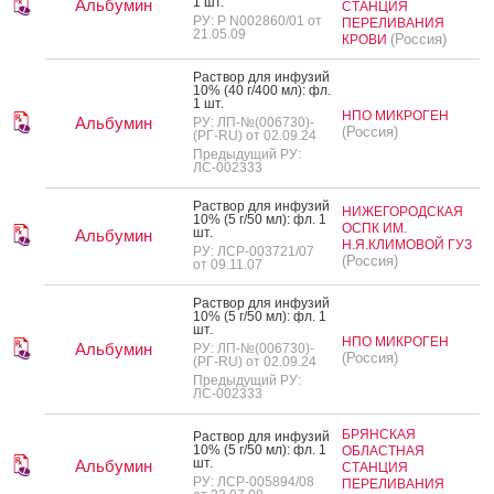
1 шт.
Альбумин
СТАНЦИЯ
РУ: Р N002860/01 от
ПЕРЕЛИВАНИЯ
21.05.09
(Россия)
КРОВИ
Рас­твор для ин­фу­зий
10% (40 г/400 мл): фл.
1 шт.
НПО МИКРОГЕН
Альбумин
РУ: ЛП-№(006730)-
(Россия)
(РГ-RU) от 02.09.24
Предыдущий РУ:
ЛС-002333
Рас­твор для ин­фу­зий
НИЖЕГОРОДСКАЯ
10% (5 г/50 мл): фл. 1
ОСПК ИМ.
шт.
Альбумин
Н.Я.КЛИМОВОЙ ГУЗ
РУ: ЛСР-003721/07
(Россия)
от 09.11.07
Рас­твор для ин­фу­зий
10% (5 г/50 мл): фл. 1
шт.
НПО МИКРОГЕН
Альбумин
РУ: ЛП-№(006730)-
(Россия)
(РГ-RU) от 02.09.24
Предыдущий РУ:
ЛС-002333
БРЯНСКАЯ
Рас­твор для ин­фу­зий
10% (5 г/50 мл): фл. 1
ОБЛАСТНАЯ
шт.
Альбумин
СТАНЦИЯ
РУ: ЛСР-005894/08
ПЕРЕЛИВАНИЯ