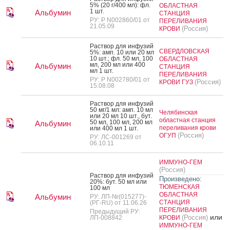
5% (20 г/400 мл): фл.
ОБЛАСТНАЯ
1 шт.
Альбумин
СТАНЦИЯ
РУ: Р N002860/01 от
ПЕРЕЛИВАНИЯ
21.05.09
(Россия)
КРОВИ
Рас­твор для ин­фу­зий
СВЕРДЛОВСКАЯ
5%: амп. 10 или 20 мл
10 шт.; фл. 50 мл, 100
ОБЛАСТНАЯ
мл, 200 мл или 400
Альбумин
СТАНЦИЯ
мл 1 шт.
ПЕРЕЛИВАНИЯ
РУ: Р N002780/01 от
(Россия)
КРОВИ ГУЗ
15.08.08
Рас­твор для ин­фу­зий
50 мг/1 мл: амп. 10 мл
Челябинская
или 20 мл 10 шт., бут.
областная станция
50 мл, 100 мл, 200 мл
Альбумин
переливания крови
или 400 мл 1 шт.
(Россия)
ОГУП
РУ: ЛС-001269 от
06.10.11
ИММУНО-ГЕМ
(Россия)
Рас­твор для ин­фу­зий
Произведено:
20%: бут. 50 мл или
ТЮМЕНСКАЯ
100 мл
ОБЛАСТНАЯ
Альбумин
РУ: ЛП-№(015277)-
СТАНЦИЯ
(РГ-RU) от 11.06.26
ПЕРЕЛИВАНИЯ
Предыдущий РУ:
или
(Россия)
ЛП-008842
КРОВИ
ИММУНО-ГЕМ