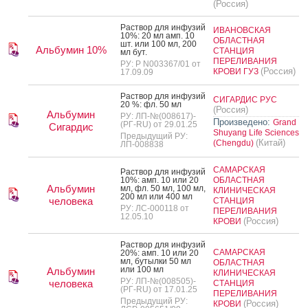
(Россия)
Рас­твор для ин­фу­зий
ИВАНОВСКАЯ
10%: 20 мл амп. 10
ОБЛАСТНАЯ
шт. или 100 мл, 200
Альбумин 10%
СТАНЦИЯ
мл бут.
ПЕРЕЛИВАНИЯ
РУ: Р N003367/01 от
(Россия)
КРОВИ ГУЗ
17.09.09
Рас­твор для ин­фу­зий
СИГАРДИС РУС
20 %: фл. 50 мл
(Россия)
Альбумин
РУ: ЛП-№(008617)-
Произведено:
Grand
(РГ-RU) от 29.01.25
Сигардис
Shuyang Life Sciences
Предыдущий РУ:
(Китай)
(Chengdu)
ЛП-008838
САМАРСКАЯ
Рас­твор для ин­фу­зий
10%: амп. 10 или 20
ОБЛАСТНАЯ
Альбумин
мл, фл. 50 мл, 100 мл,
КЛИНИЧЕСКАЯ
200 мл или 400 мл
человека
СТАНЦИЯ
РУ: ЛС-000118 от
ПЕРЕЛИВАНИЯ
12.05.10
(Россия)
КРОВИ
Рас­твор для ин­фу­зий
САМАРСКАЯ
20%: амп. 10 или 20
мл, бу­тыл­ки 50 мл
ОБЛАСТНАЯ
или 100 мл
Альбумин
КЛИНИЧЕСКАЯ
РУ: ЛП-№(008505)-
человека
СТАНЦИЯ
(РГ-RU) от 17.01.25
ПЕРЕЛИВАНИЯ
Предыдущий РУ:
(Россия)
КРОВИ