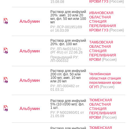
(Россия)
КРОВИ ГУЗ
15.08.08
Рас­твор для ин­фу­зий
ИВАНОВСКАЯ
20%: амп. 10 или 20
ОБЛАСТНАЯ
мл, фл. 50 мл или 100
Альбумин
СТАНЦИЯ
мл
ПЕРЕЛИВАНИЯ
РУ: ЛСР-001951/09
(Россия)
КРОВИ ГУЗ
от 16.03.09
Рас­твор для ин­фу­зий
ТАМБОВСКАЯ
20%: фл. 100 мл
ОБЛАСТНАЯ
РУ: ЛП-№(015412)-
Альбумин
СТАНЦИЯ
(РГ-RU) от 22.06.26
ПЕРЕЛИВАНИЯ
Предыдущий РУ:
(Россия)
КРОВИ
ЛП-000332
Рас­твор для ин­фу­зий
Челябинская
200 г/л: фл. 50 или
100 мл; амп. 10 мл
областная станция
Альбумин
или 20 мл
переливания крови
РУ: ЛП-000482 от
(Россия)
ОГУП
01.03.11
ТЮМЕНСКАЯ
Рас­твор для ин­фу­зий
5% (10 г/200 мл): фл.
ОБЛАСТНАЯ
1 шт.
Альбумин
СТАНЦИЯ
РУ: Р N002860/01 от
ПЕРЕЛИВАНИЯ
21.05.09
(Россия)
КРОВИ
ТЮМЕНСКАЯ
Рас­твор для ин­фу­зий