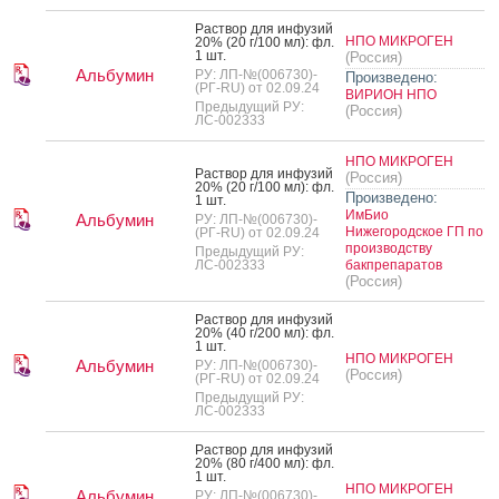
Рас­твор для ин­фу­зий
НПО МИКРОГЕН
20% (20 г/100 мл): фл.
1 шт.
(Россия)
Альбумин
РУ: ЛП-№(006730)-
Произведено:
(РГ-RU) от 02.09.24
ВИРИОН НПО
Предыдущий РУ:
(Россия)
ЛС-002333
НПО МИКРОГЕН
Рас­твор для ин­фу­зий
(Россия)
20% (20 г/100 мл): фл.
Произведено:
1 шт.
ИмБио
Альбумин
РУ: ЛП-№(006730)-
Нижегородское ГП по
(РГ-RU) от 02.09.24
производству
Предыдущий РУ:
ЛС-002333
бакпрепаратов
(Россия)
Рас­твор для ин­фу­зий
20% (40 г/200 мл): фл.
1 шт.
НПО МИКРОГЕН
Альбумин
РУ: ЛП-№(006730)-
(Россия)
(РГ-RU) от 02.09.24
Предыдущий РУ:
ЛС-002333
Рас­твор для ин­фу­зий
20% (80 г/400 мл): фл.
1 шт.
НПО МИКРОГЕН
Альбумин
РУ: ЛП-№(006730)-