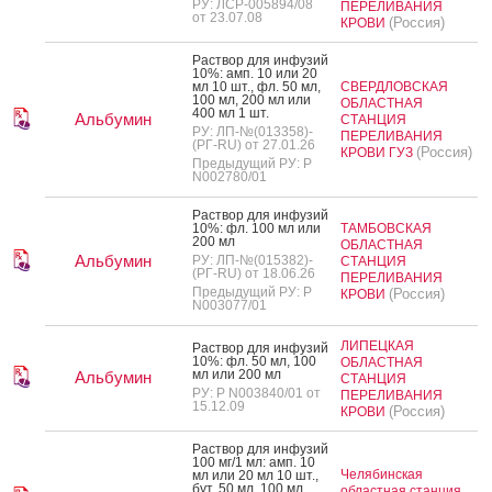
РУ: ЛСР-005894/08
ПЕРЕЛИВАНИЯ
от 23.07.08
(Россия)
КРОВИ
Рас­твор для ин­фу­зий
10%: амп. 10 или 20
мл 10 шт., фл. 50 мл,
СВЕРДЛОВСКАЯ
100 мл, 200 мл или
ОБЛАСТНАЯ
400 мл 1 шт.
Альбумин
СТАНЦИЯ
РУ: ЛП-№(013358)-
ПЕРЕЛИВАНИЯ
(РГ-RU) от 27.01.26
(Россия)
КРОВИ ГУЗ
Предыдущий РУ: Р
N002780/01
Рас­твор для ин­фу­зий
10%: фл. 100 мл или
ТАМБОВСКАЯ
200 мл
ОБЛАСТНАЯ
Альбумин
РУ: ЛП-№(015382)-
СТАНЦИЯ
(РГ-RU) от 18.06.26
ПЕРЕЛИВАНИЯ
Предыдущий РУ: Р
(Россия)
КРОВИ
N003077/01
ЛИПЕЦКАЯ
Рас­твор для ин­фу­зий
10%: фл. 50 мл, 100
ОБЛАСТНАЯ
мл или 200 мл
Альбумин
СТАНЦИЯ
РУ: Р N003840/01 от
ПЕРЕЛИВАНИЯ
15.12.09
(Россия)
КРОВИ
Рас­твор для ин­фу­зий
100 мг/1 мл: амп. 10
Челябинская
мл или 20 мл 10 шт.,
бут. 50 мл, 100 мл,
областная станция