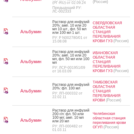
(Россия)
(РГ-RU) от 02.09.24
Предыдущий РУ:
ЛС-002333
Рас­твор для ин­фу­зий
СВЕРДЛОВСКАЯ
20%: амп. 10 или 20
ОБЛАСТНАЯ
мл 10 шт., фл. 50 мл
Альбумин
СТАНЦИЯ
или 100 мл 1 шт.
ПЕРЕЛИВАНИЯ
РУ: Р N002780/01 от
(Россия)
КРОВИ ГУЗ
15.08.08
Рас­твор для ин­фу­зий
ИВАНОВСКАЯ
20%: амп. 10 или 20
ОБЛАСТНАЯ
мл, фл. 50 мл или 100
Альбумин
СТАНЦИЯ
мл
ПЕРЕЛИВАНИЯ
РУ: ЛСР-001951/09
(Россия)
КРОВИ ГУЗ
от 16.03.09
ТАМБОВСКАЯ
Рас­твор для ин­фу­зий
ОБЛАСТНАЯ
20%: фл. 100 мл
Альбумин
СТАНЦИЯ
РУ: ЛП-000332 от
ПЕРЕЛИВАНИЯ
22.02.11
(Россия)
КРОВИ
Рас­твор для ин­фу­зий
Челябинская
200 г/л: фл. 50 или
100 мл; амп. 10 мл
областная станция
Альбумин
или 20 мл
переливания крови
РУ: ЛП-000482 от
(Россия)
ОГУП
01.03.11