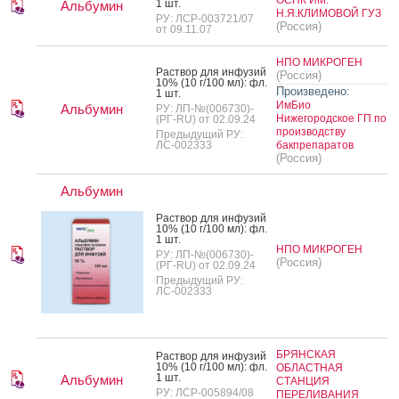
1 шт.
Альбумин
Н.Я.КЛИМОВОЙ ГУЗ
РУ: ЛСР-003721/07
(Россия)
от 09.11.07
НПО МИКРОГЕН
Рас­твор для ин­фу­зий
(Россия)
10% (10 г/100 мл): фл.
Произведено:
1 шт.
ИмБио
Альбумин
РУ: ЛП-№(006730)-
Нижегородское ГП по
(РГ-RU) от 02.09.24
производству
Предыдущий РУ:
ЛС-002333
бакпрепаратов
(Россия)
Альбумин
Рас­твор для ин­фу­зий
10% (10 г/100 мл): фл.
1 шт.
НПО МИКРОГЕН
РУ: ЛП-№(006730)-
(Россия)
(РГ-RU) от 02.09.24
Предыдущий РУ:
ЛС-002333
БРЯНСКАЯ
Рас­твор для ин­фу­зий
10% (10 г/100 мл): фл.
ОБЛАСТНАЯ
1 шт.
Альбумин
СТАНЦИЯ
РУ: ЛСР-005894/08
ПЕРЕЛИВАНИЯ