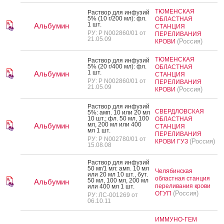
ТЮМЕНСКАЯ
Рас­твор для ин­фу­зий
5% (10 г/200 мл): фл.
ОБЛАСТНАЯ
1 шт.
Альбумин
СТАНЦИЯ
РУ: Р N002860/01 от
ПЕРЕЛИВАНИЯ
21.05.09
(Россия)
КРОВИ
ТЮМЕНСКАЯ
Рас­твор для ин­фу­зий
5% (20 г/400 мл): фл.
ОБЛАСТНАЯ
1 шт.
Альбумин
СТАНЦИЯ
РУ: Р N002860/01 от
ПЕРЕЛИВАНИЯ
21.05.09
(Россия)
КРОВИ
Рас­твор для ин­фу­зий
СВЕРДЛОВСКАЯ
5%: амп. 10 или 20 мл
10 шт.; фл. 50 мл, 100
ОБЛАСТНАЯ
мл, 200 мл или 400
Альбумин
СТАНЦИЯ
мл 1 шт.
ПЕРЕЛИВАНИЯ
РУ: Р N002780/01 от
(Россия)
КРОВИ ГУЗ
15.08.08
Рас­твор для ин­фу­зий
50 мг/1 мл: амп. 10 мл
Челябинская
или 20 мл 10 шт., бут.
областная станция
50 мл, 100 мл, 200 мл
Альбумин
переливания крови
или 400 мл 1 шт.
(Россия)
ОГУП
РУ: ЛС-001269 от
06.10.11
ИММУНО-ГЕМ