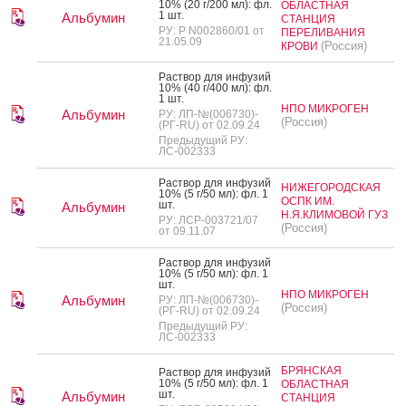
10% (20 г/200 мл): фл.
ОБЛАСТНАЯ
1 шт.
Альбумин
СТАНЦИЯ
РУ: Р N002860/01 от
ПЕРЕЛИВАНИЯ
21.05.09
(Россия)
КРОВИ
Рас­твор для ин­фу­зий
10% (40 г/400 мл): фл.
1 шт.
НПО МИКРОГЕН
Альбумин
РУ: ЛП-№(006730)-
(Россия)
(РГ-RU) от 02.09.24
Предыдущий РУ:
ЛС-002333
Рас­твор для ин­фу­зий
НИЖЕГОРОДСКАЯ
10% (5 г/50 мл): фл. 1
ОСПК ИМ.
шт.
Альбумин
Н.Я.КЛИМОВОЙ ГУЗ
РУ: ЛСР-003721/07
(Россия)
от 09.11.07
Рас­твор для ин­фу­зий
10% (5 г/50 мл): фл. 1
шт.
НПО МИКРОГЕН
Альбумин
РУ: ЛП-№(006730)-
(Россия)
(РГ-RU) от 02.09.24
Предыдущий РУ:
ЛС-002333
БРЯНСКАЯ
Рас­твор для ин­фу­зий
10% (5 г/50 мл): фл. 1
ОБЛАСТНАЯ
шт.
Альбумин
СТАНЦИЯ