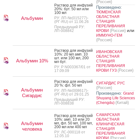
(Россия)
Рас­твор для ин­фу­зий
Произведено:
20%: бут. 50 мл или
ТЮМЕНСКАЯ
100 мл
ОБЛАСТНАЯ
Альбумин
РУ: ЛП-№(015277)-
СТАНЦИЯ
(РГ-RU) от 11.06.26
ПЕРЕЛИВАНИЯ
Предыдущий РУ:
или
(Россия)
ЛП-008842
КРОВИ
ИММУНО-ГЕМ
(Россия)
Рас­твор для ин­фу­зий
ИВАНОВСКАЯ
10%: 20 мл амп. 10
ОБЛАСТНАЯ
шт. или 100 мл, 200
Альбумин 10%
СТАНЦИЯ
мл бут.
ПЕРЕЛИВАНИЯ
РУ: Р N003367/01 от
(Россия)
КРОВИ ГУЗ
17.09.09
Рас­твор для ин­фу­зий
СИГАРДИС РУС
20 %: фл. 50 мл
(Россия)
Альбумин
РУ: ЛП-№(008617)-
Произведено:
Grand
(РГ-RU) от 29.01.25
Сигардис
Shuyang Life Sciences
Предыдущий РУ:
(Китай)
(Chengdu)
ЛП-008838
САМАРСКАЯ
Рас­твор для ин­фу­зий
10%: амп. 10 или 20
ОБЛАСТНАЯ
Альбумин
мл, фл. 50 мл, 100 мл,
КЛИНИЧЕСКАЯ
200 мл или 400 мл
человека
СТАНЦИЯ
РУ: ЛС-000118 от
ПЕРЕЛИВАНИЯ
12.05.10
(Россия)
КРОВИ