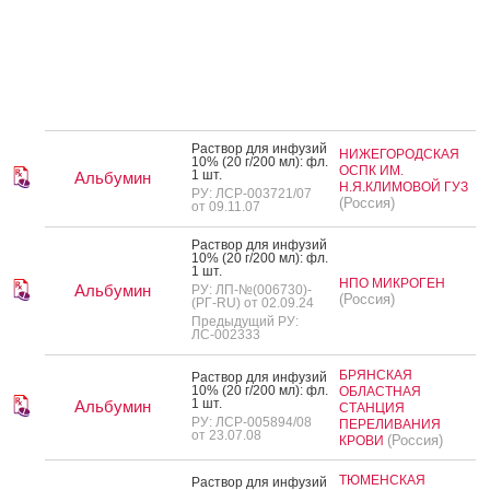
Рас­твор для ин­фу­зий
НИЖЕГОРОДСКАЯ
10% (20 г/200 мл): фл.
ОСПК ИМ.
1 шт.
Альбумин
Н.Я.КЛИМОВОЙ ГУЗ
РУ: ЛСР-003721/07
(Россия)
от 09.11.07
Рас­твор для ин­фу­зий
10% (20 г/200 мл): фл.
1 шт.
НПО МИКРОГЕН
Альбумин
РУ: ЛП-№(006730)-
(Россия)
(РГ-RU) от 02.09.24
Предыдущий РУ:
ЛС-002333
БРЯНСКАЯ
Рас­твор для ин­фу­зий
10% (20 г/200 мл): фл.
ОБЛАСТНАЯ
1 шт.
Альбумин
СТАНЦИЯ
РУ: ЛСР-005894/08
ПЕРЕЛИВАНИЯ
от 23.07.08
(Россия)
КРОВИ
ТЮМЕНСКАЯ
Рас­твор для ин­фу­зий