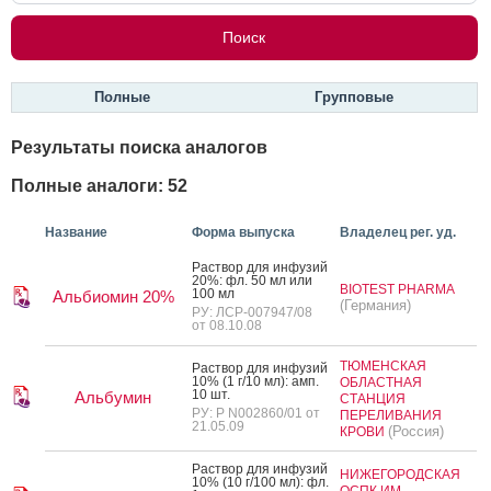
Полные
Групповые
Результаты поиска аналогов
Полные аналоги: 52
Название
Форма выпуска
Владелец рег. уд.
Рас­твор для ин­фу­зий
20%: фл. 50 мл или
BIOTEST PHARMA
100 мл
Альбиомин 20%
(Германия)
РУ: ЛСР-007947/08
от 08.10.08
ТЮМЕНСКАЯ
Рас­твор для ин­фу­зий
10% (1 г/10 мл): амп.
ОБЛАСТНАЯ
10 шт.
Альбумин
СТАНЦИЯ
РУ: Р N002860/01 от
ПЕРЕЛИВАНИЯ
21.05.09
(Россия)
КРОВИ
Рас­твор для ин­фу­зий
НИЖЕГОРОДСКАЯ
10% (10 г/100 мл): фл.
ОСПК ИМ.