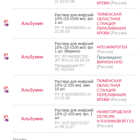
от 23.07.08
(Россия)
КРОВИ
ТЮМЕНСКАЯ
Рас­твор для ин­фу­зий
10% (10 г/100 мл): фл.
ОБЛАСТНАЯ
1 шт.
Альбумин
СТАНЦИЯ
РУ: Р N002860/01 от
ПЕРЕЛИВАНИЯ
21.05.09
(Россия)
КРОВИ
Рас­твор для ин­фу­зий
НПО МИКРОГЕН
10% (10 г/100 мл): фл.
1 шт. (Ви­ри­он)
(Россия)
Альбумин
РУ: ЛП-№(006730)-
Произведено:
(РГ-RU) от 02.09.24
ВИРИОН НПО
Предыдущий РУ:
(Россия)
ЛС-002333
ТЮМЕНСКАЯ
Рас­твор для ин­фу­зий
10% (2 г/20 мл): амп.
ОБЛАСТНАЯ
10 шт.
Альбумин
СТАНЦИЯ
РУ: Р N002860/01 от
ПЕРЕЛИВАНИЯ
21.05.09
(Россия)
КРОВИ
Рас­твор для ин­фу­зий
НИЖЕГОРОДСКАЯ
10% (2 г/20 мл): фл. 1
ОСПК ИМ.
шт.
Альбумин
Н.Я.КЛИМОВОЙ ГУЗ
РУ: ЛСР-003721/07
(Россия)
от 09.11.07
Реклама