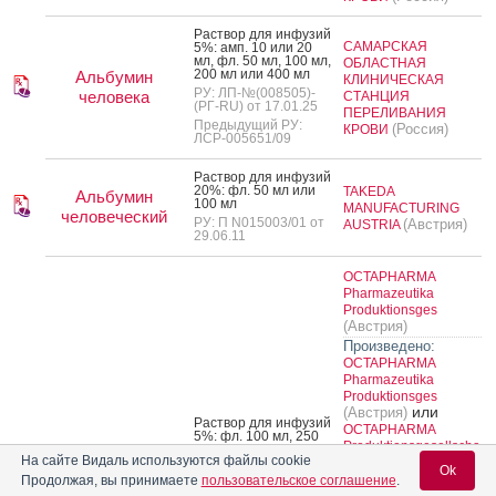
Рас­твор для ин­фу­зий
САМАРСКАЯ
5%: амп. 10 или 20
мл, фл. 50 мл, 100 мл,
ОБЛАСТНАЯ
200 мл или 400 мл
Альбумин
КЛИНИЧЕСКАЯ
РУ: ЛП-№(008505)-
человека
СТАНЦИЯ
(РГ-RU) от 17.01.25
ПЕРЕЛИВАНИЯ
Предыдущий РУ:
(Россия)
КРОВИ
ЛСР-005651/09
Рас­твор для ин­фу­зий
20%: фл. 50 мл или
TAKEDA
Альбумин
100 мл
MANUFACTURING
человеческий
РУ: П N015003/01 от
(Австрия)
AUSTRIA
29.06.11
OCTAPHARMA
Pharmazeutika
Produktionsges
(Австрия)
Произведено:
OCTAPHARMA
Pharmazeutika
Produktionsges
или
(Австрия)
Рас­твор для ин­фу­зий
OCTAPHARMA
5%: фл. 100 мл, 250
Produktionsgesellscha
мл или 500 мл 1 шт.
На сайте Видаль используются файлы cookie
ft Deutschland
РУ: ЛП-№(010404)-
Ok
(Германия)
Продолжая, вы принимаете
пользовательское соглашение
.
(РГ-RU) от 02.06.25