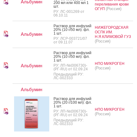
Альбумин
200 мл или 400 мл 1
переливания крови
шт.
(Россия)
ОГУП
РУ: ЛС-001269 от
06.10.11
Рас­твор для ин­фу­зий
НИЖЕГОРОДСКАЯ
20% (10 г/50 мл): фл.
ОСПК ИМ.
1 шт.
Альбумин
Н.Я.КЛИМОВОЙ ГУЗ
РУ: ЛСР-003721/07
(Россия)
от 09.11.07
Рас­твор для ин­фу­зий
20% (10 г/50 мл): фл.
1 шт.
НПО МИКРОГЕН
Альбумин
РУ: ЛП-№(006730)-
(Россия)
(РГ-RU) от 02.09.24
Предыдущий РУ:
ЛС-002333
Альбумин
Рас­твор для ин­фу­зий
20% (20 г/100 мл): фл.
1 шт.
НПО МИКРОГЕН
РУ: ЛП-№(006730)-
(Россия)
(РГ-RU) от 02.09.24
Предыдущий РУ:
ЛС-002333