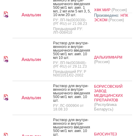
вен­но­го и внут­ри­
мышеч­но­го вве­дения
500 мг/1 мл: амп. 1
(Россия)
ХФК МИР
мл, 2 мл или 5 мл 3, 5,
Анальгин
10 или 20 шт.
Произведено:
НПК
(Россия)
РУ: ЛП-№(003039)-
ЭСКОМ
(РГ-RU) от 21.08.23
Предыдущий РУ:
ЛП-008410
Рас­твор для внут­ри­
вен­но­го и внут­ри­
мышеч­но­го вве­дения
500 мг/1 мл: амп. 10
ДАЛЬХИМФАРМ
мл 10 шт.
Анальгин
(Россия)
РУ: ЛП-№(003848)-
(РГ-RU) от 29.11.23
Предыдущий РУ: Р
N001051/02-2002
Рас­твор для внут­ри­
БОРИСОВСКИЙ
вен­но­го и внут­ри­
ЗАВОД
мышеч­но­го вве­дения
МЕДИЦИНСКИХ
500 мг/1 мл: амп. 10
Анальгин
ПРЕПАРАТОВ
шт.
(Республика
РУ: ЛС-000904 от
Беларусь)
18.08.10
Рас­твор для внут­ри­
вен­но­го и внут­ри­
мышеч­но­го вве­дения
500 мг/1 мл: амп. 10
БИОСИНТЕЗ
шт.