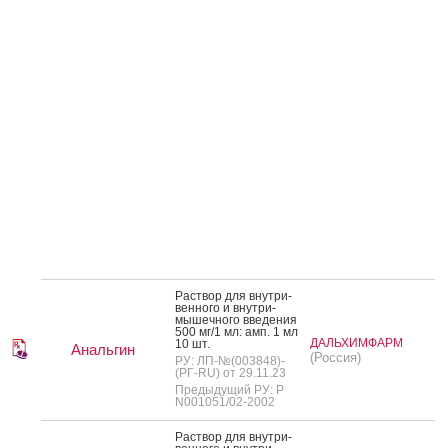
Рас­твор для внут­ри­
вен­но­го и внут­ри­
мышеч­но­го вве­дения
500 мг/1 мл: амп. 1 мл
ДАЛЬХИМФАРМ
10 шт.
Анальгин
(Россия)
РУ: ЛП-№(003848)-
(РГ-RU) от 29.11.23
Предыдущий РУ: Р
N001051/02-2002
Рас­твор для внут­ри­