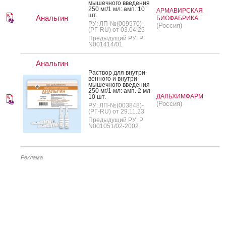
мышеч­но­го вве­дения
250 мг/1 мл: амп. 10
АРМАВИРСКАЯ
шт.
Анальгин
БИОФАБРИКА
РУ: ЛП-№(009570)-
(Россия)
(РГ-RU) от 03.04.25
Предыдущий РУ: Р
N001414/01
Анальгин
Рас­твор для внут­ри­
вен­но­го и внут­ри­
мышеч­но­го вве­дения
250 мг/1 мл: амп. 2 мл
ДАЛЬХИМФАРМ
10 шт.
(Россия)
РУ: ЛП-№(003848)-
(РГ-RU) от 29.11.23
Предыдущий РУ: Р
N001051/02-2002
Реклама