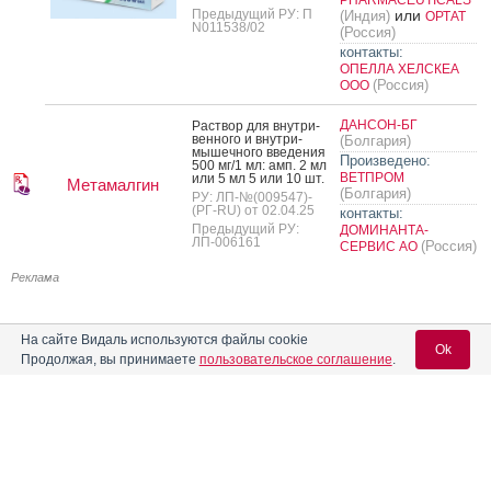
Предыдущий РУ: П
или
(Индия)
ОРТАТ
N011538/02
(Россия)
контакты:
ОПЕЛЛА ХЕЛСКЕА
(Россия)
ООО
ДАНСОН-БГ
Рас­твор для внут­ри­
вен­но­го и внут­ри­
(Болгария)
мышеч­но­го вве­дения
Произведено:
500 мг/1 мл: амп. 2 мл
ВЕТПРОМ
или 5 мл 5 или 10 шт.
Метамалгин
(Болгария)
РУ: ЛП-№(009547)-
(РГ-RU) от 02.04.25
контакты:
Предыдущий РУ:
ДОМИНАНТА-
ЛП-006161
(Россия)
СЕРВИС АО
Реклама
На сайте Видаль используются файлы cookie
Ok
Продолжая, вы принимаете
пользовательское соглашение
.
Вход для специалистов
E-mail учетной записи Vidal: