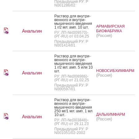
Предыдущий РУ: Р
N001286/02
Рас­твор для внут­ри­
вен­но­го и внут­ри­
мышеч­но­го вве­дения
АРМАВИРСКАЯ
1 г/2 мл: амп. 10 шт.
Анальгин
БИОФАБРИКА
РУ: ЛП-№(009570)-
(Россия)
(РГ-RU) от 03.04.25
Предыдущий РУ: Р
N001414/01
Рас­твор для внут­ри­
вен­но­го и внут­ри­
мышеч­но­го вве­дения
1 г/2 мл: амп. 5 или 10
НОВОСИБХИМФАРМ
шт.
Анальгин
(Россия)
РУ: ЛП-№(008986)-
(РГ-RU) от 21.02.25
Предыдущий РУ: Р
N000597/01
Рас­твор для внут­ри­
вен­но­го и внут­ри­
мышеч­но­го вве­дения
250 мг/1 мл: амп. 1 мл
ДАЛЬХИМФАРМ
10 шт.
Анальгин
(Россия)
РУ: ЛП-№(003848)-
(РГ-RU) от 29.11.23
Предыдущий РУ: Р
N001051/02-2002