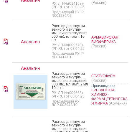
Анальгин
(Россия)
РУ: ЛП-№(014168)-
(РГ-RU) от 30.03.26
Предыдущий РУ: Р
N001286/02
Рас­твор для внут­ри­
вен­но­го и внут­ри­
мышеч­но­го вве­дения
500 мг/1 мл: амп. 10
АРМАВИРСКАЯ
шт.
Анальгин
БИОФАБРИКА
РУ: ЛП-№(009570)-
(Россия)
(РГ-RU) от 03.04.25
Предыдущий РУ: Р
N001414/01
Анальгин
Рас­твор для внут­ри­
СТАТУСФАРМ
вен­но­го и внут­ри­
(Россия)
мышеч­но­го вве­дения
500 мг/1 мл: амп. 2 мл
Произведено:
10 шт.
ЕРЕВАНСКАЯ
РУ: ЛП-№(009668)-
ХИМИКО -
(РГ-RU) от 08.04.25
ФАРМАЦЕВТИЧЕСКА
Предыдущий РУ:
(Армения)
Я ФИРМА
ЛСР-002942/10
Рас­твор для внут­ри­
вен­но­го и внут­ри­
мышеч­но­го вве­дения