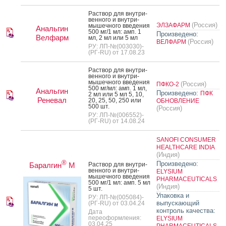
Рас­твор для внут­ри­
вен­но­го и внут­ри­
(Россия)
ЭЛЗАФАРМ
мышеч­но­го вве­дения
Анальгин
500 мг/1 мл: амп. 1
Произведено:
Велфарм
мл, 2 мл или 5 мл
(Россия)
ВЕЛФАРМ
РУ: ЛП-№(003030)-
(РГ-RU) от 17.08.23
Рас­твор для внут­ри­
вен­но­го и внут­ри­
мышеч­но­го вве­дения
(Россия)
ПФКО-2
500 мг/мл: амп. 1 мл,
Анальгин
Произведено:
ПФК
2 мл или 5 мл 5, 10,
Реневал
20, 25, 50, 250 или
ОБНОВЛЕНИЕ
500 шт.
(Россия)
РУ: ЛП-№(006552)-
(РГ-RU) от 14.08.24
SANOFI CONSUMER
HEALTHCARE INDIA
(Индия)
®
Произведено:
Баралгин
М
Рас­твор для внут­ри­
вен­но­го и внут­ри­
ELYSIUM
мышеч­но­го вве­дения
PHARMACEUTICALS
500 мг/1 мл: амп. 5 мл
(Индия)
5 шт.
Упаковка и
РУ: ЛП-№(005084)-
выпускающий
(РГ-RU) от 03.04.24
контроль качества:
Дата
переоформления:
ELYSIUM
03.04.25
PHARMACEUTICALS