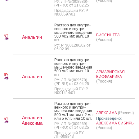
(Россия)
РУ: ЛП-№(008986)-
(РГ-RU) от 21.02.25
Предыдущий РУ: Р
N000597/01
Рас­твор для внут­ри­
вен­но­го и внут­ри­
мышеч­но­го вве­дения
БИОСИНТЕЗ
500 мг/2 мл: амп. 10
Анальгин
(Россия)
шт.
РУ: Р N001286/02 от
05.02.09
Рас­твор для внут­ри­
вен­но­го и внут­ри­
мышеч­но­го вве­дения
500 мг/2 мл: амп. 10
АРМАВИРСКАЯ
шт.
Анальгин
БИОФАБРИКА
РУ: ЛП-№(009570)-
(Россия)
(РГ-RU) от 03.04.25
Предыдущий РУ: Р
N001414/01
Рас­твор для внут­ри­
вен­но­го и внут­ри­
мышеч­но­го вве­дения
(Россия)
АВЕКСИМА
500 мг/1 мл: амп. 2 мл
Анальгин
Произведено:
или 5 мл 5 или 10 шт.
Авексима
АВЕКСИМА СИБИРЬ
РУ: ЛП-№(009269)-
(РГ-RU) от 14.03.25
(Россия)
Предыдущий РУ:
ЛП-008843