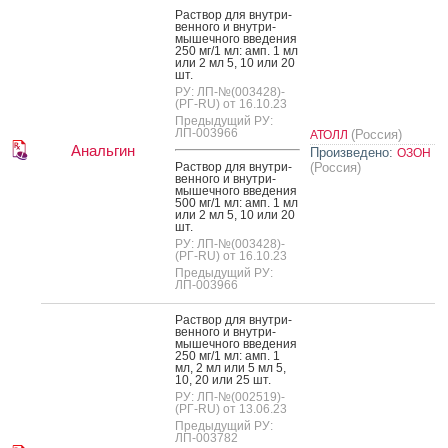
Рас­твор для внут­ри­
вен­но­го и внут­ри­
мышеч­но­го вве­дения
250 мг/1 мл: амп. 1 мл
или 2 мл 5, 10 или 20
шт.
РУ: ЛП-№(003428)-
(РГ-RU) от 16.10.23
Предыдущий РУ:
ЛП-003966
(Россия)
АТОЛЛ
Анальгин
Произведено:
ОЗОН
Рас­твор для внут­ри­
(Россия)
вен­но­го и внут­ри­
мышеч­но­го вве­дения
500 мг/1 мл: амп. 1 мл
или 2 мл 5, 10 или 20
шт.
РУ: ЛП-№(003428)-
(РГ-RU) от 16.10.23
Предыдущий РУ:
ЛП-003966
Рас­твор для внут­ри­
вен­но­го и внут­ри­
мышеч­но­го вве­дения
250 мг/1 мл: амп. 1
мл, 2 мл или 5 мл 5,
10, 20 или 25 шт.
РУ: ЛП-№(002519)-
(РГ-RU) от 13.06.23
Предыдущий РУ:
ЛП-003782