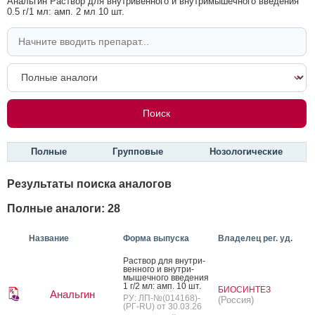
Анальгин Раствор для внутривенного и внутримышечного введения
0.5 г/1 мл: амп. 2 мл 10 шт.
Полные
Групповые
Нозологические
Результаты поиска аналогов
Полные аналоги: 28
Название
Форма выпуска
Владелец рег. уд.
Рас­твор для внут­ри­
вен­но­го и внут­ри­
мышеч­но­го вве­дения
1 г/2 мл: амп. 10 шт.
БИОСИНТЕЗ
Анальгин
РУ: ЛП-№(014168)-
(Россия)
(РГ-RU) от 30.03.26