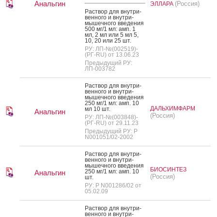
Анальгин
(Россия)
ЭЛЛАРА
Рас­твор для внут­ри­
вен­но­го и внут­ри­
мышеч­но­го вве­дения
500 мг/1 мл: амп. 1
мл, 2 мл или 5 мл 5,
10, 20 или 25 шт.
РУ: ЛП-№(002519)-
(РГ-RU) от 13.06.23
Предыдущий РУ:
ЛП-003782
Рас­твор для внут­ри­
вен­но­го и внут­ри­
мышеч­но­го вве­дения
250 мг/1 мл: амп. 10
ДАЛЬХИМФАРМ
мл 10 шт.
Анальгин
(Россия)
РУ: ЛП-№(003848)-
(РГ-RU) от 29.11.23
Предыдущий РУ: Р
N001051/02-2002
Рас­твор для внут­ри­
вен­но­го и внут­ри­
мышеч­но­го вве­дения
БИОСИНТЕЗ
250 мг/1 мл: амп. 10
Анальгин
(Россия)
шт.
РУ: Р N001286/02 от
05.02.09
Рас­твор для внут­ри­
вен­но­го и внут­ри­