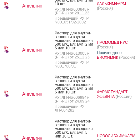
500 мг/1 мл: амп. 2 мл
ДАЛЬХИМФАРМ
10 шт.
Анальгин
(Россия)
РУ: ЛП-№(003848)-
(РГ-RU) от 29.11.23
Предыдущий РУ: Р
N001051/02-2002
Рас­твор для внут­ри­
вен­но­го и внут­ри­
мышеч­но­го вве­дения
ПРОМОМЕД РУС
500 мг/1 мл: амп. 2 мл
(Россия)
5 или 10 шт.
Анальгин
Произведено:
РУ: ЛП-№(013005)-
(РГ-RU) от 25.12.25
(Россия)
БИОХИМИК
Предыдущий РУ: Р
N001780/01
Рас­твор для внут­ри­
вен­но­го и внут­ри­
мышеч­но­го вве­дения
500 мг/1 мл: амп. 2 мл
ФАРМСТАНДАРТ-
5 или 10 шт.
Анальгин
(Россия)
УфаВИТА
РУ: ЛП-№(006984)-
(РГ-RU) от 24.09.24
Предыдущий РУ:
ЛП-004282
Рас­твор для внут­ри­
вен­но­го и внут­ри­
мышеч­но­го вве­дения
500 мг/1 мл: амп. 5
НОВОСИБХИМФАРМ
или 10 шт.
Анальгин