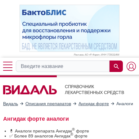
Реклама. АО «Р-Фарм», ИНН 772
6311464
СПРАВОЧНИК
ЛЕКАРСТВЕННЫХ СРЕДСТВ
Видаль
Описания препаратов
Ангидак форте
Аналоги
Ангидак форте аналоги
®
💊 Аналоги препарата Ангидак
форте
®
✅ Более 89 аналогов Ангидак
форте