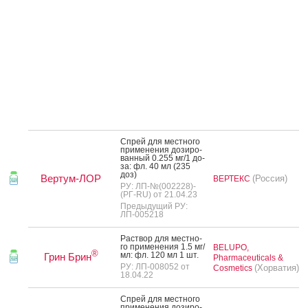
Спрей для мес­тно­го
при­мене­ния до­зиро­
ван­ный 0.255 мг/1 до­
за: фл. 40 мл (235
доз)
Вертум-ЛОР
(Россия)
ВЕРТЕКС
РУ: ЛП-№(002228)-
(РГ-RU) от 21.04.23
Предыдущий РУ:
ЛП-005218
Рас­твор для мес­тно­
го при­мене­ния 1.5 мг/
BELUPO,
®
мл: фл. 120 мл 1 шт.
Грин Брин
Pharmaceuticals &
РУ: ЛП-008052 от
(Хорватия)
Cosmetics
18.04.22
Спрей для мес­тно­го
при­мене­ния до­зиро­