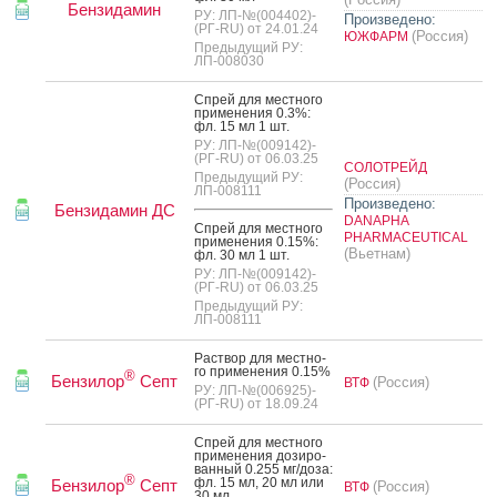
Бензидамин
РУ: ЛП-№(004402)-
Произведено:
(РГ-RU) от 24.01.24
(Россия)
ЮЖФАРМ
Предыдущий РУ:
ЛП-008030
Спрей для мес­тно­го
при­мене­ния 0.3%:
фл. 15 мл 1 шт.
РУ: ЛП-№(009142)-
(РГ-RU) от 06.03.25
СОЛОТРЕЙД
Предыдущий РУ:
(Россия)
ЛП-008111
Произведено:
Бензидамин ДС
DANAPHA
Спрей для мес­тно­го
PHARMACEUTICAL
при­мене­ния 0.15%:
(Вьетнам)
фл. 30 мл 1 шт.
РУ: ЛП-№(009142)-
(РГ-RU) от 06.03.25
Предыдущий РУ:
ЛП-008111
Рас­твор для мес­тно­
го при­мене­ния 0.15%
®
Бензилор
Септ
(Россия)
ВТФ
РУ: ЛП-№(006925)-
(РГ-RU) от 18.09.24
Спрей для мес­тно­го
при­мене­ния до­зиро­
ван­ный 0.255 мг/до­за:
®
фл. 15 мл, 20 мл или
Бензилор
Септ
(Россия)
ВТФ
30 мл