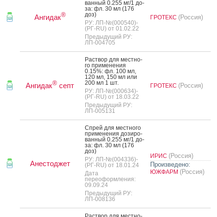
ван­ный 0.255 мг/1 до­
за: фл. 30 мл (176
доз)
®
Ангидак
(Россия)
ГРОТЕКС
РУ: ЛП-№(000540)-
(РГ-RU) от 01.02.22
Предыдущий РУ:
ЛП-004705
Рас­твор для мес­тно­
го при­мене­ния
0.15%: фл. 100 мл,
120 мл, 150 мл или
200 мл 1 шт.
®
Ангидак
септ
(Россия)
ГРОТЕКС
РУ: ЛП-№(000634)-
(РГ-RU) от 18.03.22
Предыдущий РУ:
ЛП-005131
Спрей для мес­тно­го
при­мене­ния до­зиро­
ван­ный 0.255 мг/1 до­
за: фл. 30 мл (176
доз)
(Россия)
ИРИС
РУ: ЛП-№(004336)-
Анестоджет
Произведено:
(РГ-RU) от 18.01.24
(Россия)
ЮЖФАРМ
Дата
переоформления:
09.09.24
Предыдущий РУ:
ЛП-008136
Рас­твор для мес­тно­