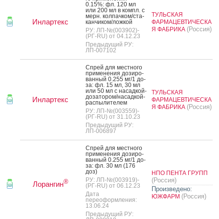
0.15%: фл. 120 мл
или 200 мл в компл. с
ТУЛЬСКАЯ
мерн. кол­пачком/ста­
Инлартекс
кан­чи­ком/лож­кой
ФАРМАЦЕВТИЧЕСКА
(Россия)
Я ФАБРИКА
РУ: ЛП-№(003902)-
(РГ-RU) от 04.12.23
Предыдущий РУ:
ЛП-007102
Спрей для мес­тно­го
при­мене­ния до­зиро­
ван­ный 0.255 мг/1 до­
за: фл. 15 мл, 30 мл
или 50 мл с на­сад­кой-
ТУЛЬСКАЯ
до­зато­ром/на­сад­кой-
Инлартекс
ФАРМАЦЕВТИЧЕСКА
рас­пы­лите­лем
(Россия)
Я ФАБРИКА
РУ: ЛП-№(003559)-
(РГ-RU) от 31.10.23
Предыдущий РУ:
ЛП-006897
Спрей для мес­тно­го
при­мене­ния до­зиро­
ван­ный 0.255 мг/1 до­
за: фл. 30 мл (176
доз)
НПО ПЕНТА ГРУПП
РУ: ЛП-№(003919)-
(Россия)
®
Лорангин
(РГ-RU) от 06.12.23
Произведено:
Дата
(Россия)
ЮЖФАРМ
переоформления:
13.06.24
Предыдущий РУ: