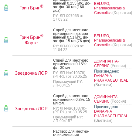
ван­ный 0.255 мг/1 до­
BELUPO,
®
за: фл. 30 мл (160
Грин Брин
Pharmaceuticals &
доз)
(Хорватия)
Cosmetics
РУ: ЛП-007965 от
17.03.22
Спрей для мес­тно­го
при­мене­ния до­зиро­
®
BELUPO,
Грин Брин
ван­ный 0.51 мг/1 до­
Pharmaceuticals &
за: фл. 15 мл (76 доз)
Форте
(Хорватия)
Cosmetics
РУ: ЛП-008028 от
11.04.22
Спрей для мес­тно­го
ДОМИНАНТА-
при­мене­ния 0.15%:
(Россия)
СЕРВИС
фл. 30 мл
Произведено:
Звездочка ЛОР
РУ: ЛП-№(010378)-
DANAPHA
(РГ-RU) от 30.05.25
PHARMACEUTICAL
Предыдущий РУ:
(Вьетнам)
ЛП-004157
Спрей для мес­тно­го
ДОМИНАНТА-
при­мене­ния 0.3%: 15
(Россия)
СЕРВИС
мл фл.
Произведено:
Звездочка ЛОР
РУ: ЛП-№(010378)-
DANAPHA
(РГ-RU) от 30.05.25
PHARMACEUTICAL
Предыдущий РУ:
(Вьетнам)
ЛП-004157
Рас­твор для мес­тно­
го при­мене­ния