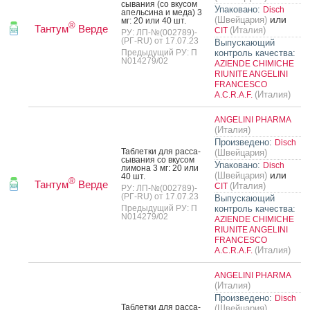
сыва­ния (со вку­сом
Упаковано:
Disch
апель­си­на и ме­да) 3
или
(Швейцария)
мг: 20 или 40 шт.
®
Тантум
Верде
(Италия)
CIT
РУ: ЛП-№(002789)-
(РГ-RU) от 17.07.23
Выпускающий
Предыдущий РУ: П
контроль качества:
N014279/02
AZIENDE CHIMICHE
RIUNITE ANGELINI
FRANCESCO
(Италия)
A.C.R.A.F.
ANGELINI PHARMA
(Италия)
Произведено:
Disch
Таб­летки для рас­са­
(Швейцария)
сыва­ния со вку­сом
Упаковано:
Disch
ли­мона 3 мг: 20 или
или
(Швейцария)
40 шт.
®
Тантум
Верде
(Италия)
CIT
РУ: ЛП-№(002789)-
(РГ-RU) от 17.07.23
Выпускающий
Предыдущий РУ: П
контроль качества:
N014279/02
AZIENDE CHIMICHE
RIUNITE ANGELINI
FRANCESCO
(Италия)
A.C.R.A.F.
ANGELINI PHARMA
(Италия)
Произведено:
Disch
Таб­летки для рас­са­
(Швейцария)