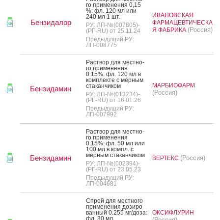
го при­мене­ния 0,15
%: фл. 120 мл или
ИВАНОВСКАЯ
240 мл 1 шт.
Бензидалор
ФАРМАЦЕВТИЧЕСКА
РУ: ЛП-№(007805)-
(Россия)
Я ФАБРИКА
(РГ-RU) от 25.11.24
Предыдущий РУ:
ЛП-008775
Рас­твор для мес­тно­
го при­мене­ния
0.15%: фл. 120 мл в
ком­плек­те с мер­ным
МАРБИОФАРМ
ста­кан­чи­ком
Бензидамин
(Россия)
РУ: ЛП-№(013234)-
(РГ-RU) от 16.01.26
Предыдущий РУ:
ЛП-007992
Рас­твор для мес­тно­
го при­мене­ния
0.15%: фл. 50 мл или
100 мл в компл. с
мер­ным ста­кан­чи­ком
Бензидамин
(Россия)
ВЕРТЕКС
РУ: ЛП-№(002394)-
(РГ-RU) от 23.05.23
Предыдущий РУ:
ЛП-004681
Спрей для мес­тно­го
при­мене­ния до­зиро­
ван­ный 0.255 мг/до­за:
ОКСИФЛУРИН
фл. 30 мл
(Россия)