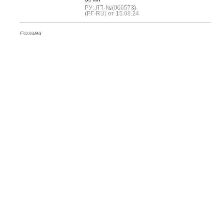
РУ: ЛП-№(006573)-
(РГ-RU) от 15.08.24
Реклама