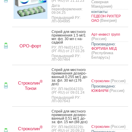
(РГ-RU) от 21.11.23
Северная
Дата
Македония)
переоформления:
контакты:
09.04.25
ГЕДЕОН РИХТЕР
Предыдущий РУ:
(Венгрия)
ОАО
ЛП-004995
Спрей для мес­тно­го
Арт-инвест групп
при­мене­ния 1.5 мг/1
(Россия)
мл: фл. 30 мл с на­
сад­кой
Произведено:
ОРО-форт
РУ: ЛП-№(014117)-
ФОРТИВА МЕД
(РГ-RU) от 27.03.26
(Республика
Предыдущий РУ:
Беларусь)
ЛП-007464
Спрей для мес­тно­го
при­мене­ния до­зиро­
ван­ный 0.255 мг/1 до­
за: фл. 30 мл (176
(Россия)
Строколин
®
Строколин
доз)
Произведено:
Тонзи
РУ: ЛП-№(004233)-
(Россия)
ЮЖФАРМ
(РГ-RU) от 09.01.24
Предыдущий РУ:
ЛП-007643
Спрей для мес­тно­го
при­мене­ния до­зиро­
ван­ный 0.51 мг/1 до­
за: фл. 15 мл (88 доз)
(Россия)
Строколин
РУ: ЛП-№(003229)-
®
Строколин
(РГ-RU) от 20.09.23
Произведено: