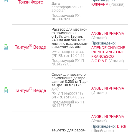
Тонзи Форте
Дата
(Россия)
ЮЖФАРМ
переоформления:
20.06.24
Предыдущий РУ:
ЛП-007923
Рас­твор для мес­тно­
го при­мене­ния
ANGELINI PHARMA
0.15%: фл. 120 мл,
(Италия)
240 мл или 500 мл в
Произведено:
компл. с гра­ду­иро­ван­
®
Тантум
Верде
ным ста­кан­чи­ком
AZIENDE CHIMICHE
РУ: ЛП-№(000704)-
RIUNITE ANGELINI
(РГ-RU) от 19.04.22
FRANCESCO
Предыдущий РУ: П
(Италия)
A.C.R.A.F.
N014279/03
Спрей для мес­тно­го
при­мене­ния до­зиро­
ван­ный 0.255 мг/1 до­
за: фл. 30 мл (176
ANGELINI PHARMA
доз)
®
Тантум
Верде
(Италия)
РУ: ЛП-№(000747)-
(РГ-RU) от 04.05.22
Предыдущий РУ: П
N014279/01
ANGELINI PHARMA
(Италия)
Произведено:
Disch
Таб­летки для рас­са­
(Швейцария)