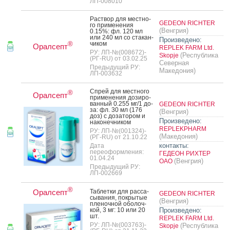
ЛП-008010
Рас­твор для мес­тно­
GEDEON RICHTER
го при­мене­ния
(Венгрия)
0.15%: фл. 120 мл
или 240 мл со ста­кан­
Произведено:
чи­ком
®
Оралсепт
REPLEK FARM Ltd.
РУ: ЛП-№(008672)-
(Республика
Skopje
(РГ-RU) от 03.02.25
Северная
Предыдущий РУ:
Македония)
ЛП-003632
Спрей для мес­тно­го
®
Оралсепт
при­мене­ния до­зиро­
ван­ный 0.255 мг/1 до­
GEDEON RICHTER
за: фл. 30 мл (176
(Венгрия)
доз) с до­зато­ром и
Произведено:
на­конеч­ни­ком
REPLEKPHARM
РУ: ЛП-№(001324)-
(Македония)
(РГ-RU) от 21.10.22
контакты:
Дата
переоформления:
ГЕДЕОН РИХТЕР
01.04.24
(Венгрия)
ОАО
Предыдущий РУ:
ЛП-002669
®
Оралсепт
Таб­летки для рас­са­
GEDEON RICHTER
сыва­ния, пок­ры­тые
(Венгрия)
пле­ноч­ной обо­лоч­
кой, 3 мг: 10 или 20
Произведено:
шт.
REPLEK FARM Ltd.
РУ: ЛП-№(003763)-
(Республика
Skopje