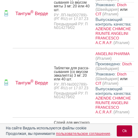
сыва­ния со вку­сом
Упаковано:
Disch
мя­ты 3 мг: 20 или 40
или
(Швейцария)
шт.
®
Тантум
Верде
(Италия)
CIT
РУ: ЛП-№(002789)-
(РГ-RU) от 17.07.23
Выпускающий
Предыдущий РУ: П
контроль качества:
N014279/02
AZIENDE CHIMICHE
RIUNITE ANGELINI
FRANCESCO
(Италия)
A.C.R.A.F.
ANGELINI PHARMA
(Италия)
Произведено:
Disch
Таб­летки для рас­са­
(Швейцария)
сыва­ния (со вку­сом
Упаковано:
Disch
эв­ка­лип­та) 3 мг: 20
или
(Швейцария)
или 40 шт.
®
Тантум
Верде
(Италия)
CIT
РУ: ЛП-№(002789)-
(РГ-RU) от 17.07.23
Выпускающий
Предыдущий РУ: П
контроль качества:
N014279/02
AZIENDE CHIMICHE
RIUNITE ANGELINI
FRANCESCO
(Италия)
A.C.R.A.F.
Спрей для мес­тно­го
при­мене­ния до­зиро­
На сайте Видаль используются файлы cookie
ван­ный 0.51 мг/1 до­
Ok
®
за: фл. 15 мл (88 доз)
Продолжая, вы принимаете
пользовательское соглашение
.
Тантум
Верде
ANGELINI PHARMA