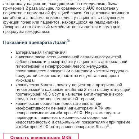
лозартана у пациентов, находящихся на гемодиализе, была
примерно в 2 раза больше, по сравнению с AUC лозартана у
пациентов с нормальной функцией почек. Концентрации активного
метаболита в плазме не изменялись у пациентов с нарушением
функции почек или пациентов, находящихся на гемодиализе.
Лозартан и его активный метаболит не выводятся с помощью
процедуры гемодиализа.
®
Показания препарата Лозап
артериальная гипертензия;
снижение риска ассоциированной сердечно-сосудистой
заболеваемости и смертности у пациентов с артериальной
гипертензией и гипертрофией левого желудочка,
проявляющееся совокупным снижением частоты сердечно-
сосудистой смертности, частоты инсульта и инфаркта
миокарда;
хроническая болезнь почек у пациентов с артериальной
гипертензией и сахарным диабетом 2 типа с сопутствующей
протеинурией >0.5 г/сут в качестве антигипертензивного
средства в составе комплексной терапии;
хроническая сердечная недостаточность при
неэффективности лечения ингибиторами АПФ или
непереносимости ингибиторов АПФ. Не рекомендуется
переводить пациентов с хронической сердечной
недостаточностью и стабильными показателями при приеме
®
ингибиторов АПФ на терапию препаратом Лозап
.
Открыть список кодов МКБ