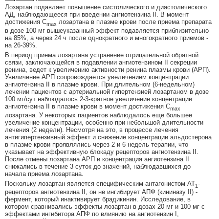
Лозартан подавляет повышение систолического и диастолического
АД, наблюдающееся при введении ангиотензина II. В момент
достижения C
лозартана в плазме крови после приема препарата
max
в дозе 100 мг вышеуказанный эффект подавляется приблизительно
на 85%, а через 24 ч после однократного и многократного приемов -
на 26-39%.
В период приема лозартана устранение отрицательной обратной
связи, заключающейся в подавлении ангиотензином II секреции
ренина, ведет к увеличению активности ренина плазмы крови (АРП).
Увеличение АРП сопровождается увеличением концентрации
ангиотензина II в плазме крови. При длительном (6-недельном)
лечении пациентов с артериальной гипертензией лозартаном в дозе
100 мг/сут наблюдалось 2-3-кратное увеличение концентрации
ангиотензина II в плазме крови в момент достижения С
max
лозартана. У некоторых пациентов наблюдалось еще большее
увеличение концентрации, особенно при небольшой длительности
лечения (2 недели). Несмотря на это, в процессе лечения
антигипертензивный эффект и снижение концентрации альдостерона
в плазме крови проявлялись через 2 и 6 недель терапии, что
указывает на эффективную блокаду рецепторов ангиотензина II.
После отмены лозартана АРП и концентрация ангиотензина II
снижались в течение 3 суток до значений, наблюдавшихся до
начала приема лозартана.
Поскольку лозартан является специфическим антагонистом AT
-
1
рецепторов ангиотензина II, он не ингибирует АПФ (кининазу II) -
фермент, который инактивирует брадикинин. Исследование, в
котором сравнивались эффекты лозартан в дозах 20 мг и 100 мг с
эффектами ингибитора АПФ по влиянию на ангиотензин I,