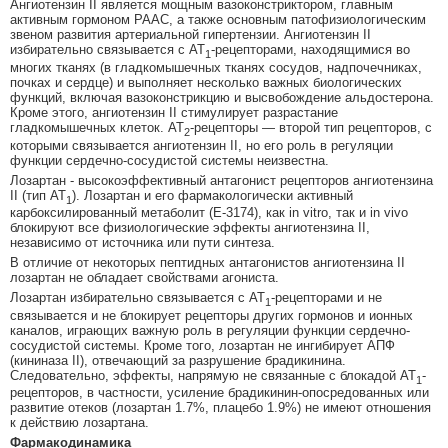
Ангиотензин II является мощным вазоконстриктором, главным
активным гормоном РААС, а также основным патофизиологическим
звеном развития артериальной гипертензии. Ангиотензин II
избирательно связывается с АТ
-рецепторами, находящимися во
1
многих тканях (в гладкомышечных тканях сосудов, надпочечниках,
почках и сердце) и выполняет несколько важных биологических
функций, включая вазоконстрикцию и высвобождение альдостерона.
Кроме этого, ангиотензин II стимулирует разрастание
гладкомышечных клеток. АТ
-рецепторы — второй тип рецепторов, с
2
которыми связывается ангиотензин II, но его роль в регуляции
функции сердечно-сосудистой системы неизвестна.
Лозартан - высокоэффективный антагонист рецепторов ангиотензина
II (тип АТ
). Лозартан и его фармакологически активный
1
карбоксилированный метаболит (Е-3174), как in vitro, так и in vivo
блокируют все физиологические эффекты ангиотензина II,
независимо от источника или пути синтеза.
В отличие от некоторых пептидных антагонистов ангиотензина II
лозартан не обладает свойствами агониста.
Лозартан избирательно связывается с АТ
-рецепторами и не
1
связывается и не блокирует рецепторы других гормонов и ионных
каналов, играющих важную роль в регуляции функции сердечно-
сосудистой системы. Кроме того, лозартан не ингибирует АПФ
(кининаза II), отвечающий за разрушение брадикинина.
Следовательно, эффекты, напрямую не связанные с блокадой АТ
-
1
рецепторов, в частности, усиление брадикинин-опосредованных или
развитие отеков (лозартан 1.7%, плацебо 1.9%) не имеют отношения
к действию лозартана.
Фармакодинамика