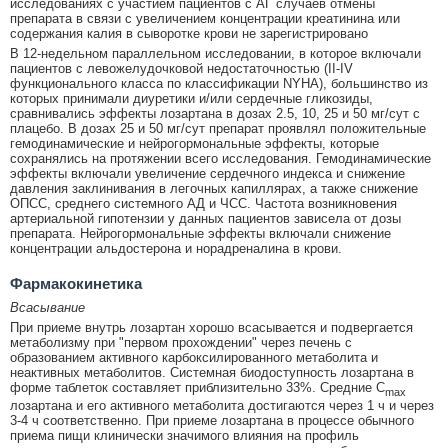
исследованиях с участием пациентов с АГ случаев отмены
препарата в связи с увеличением концентрации креатинина или
содержания калия в сыворотке крови не зарегистрировано
В 12-недельном параллельном исследовании, в которое включали
пациентов с левожелудочковой недостаточностью (II-IV
функционального класса по классификации NYHA), большинство из
которых принимали диуретики и/или сердечные гликозиды,
сравнивались эффекты лозартана в дозах 2.5, 10, 25 и 50 мг/сут с
плацебо. В дозах 25 и 50 мг/сут препарат проявлял положительные
гемодинамические и нейрогормональные эффекты, которые
сохранялись на протяжении всего исследования. Гемодинамические
эффекты включали увеличение сердечного индекса и снижение
давления заклинивания в легочных капиллярах, а также снижение
ОПСС, среднего системного АД и ЧСС. Частота возникновения
артериальной гипотензии у данных пациентов зависела от дозы
препарата. Нейрогормональные эффекты включали снижение
концентрации альдостерона и норадреналина в крови.
Фармакокинетика
Всасывание
При приеме внутрь лозартан хорошо всасывается и подвергается
метаболизму при "первом прохождении" через печень с
образованием активного карбоксилированного метаболита и
неактивных метаболитов. Системная биодоступность лозартана в
форме таблеток составляет приблизительно 33%. Средние С
max
лозартана и его активного метаболита достигаются через 1 ч и через
3-4 ч соответственно. При приеме лозартана в процессе обычного
приема пищи клинически значимого влияния на профиль