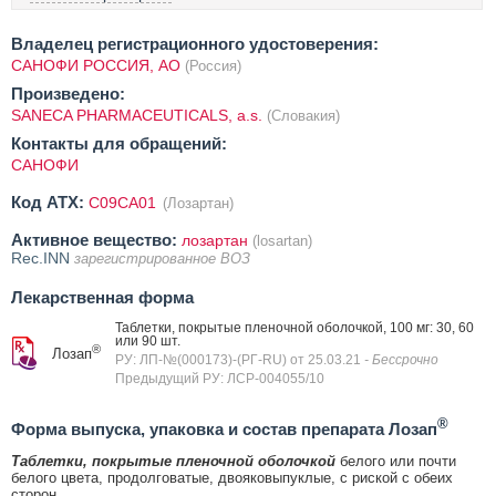
Владелец регистрационного удостоверения:
САНОФИ РОССИЯ, АО
(Россия)
Произведено:
SANECA PHARMACEUTICALS, a.s.
(Словакия)
Контакты для обращений:
САНОФИ
Код ATX:
C09CA01
(Лозартан)
Активное вещество:
лозартан
(losartan)
Rec.INN
зарегистрированное ВОЗ
Лекарственная форма
Таблетки, покрытые пленочной оболочкой, 100 мг: 30, 60
или 90 шт.
®
Лозап
РУ: ЛП-№(000173)-(РГ-RU) от 25.03.21
- Бессрочно
Предыдущий РУ: ЛСР-004055/10
®
Форма выпуска, упаковка и состав препарата Лозап
Таблетки, покрытые пленочной оболочкой
белого или почти
белого цвета, продолговатые, двояковыпуклые, с риской с обеих
сторон.