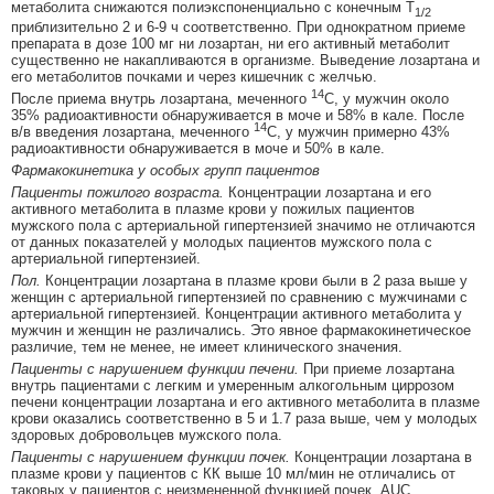
метаболита снижаются полиэкспоненциально с конечным Т
1/2
приблизительно 2 и 6-9 ч соответственно. При однократном приеме
препарата в дозе 100 мг ни лозартан, ни его активный метаболит
существенно не накапливаются в организме. Выведение лозартана и
его метаболитов почками и через кишечник с желчью.
14
После приема внутрь лозартана, меченного
С, у мужчин около
35% радиоактивности обнаруживается в моче и 58% в кале. После
14
в/в введения лозартана, меченного
С, у мужчин примерно 43%
радиоактивности обнаруживается в моче и 50% в кале.
Фармакокинетика у особых групп пациентов
Пациенты пожилого возраста.
Концентрации лозартана и его
активного метаболита в плазме крови у пожилых пациентов
мужского пола с артериальной гипертензией значимо не отличаются
от данных показателей у молодых пациентов мужского пола с
артериальной гипертензией.
Пол.
Концентрации лозартана в плазме крови были в 2 раза выше у
женщин с артериальной гипертензией по сравнению с мужчинами с
артериальной гипертензией. Концентрации активного метаболита у
мужчин и женщин не различались. Это явное фармакокинетическое
различие, тем не менее, не имеет клинического значения.
Пациенты с нарушением функции печени.
При приеме лозартана
внутрь пациентами с легким и умеренным алкогольным циррозом
печени концентрации лозартана и его активного метаболита в плазме
крови оказались соответственно в 5 и 1.7 раза выше, чем у молодых
здоровых добровольцев мужского пола.
Пациенты с нарушением функции почек.
Концентрации лозартана в
плазме крови у пациентов с КК выше 10 мл/мин не отличались от
таковых у пациентов с неизмененной функцией почек. AUC