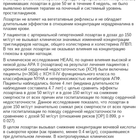
принимавших лозартан в дозе 50 мг в течение 4 недель, не было
выявлено влияния терапии на почечный и системный уровень
простагландинов.
Лозартан не влияет на вегетативные рефлексы и не обладает
длительным эффектом в отношении концентрации норадреналина в
плазме крови.
У пациентов с артериальной гипертензией лозартан в дозах до 150
мг/сут не вызывал клинически значимых изменений концентрации
триглицеридов натощак, общего холестерина и холестерина ЛПВП.
В тех же дозах лозартан не оказывал влияния на концентрацию
глюкозы в крови натощак.
В клиническое исследование HEAAL по оценке влияния высокой и
низкой дозы АРА II (лозартана) на результат лечения пациентов с
хронической сердечной недостаточностью (ХСН) были включены
пациенты (n=3834) с ХСН II-IV функционального класса по
классификации NYHA и непереносимостью ингибиторов АПФ.
Пациенты наблюдались более 4 лет (медиана длительности
наблюдения составила 4.7 лет) с целью сравнить эффекты
лозартана в дозе 50 мг/сут и в дозе 150 мг/сут на снижение
смертности от всех причин или госпитализации по поводу сердечной
недостаточности. Данное исследование показало, что лозартан в
дозе 150 мг/сут значительно снижал риск смертности от всех причин
или госпитализации по поводу сердечной недостаточности по
сравнению с дозой 50 мг/сут (отношение рисков [ОР] 0.899, р =
0.027).
В целом лозартан вызывал снижение концентрации мочевой кислоты
в сыворотке крови (как правило, менее 0.4 мг/дл), сохранявшееся
при длительном лечении. В контролируемых клинических