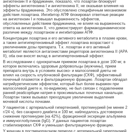
ангиотензин II и брадикинин, показало, что лозартан блокирует
эффекты ангиотензина I и ангиотензина II, не оказывая влияния на
эффекты брадикинина. Это обусловлено специфичным механизмом
действия лозартана. Ингибитор АПФ блокировал ответные реакции
на ангиотензин I и повышал выраженность эффектов,
обусловленных действием брадикинина, не влияя на выраженность
ответа на ангиотензин II, что демонстрирует фармакодинамическое
различие между лозартаном и ингибиторами АПФ.
Концентрации лозартана и его активного метаболита в плазме крови,
а также антигипертензивный эффект лозартана возрастают с
увеличением дозы препарата. Т.к. лозартан и его активный
метаболит являются антагонистами рецепторов ангиотензина II (АРА
II), оба они вносят вклад в антигипертензивный эффект.
В исследовании с однократным приемом лозартана в дозе 100 мг, в
которое включались здоровые добровольцы (мужчины), прием
препарата внутрь в условиях высоко- и малосолевой диеты не
влиял на скорость клубочковой фильтрации (СКФ), эффективный
почечный плазмоток и фильтрационную фракцию. Лозартан обладал
натрийуретическим эффектом, который был более выражен при
малосолевой диете и, по-видимому, не был связан с подавлением
ранней реабсорбции натрия в проксимальных почечных канальцах.
Лозартан также вызывал преходящее увеличение выделения
мочевой кислоты почками.
У пациентов с артериальной гипертензией, протеинурией (не менее 2
г/24 ч), без сахарного диабета и 100 мг, наблюдалось достоверное
снижение протеинурии (на 42%), фракционной экскреции альбумина
и иммуноглобулинов (IgG). У данных пациентов лозартан
стабилизировал СКФ и уменьшал фильтрационную фракцию.
У женщин в постменопаузном периоде с артериальной гипертензией,