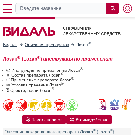
СПРАВОЧНИК
ЛЕКАРСТВЕННЫХ СРЕДСТВ
®
Видаль
Описания препаратов
Лозап
®
®
Лозап
(Lozap
)
инструкция по применению
®
📜 Инструкция по применению Лозап
®
💊 Состав препарата Лозап
®
✅ Применение препарата Лозап
®
📅 Условия хранения Лозап
®
⏳ Срок годности Лозап
Поиск аналогов
Взаимодействие
®
®
Описание лекарственного препарата
Лозап
(Lozap
)