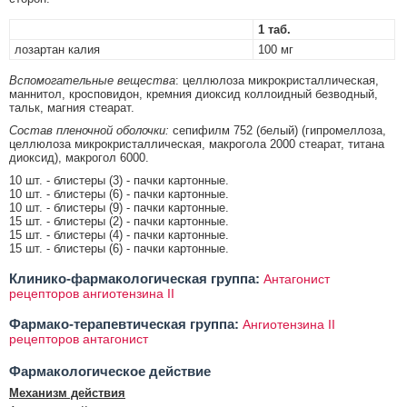
1 таб.
лозартан калия
100 мг
Вспомогательные вещества
: целлюлоза микрокристаллическая,
маннитол, кросповидон, кремния диоксид коллоидный безводный,
тальк, магния стеарат.
Состав пленочной оболочки:
сепифилм 752 (белый) (гипромеллоза,
целлюлоза микрокристаллическая, макрогола 2000 стеарат, титана
диоксид), макрогол 6000.
10 шт. - блистеры (3) - пачки картонные.
10 шт. - блистеры (6) - пачки картонные.
10 шт. - блистеры (9) - пачки картонные.
15 шт. - блистеры (2) - пачки картонные.
15 шт. - блистеры (4) - пачки картонные.
15 шт. - блистеры (6) - пачки картонные.
Клинико-фармакологическая группа:
Антагонист
рецепторов ангиотензина II
Фармако-терапевтическая группа:
Ангиотензина II
рецепторов антагонист
Фармакологическое действие
Механизм действия