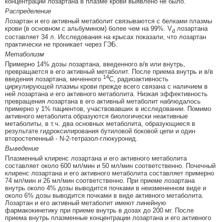
концентрации лозартана в плазме крови выявлено не было.
Распределение
Лозартан и его активный метаболит связываются с белками плазмы
крови (в основном с альбумином) более чем на 99%. V
лозартана
d
составляет 34 л. Исследования на крысах показали, что лозартан
практически не проникает через ГЭБ.
Метаболизм
Примерно 14% дозы лозартана, введенного в/в или внутрь,
превращается в его активный метаболит. После приема внутрь и в/в
14
введения лозартана, меченного
С, радиоактивность
циркулирующей плазмы крови прежде всего связана с наличием в
ней лозартана и его активного метаболита. Низкая эффективность
превращения лозартана в его активный метаболит наблюдалось
примерно у 1% пациентов, участвовавших в исследовании. Помимо
активного метаболита образуются биологически неактивные
метаболиты, в т.ч. два основных метаболита, образующиеся в
результате гидроксилирования бутиловой боковой цепи и один
второстепенный - N-2-тетразол-глюкуронид.
Выведение
Плазменный клиренс лозартана и его активного метаболита
составляет около 600 мл/мин и 50 мл/мин соответственно. Почечный
клиренс лозартана и его активного метаболита составляет примерно
74 мл/мин и 26 мл/мин соответственно. При приеме лозартана
внутрь около 4% дозы выводится почками в неизмененном виде и
около 6% дозы выводится почками в виде активного метаболита.
Лозартан и его активный метаболит имеют линейную
фармакокинетику при приеме внутрь в дозах до 200 мг. После
приема внутрь плазменные концентрации лозартана и его активного