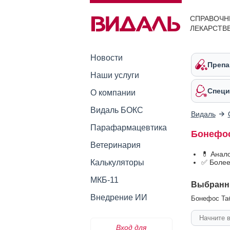
СПРАВОЧН
ЛЕКАРСТВ
Новости
Препа
Наши услуги
Специ
О компании
Видаль БОКС
Видаль
Парафармацевтика
Бонефос
Ветеринария
💊 Анал
Калькуляторы
✅ Более
МКБ-11
Выбранн
Внедрение ИИ
Бонефос Таб
Вход для