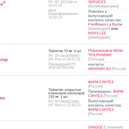
РУ: ЛС-001348 от
SERVICES
®
ва
20.07.10
(Великобритания)
Дата
Упаковка и
переоформления:
выпускающий
15.02.23
контроль качества:
F.Hoffmann-La Roche
или
(Швейцария)
IVERS-LEE
(Швейцария)
Pharmaceutical Works
Таб­летки 70 мг: 4 шт.
"POLPHARMA"
РУ: ЛП-№(000969)-
епар
(Польша)
(РГ-RU) от 04.07.22
Предыдущий РУ:
контакты:
ЛСР-007042/09
(Россия)
АКРИХИН АО
ФАРМ-СИНТЕЗ
(Россия)
Таб­летки, пок­ры­тые
Произведено:
ФАРМ-
пле­ноч­ной обо­лоч­кой,
(Россия)
СИНТЕЗ
150 мг: 1 шт.
ва
Выпускающий
РУ: ЛП-№(002388)-
(РГ-RU) от 22.05.23
контроль качества:
ФАРМ-СИНТЕЗ
(Россия)
(Словения)
SANDOZ