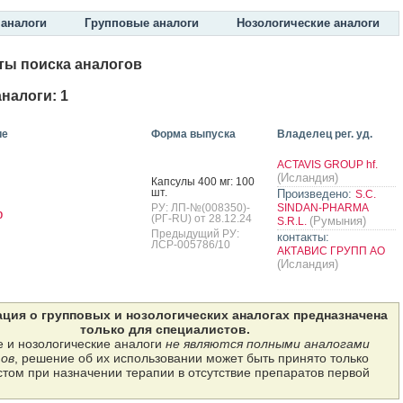
аналоги
Групповые аналоги
Нозологические аналоги
ты поиска аналогов
налоги: 1
ие
Форма выпуска
Владелец рег. уд.
ACTAVIS GROUP hf.
(Исландия)
Кап­су­лы 400 мг: 100
шт.
Произведено:
S.C.
РУ: ЛП-№(008350)-
SINDAN-PHARMA
р
(РГ-RU) от 28.12.24
(Румыния)
S.R.L.
Предыдущий РУ:
контакты:
ЛСР-005786/10
АКТАВИС ГРУПП АО
(Исландия)
ция о групповых и нозологических аналогах предназначена
только для специалистов.
 и нозологические аналоги
не являются полными аналогами
ов
, решение об их использовании может быть принято только
том при назначении терапии в отсутствие препаратов первой