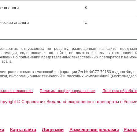
ые аналоги
8
ические аналоги
1
епаратах, отпускаемых по рецепту, размещенная на сайте, предназн
формация, содержащаяся на сайте, не должна использоваться пациен
решения о применении представленных лекарственных препаратов и не мож
 врача.
егистрации средства массовой информации Эл № ФС77-79153 выдано Федер
вязи, информационных технологий и массовых коммуникаций (Роскомнадзор
льское соглашение
Политика конфиденциальности
Политика обработк
opyright
Справочник Видаль «Лекарственные препараты в Росси
©
ия
Карта сайта
Лицензии
Размещение рекламы
Разра