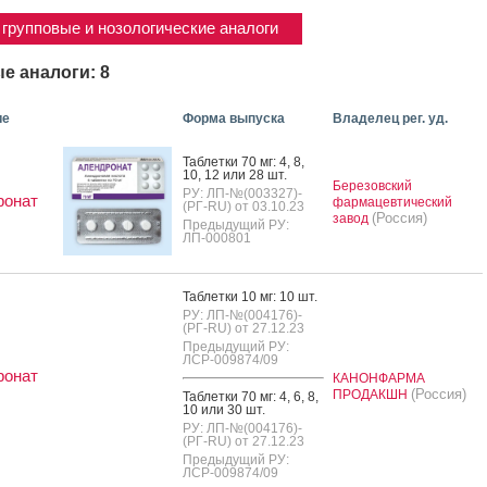
групповые и нозологические аналоги
е аналоги: 8
ие
Форма выпуска
Владелец рег. уд.
Таб­летки 70 мг: 4, 8,
10, 12 или 28 шт.
Березовский
РУ: ЛП-№(003327)-
ронат
фармацевтический
(РГ-RU) от 03.10.23
(Россия)
завод
Предыдущий РУ:
ЛП-000801
Таб­летки 10 мг: 10 шт.
РУ: ЛП-№(004176)-
(РГ-RU) от 27.12.23
Предыдущий РУ:
ЛСР-009874/09
ронат
КАНОНФАРМА
(Россия)
ПРОДАКШН
Таб­летки 70 мг: 4, 6, 8,
10 или 30 шт.
РУ: ЛП-№(004176)-
(РГ-RU) от 27.12.23
Предыдущий РУ:
ЛСР-009874/09