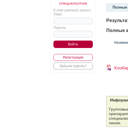
специалистов
Полные 
E-mail учетной записи
Vidal:
Результа
Пароль:
Полные а
Назван
Регистрация
Забыли пароль?
Клоби
Информа
Групповые
препарат
специалис
линии.