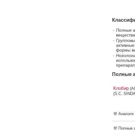
Классифи
Полные а
вещества
Групповы
активные
формы вы
Нозологи
использо
препарат
Полные 
Клобир
(A
(S.C. SIND
💯 Аналоги
💯 Полные 