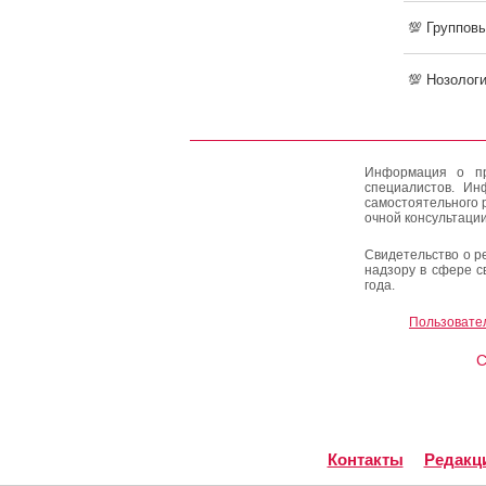
💯 Группов
💯 Нозолог
Информация о пр
специалистов. Ин
самостоятельного 
очной консультации
Свидетельство о р
надзору в сфере с
года.
Пользовате
C
Контакты
Редакц