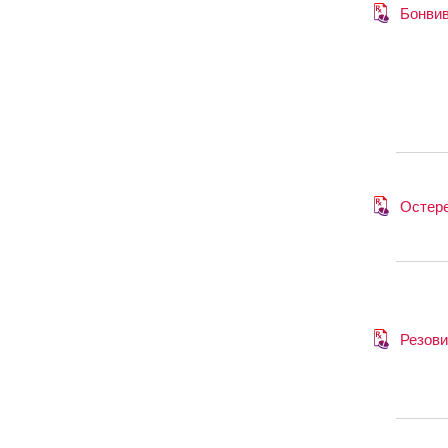
Бонви
Остер
Резови