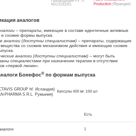
Предыдущий РУ: П
(Франция)
Production
N013182/01
кация аналогов
налоги
– препараты, имеющие в составе идентичные активные
 и схожие формы выпуска.
е аналоги (доступны специалистам)
– препараты, содержащие
 вещества со схожим механизмом действия и имеющие схожие
пуска.
ческие аналоги (доступны специалистам)
– могут быть
ваны специалистами при назначении терапии в отсутствие
ов «первой линии».
®
аналоги Бонефос
по формам выпуска
CTAVIS GROUP hf. Исландия)
Кап­су­лы 400 мг: 100 шт.
AN-PHARMA S.R.L. Румыния)
Есть
аналоги
1