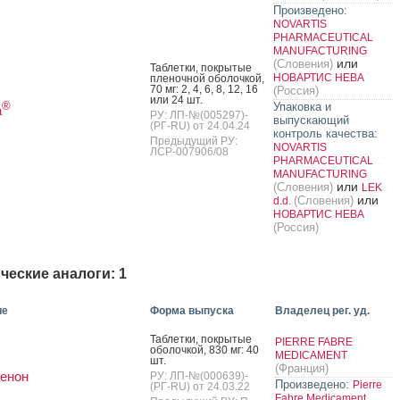
Произведено:
NOVARTIS
PHARMACEUTICAL
MANUFACTURING
или
(Словения)
Таб­летки, пок­ры­тые
НОВАРТИС НЕВА
пле­ноч­ной обо­лоч­кой,
70 мг: 2, 4, 6, 8, 12, 16
(Россия)
или 24 шт.
®
Упаковка и
а
РУ: ЛП-№(005297)-
выпускающий
(РГ-RU) от 24.04.24
контроль качества:
Предыдущий РУ:
NOVARTIS
ЛСР-007906/08
PHARMACEUTICAL
MANUFACTURING
или
(Словения)
LEK
или
(Словения)
d.d.
НОВАРТИС НЕВА
(Россия)
ческие аналоги: 1
ие
Форма выпуска
Владелец рег. уд.
Таб­летки, пок­ры­тые
PIERRE FABRE
обо­лоч­кой, 830 мг: 40
MEDICAMENT
шт.
(Франция)
енон
РУ: ЛП-№(000639)-
Произведено:
Pierre
(РГ-RU) от 24.03.22
Fabre Medicament