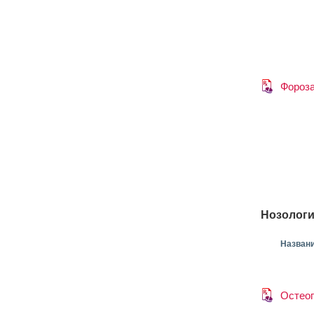
Фороз
Нозологи
Назван
Остеог