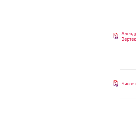
Алендр
Вертек
Бинос