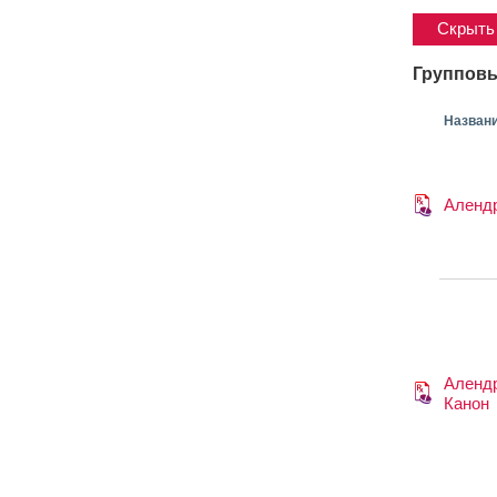
Скрыть 
Групповы
Назван
Аленд
Аленд
Канон