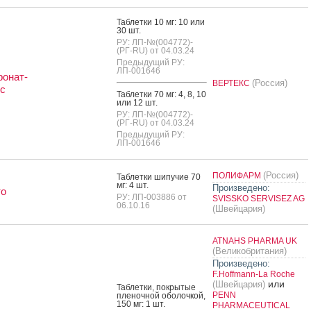
Таб­летки 10 мг: 10 или
30 шт.
РУ: ЛП-№(004772)-
(РГ-RU) от 04.03.24
Предыдущий РУ:
ЛП-001646
онат-
(Россия)
ВЕРТЕКС
с
Таб­летки 70 мг: 4, 8, 10
или 12 шт.
РУ: ЛП-№(004772)-
(РГ-RU) от 04.03.24
Предыдущий РУ:
ЛП-001646
(Россия)
ПОЛИФАРМ
Таб­летки ши­пучие 70
мг: 4 шт.
Произведено:
то
РУ: ЛП-003886 от
SVISSKO SERVISEZ AG
06.10.16
(Швейцария)
ATNAHS PHARMA UK
(Великобритания)
Произведено:
F.Hoffmann-La Roche
или
(Швейцария)
Таб­летки, пок­ры­тые
PENN
пле­ноч­ной обо­лоч­кой,
150 мг: 1 шт.
PHARMACEUTICAL