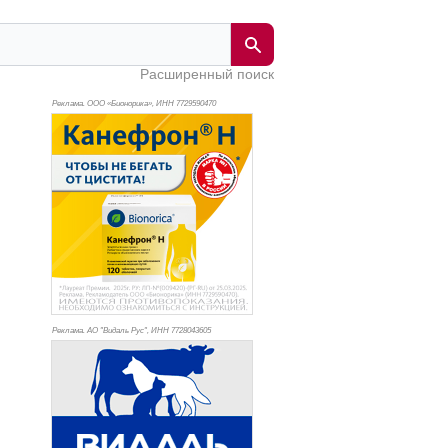
Расширенный поиск
Реклама. ООО «Бионорика», ИНН 772
9590470
Реклама. АО "Видаль Рус", ИНН 772
8043605