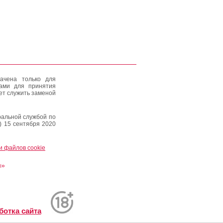
ачена только для
тами для принятия
ет служить заменой
альной службой по
) 15 сентября 2020
и файлов cookie
и»
ботка сайта