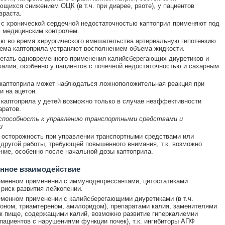
щихся снижением ОЦК (в т.ч. при диарее, рвоте), у пациентов
зраста.
 с хронической сердечной недостаточностью каптоприл применяют под
 медицинским контролем.
 во время хирургического вмешательства артериальную гипотензию
ема каптоприла устраняют восполнением объема жидкости.
егать одновременного применения калийсберегающих диуретиков и
калия, особенно у пациентов с почечной недостаточностью и сахарным
каптоприла может наблюдаться ложноположительная реакция при
и на ацетон.
каптоприла у детей возможно только в случае неэффективности
аратов.
 способность к управлению транспортными средствами и
и
осторожность при управлении транспортными средствами или
другой работы, требующей повышенного внимания, т.к. возможно
ние, особенно после начальной дозы каптоприла.
нное взаимодействие
менном применении с иммунодепрессантами, цитостатиками
риск развития лейкопении.
менном применении с калийсберегающими диуретиками (в т.ч.
оном, триамтереном, амилоридом), препаратами калия, заменителями
к пище, содержащими калий, возможно развитие гиперкалиемии
 пациентов с нарушениями функции почек), т.к. ингибиторы АПФ