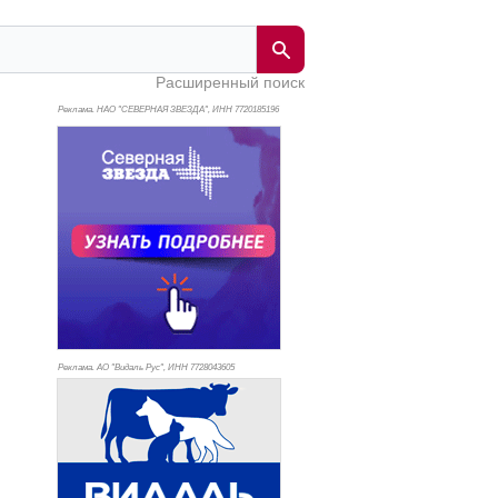
Расширенный поиск
Реклама. НАО "СЕВЕРНАЯ ЗВЕЗДА", ИНН 772
0185196
Реклама. АО "Видаль Рус", ИНН 772
8043605