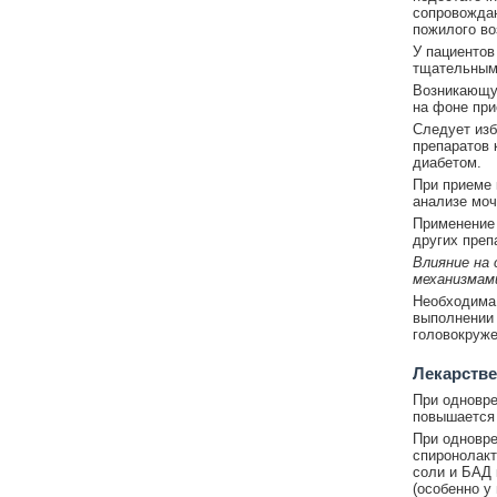
сопровождаю
пожилого во
У пациентов
тщательным
Возникающую
на фоне при
Следует изб
препаратов 
диабетом.
При приеме 
анализе моч
Применение 
других преп
Влияние на
механизмам
Необходима 
выполнении 
головокруже
Лекарстве
При одновре
повышается 
При одновре
спиронолакт
соли и БАД 
(особенно у