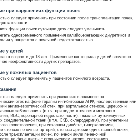
ие при нарушениях функции почек
стью следует применять при состоянии после трансплантации почек,
достаточности.
иях функции почек суточную дозу следует уменьшить.
егать одновременного применения калийсберегающих диуретиков и
калия у пациентов с почечной недостаточностью.
е у детей
зан в возрасте до 18 лет. Применение каптоприла у детей возможно
учае неэффективности других препаратов.
ие у пожилых пациентов
стью следует применять у пациентов пожилого возраста.
казания
стью следует применять при указаниях в анамнезе на
ический отек на фоне терапии ингибиторами АПФ, наследственный или
кий ангионевротический отек, при аортальном стенозе, церебро- и
лярных заболеваниях (в т.ч. при недостаточности мозгового
ния, ИБС, коронарной недостаточности), тяжелых аутоиммунных
х соединительной ткани (в т.ч. СКВ, склеродермия), при угнетении
вого кроветворения, при сахарном диабете, гиперкалиемии,
м стенозе почечных артерий, стенозе артерии единственной почки,
осле трансплантации почек, почечной и/или печеночной
ости, на фоне диеты с ограничением натрия, состояниях,