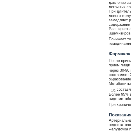
давление за
легочных со
При длител
левого желу
замедляет р
содержания 
Расширяет а
ишемизирова
Понижает то
гемодинамик
Фармакок
После прием
прием пищи 
через 30-90
составляет 
образование
Метаболиты
T
составля
1/2
Более 95% в
виде метабо
При хрониче
Показания
Артериальна
недостаточн
желудочка п