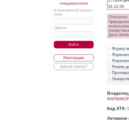
⚠️ Срок де
специалистов
31.12.25
E-mail учетной записи
Vidal:
Описание 
Приведенна
использова
Пароль:
лекарствен
Дата обнов
Форма вы
Фармако-
Регистрация
Фармако
Режим д
Забыли пароль?
Противо
Лекарст
Владелец 
ФАРМАКОР
Код ATX:
Активное 