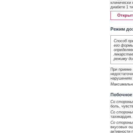
клинически 
диабете 1 т
Открыт
Режим до
Способ пр
его формы
определяе
лекарстве
режиму до
При приеме в
недостаточн
нарушениях 
Максимальн
Побочное
Со стороны
боль, чувст
Со стороны
тахикардия.
Со стороны
вкусовых ощ
активности 