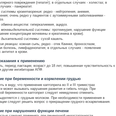
лярного повреждения (гепатит); в отдельных случаях - холестаз; в
лучаях - панкреатит.
 системы кроветворения:
редко - нейтропения, анемия,
ения; очень редко у пациентов с аутоиммунными заболеваниями -
оз.
 обмена веществ:
гиперкалиемия, ацидоз.
 мочевыделительной системы:
протеинурия, нарушение функции
шение концентрации мочевины и креатинина в крови).
 дыхательной системы:
сухой кашель.
ие реакции:
кожная сыпь; редко - отек Квинке, бронхоспазм,
я болезнь, лимфаденопатия; в отдельных случаях - появление
 антител в крови.
оказания к применению
ь, период лактации, возраст до 18 лет, повышенная чувствительность к
и другим ингибиторам АПФ.
е при беременности и кормлении грудью
ь в виду, что применение каптоприла во II и III триместрах
и может вызывать нарушения развития и гибель плода. При
ой беременности каптоприл следует немедленно отменить.
ыделяется с грудным молоком. При необходимости применения в
ации следует решить вопрос о прекращении грудного вскармливания.
ие при нарушениях функции печени
стью следует применять при печеночной недостаточности.