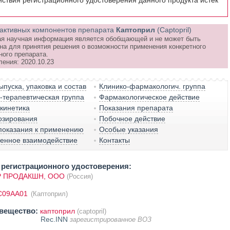
йствия регистрационного удостоверения данного продукта истёк
активных компонентов препарата
Каптоприл
(Captopril)
я научная информация является обобщающей и не может быть
на для принятия решения о возможности применения конкретного
ного препарата.
ления: 2020.10.23
пуска, упаковка и состав
Клинико-фармакологич. группа
терапевтическая группа
Фармакологическое действие
кинетика
Показания препарата
озирования
Побочное действие
показания к применению
Особые указания
венное взаимодействие
Контакты
регистрационного удостоверения:
 ПРОДАКШН, ООО
(Россия)
C09AA01
(Каптоприл)
вещество:
каптоприл
(captopril)
Rec.INN
зарегистрированное ВОЗ