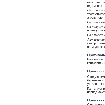
гепатоцеллю
единичных с
Со стороны
тромбоцитоп
агранулоцит
Со стороны
Со стороны
почек (повы
Со стороны
Аллергическ
сывороточна
антиядерных
Противоп
Беременност
каптоприлу 
Применени
Следует имет
беременност
установленн
Каптоприл в
период лакт
Применен
С осторожно