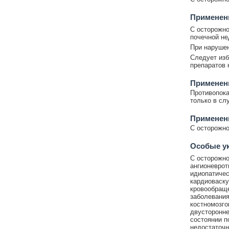
Применен
С осторожно
почечной не
При нарушен
Следует изб
препаратов 
Применени
Противопока
только в сл
Применен
С осторожно
Особые у
C осторожно
ангионеврот
идиопатичес
кардиоваску
кровообраще
заболевания
костномозго
двусторонне
состоянии п
недостаточн