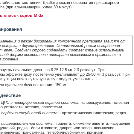
стабильном состоянии. Диабетическая нефропатия при сахарном
ипа (при альбуминурии более 30 мг/сут).
ь список кодов МКБ
зирования
именения и режим дозирования конкретного препарата зависят от
 выпуска и других факторов. Оптимальный режим дозирования
т врач. Следует строго соблюдать соответствие используемой
нной формы конкретного препарата показаниям к применению и
зирования.
нутрь начальная доза - по 6.25-12.5 мг 2-3 раза/сут. При
ом эффекте дозу постепенно увеличивают до 25-50 мг 3 раза/сут. При
функции почек суточную дозу следует уменьшить.
ая суточная доза
составляет 150 мг.
 действие
 ЦНС и периферической нервной системы:
головокружение, головная
во усталости, астения, парестезии.
 сердечно-сосудистой системы:
ортостатическая гипотензия; редко -
 пищеварительной системы:
тошнота, снижение аппетита, нарушение
ущений; редко - боли в животе, диарея или запор, повышение
печеночных трансаминаз, гипербилирубинемия; признаки