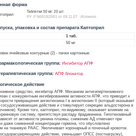
енная форма
Таблетки 50 мг: 20 шт.
птоприл
РУ: Р N001920/01 от 09.11.07
- Истекло
уска, упаковка и состав препарата Каптоприл
1 таб.
50 мг
ковки ячейковые контурные (2) - пачки картонные.
армакологическая группа:
Ингибитор АПФ
ерапевтическая группа:
АПФ блокатор
огическое действие
нзивное средство, ингибитор АПФ. Механизм антигипертензивного
язан с конкурентным ингибированием активности АПФ, что приводит к
орости превращения ангиотензина I в ангиотензин II (который оказывает
 сосудосуживающее действие и стимулирует секрецию альдостерона в
ечников). Кроме того, каптоприл, по-видимому, оказывает влияние на
креиновую систему, препятствуя распаду брадикинина. Гипотензивный
ависит от активности ренина плазмы, снижение АД отмечают при
и даже сниженной концентрации гормона, что обусловлено
м на тканевую РААС. Увеличивает коронарный и почечный кровоток.
сосудорасширяющему действию, уменьшает ОПСС (постнагрузку),