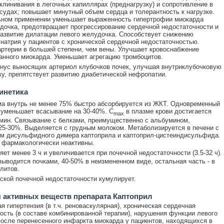
клинивания в легочных капиллярах (преднагрузку) и сопротивление в
судах; повышает минутный объем сердца и толерантность к нагрузке.
ьном применении уменьшает выраженность гипертрофии миокарда
дочка, предотвращает прогрессирование сердечной недостаточности и
азвитие дилатации левого желудочка. Способствует снижению
натрия у пациентов с хронической сердечной недостаточностью.
ртерии в большей степени, чем вены. Улучшает кровоснабжение
нного миокарда. Уменьшает агрегацию тромбоцитов.
нус выносящих артериол клубочков почек, улучшая внутриклубочковую
у, препятствует развитию диабетической нефропатии.
инетика
а внутрь не менее 75% быстро абсорбируется из ЖКТ. Одновременный
уменьшает всасывание на 30-40%. C
в плазме крови достигается
max
 мин. Связывание с белками, преимущественно с альбумином,
25-30%. Выделяется с грудным молоком. Метаболизируется в печени с
м дисульфидного димера каптоприла и каптоприл-цистеиндисульфида.
 фармакологически неактивны.
ет менее 3 ч и увеличивается при почечной недостаточности (3.5-32 ч).
ыводится почками, 40-50% в неизмененном виде, остальная часть - в
литов.
ской почечной недостаточности кумулирует.
 активных веществ препарата Каптоприл
я гипертензия (в т.ч. реноваскулярная), хроническая сердечная
ость (в составе комбинированной терапии), нарушения функции левого
осле перенесенного инфаркта миокарда у пациентов, находящихся в