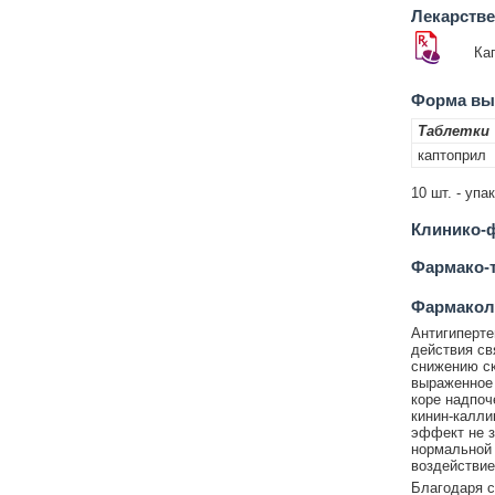
Лекарств
Ка
Форма вып
Таблетки
каптоприл
10 шт. - упа
Клинико-ф
Фармако-т
Фармакол
Антигиперте
действия св
снижению ск
выраженное
коре надпоч
кинин-калли
эффект не з
нормальной 
воздействие
Благодаря 