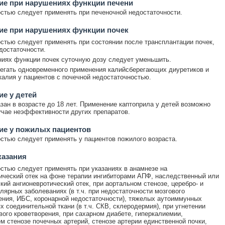
ие при нарушениях функции печени
стью следует применять при печеночной недостаточности.
ие при нарушениях функции почек
стью следует применять при состоянии после трансплантации почек,
достаточности.
иях функции почек суточную дозу следует уменьшить.
егать одновременного применения калийсберегающих диуретиков и
калия у пациентов с почечной недостаточностью.
е у детей
зан в возрасте до 18 лет. Применение каптоприла у детей возможно
учае неэффективности других препаратов.
ие у пожилых пациентов
стью следует применять у пациентов пожилого возраста.
казания
стью следует применять при указаниях в анамнезе на
ический отек на фоне терапии ингибиторами АПФ, наследственный или
кий ангионевротический отек, при аортальном стенозе, церебро- и
лярных заболеваниях (в т.ч. при недостаточности мозгового
ния, ИБС, коронарной недостаточности), тяжелых аутоиммунных
х соединительной ткани (в т.ч. СКВ, склеродермия), при угнетении
вого кроветворения, при сахарном диабете, гиперкалиемии,
м стенозе почечных артерий, стенозе артерии единственной почки,