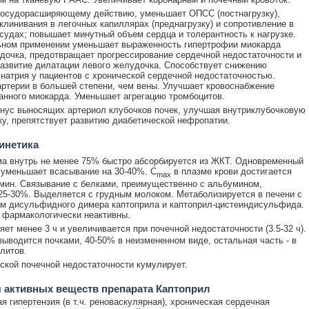
сосудорасширяющему действию, уменьшает ОПСС (постнагрузку),
клинивания в легочных капиллярах (преднагрузку) и сопротивление в
судах; повышает минутный объем сердца и толерантность к нагрузке.
ьном применении уменьшает выраженность гипертрофии миокарда
дочка, предотвращает прогрессирование сердечной недостаточности и
азвитие дилатации левого желудочка. Способствует снижению
натрия у пациентов с хронической сердечной недостаточностью.
ртерии в большей степени, чем вены. Улучшает кровоснабжение
нного миокарда. Уменьшает агрегацию тромбоцитов.
нус выносящих артериол клубочков почек, улучшая внутриклубочковую
у, препятствует развитию диабетической нефропатии.
инетика
а внутрь не менее 75% быстро абсорбируется из ЖКТ. Одновременный
уменьшает всасывание на 30-40%. C
в плазме крови достигается
max
 мин. Связывание с белками, преимущественно с альбумином,
25-30%. Выделяется с грудным молоком. Метаболизируется в печени с
м дисульфидного димера каптоприла и каптоприл-цистеиндисульфида.
 фармакологически неактивны.
ет менее 3 ч и увеличивается при почечной недостаточности (3.5-32 ч).
ыводится почками, 40-50% в неизмененном виде, остальная часть - в
литов.
ской почечной недостаточности кумулирует.
 активных веществ препарата Каптоприл
я гипертензия (в т.ч. реноваскулярная), хроническая сердечная