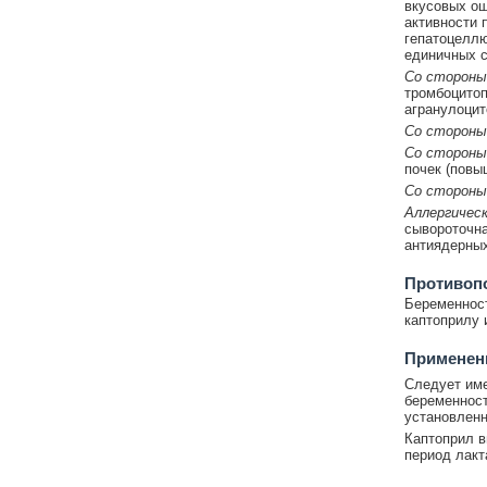
вкусовых ощ
активности 
гепатоцеллю
единичных с
Со стороны
тромбоцитоп
агранулоцит
Со стороны
Со стороны
почек (повы
Со стороны
Аллергическ
сывороточна
антиядерных
Противоп
Беременност
каптоприлу 
Применени
Следует имет
беременност
установленн
Каптоприл в
период лакт