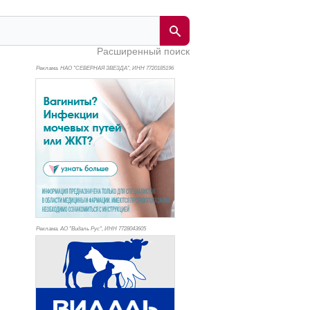
Расширенный поиск
Реклама. НАО "СЕВЕРНАЯ ЗВЕЗДА", ИНН 772
0185196
Реклама. АО "Видаль Рус", ИНН 772
8043605