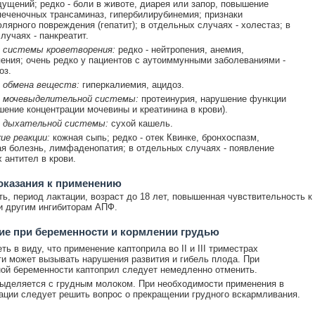
ущений; редко - боли в животе, диарея или запор, повышение
печеночных трансаминаз, гипербилирубинемия; признаки
лярного повреждения (гепатит); в отдельных случаях - холестаз; в
лучаях - панкреатит.
 системы кроветворения:
редко - нейтропения, анемия,
ения; очень редко у пациентов с аутоиммунными заболеваниями -
оз.
 обмена веществ:
гиперкалиемия, ацидоз.
 мочевыделительной системы:
протеинурия, нарушение функции
шение концентрации мочевины и креатинина в крови).
 дыхательной системы:
сухой кашель.
ие реакции:
кожная сыпь; редко - отек Квинке, бронхоспазм,
я болезнь, лимфаденопатия; в отдельных случаях - появление
 антител в крови.
оказания к применению
ь, период лактации, возраст до 18 лет, повышенная чувствительность к
и другим ингибиторам АПФ.
е при беременности и кормлении грудью
ь в виду, что применение каптоприла во II и III триместрах
и может вызывать нарушения развития и гибель плода. При
ой беременности каптоприл следует немедленно отменить.
ыделяется с грудным молоком. При необходимости применения в
ации следует решить вопрос о прекращении грудного вскармливания.