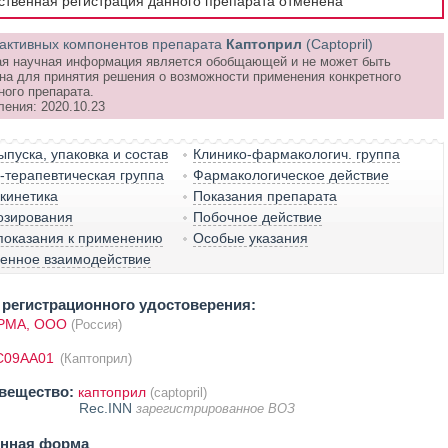
рственная регистрация данного препарата отменена
активных компонентов препарата
Каптоприл
(Captopril)
я научная информация является обобщающей и не может быть
на для принятия решения о возможности применения конкретного
ного препарата.
ления: 2020.10.23
пуска, упаковка и состав
Клинико-фармакологич. группа
терапевтическая группа
Фармакологическое действие
кинетика
Показания препарата
озирования
Побочное действие
показания к применению
Особые указания
венное взаимодействие
регистрационного удостоверения:
РМА, ООО
(Россия)
C09AA01
(Каптоприл)
вещество:
каптоприл
(captopril)
Rec.INN
зарегистрированное ВОЗ
енная форма