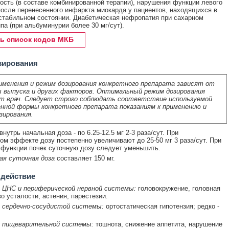
ость (в составе комбинированной терапии), нарушения функции левого
осле перенесенного инфаркта миокарда у пациентов, находящихся в
стабильном состоянии. Диабетическая нефропатия при сахарном
ипа (при альбуминурии более 30 мг/сут).
ь список кодов МКБ
зирования
именения и режим дозирования конкретного препарата зависят от
 выпуска и других факторов. Оптимальный режим дозирования
т врач. Следует строго соблюдать соответствие используемой
нной формы конкретного препарата показаниям к применению и
зирования.
нутрь начальная доза - по 6.25-12.5 мг 2-3 раза/сут. При
ом эффекте дозу постепенно увеличивают до 25-50 мг 3 раза/сут. При
функции почек суточную дозу следует уменьшить.
ая суточная доза
составляет 150 мг.
 действие
 ЦНС и периферической нервной системы:
головокружение, головная
во усталости, астения, парестезии.
 сердечно-сосудистой системы:
ортостатическая гипотензия; редко -
 пищеварительной системы:
тошнота, снижение аппетита, нарушение