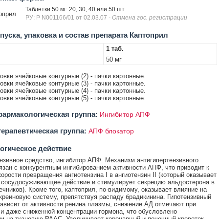
Таблетки 50 мг: 20, 30, 40 или 50 шт.
оприл
РУ: Р N001166/01 от 02.03.07
- Отмена гос. регистрации
уска, упаковка и состав препарата Каптоприл
1 таб.
50 мг
ковки ячейковые контурные (2) - пачки картонные.
ковки ячейковые контурные (3) - пачки картонные.
ковки ячейковые контурные (4) - пачки картонные.
ковки ячейковые контурные (5) - пачки картонные.
армакологическая группа:
Ингибитор АПФ
ерапевтическая группа:
АПФ блокатор
огическое действие
нзивное средство, ингибитор АПФ. Механизм антигипертензивного
язан с конкурентным ингибированием активности АПФ, что приводит к
орости превращения ангиотензина I в ангиотензин II (который оказывает
 сосудосуживающее действие и стимулирует секрецию альдостерона в
ечников). Кроме того, каптоприл, по-видимому, оказывает влияние на
креиновую систему, препятствуя распаду брадикинина. Гипотензивный
ависит от активности ренина плазмы, снижение АД отмечают при
и даже сниженной концентрации гормона, что обусловлено
м на тканевую РААС. Увеличивает коронарный и почечный кровоток.