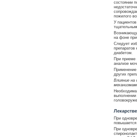
состоянии п
недостаточн
сопровождаю
пожилого во
У пациентов
тщательным
Возникающую
на фоне при
Следует изб
препаратов 
диабетом.
При приеме 
анализе моч
Применение 
других преп
Влияние на
механизмам
Необходима 
выполнении 
головокруже
Лекарстве
При одновре
повышается 
При одновре
спиронолакт