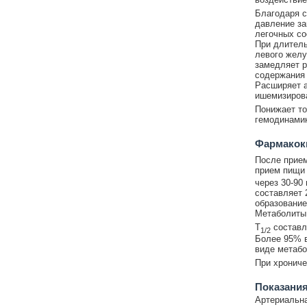
Благодаря 
давление за
легочных со
При длител
левого желу
замедляет р
содержания 
Расширяет а
ишемизирова
Понижает то
гемодинамик
Фармакок
После прием
прием пищи 
через 30-90
составляет 
образование
Метаболиты
T
составля
1/2
Более 95% в
виде метабо
При хрониче
Показания
Артериальна