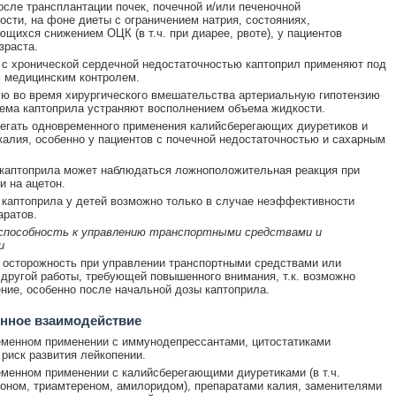
осле трансплантации почек, почечной и/или печеночной
ости, на фоне диеты с ограничением натрия, состояниях,
щихся снижением ОЦК (в т.ч. при диарее, рвоте), у пациентов
зраста.
 с хронической сердечной недостаточностью каптоприл применяют под
 медицинским контролем.
 во время хирургического вмешательства артериальную гипотензию
ема каптоприла устраняют восполнением объема жидкости.
егать одновременного применения калийсберегающих диуретиков и
калия, особенно у пациентов с почечной недостаточностью и сахарным
каптоприла может наблюдаться ложноположительная реакция при
и на ацетон.
каптоприла у детей возможно только в случае неэффективности
аратов.
 способность к управлению транспортными средствами и
и
осторожность при управлении транспортными средствами или
другой работы, требующей повышенного внимания, т.к. возможно
ние, особенно после начальной дозы каптоприла.
нное взаимодействие
менном применении с иммунодепрессантами, цитостатиками
риск развития лейкопении.
менном применении с калийсберегающими диуретиками (в т.ч.
оном, триамтереном, амилоридом), препаратами калия, заменителями