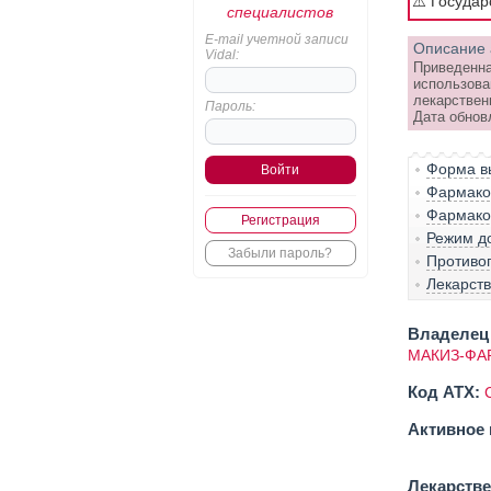
⚠️ Госуда
специалистов
E-mail учетной записи
Описание 
Vidal:
Приведенна
использова
лекарствен
Пароль:
Дата обнов
Форма вы
Фармако-
Фармако
Регистрация
Режим д
Забыли пароль?
Противо
Лекарст
Владелец 
МАКИЗ-ФА
Код ATX:
Активное 
Лекарств