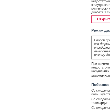
недостаточн
желудочка п
клинически 
диабете 1 т
Открыт
Режим до
Способ пр
его формы
определяе
лекарстве
режиму до
При приеме в
недостаточн
нарушениях 
Максимальн
Побочное
Со стороны
боль, чувст
Со стороны
тахикардия.
Со стороны