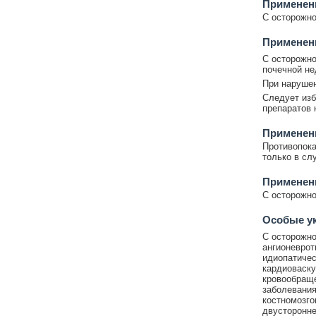
Применен
С осторожно
Применен
С осторожно
почечной не
При нарушен
Следует изб
препаратов 
Применени
Противопока
только в сл
Применен
С осторожно
Особые у
C осторожно
ангионеврот
идиопатичес
кардиоваску
кровообраще
заболевания
костномозго
двусторонне