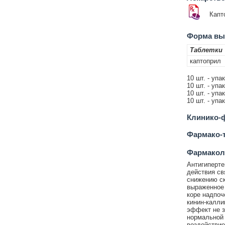
Капт
Форма вып
Таблетки
каптоприл
10 шт. - упа
10 шт. - упа
10 шт. - упа
10 шт. - упа
Клинико-ф
Фармако-т
Фармакол
Антигиперте
действия св
снижению ск
выраженное
коре надпоч
кинин-калли
эффект не з
нормальной 
воздействие