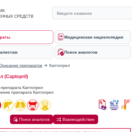
ИК
ЕННЫХ СРЕДСТВ
раты
Медицинская энциклопедия
алистам
Поиск аналогов
Описания препаратов
Каптоприл
 (Captopril)
 препарата Каптоприл
ение препарата Каптоприл
Поиск аналогов
Взаимодействие