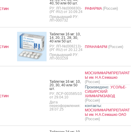
40, 50 или 60 шт.
стин
РУ: ЛП-№(006830)-
(Россия)
РАФАРМА
(РГ-RU) от 10.09.24
Предыдущий РУ:
ЛП-000732
Таб­летки 16 мг: 10,
14, 20, 21, 28, 30,
40 или 50 шт.
стин
РУ: ЛП-№(008213)-
(Россия)
ПРАНАФАРМ
(РГ-RU) от 20.12.24
Предыдущий РУ:
ЛП-003159
МОСХИМФАРМПРЕПАРАТ
Ы им. Н.А.Семашко
Таб­летки 16 мг: 10,
(Россия)
20, 30, 40 или 50
Произведено:
УСОЛЬЕ-
шт.
СИБИРСКИЙ
РУ: ЛСР-003585/10
стин
ХИМФАРМЗАВОД
от 29.04.10
(Россия)
Дата
контакты:
переоформления:
28.07.25
МОСХИМФАРМПРЕПАРАТ
Ы им. Н.А.Семашко ОАО
(Россия)
Таб­летки 24 мг: 10,