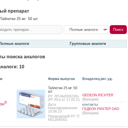
ый препарат
Таблетки 25 мг: 50 шт.
Полные аналоги
Групповые аналоги
ты поиска аналогов
налоги: 10
ие
Форма выпуска
Владелец рег. уд.
Таб­летки 25 мг: 50
шт.
GEDEON RICHTER
РУ: ЛП-№(000230)-
(Венгрия)
(РГ-RU) от 17.05.21
®
он
контакты:
Дата
переоформления:
ГЕДЕОН РИХТЕР ОАО
10.08.23
(Венгрия)
Предыдущий РУ: П
N012845/01