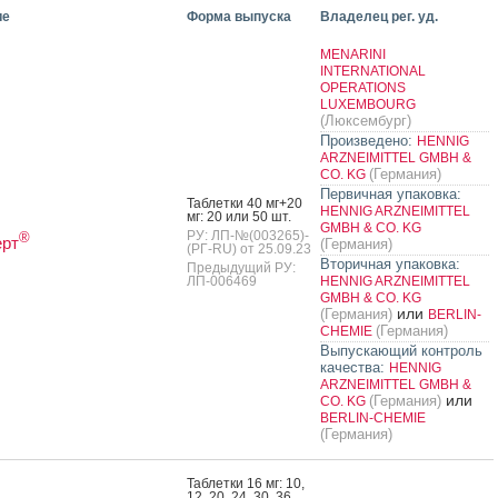
ие
Форма выпуска
Владелец рег. уд.
MENARINI
INTERNATIONAL
OPERATIONS
LUXEMBOURG
(Люксембург)
Произведено:
HENNIG
ARZNEIMITTEL GMBH &
(Германия)
CO. KG
Первичная упаковка:
Таб­летки 40 мг+20
HENNIG ARZNEIMITTEL
мг: 20 или 50 шт.
GMBH & CO. KG
РУ: ЛП-№(003265)-
®
ерт
(Германия)
(РГ-RU) от 25.09.23
Вторичная упаковка:
Предыдущий РУ:
ЛП-006469
HENNIG ARZNEIMITTEL
GMBH & CO. KG
или
(Германия)
BERLIN-
(Германия)
CHEMIE
Выпускающий контроль
качества:
HENNIG
ARZNEIMITTEL GMBH &
или
(Германия)
CO. KG
BERLIN-CHEMIE
(Германия)
Таб­летки 16 мг: 10,
12, 20, 24, 30, 36,