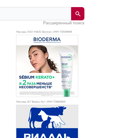
Расширенный поиск
Реклама. ООО «НАОС Восток», ИНН 772
0394094
Реклама. АО "Видаль Рус", ИНН 772
8043605