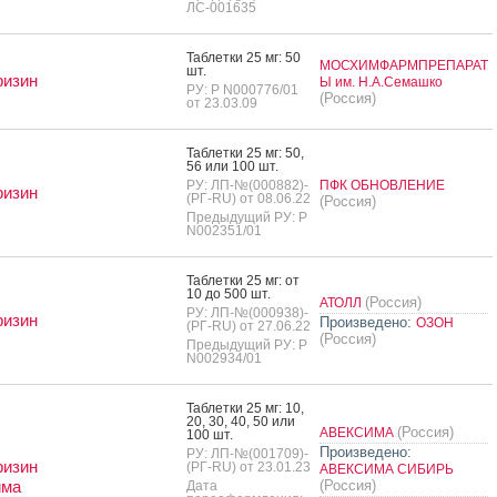
ЛС-001635
Таб­летки 25 мг: 50
МОСХИМФАРМПРЕПАРАТ
шт.
ризин
Ы им. Н.А.Семашко
РУ: Р N000776/01
(Россия)
от 23.03.09
Таб­летки 25 мг: 50,
56 или 100 шт.
РУ: ЛП-№(000882)-
ПФК ОБНОВЛЕНИЕ
ризин
(РГ-RU) от 08.06.22
(Россия)
Предыдущий РУ: Р
N002351/01
Таб­летки 25 мг: от
10 до 500 шт.
(Россия)
АТОЛЛ
РУ: ЛП-№(000938)-
ризин
Произведено:
ОЗОН
(РГ-RU) от 27.06.22
(Россия)
Предыдущий РУ: Р
N002934/01
Таб­летки 25 мг: 10,
20, 30, 40, 50 или
(Россия)
АВЕКСИМА
100 шт.
Произведено:
РУ: ЛП-№(001709)-
ризин
(РГ-RU) от 23.01.23
АВЕКСИМА СИБИРЬ
има
(Россия)
Дата