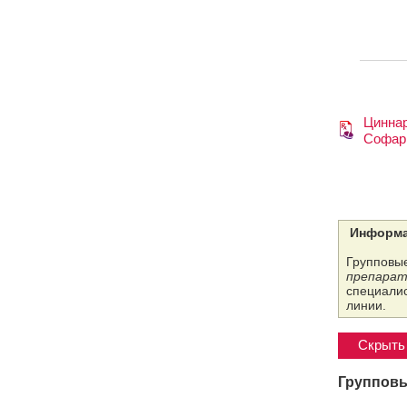
Цинна
Софар
Информа
Групповые
препарат
специалис
линии.
Скрыть 
Групповы