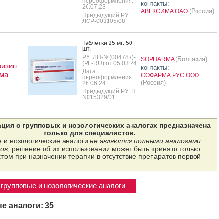
переоформления:
контакты:
26.07.23
(Россия)
АВЕКСИМА ОАО
Предыдущий РУ:
ЛСР-003105/08
Таб­летки 25 мг: 50
шт.
РУ: ЛП-№(004787)-
(Болгария)
SOPHARMA
(РГ-RU) от 05.03.24
ризин
контакты:
Дата
ма
СОФАРМА РУС ООО
переоформления:
(Россия)
26.06.24
Предыдущий РУ: П
N015329/01
ция о групповых и нозологических аналогах предназначена
только для специалистов.
 и нозологические аналоги
не являются полными аналогами
ов
, решение об их использовании может быть принято только
том при назначении терапии в отсутствие препаратов первой
групповые и нозологические аналоги
е аналоги: 35