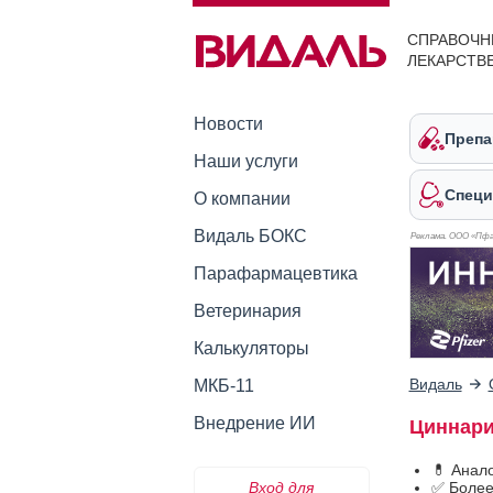
СПРАВОЧН
ЛЕКАРСТВ
Новости
Препа
Наши услуги
Специ
О компании
Видаль БОКС
Реклама. ООО «Пфа
Парафармацевтика
Ветеринария
Калькуляторы
Видаль
МКБ-11
Внедрение ИИ
Циннари
💊 Анал
Вход для
✅ Более