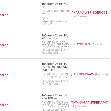
Таб­летки 25 мг: 50
шт.
РУ: ЛСР-005782/10
PHARMA WERNIGERODE
ризин
от 23.06.10
(Германия)
Дата
переоформления:
30.12.20
Таб­летки 25 мг: 10,
20 или 50 шт.
РУ: ЛП-№(010071)-
ризин
(Россия)
БИОСИНТЕЗ
(РГ-RU) от 07.05.25
Предыдущий РУ: Р
N002074/01
Таб­летки 25 мг: 10,
20, 30, 50, 100 или
20000 шт.
ризин
РУ: ЛП-№(015422)-
(Россия)
ДАЛЬХИМФАРМ
(РГ-RU) от 22.06.26
Предыдущий РУ: Р
N001053/01
Таб­летки 25 мг: 50
или 100 шт.
РУ: ЛП-№(002714)-
ТАТХИМФАРМПРЕПАРАТ
ризин
(РГ-RU) от 07.07.23
(Россия)
Ы
Предыдущий РУ: