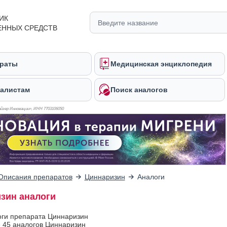
ИК
ЕННЫХ СРЕДСТВ
раты
Медицинская энциклопедия
алистам
Поиск аналогов
йзер Инновации», ИНН 770
3106050
Описания препаратов
Циннаризин
Аналоги
зин аналоги
оги препарата Циннаризин
 45 аналогов Циннаризин