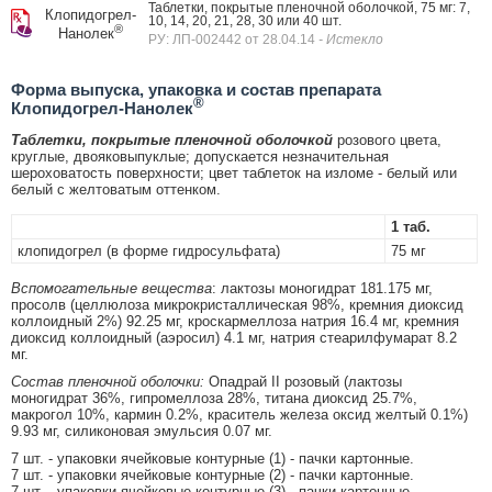
Таблетки, покрытые пленочной оболочкой, 75 мг: 7,
Клопидогрел-
10, 14, 20, 21, 28, 30 или 40 шт.
®
Нанолек
РУ: ЛП-002442 от 28.04.14
- Истекло
Форма выпуска, упаковка и состав препарата
®
Клопидогрел-Нанолек
Таблетки, покрытые пленочной оболочкой
розового цвета,
круглые, двояковыпуклые; допускается незначительная
шероховатость поверхности; цвет таблеток на изломе - белый или
белый с желтоватым оттенком.
1 таб.
клопидогрел (в форме гидросульфата)
75 мг
Вспомогательные вещества
: лактозы моногидрат 181.175 мг,
просолв (целлюлоза микрокристаллическая 98%, кремния диоксид
коллоидный 2%) 92.25 мг, кроскармеллоза натрия 16.4 мг, кремния
диоксид коллоидный (аэросил) 4.1 мг, натрия стеарилфумарат 8.2
мг.
Состав пленочной оболочки:
Опадрай II розовый (лактозы
моногидрат 36%, гипромеллоза 28%, титана диоксид 25.7%,
макрогол 10%, кармин 0.2%, краситель железа оксид желтый 0.1%)
9.93 мг, силиконовая эмульсия 0.07 мг.
7 шт. - упаковки ячейковые контурные (1) - пачки картонные.
7 шт. - упаковки ячейковые контурные (2) - пачки картонные.
7 шт. - упаковки ячейковые контурные (3) - пачки картонные.