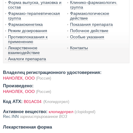
Форма выпуска, упаковка и
Клинико-фармакологич.
состав
группа
Фармако-терапевтическая
Фармакологическое
группа
действие
Фармакокинетика
Показания препарата
Режим дозирования
Побочное действие
Противопоказания к
Особые указания
применению
Лекарственное
Контакты
взаимодействие
Аналоги препарата
Владелец регистрационного удостоверения:
НАНОЛЕК, ООО
(Россия)
Произведено:
НАНОЛЕК, ООО
(Россия)
Код ATX:
B01AC04
(Клопидогрел)
Активное вещество:
клопидогрел
(clopidogrel)
Rec.INN
зарегистрированное ВОЗ
Лекарственная форма