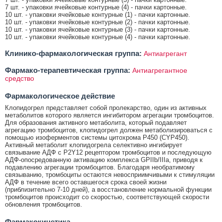
7 шт. - упаковки ячейковые контурные (4) - пачки картонные.
10 шт. - упаковки ячейковые контурные (1) - пачки картонные.
10 шт. - упаковки ячейковые контурные (2) - пачки картонные.
10 шт. - упаковки ячейковые контурные (3) - пачки картонные.
10 шт. - упаковки ячейковые контурные (4) - пачки картонные.
Клинико-фармакологическая группа:
Антиагрегант
Фармако-терапевтическая группа:
Антиагрегантное
средство
Фармакологическое действие
Клопидогрел представляет собой пролекарство, один из активных
метаболитов которого является ингибитором агрегации тромбоцитов.
Для образования активного метаболита, который подавляет
агрегацию тромбоцитов, клопидогрел должен метаболизироваться с
помощью изоферментов системы цитохрома Р450 (CYP450).
Активный метаболит клопидогрела селективно ингибирует
связывание АДФ с P2Y12 рецептором тромбоцитов и последующую
АДФ-опосредованную активацию комплекса GPIIb/IIIa, приводя к
подавлению агрегации тромбоцитов. Благодаря необратимому
связыванию, тромбоциты остаются невосприимчивыми к стимуляции
АДФ в течение всего оставшегося срока своей жизни
(приблизительно 7-10 дней), а восстановление нормальной функции
тромбоцитов происходит со скоростью, соответствующей скорости
обновления тромбоцитов.
Фармакокинетика