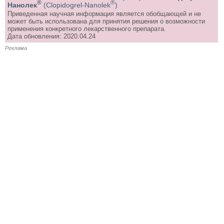
®
®
Нанолек
(Clopidogrel-Nanolek
)
Приведенная научная информация является обобщающей и не
может быть использована для принятия решения о возможности
применения конкретного лекарственного препарата.
Дата обновления: 2020.04.24
Реклама