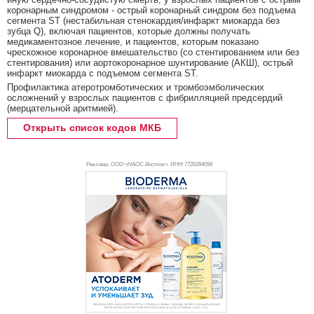
коронарным синдромом - острый коронарный синдром без подъема
сегмента ST (нестабильная стенокардия/инфаркт миокарда без
зубца Q), включая пациентов, которые должны получать
медикаментозное лечение, и пациентов, которым показано
чрескожное коронарное вмешательство (со стентированием или без
стентирования) или аортокоронарное шунтирование (АКШ), острый
инфаркт миокарда с подъемом сегмента ST.
Профилактика атеротромботических и тромбоэмболических
осложнений у взрослых пациентов с фибрилляцией предсердий
(мерцательной аритмией).
Открыть список кодов МКБ
Реклама. ООО «НАОС Восток», ИНН 772
0394094