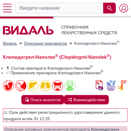
СПРАВОЧНИК
ЛЕКАРСТВЕННЫХ СРЕДСТВ
®
Видаль
Описания препаратов
Клопидогрел-Нанолек
®
®
Клопидогрел-Нанолек
(Clopidogrel-Nanolek
)
®
💊 Состав препарата Клопидогрел-Нанолек
®
✅ Применение препарата Клопидогрел-Нанолек
Поиск аналогов
Взаимодействие
⚠️ Срок действия регистрационного удостоверения данного
продукта истёк 31.12.25
Описание активных компонентов препарата
Клопидогрел-