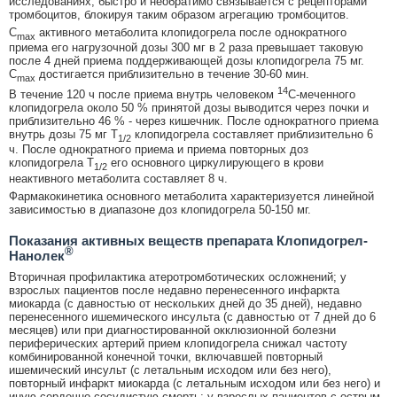
исследованиях, быстро и необратимо связывается с рецепторами
тромбоцитов, блокируя таким образом агрегацию тромбоцитов.
С
активного метаболита клопидогрела после однократного
max
приема его нагрузочной дозы 300 мг в 2 раза превышает таковую
после 4 дней приема поддерживающей дозы клопидогрела 75 мг.
С
достигается приблизительно в течение 30-60 мин.
max
14
В течение 120 ч после приема внутрь человеком
C-меченного
клопидогрела около 50 % принятой дозы выводится через почки и
приблизительно 46 % - через кишечник. После однократного приема
внутрь дозы 75 мг Т
клопидогрела составляет приблизительно 6
1/2
ч. После однократного приема и приема повторных доз
клопидогрела Т
его основного циркулирующего в крови
1/2
неактивного метаболита составляет 8 ч.
Фармакокинетика основного метаболита характеризуется линейной
зависимостью в диапазоне доз клопидогрела 50-150 мг.
Показания активных веществ препарата Клопидогрел-
®
Нанолек
Вторичная профилактика атеротромботических осложнений; у
взрослых пациентов после недавно перенесенного инфаркта
миокарда (с давностью от нескольких дней до 35 дней), недавно
перенесенного ишемического инсульта (с давностью от 7 дней до 6
месяцев) или при диагностированной окклюзионной болезни
периферических артерий прием клопидогрела снижал частоту
комбинированной конечной точки, включавшей повторный
ишемический инсульт (с летальным исходом или без него),
повторный инфаркт миокарда (с летальным исходом или без него) и
иную сердечно-сосудистую смерть; у взрослых пациентов с острым