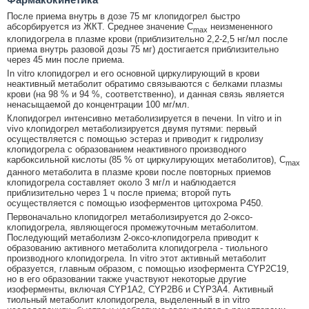
После приема внутрь в дозе 75 мг клопидогрел быстро
абсорбируется из ЖКТ. Среднее значение С
неизмененного
max
клопидогрела в плазме крови (приблизительно 2,2-2,5 нг/мл после
приема внутрь разовой дозы 75 мг) достигается приблизительно
через 45 мин после приема.
In vitro клопидогрел и его основной циркулирующий в крови
неактивный метаболит обратимо связываются с белками плазмы
крови (на 98 % и 94 %, соответственно), и данная связь является
ненасыщаемой до концентрации 100 мг/мл.
Клопидогрел интенсивно метаболизируется в печени. In vitro и in
vivo клопидогрел метаболизируется двумя путями: первый
осуществляется с помощью эстераз и приводит к гидролизу
клопидогрела с образованием неактивного производного
карбоксильной кислоты (85 % от циркулирующих метаболитов), C
max
данного метаболита в плазме крови после повторных приемов
клопидогрела составляет около 3 мг/л и наблюдается
приблизительно через 1 ч после приема; второй путь
осуществляется с помощью изоферментов цитохрома Р450.
Первоначально клопидогрел метаболизируется до 2-оксо-
клопидогрела, являющегося промежуточным метаболитом.
Последующий метаболизм 2-оксо-клопидогрела приводит к
образованию активного метаболита клопидогрела - тиольного
производного клопидогрела. In vitro этот активный метаболит
образуется, главным образом, с помощью изофермента CYP2C19,
но в его образовании также участвуют некоторые другие
изоферменты, включая CYP1A2, CYP2B6 и CYP3A4. Активный
тиольный метаболит клопидогрела, выделенный в in vitro