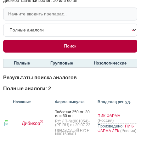
Дибикор Таблетки 500 мг: 30 или 60 шт.
Полные
Групповые
Нозологические
Результаты поиска аналогов
Полные аналоги: 2
Название
Форма выпуска
Владелец рег. уд.
Таб­летки 250 мг: 30
или 60 шт.
ПИК-ФАРМА
(Россия)
РУ: ЛП-№(001054)-
®
Дибикор
(РГ-RU) от 20.07.22
Произведено:
ПИК-
Предыдущий РУ: Р
(Россия)
ФАРМА ЛЕК
N001698/01