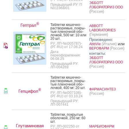
ЭББОТТ
Предыдущий РУ: П
ЛЭБОРАТОРИЗ ООО
N011968/01
(Россия)
®
Гептрал
Таб­летки ки­шеч­но­
ABBOTT
рас­тво­римые, пок­ры­
LABORATORIES
тые пле­ноч­ной обо­
(Германия)
лоч­кой, 500 мг: 10 или
20 шт.
Произведено:
РУ: ЛП-№(005787)-
или
(Италия)
AbbVie
(РГ-RU) от 17.06.24
(Россия)
ВЕРОФАРМ
Дата
контакты:
переоформления:
ЭББОТТ
06.08.25
ЛЭБОРАТОРИЗ ООО
Предыдущий РУ:
(Россия)
ЛП-004269
Таб­летки ки­шеч­но­
рас­тво­римые, пок­ры­
тые пле­ноч­ной обо­
лоч­кой, 400 мг: 20 шт.
ФАРМАСИНТЕЗ
®
Гепцифол
РУ: ЛП-№(007108)-
(Россия)
(РГ-RU) от 03.10.24
Предыдущий РУ:
ЛП-007441
Таб­летки, пок­ры­тые
обо­лоч­кой, 250 мг: 60
шт.
Глутаминовая
РУ: ЛП-002250 от
МАРБИОФАРМ