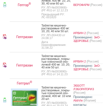
лоч­кой, 400 мг: 10, 20,
30, 40 или 60 шт.
®
Гептор
(Россия)
ВЕРОФАРМ
РУ: ЛП-№(003968)-
(РГ-RU) от 12.12.23
Предыдущий РУ:
ЛС-001820
Таб­летки ки­шеч­но­
рас­тво­римые 400 мг:
10, 20, 40 или 50 шт.
(Россия)
ИРВИН 2
РУ: ЛП-004430 от
Гептразан
Произведено:
ЗиО-
24.08.17
(Россия)
ЗДОРОВЬЕ
Дата
переоформления:
31.08.22
Таб­летки ки­шеч­но­
рас­тво­римые, пок­ры­
(Россия)
ИРВИН 2
тые пле­ноч­ной обо­
лоч­кой 400 мг: 10, 20,
Гептразан
Произведено:
ЗиО-
40 или 50 шт.
(Россия)
ЗДОРОВЬЕ
РУ: ЛП-№(003690)-
(РГ-RU) от 14.11.23
®
Гептрал
ЭББОТТ
Таб­летки ки­шеч­но­
ЛЭБОРАТОРИЗ
рас­тво­римые, пок­ры­
(Россия)
тые пле­ноч­ной обо­
лоч­кой, 400 мг: 10 или
Произведено:
20 шт.
(Италия)
AbbVie
РУ: ЛП-№(004983)-
контакты:
(РГ-RU) от 25.03.24