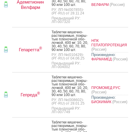
30, 40, 50, 60, 70, 80,
Адеметионин
(Россия)
90 или 100 шт.
ВЕЛФАРМ
Велфарм
РУ: ЛП-№(007855)-
(РГ-RU) от 28.11.24
Предыдущий РУ:
ЛП-007320
Таб­летки ки­шеч­но­
рас­тво­римые, пок­ры­
тые пле­ноч­ной обо­
НПК
лоч­кой, 400 мг: 10, 20,
ГЕПАТОПРОТЕКЦИЯ
30, 40, 50, 60, 70, 80,
®
Гепаретта
(Россия)
90 или 100 шт.
Произведено:
РУ: ЛП-№(010429)-
(РГ-RU) от 04.06.25
(Россия)
ФАРМАМЕД
Предыдущий РУ:
ЛП-004002
Таб­летки ки­шеч­но­
рас­тво­римые, пок­ры­
тые пле­ноч­ной обо­
лоч­кой, 400 мг: 10, 20,
ПРОМОМЕД РУС
30, 40, 50, 60, 70, 80,
(Россия)
®
Гепреда
90 или 100 шт.
Произведено:
РУ: ЛП-№(008602)-
(Россия)
БИОХИМИК
(РГ-RU) от 28.01.25
Предыдущий РУ:
ЛП-007749
Таб­летки ки­шеч­но­
рас­тво­римые, пок­ры­
тые пле­ноч­ной обо­