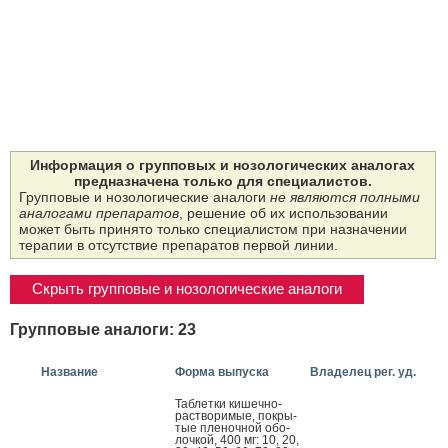
Информация о групповых и нозологических аналогах
предназначена только для специалистов.
Групповые и нозологические аналоги
не являются полными
аналогами препаратов
, решение об их использовании
может быть принято только специалистом при назначении
терапии в отсутствие препаратов первой линии.
Скрыть групповые и нозологические аналоги
Групповые аналоги: 23
Название
Форма выпуска
Владелец рег. уд.
Таб­летки ки­шеч­но­
рас­тво­римые, пок­ры­
тые пле­ноч­ной обо­
лоч­кой, 400 мг: 10, 20,